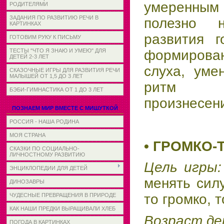
умеренным 
РОДИТЕЛЯМИ
ЗАДАНИЯ ПО РАЗВИТИЮ РЕЧИ В
полезно 
КАРТИНКАХ
развития г
ГОТОВИМ РУКУ К ПИСЬМУ
ТЕСТЫ "ЧТО Я ЗНАЮ И УМЕЮ" ДЛЯ
формиров
ДЕТЕЙ 2-3 ЛЕТ
слуха, уме
СКАЗОЧНЫЕ ИГРЫ ДЛЯ РАЗВИТИЯ РЕЧИ
МАЛЫШЕЙ ОТ 1,5 ДО 3 ЛЕТ
ритм и
БЭБИ-ГИМНАСТИКА ОТ 1 ДО 3 ЛЕТ
произнесени
ПОЗНАЕМ МИР ВМЕСТЕ С МИШУТКОЙ
РОССИЯ - НАША РОДИНА
МОЯ СТРАНА
• ГРОМКО-
СКАЗКИ ПО СОЦИАЛЬНО-
ЛИЧНОСТНОМУ РАЗВИТИЮ
Цель игры
ЭНЦИКЛОПЕДИИ ДЛЯ ДЕТЕЙ
менять силу
ДИНОЗАВРЫ
то громко, т
ЧУДЕСНЫЕ ПРЕВРАЩЕНИЯ В ПРИРОДЕ
КАК НАШИ ПРЕДКИ ВЫРАЩИВАЛИ ХЛЕБ
Возраст д
ПОГОДА В КАРТИНКАХ