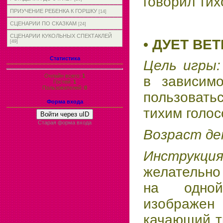
говорил тих
ПРИУЧЕНИЕ РЕБЕНКА К ГОРШКУ
[14]
СЦЕНАРИИ ПО СКАЗКАМ
[24]
СЦЕНАРИИ КУКОЛЬНЫХ СПЕКТАКЛЕЙ
• ДУЕТ ВЕТ
[49]
Статистика
Цель игры
Онлайн всего:
1
в зависимо
Гостей:
1
Пользователей:
0
пользоват
Форма входа
тихим голос
Войти через uID
Старая форма входа
Возраст д
Инструкц
желательно 
на одно
изображен 
качающий тр