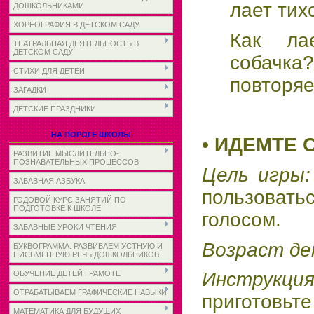
лает тих
ДОШКОЛЬНИКАМИ
ХОРЕОГРАФИЯ В ДЕТСКОМ САДУ
Как ла
ТЕАТРАЛЬНАЯ ДЕЯТЕЛЬНОСТЬ В
ДЕТСКОМ САДУ
собачк
СТИХИ ДЛЯ ДЕТЕЙ
повторяе
ЗАГАДКИ
ДЕТСКИЕ ПРАЗДНИКИ
НА ПОРОГЕ ШКОЛЫ
• ИДЕМТЕ 
РАЗВИТИЕ МЫСЛИТЕЛЬНО-
ПОЗНАВАТЕЛЬНЫХ ПРОЦЕССОВ
Цель игры
ЗАБАВНАЯ АЗБУКА
пользова
ГОДОВОЙ КУРС ЗАНЯТИЙ ПО
ПОДГОТОВКЕ К ШКОЛЕ
голосом.
ЗАБАВНЫЕ УРОКИ ЧТЕНИЯ
Возраст д
БУКВОГРАММА. РАЗВИВАЕМ УСТНУЮ И
ПИСЬМЕННУЮ РЕЧЬ ДОШКОЛЬНИКОВ
Инструкц
ОБУЧЕНИЕ ДЕТЕЙ ГРАМОТЕ
ОТРАБАТЫВАЕМ ГРАФИЧЕСКИЕ НАВЫКИ
приготов
МАТЕМАТИКА ДЛЯ БУДУЩИХ