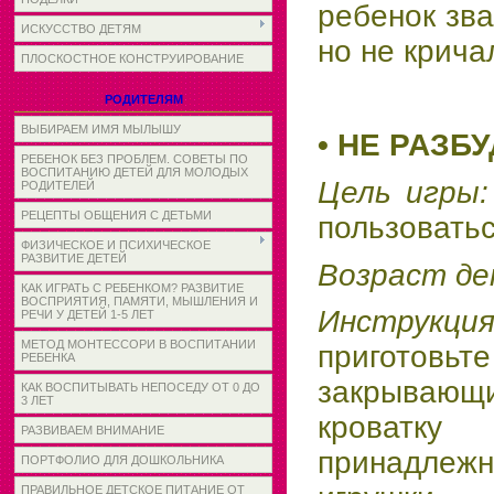
ребенок зва
ИСКУССТВО ДЕТЯМ
но не крича
ПЛОСКОСТНОЕ КОНСТРУИРОВАНИЕ
РОДИТЕЛЯМ
ВЫБИРАЕМ ИМЯ МЫЛЫШУ
• НЕ РАЗБУ
РЕБЕНОК БЕЗ ПРОБЛЕМ. СОВЕТЫ ПО
ВОСПИТАНИЮ ДЕТЕЙ ДЛЯ МОЛОДЫХ
Цель игры
РОДИТЕЛЕЙ
РЕЦЕПТЫ ОБЩЕНИЯ С ДЕТЬМИ
пользоватьс
ФИЗИЧЕСКОЕ И ПСИХИЧЕСКОЕ
РАЗВИТИЕ ДЕТЕЙ
Возраст д
КАК ИГРАТЬ С РЕБЕНКОМ? РАЗВИТИЕ
ВОСПРИЯТИЯ, ПАМЯТИ, МЫШЛЕНИЯ И
Инструкц
РЕЧИ У ДЕТЕЙ 1-5 ЛЕТ
МЕТОД МОНТЕССОРИ В ВОСПИТАНИИ
приготовьт
РЕБЕНКА
закрывающ
КАК ВОСПИТЫВАТЬ НЕПОСЕДУ ОТ 0 ДО
3 ЛЕТ
кроватку
РАЗВИВАЕМ ВНИМАНИЕ
принадлеж
ПОРТФОЛИО ДЛЯ ДОШКОЛЬНИКА
ПРАВИЛЬНОЕ ДЕТСКОЕ ПИТАНИЕ ОТ