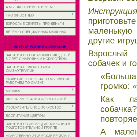
А МЫ ЭКСПЕРИМЕНТИРУЕМ
Инструкц
ПРО ЖИВОТНЫХ
приготов
ВЗРОСЛЫЕ СЕКРЕТЫ ПРО ДЕНЬГИ
маленьку
ДЕТЯМ О СПЕЦИАЛЬНЫХ МАШИНАХ
другие игру
ЭСТЕТИЧЕСКОЕ ВОСПИТАНИЕ
Взрослый 
ЗАНЯТИЯ ПО ОЗНАКОМЛЕНИЮ ДЕТЕЙ
5-7 ЛЕТ С НАРОДНЫМ ИСКУССТВОМ
собачек и г
ЗАНЯТИЯ С ЭЛЕМЕНТАМИ
СКАЗКОТЕРАПИИ
«Больша
РАЗВИТИЕ ТВОРЧЕСКОГО МЫШЛЕНИЯ.
РАБОТАЕМ ПО СКАЗКЕ
громко: 
МУЗЫКА
Как ла
ШКОЛА РИСОВАНИЯ ДЛЯ МАЛЫШЕЙ
собачк
ИЗОБРАЗИТЕЛЬНОЕ ИСКУССТВО
ВОСПИТАНИЕ ЦВЕТОМ
повторяе
ЗАНЯТИЯ ПО ЛЕПКЕ И АППЛИКАЦИИ В
ПОДГОТОВИТЕЛЬНОЙ ГРУППЕ
А мален
НРАВСТВЕННО-ЭТИЧЕСКИЕ БЕСЕДЫ С