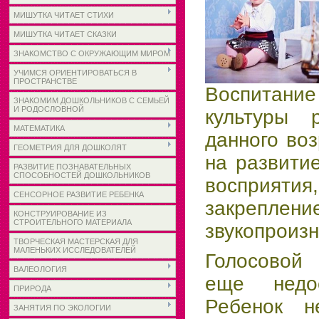
МИШУТКА ЧИТАЕТ СТИХИ
МИШУТКА ЧИТАЕТ СКАЗКИ
ЗНАКОМСТВО С ОКРУЖАЮЩИМ МИРОМ
УЧИМСЯ ОРИЕНТИРОВАТЬСЯ В
ПРОСТРАНСТВЕ
Воспита
ЗНАКОМИМ ДОШКОЛЬНИКОВ С СЕМЬЕЙ
И РОДОСЛОВНОЙ
культуры 
МАТЕМАТИКА
данного во
ГЕОМЕТРИЯ ДЛЯ ДОШКОЛЯТ
на развитие
РАЗВИТИЕ ПОЗНАВАТЕЛЬНЫХ
СПОСОБНОСТЕЙ ДОШКОЛЬНИКОВ
восприят
СЕНСОРНОЕ РАЗВИТИЕ РЕБЕНКА
закреплен
КОНСТРУИРОВАНИЕ ИЗ
СТРОИТЕЛЬНОГО МАТЕРИАЛА
звукопроиз
ТВОРЧЕСКАЯ МАСТЕРСКАЯ ДЛЯ
МАЛЕНЬКИХ ИССЛЕДОВАТЕЛЕЙ
Голосовой
ВАЛЕОЛОГИЯ
еще недос
ПРИРОДА
Ребенок н
ЗАНЯТИЯ ПО ЭКОЛОГИИ