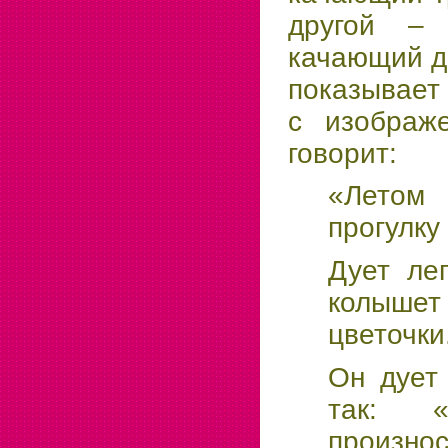
другой – 
качающий д
показывает
с изображ
говорит:
«Летом
прогулку 
Дует ле
колыше
цветочки
Он дует 
так: «
произно