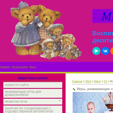
МИ
Воспит
десяти
Главная
|
Регистрация
|
Вход
МИШУТКИНА ШКОЛА
Главная
»
2014
»
Март
»
02
» Иг
НОВОСТИ САЙТА
Игры, развивающие си
РАЗВИВАЮЩИЕ ИГРЫ ДЛЯ
ДОШКОЛЬНИКОВ
РАЗВИТИЕ РЕЧИ
ЗАНЯТИЯ ПО ОЗНАКОМЛЕНИЮ С
ХУДОЖЕСТВЕННОЙ ЛИТЕРАТУРОЙ