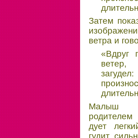
длительн
Затем пока
изображе
ветра и гов
«Вдруг 
ветер,
загудел:
произно
длительн
Малыш п
родителем 
дует легки
гудит силь