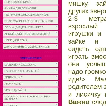
мишку, за
ПЕРВОКЛАССНИКОВ
ФИЗИКА ДЛЯ ДОШКОЛЯТ
других звер
ГЕОГРАФИЯ ДЛЯ ДОШКОЛЬНИКОВ
2-3 мет
ИНФОРМАТИКА ДЛЯ ДОШКОЛЬНИКОВ
взрослый
ЛОГИКА ДЛЯ ДОШКОЛЬНИКОВ
игрушки и 
АНГЛИЙСКИЙ ЯЗЫК ДЛЯ МАЛЫШЕЙ
зайке и 
НЕМЕЦКИЙ ЯЗЫК
ДЛЯ ОДАРЕННЫХ ДОШКОЛЬНИКОВ
сидеть од
играть вме
УМЕЛЫЕ РУЧКИ
они услыш
МАЛЕНЬКИЙ ХУДОЖНИК
надо громко
РАСКРАСКИ ДЛЯ МАЛЫШЕЙ
иди!» Ма
АППЛИКАЦИЯ
УРОКИ ЛЕПКИ
родителем з
УРОКИ ДИЗАЙНА
и лисичку 
МОДЕЛИРОВАНИЕ ИЗ ВОЗДУШНЫХ
ШАРИКОВ
Важно
след
ПОДЕЛКИ