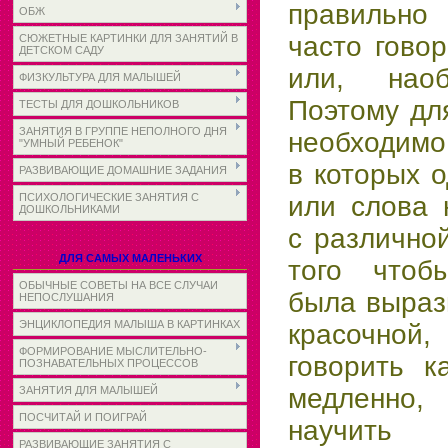
правильно 
ОБЖ
часто гово
СЮЖЕТНЫЕ КАРТИНКИ ДЛЯ ЗАНЯТИЙ В
ДЕТСКОМ САДУ
или, наоб
ФИЗКУЛЬТУРА ДЛЯ МАЛЫШЕЙ
Поэтому дл
ТЕСТЫ ДЛЯ ДОШКОЛЬНИКОВ
ЗАНЯТИЯ В ГРУППЕ НЕПОЛНОГО ДНЯ
необходимо
"УМНЫЙ РЕБЕНОК"
в которых о
РАЗВИВАЮЩИЕ ДОМАШНИЕ ЗАДАНИЯ
ПСИХОЛОГИЧЕСКИЕ ЗАНЯТИЯ С
или слова 
ДОШКОЛЬНИКАМИ
с различно
ДЛЯ САМЫХ МАЛЕНЬКИХ
того что
ОБЫЧНЫЕ СОВЕТЫ НА ВСЕ СЛУЧАИ
была выраз
НЕПОСЛУШАНИЯ
ЭНЦИКЛОПЕДИЯ МАЛЫША В КАРТИНКАХ
красочной
ФОРМИРОВАНИЕ МЫСЛИТЕЛЬНО-
говорить к
ПОЗНАВАТЕЛЬНЫХ ПРОЦЕССОВ
медленно,
ЗАНЯТИЯ ДЛЯ МАЛЫШЕЙ
ПОСЧИТАЙ И ПОИГРАЙ
научить 
РАЗВИВАЮЩИЕ ЗАНЯТИЯ С