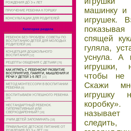
игрушки 
РОЖДЕНИЯ ДО 3-х ЛЕТ
машинку и 
ПРИУЧЕНИЕ РЕБЕНКА К ГОРШКУ
игрушек. В
КОНСУЛЬТАЦИИ ДЛЯ РОДИТЕЛЕЙ
показывая
Категории раздела
спящей кук
РЕБЕНОК БЕЗ ПРОБЛЕМ. СОВЕТЫ ПО
ВОСПИТАНИЮ ДЕТЕЙ ДЛЯ МОЛОДЫХ
РОДИТЕЛЕЙ
[66]
гуляла, ус
КОНЦЕПЦИЯ ДОШКОЛЬНОГО
уснула. А 
ВОСПИТАНИЯ
[12]
РЕЦЕПТЫ ОБЩЕНИЯ С ДЕТЬМИ
[76]
игрушки, 
КАК ИГРАТЬ С РЕБЕНКОМ? РАЗВИТИЕ
ВОСПРИЯТИЯ, ПАМЯТИ, МЫШЛЕНИЯ И
чтобы не 
РЕЧИ У ДЕТЕЙ 1-5 ЛЕТ
[22]
Скажи мн
МЕТОД МОНТЕССОРИ В ВОСПИТАНИИ
РЕБЕНКА
[6]
игрушку 
ВОСПИТЫВАЕМ УСПЕШНОГО РЕБЕНКА
[29]
коробку»
НЕСТАНДАРТНЫЙ РЕБЕНОК.
ГИПЕРАКТИВНЫЙ ИЛИ
называет
СВЕРХОДАРЕННЫЙ?
[16]
УЧИМ ДЕТЕЙ ЗАПОМИНАТЬ
[16]
следить,
ПРАВИЛЬНОЕ ДЕТСКОЕ ПИТАНИЕ ОТ
РОЖДЕНИЯ ДО 3-х ЛЕТ
[26]