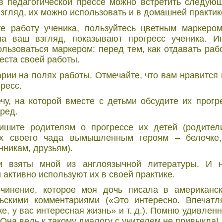
в педагогической прессе можно встретить следую
взгляд, их можно использовать и в домашней практик
те работу ученика, пользуйтесь цветным маркером
на ваш взгляд, показывают прогресс ученика. И
льзоваться маркером: перед тем, как отдавать рабо
еста своей работы.
рии на полях работы. Отмечайте, что вам нравится в
ресс.
чу, на которой вместе с детьми обсудите их прог
ред.
пишите родителям о прогрессе их детей (родите
ах своего чада вымышленным героям – белочке,
никам, друзьям).
и взяты мной из англоязычной литературы. И н
 активно используют их в своей практике.
чинение, которое моя дочь писала в американс
ьскими комментариями («Это интересно. Впечатля
е, у вас интересная жизнь» и т. д.). Помню удивлен
Она ведь к такому диалогу с учителем не привыкла!