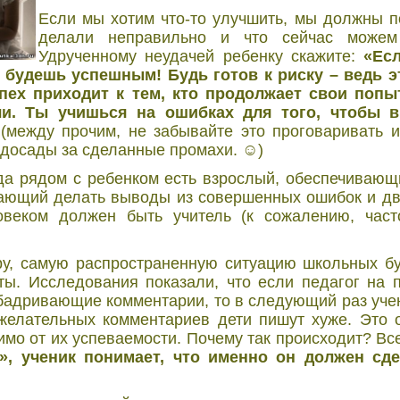
Если мы хотим что-то улучшить, мы должны п
делали неправильно и что сейчас можем
Удрученному неудачей ребенку скажите:
«Ес
е будешь успешным! Будь готов к риску – ведь 
спех приходит к тем, кто продолжает свои попы
чи. Ты учишься на ошибках для того, чтобы 
(между прочим, не забывайте это проговаривать и
 досады за сделанные промахи. ☺)
гда рядом с ребенком есть взрослый, обеспечиваю
огающий делать выводы из совершенных ошибок и дв
овеком должен быть учитель (к сожалению, час
ру, самую распространенную ситуацию школьных бу
ты. Исследования показали, что если педагог на 
бадривающие комментарии, то в следующий раз уче
желательных комментариев дети пишут хуже. Это о
имо от их успеваемости. Почему так происходит? Вс
», ученик понимает, что именно он должен сде