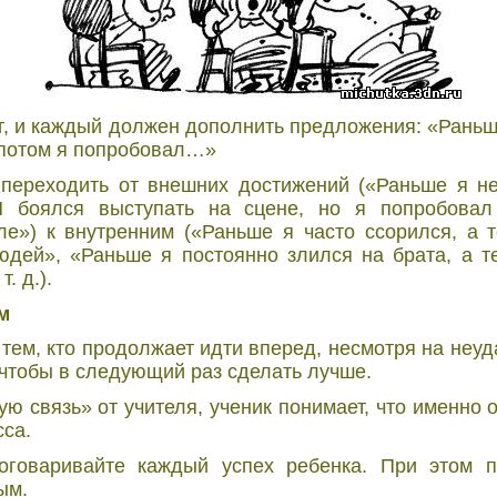
уг, и каждый должен дополнить предложения: «Рань
 потом я попробовал…»
переходить от внешних достижений («Раньше я не
Я боялся выступать на сцене, но я попробовал
ле») к внутренним («Раньше я часто ссорился, а 
людей», «Раньше я постоянно злился на брата, а 
. д.).
м
к тем, кто продолжает идти вперед, несмотря на неу
 чтобы в следующий раз сделать лучше.
ую связь» от учителя, ученик понимает, что именно 
сса.
оговаривайте каждый успех ребенка. При этом п
ым.