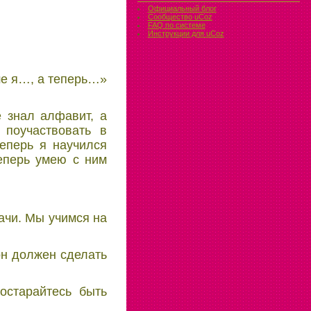
Официальный блог
Сообщество uCoz
FAQ по системе
Инструкции для uCoz
ше я…, а теперь…»
 знал алфавит, а
 поучаствовать в
теперь я научился
теперь умею с ним
дачи. Мы учимся на
он должен сделать
остарайтесь быть