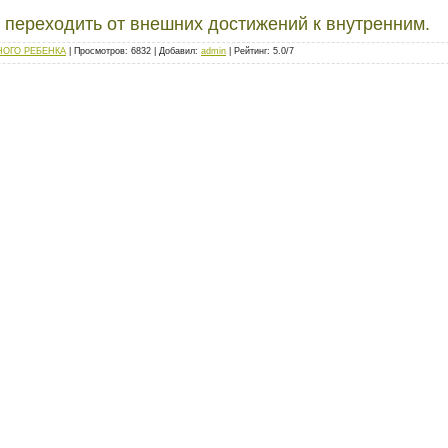
 переходить от внешних достижений к внутренним.
ОГО РЕБЕНКА
|
Просмотров
: 6832 |
Добавил
:
admin
|
Рейтинг
:
5.0
/
7