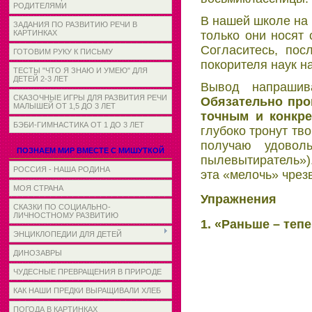
РОДИТЕЛЯМИ
В нашей школе на 
ЗАДАНИЯ ПО РАЗВИТИЮ РЕЧИ В
только они носят 
КАРТИНКАХ
Согласитесь, пос
ГОТОВИМ РУКУ К ПИСЬМУ
покорителя наук н
ТЕСТЫ "ЧТО Я ЗНАЮ И УМЕЮ" ДЛЯ
ДЕТЕЙ 2-3 ЛЕТ
Вывод напрашив
СКАЗОЧНЫЕ ИГРЫ ДЛЯ РАЗВИТИЯ РЕЧИ
Обязательно про
МАЛЫШЕЙ ОТ 1,5 ДО 3 ЛЕТ
точным и конкр
БЭБИ-ГИМНАСТИКА ОТ 1 ДО 3 ЛЕТ
глубоко тронут тв
получаю удовол
ПОЗНАЕМ МИР ВМЕСТЕ С МИШУТКОЙ
пылевытиратель»).
РОССИЯ - НАША РОДИНА
эта «мелочь» чрез
МОЯ СТРАНА
Упражнения
СКАЗКИ ПО СОЦИАЛЬНО-
ЛИЧНОСТНОМУ РАЗВИТИЮ
1. «Раньше – тепе
ЭНЦИКЛОПЕДИИ ДЛЯ ДЕТЕЙ
ДИНОЗАВРЫ
ЧУДЕСНЫЕ ПРЕВРАЩЕНИЯ В ПРИРОДЕ
КАК НАШИ ПРЕДКИ ВЫРАЩИВАЛИ ХЛЕБ
ПОГОДА В КАРТИНКАХ