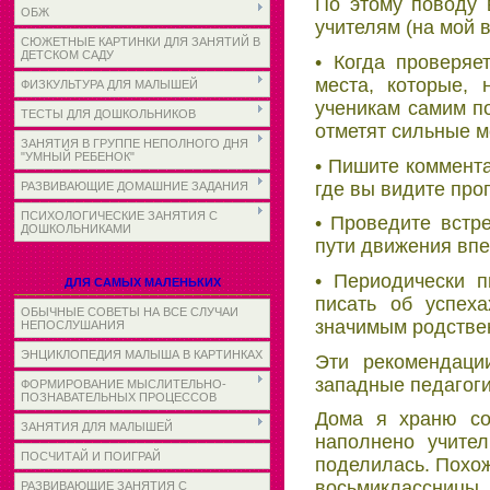
По этому поводу 
ОБЖ
учителям (на мой 
СЮЖЕТНЫЕ КАРТИНКИ ДЛЯ ЗАНЯТИЙ В
ДЕТСКОМ САДУ
• Когда проверяе
места, которые, 
ФИЗКУЛЬТУРА ДЛЯ МАЛЫШЕЙ
ученикам самим по
ТЕСТЫ ДЛЯ ДОШКОЛЬНИКОВ
отметят сильные м
ЗАНЯТИЯ В ГРУППЕ НЕПОЛНОГО ДНЯ
"УМНЫЙ РЕБЕНОК"
• Пишите коммента
где вы видите прог
РАЗВИВАЮЩИЕ ДОМАШНИЕ ЗАДАНИЯ
ПСИХОЛОГИЧЕСКИЕ ЗАНЯТИЯ С
• Проведите встре
ДОШКОЛЬНИКАМИ
пути движения впе
• Периодически 
ДЛЯ САМЫХ МАЛЕНЬКИХ
писать об успех
ОБЫЧНЫЕ СОВЕТЫ НА ВСЕ СЛУЧАИ
значимым родствен
НЕПОСЛУШАНИЯ
ЭНЦИКЛОПЕДИЯ МАЛЫША В КАРТИНКАХ
Эти рекомендаци
западные педагоги
ФОРМИРОВАНИЕ МЫСЛИТЕЛЬНО-
ПОЗНАВАТЕЛЬНЫХ ПРОЦЕССОВ
Дома я храню со
ЗАНЯТИЯ ДЛЯ МАЛЫШЕЙ
наполнено учител
ПОСЧИТАЙ И ПОИГРАЙ
поделилась. Похож
восьмиклассницы. 
РАЗВИВАЮЩИЕ ЗАНЯТИЯ С