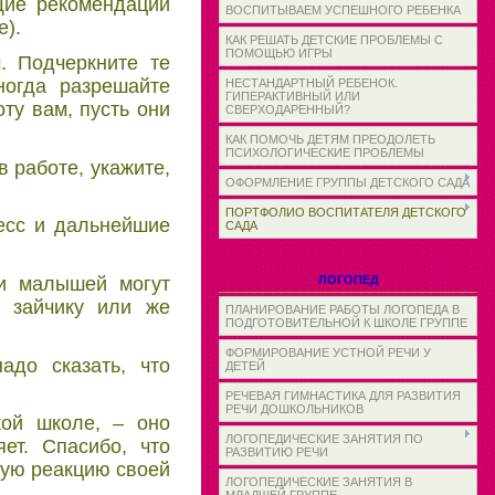
щие рекомендации
ВОСПИТЫВАЕМ УСПЕШНОГО РЕБЕНКА
е).
КАК РЕШАТЬ ДЕТСКИЕ ПРОБЛЕМЫ С
ПОМОЩЬЮ ИГРЫ
. Подчеркните те
ногда разрешайте
НЕСТАНДАРТНЫЙ РЕБЕНОК.
ГИПЕРАКТИВНЫЙ ИЛИ
ту вам, пусть они
СВЕРХОДАРЕННЫЙ?
КАК ПОМОЧЬ ДЕТЯМ ПРЕОДОЛЕТЬ
ПСИХОЛОГИЧЕСКИЕ ПРОБЛЕМЫ
 работе, укажите,
ОФОРМЛЕНИЕ ГРУППЫ ДЕТСКОГО САДА
ПОРТФОЛИО ВОСПИТАТЕЛЯ ДЕТСКОГО
ресс и дальнейшие
САДА
ли малышей могут
ЛОГОПЕД
 зайчику или же
ПЛАНИРОВАНИЕ РАБОТЫ ЛОГОПЕДА В
ПОДГОТОВИТЕЛЬНОЙ К ШКОЛЕ ГРУППЕ
ФОРМИРОВАНИЕ УСТНОЙ РЕЧИ У
адо сказать, что
ДЕТЕЙ
РЕЧЕВАЯ ГИМНАСТИКА ДЛЯ РАЗВИТИЯ
РЕЧИ ДОШКОЛЬНИКОВ
кой школе, – оно
ЛОГОПЕДИЧЕСКИЕ ЗАНЯТИЯ ПО
ет. Спасибо, что
РАЗВИТИЮ РЕЧИ
ную реакцию своей
ЛОГОПЕДИЧЕСКИЕ ЗАНЯТИЯ В