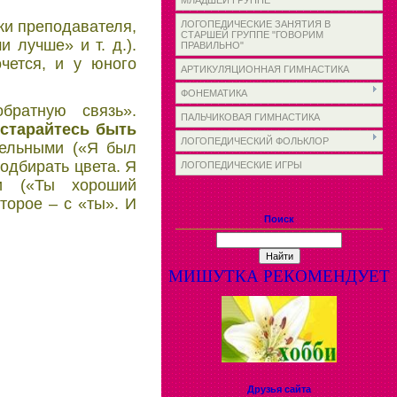
МЛАДШЕЙ ГРУППЕ
ки преподавателя,
ЛОГОПЕДИЧЕСКИЕ ЗАНЯТИЯ В
СТАРШЕЙ ГРУППЕ "ГОВОРИМ
 лучше» и т. д.).
ПРАВИЛЬНО"
чется, и у юного
АРТИКУЛЯЦИОННАЯ ГИМНАСТИКА
ФОНЕМАТИКА
братную связь».
ПАЛЬЧИКОВАЯ ГИМНАСТИКА
остарайтесь быть
ЛОГОПЕДИЧЕСКИЙ ФОЛЬКЛОР
тельными («Я был
одбирать цвета. Я
ЛОГОПЕДИЧЕСКИЕ ИГРЫ
и («Ты хороший
торое – с «ты». И
Поиск
МИШУТКА РЕКОМЕНДУЕТ
Друзья сайта