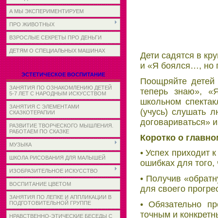
А МЫ ЭКСПЕРИМЕНТИРУЕМ
ПРО ЖИВОТНЫХ
ВЗРОСЛЫЕ СЕКРЕТЫ ПРО ДЕНЬГИ
ДЕТЯМ О СПЕЦИАЛЬНЫХ МАШИНАХ
Дети садятся в кр
и «Я боялся…, но
ЭСТЕТИЧЕСКОЕ ВОСПИТАНИЕ
Поощряйте детей 
ЗАНЯТИЯ ПО ОЗНАКОМЛЕНИЮ ДЕТЕЙ
теперь знаю», «
5-7 ЛЕТ С НАРОДНЫМ ИСКУССТВОМ
школьном спектак
ЗАНЯТИЯ С ЭЛЕМЕНТАМИ
(учусь) слушать 
СКАЗКОТЕРАПИИ
договариваться» и т
РАЗВИТИЕ ТВОРЧЕСКОГО МЫШЛЕНИЯ.
РАБОТАЕМ ПО СКАЗКЕ
Коротко о главно
МУЗЫКА
• Успех приходит 
ШКОЛА РИСОВАНИЯ ДЛЯ МАЛЫШЕЙ
ошибках для того,
ИЗОБРАЗИТЕЛЬНОЕ ИСКУССТВО
• Получив «обратн
ВОСПИТАНИЕ ЦВЕТОМ
для своего прогре
ЗАНЯТИЯ ПО ЛЕПКЕ И АППЛИКАЦИИ В
• Обязательно пр
ПОДГОТОВИТЕЛЬНОЙ ГРУППЕ
точным и конкретн
НРАВСТВЕННО-ЭТИЧЕСКИЕ БЕСЕДЫ С