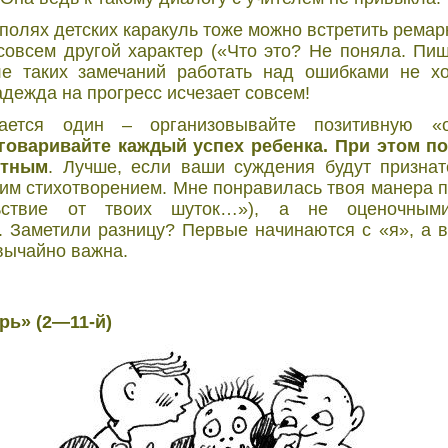
полях детских каракуль тоже можно встретить ремар
совсем другой характер («Что это? Не поняла. Пиши
ле таких замечаний работать над ошибками не хо
адежда на прогресс исчезает совсем!
ается один – организовывайте позитивную «о
говаривайте каждый успех ребенка. При этом п
етным
. Лучше, если ваши суждения будут призна
оим стихотворением. Мне понравилась твоя манера п
ьствие от твоих шуток…»), а не оценочным
 Заметили разницу? Первые начинаются с «я», а в
вычайно важна.
рь» (2—11-й)