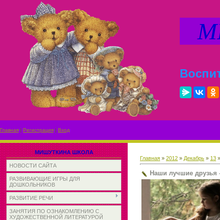
МИ
Воспит
Главная
|
Регистрация
|
Вход
МИШУТКИНА ШКОЛА
Главная
»
2012
»
Декабрь
»
13
»
НОВОСТИ САЙТА
Наши лучшие друзья –
РАЗВИВАЮЩИЕ ИГРЫ ДЛЯ
ДОШКОЛЬНИКОВ
РАЗВИТИЕ РЕЧИ
ЗАНЯТИЯ ПО ОЗНАКОМЛЕНИЮ С
ХУДОЖЕСТВЕННОЙ ЛИТЕРАТУРОЙ