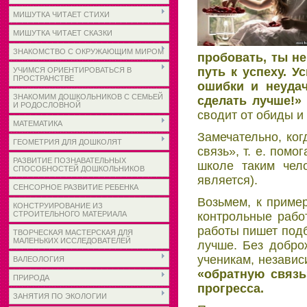
МИШУТКА ЧИТАЕТ СТИХИ
МИШУТКА ЧИТАЕТ СКАЗКИ
ЗНАКОМСТВО С ОКРУЖАЮЩИМ МИРОМ
пробовать, ты н
путь к успеху. У
УЧИМСЯ ОРИЕНТИРОВАТЬСЯ В
ПРОСТРАНСТВЕ
ошибки и неуда
ЗНАКОМИМ ДОШКОЛЬНИКОВ С СЕМЬЕЙ
сделать лучше!»
И РОДОСЛОВНОЙ
сводит от обиды и
МАТЕМАТИКА
Замечательно, ко
ГЕОМЕТРИЯ ДЛЯ ДОШКОЛЯТ
связь», т. е. пом
РАЗВИТИЕ ПОЗНАВАТЕЛЬНЫХ
школе таким чел
СПОСОБНОСТЕЙ ДОШКОЛЬНИКОВ
является).
СЕНСОРНОЕ РАЗВИТИЕ РЕБЕНКА
Возьмем, к приме
КОНСТРУИРОВАНИЕ ИЗ
контрольные рабо
СТРОИТЕЛЬНОГО МАТЕРИАЛА
работы пишет под
ТВОРЧЕСКАЯ МАСТЕРСКАЯ ДЛЯ
МАЛЕНЬКИХ ИССЛЕДОВАТЕЛЕЙ
лучше. Без добро
ученикам, независ
ВАЛЕОЛОГИЯ
«обратную связь
ПРИРОДА
прогресса.
ЗАНЯТИЯ ПО ЭКОЛОГИИ