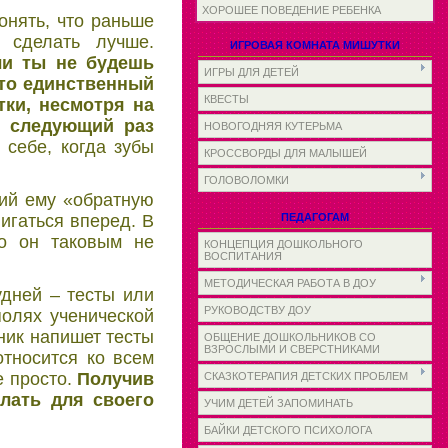
ХОРОШЕЕ ПОВЕДЕНИЕ РЕБЕНКА
онять, что раньше
 сделать лучше.
ИГРОВАЯ КОМНАТА МИШУТКИ
ли ты не будешь
ИГРЫ ДЛЯ ДЕТЕЙ
это единственный
КВЕСТЫ
тки, несмотря на
в следующий раз
НОВОГОДНЯЯ КУТЕРЬМА
 себе, когда зубы
КРОССВОРДЫ ДЛЯ МАЛЫШЕЙ
ГОЛОВОЛОМКИ
щий ему «обратную
игаться вперед. В
ПЕДАГОГАМ
то он таковым не
КОНЦЕПЦИЯ ДОШКОЛЬНОГО
ВОСПИТАНИЯ
МЕТОДИЧЕСКАЯ РАБОТА В ДОУ
дней – тесты или
РУКОВОДСТВУ ДОУ
полях ученической
ник напишет тесты
ОБЩЕНИЕ ДОШКОЛЬНИКОВ СО
ВЗРОСЛЫМИ И СВЕРСТНИКАМИ
тносится ко всем
е просто.
Получив
СКАЗКОТЕРАПИЯ ДЕТСКИХ ПРОБЛЕМ
лать для своего
УЧИМ ДЕТЕЙ ЗАПОМИНАТЬ
БАЙКИ ДЕТСКОГО ПСИХОЛОГА