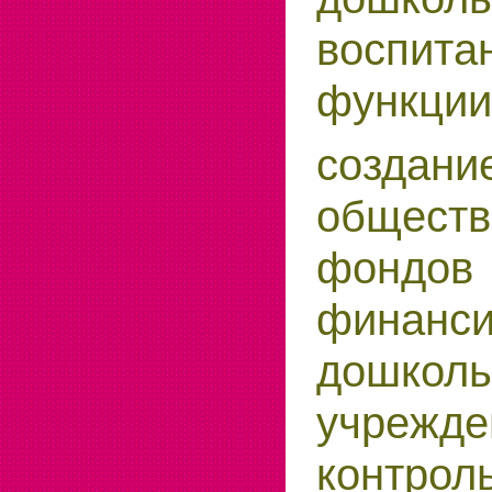
воспи
функции
создани
обществ
фондов
финанси
дошкол
учре
конт