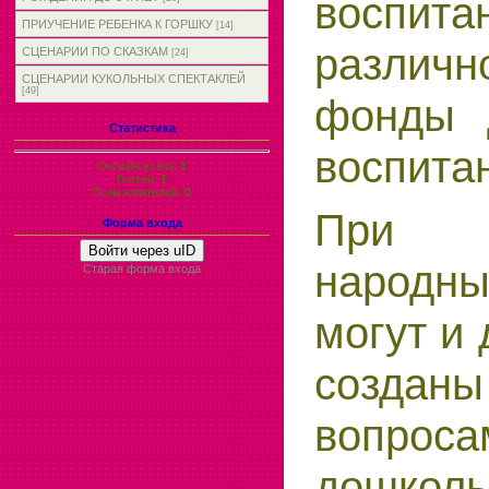
воспит
ПРИУЧЕНИЕ РЕБЕНКА К ГОРШКУ
[14]
различ
СЦЕНАРИИ ПО СКАЗКАМ
[24]
СЦЕНАРИИ КУКОЛЬНЫХ СПЕКТАКЛЕЙ
[49]
фонды 
Статистика
воспита
Онлайн всего:
1
Гостей:
1
Пользователей:
0
При 
Форма входа
Войти через uID
народны
Старая форма входа
могут и
создан
вопроса
дошколь