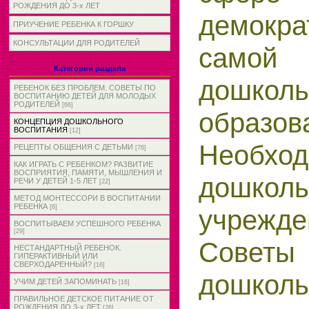
РОЖДЕНИЯ ДО 3-х ЛЕТ
демокра
ПРИУЧЕНИЕ РЕБЕНКА К ГОРШКУ
КОНСУЛЬТАЦИИ ДЛЯ РОДИТЕЛЕЙ
самой
Категории раздела
дошколь
РЕБЕНОК БЕЗ ПРОБЛЕМ. СОВЕТЫ ПО
ВОСПИТАНИЮ ДЕТЕЙ ДЛЯ МОЛОДЫХ
РОДИТЕЛЕЙ
[66]
образов
КОНЦЕПЦИЯ ДОШКОЛЬНОГО
ВОСПИТАНИЯ
[12]
Необхо
РЕЦЕПТЫ ОБЩЕНИЯ С ДЕТЬМИ
[76]
КАК ИГРАТЬ С РЕБЕНКОМ? РАЗВИТИЕ
ВОСПРИЯТИЯ, ПАМЯТИ, МЫШЛЕНИЯ И
дошкол
РЕЧИ У ДЕТЕЙ 1-5 ЛЕТ
[22]
МЕТОД МОНТЕССОРИ В ВОСПИТАНИИ
РЕБЕНКА
[6]
учре
ВОСПИТЫВАЕМ УСПЕШНОГО РЕБЕНКА
[29]
Сов
НЕСТАНДАРТНЫЙ РЕБЕНОК.
ГИПЕРАКТИВНЫЙ ИЛИ
СВЕРХОДАРЕННЫЙ?
[16]
дошкол
УЧИМ ДЕТЕЙ ЗАПОМИНАТЬ
[16]
ПРАВИЛЬНОЕ ДЕТСКОЕ ПИТАНИЕ ОТ
РОЖДЕНИЯ ДО 3-х ЛЕТ
[26]