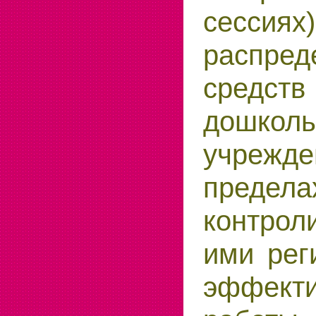
сесс
распред
средств
дошкол
учре
предела
контрол
ими рег
эффекти