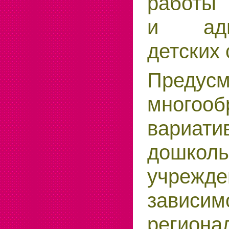
работы 
и адми
детских 
Предусм
много
вариати
дошкол
учре
завис
регио