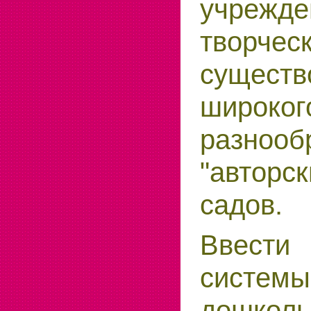
учреж
творческ
существ
широког
разнооб
"авторс
садов.
Ввести
системы
дошколь