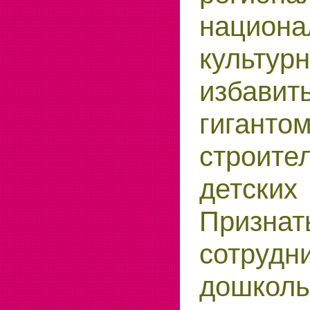
национа
культур
избав
гигант
строите
детск
Призн
сотрудн
дошколь