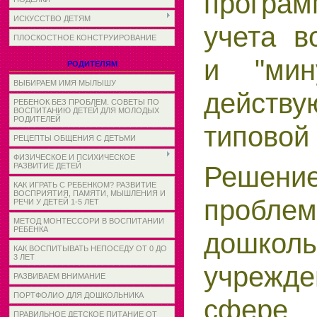
програм
ИСКУССТВО ДЕТЯМ
учета в
ПЛОСКОСТНОЕ КОНСТРУИРОВАНИЕ
и "мин
РОДИТЕЛЯМ
ВЫБИРАЕМ ИМЯ МЫЛЫШУ
действ
РЕБЕНОК БЕЗ ПРОБЛЕМ. СОВЕТЫ ПО
ВОСПИТАНИЮ ДЕТЕЙ ДЛЯ МОЛОДЫХ
РОДИТЕЛЕЙ
типовой
РЕЦЕПТЫ ОБЩЕНИЯ С ДЕТЬМИ
ФИЗИЧЕСКОЕ И ПСИХИЧЕСКОЕ
Решени
РАЗВИТИЕ ДЕТЕЙ
КАК ИГРАТЬ С РЕБЕНКОМ? РАЗВИТИЕ
ВОСПРИЯТИЯ, ПАМЯТИ, МЫШЛЕНИЯ И
проблем
РЕЧИ У ДЕТЕЙ 1-5 ЛЕТ
МЕТОД МОНТЕССОРИ В ВОСПИТАНИИ
РЕБЕНКА
дошкол
КАК ВОСПИТЫВАТЬ НЕПОСЕДУ ОТ 0 ДО
3 ЛЕТ
учрежде
РАЗВИВАЕМ ВНИМАНИЕ
ПОРТФОЛИО ДЛЯ ДОШКОЛЬНИКА
сфере
ПРАВИЛЬНОЕ ДЕТСКОЕ ПИТАНИЕ ОТ