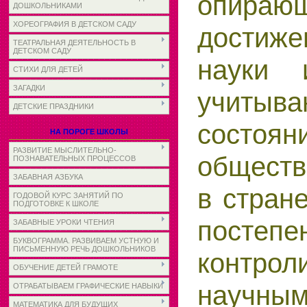
опира
ДОШКОЛЬНИКАМИ
ХОРЕОГРАФИЯ В ДЕТСКОМ САДУ
достиже
ТЕАТРАЛЬНАЯ ДЕЯТЕЛЬНОСТЬ В
ДЕТСКОМ САДУ
науки 
СТИХИ ДЛЯ ДЕТЕЙ
ЗАГАДКИ
учитыв
ДЕТСКИЕ ПРАЗДНИКИ
состоян
НА ПОРОГЕ ШКОЛЫ
РАЗВИТИЕ МЫСЛИТЕЛЬНО-
обществ
ПОЗНАВАТЕЛЬНЫХ ПРОЦЕССОВ
ЗАБАВНАЯ АЗБУКА
в стран
ГОДОВОЙ КУРС ЗАНЯТИЙ ПО
ПОДГОТОВКЕ К ШКОЛЕ
постепе
ЗАБАВНЫЕ УРОКИ ЧТЕНИЯ
БУКВОГРАММА. РАЗВИВАЕМ УСТНУЮ И
ПИСЬМЕННУЮ РЕЧЬ ДОШКОЛЬНИКОВ
контрол
ОБУЧЕНИЕ ДЕТЕЙ ГРАМОТЕ
научны
ОТРАБАТЫВАЕМ ГРАФИЧЕСКИЕ НАВЫКИ
МАТЕМАТИКА ДЛЯ БУДУЩИХ