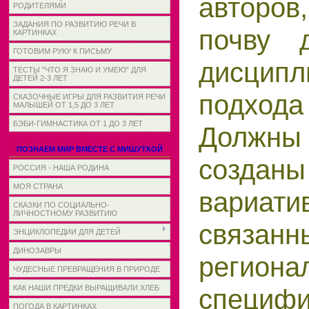
авторов
РОДИТЕЛЯМИ
ЗАДАНИЯ ПО РАЗВИТИЮ РЕЧИ В
почву 
КАРТИНКАХ
ГОТОВИМ РУКУ К ПИСЬМУ
дисципл
ТЕСТЫ "ЧТО Я ЗНАЮ И УМЕЮ" ДЛЯ
ДЕТЕЙ 2-3 ЛЕТ
подход
СКАЗОЧНЫЕ ИГРЫ ДЛЯ РАЗВИТИЯ РЕЧИ
МАЛЫШЕЙ ОТ 1,5 ДО 3 ЛЕТ
БЭБИ-ГИМНАСТИКА ОТ 1 ДО 3 ЛЕТ
Долж
ПОЗНАЕМ МИР ВМЕСТЕ С МИШУТКОЙ
созданы
РОССИЯ - НАША РОДИНА
МОЯ СТРАНА
вариати
СКАЗКИ ПО СОЦИАЛЬНО-
ЛИЧНОСТНОМУ РАЗВИТИЮ
связ
ЭНЦИКЛОПЕДИИ ДЛЯ ДЕТЕЙ
ДИНОЗАВРЫ
региона
ЧУДЕСНЫЕ ПРЕВРАЩЕНИЯ В ПРИРОДЕ
специф
КАК НАШИ ПРЕДКИ ВЫРАЩИВАЛИ ХЛЕБ
ПОГОДА В КАРТИНКАХ