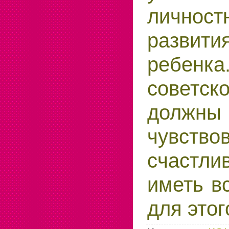
личност
развит
ребенк
советск
должны
чувств
счастл
иметь в
для этог