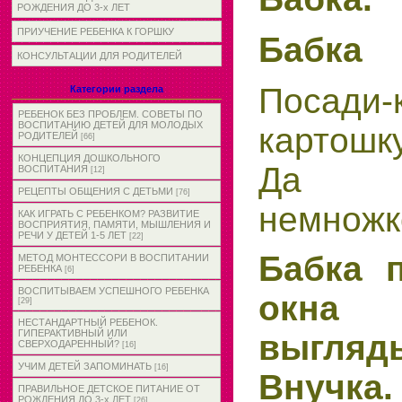
РОЖДЕНИЯ ДО 3-х ЛЕТ
ПРИУЧЕНИЕ РЕБЕНКА К ГОРШКУ
Бабка
КОНСУЛЬТАЦИИ ДЛЯ РОДИТЕЛЕЙ
Посад
Категории раздела
РЕБЕНОК БЕЗ ПРОБЛЕМ. СОВЕТЫ ПО
ВОСПИТАНИЮ ДЕТЕЙ ДЛЯ МОЛОДЫХ
картошк
РОДИТЕЛЕЙ
[66]
КОНЦЕПЦИЯ ДОШКОЛЬНОГО
Да мо
ВОСПИТАНИЯ
[12]
РЕЦЕПТЫ ОБЩЕНИЯ С ДЕТЬМИ
[76]
немножк
КАК ИГРАТЬ С РЕБЕНКОМ? РАЗВИТИЕ
ВОСПРИЯТИЯ, ПАМЯТИ, МЫШЛЕНИЯ И
РЕЧИ У ДЕТЕЙ 1-5 ЛЕТ
[22]
Бабка п
МЕТОД МОНТЕССОРИ В ВОСПИТАНИИ
РЕБЕНКА
[6]
ВОСПИТЫВАЕМ УСПЕШНОГО РЕБЕНКА
окна
[29]
НЕСТАНДАРТНЫЙ РЕБЕНОК.
ГИПЕРАКТИВНЫЙ ИЛИ
выгляд
СВЕРХОДАРЕННЫЙ?
[16]
УЧИМ ДЕТЕЙ ЗАПОМИНАТЬ
[16]
Внучка.
ПРАВИЛЬНОЕ ДЕТСКОЕ ПИТАНИЕ ОТ
РОЖДЕНИЯ ДО 3-х ЛЕТ
[26]