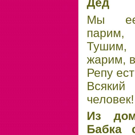
Дед
Мы ее
парим,
Тушим
жарим, 
Репу ест
Всяки
человек!
Из дом
Бабка 