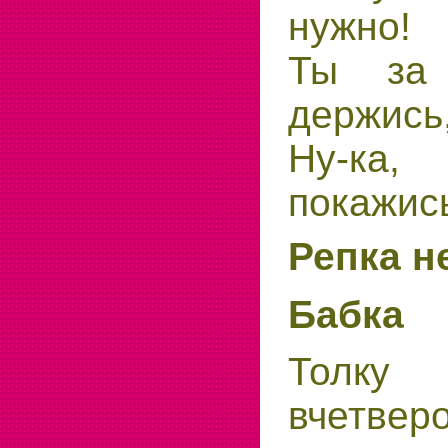
нужно!
Ты за 
держись
Ну-ка
покажис
Репка н
Бабка
Толк
вчетвер