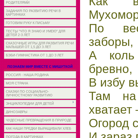
Как в
РОДИТЕЛЯМИ
Мухомо
ЗАДАНИЯ ПО РАЗВИТИЮ РЕЧИ В
КАРТИНКАХ
ГОТОВИМ РУКУ К ПИСЬМУ
По вес
ТЕСТЫ "ЧТО Я ЗНАЮ И УМЕЮ" ДЛЯ
ДЕТЕЙ 2-3 ЛЕТ
заборы,
СКАЗОЧНЫЕ ИГРЫ ДЛЯ РАЗВИТИЯ РЕЧИ
МАЛЫШЕЙ ОТ 1,5 ДО 3 ЛЕТ
А коль
БЭБИ-ГИМНАСТИКА ОТ 1 ДО 3 ЛЕТ
бревно,
ПОЗНАЕМ МИР ВМЕСТЕ С МИШУТКОЙ
РОССИЯ - НАША РОДИНА
В избу в
МОЯ СТРАНА
Там на
СКАЗКИ ПО СОЦИАЛЬНО-
ЛИЧНОСТНОМУ РАЗВИТИЮ
ЭНЦИКЛОПЕДИИ ДЛЯ ДЕТЕЙ
хватает 
ДИНОЗАВРЫ
Огород с
ЧУДЕСНЫЕ ПРЕВРАЩЕНИЯ В ПРИРОДЕ
КАК НАШИ ПРЕДКИ ВЫРАЩИВАЛИ ХЛЕБ
И зараз 
ПОГОДА В КАРТИНКАХ