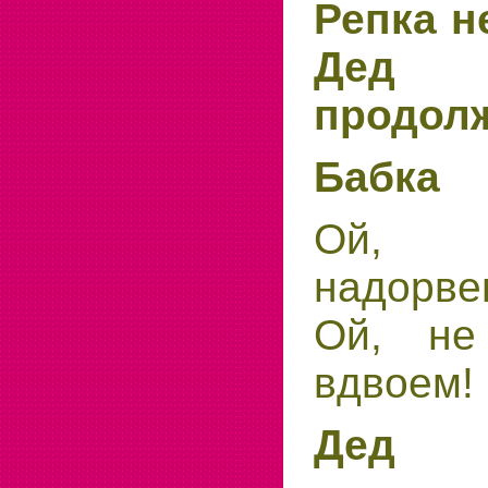
Репка н
Дед 
продолж
Бабка
Ой, 
надорве
Ой, не
вдвоем!
Дед