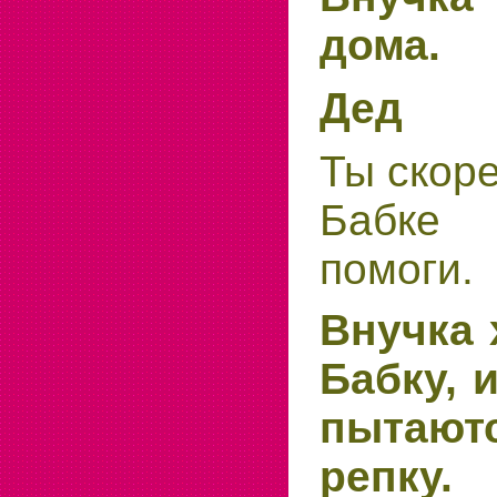
дома.
Дед
Ты скоре
Бабке
помоги.
Внучка 
Бабку, 
пытают
репку.