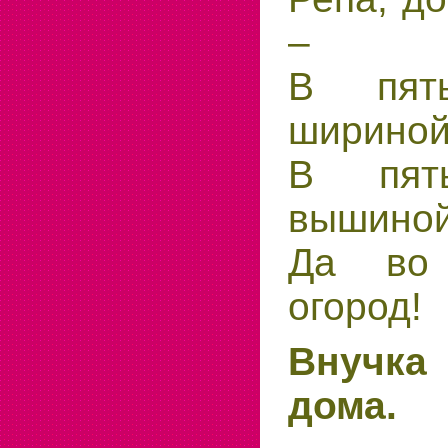
–
В пять
ширино
В пят
вышиной
Да во
огород!
Внучка
дома.