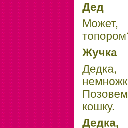
Дед
Може
топором
Жучка
Дедка
немножк
Позове
кошку.
Дедка