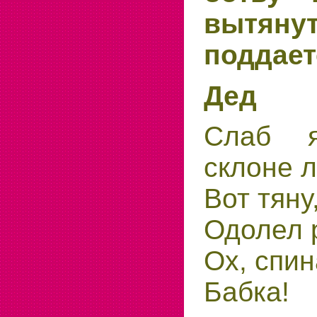
вытянут
поддает
Дед
Слаб 
склоне л
Вот тяну,
Одолел 
Ох, спин
Бабка!