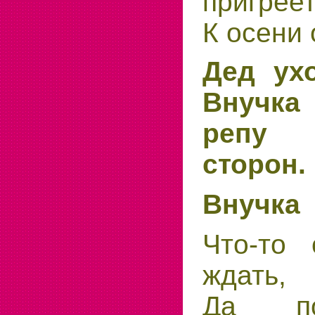
пригреет
К осени 
Дед ух
Внучка
репу
сторон.
Внучка
Что-то 
ждать,
Да по