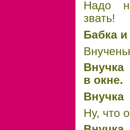
Надо н
звать!
Бабка и
Внучень
Внучка
в окне.
Внучка
Ну, что 
Внучка