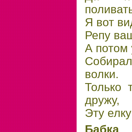
поливать
Я вот ви
Репу ваш
А потом 
Собира
волки.
Только 
дружу,
Эту елку
Бабка