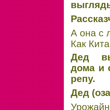
выгляды
Рассказ
А она с 
Как Кита
Дед вы
дома и 
репу.
Дед (оз
Урожай