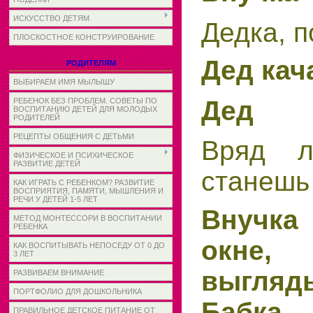
ИСКУССТВО ДЕТЯМ
Дедка, п
ПЛОСКОСТНОЕ КОНСТРУИРОВАНИЕ
Дед кач
РОДИТЕЛЯМ
ВЫБИРАЕМ ИМЯ МЫЛЫШУ
Дед
РЕБЕНОК БЕЗ ПРОБЛЕМ. СОВЕТЫ ПО
ВОСПИТАНИЮ ДЕТЕЙ ДЛЯ МОЛОДЫХ
РОДИТЕЛЕЙ
РЕЦЕПТЫ ОБЩЕНИЯ С ДЕТЬМИ
Вряд л
ФИЗИЧЕСКОЕ И ПСИХИЧЕСКОЕ
РАЗВИТИЕ ДЕТЕЙ
станешь
КАК ИГРАТЬ С РЕБЕНКОМ? РАЗВИТИЕ
ВОСПРИЯТИЯ, ПАМЯТИ, МЫШЛЕНИЯ И
РЕЧИ У ДЕТЕЙ 1-5 ЛЕТ
Внучка
МЕТОД МОНТЕССОРИ В ВОСПИТАНИИ
РЕБЕНКА
окне,
КАК ВОСПИТЫВАТЬ НЕПОСЕДУ ОТ 0 ДО
3 ЛЕТ
выгляд
РАЗВИВАЕМ ВНИМАНИЕ
ПОРТФОЛИО ДЛЯ ДОШКОЛЬНИКА
Бабка.
ПРАВИЛЬНОЕ ДЕТСКОЕ ПИТАНИЕ ОТ