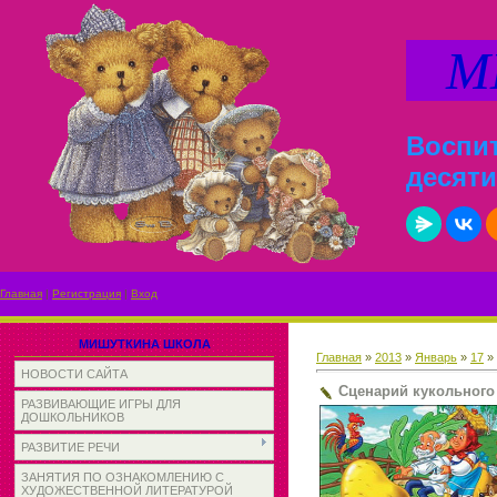
МИ
Воспит
десяти
Главная
|
Регистрация
|
Вход
МИШУТКИНА ШКОЛА
Главная
»
2013
»
Январь
»
17
» 
НОВОСТИ САЙТА
Сценарий кукольного 
РАЗВИВАЮЩИЕ ИГРЫ ДЛЯ
ДОШКОЛЬНИКОВ
РАЗВИТИЕ РЕЧИ
ЗАНЯТИЯ ПО ОЗНАКОМЛЕНИЮ С
ХУДОЖЕСТВЕННОЙ ЛИТЕРАТУРОЙ