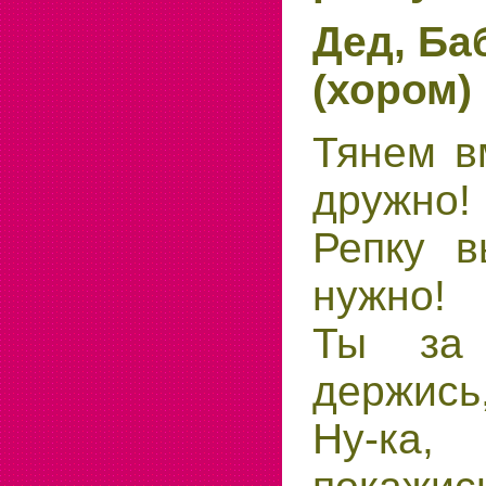
Дед, Ба
(хором)
Тянем в
дружно!
Репку в
нужно!
Ты за 
держись
Ну-ка