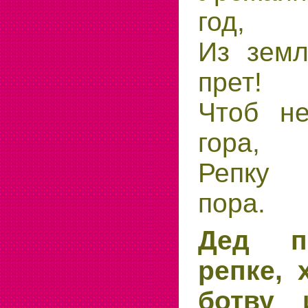
год,
Из земл
прет!
Чтоб не
гора,
Репку 
пора.
Дед п
репке, 
ботву 