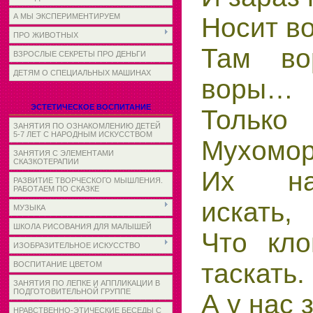
А МЫ ЭКСПЕРИМЕНТИРУЕМ
Носит в
ПРО ЖИВОТНЫХ
Там во
ВЗРОСЛЫЕ СЕКРЕТЫ ПРО ДЕНЬГИ
ДЕТЯМ О СПЕЦИАЛЬНЫХ МАШИНАХ
воры…
ЭСТЕТИЧЕСКОЕ ВОСПИТАНИЕ
Тольк
ЗАНЯТИЯ ПО ОЗНАКОМЛЕНИЮ ДЕТЕЙ
5-7 ЛЕТ С НАРОДНЫМ ИСКУССТВОМ
Мухомо
ЗАНЯТИЯ С ЭЛЕМЕНТАМИ
СКАЗКОТЕРАПИИ
Их на
РАЗВИТИЕ ТВОРЧЕСКОГО МЫШЛЕНИЯ.
РАБОТАЕМ ПО СКАЗКЕ
искать,
МУЗЫКА
ШКОЛА РИСОВАНИЯ ДЛЯ МАЛЫШЕЙ
Что кло
ИЗОБРАЗИТЕЛЬНОЕ ИСКУССТВО
таскать.
ВОСПИТАНИЕ ЦВЕТОМ
ЗАНЯТИЯ ПО ЛЕПКЕ И АППЛИКАЦИИ В
ПОДГОТОВИТЕЛЬНОЙ ГРУППЕ
А у нас 
НРАВСТВЕННО-ЭТИЧЕСКИЕ БЕСЕДЫ С