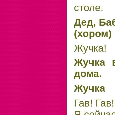
столе.
Дед, Ба
(хором)
Жучка!
Жучка 
дома.
Жучка
Гав! Гав!
Я сейчас