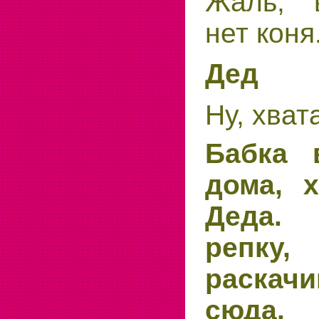
Жаль, 
нет коня
Дед
Ну, хват
Бабка 
дома, х
Деда. 
репку
раскачи
сюда.