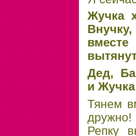
Жучка х
Внучку
вместе
вытянут
Дед, Ба
и Жучка
Тянем в
дружно!
Репку в