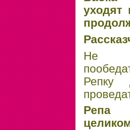
уходят 
продолж
Рассказ
Не 
пообеда
Репку 
проведат
Репа п
целико