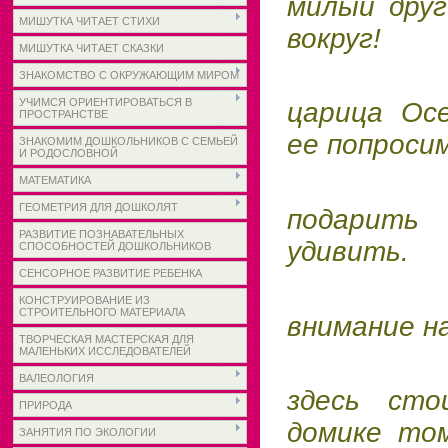
милый друг
МИШУТКА ЧИТАЕТ СТИХИ
вокруг!
МИШУТКА ЧИТАЕТ СКАЗКИ
На д
ЗНАКОМСТВО С ОКРУЖАЮЩИМ МИРОМ
УЧИМСЯ ОРИЕНТИРОВАТЬСЯ В
царица Ос
ПРОСТРАНСТВЕ
ее попроси
ЗНАКОМИМ ДОШКОЛЬНИКОВ С СЕМЬЕЙ
И РОДОСЛОВНОЙ
Свои н
МАТЕМАТИКА
ГЕОМЕТРИЯ ДЛЯ ДОШКОЛЯТ
подарит
РАЗВИТИЕ ПОЗНАВАТЕЛЬНЫХ
удивить.
СПОСОБНОСТЕЙ ДОШКОЛЬНИКОВ
СЕНСОРНОЕ РАЗВИТИЕ РЕБЕНКА
(Об
КОНСТРУИРОВАНИЕ ИЗ
СТРОИТЕЛЬНОГО МАТЕРИАЛА
внимание н
ТВОРЧЕСКАЯ МАСТЕРСКАЯ ДЛЯ
МАЛЕНЬКИХ ИССЛЕДОВАТЕЛЕЙ
Ой! Чт
ВАЛЕОЛОГИЯ
здесь ст
ПРИРОДА
домике то
ЗАНЯТИЯ ПО ЭКОЛОГИИ