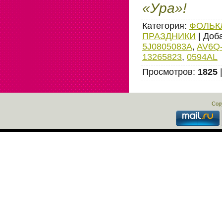
«Ура»!
Категория
:
ФОЛЬК
ПРАЗДНИКИ
|
Доб
5J0805083A
,
AV6Q
13265823
,
0594AL
Просмотров
:
1825
Cop