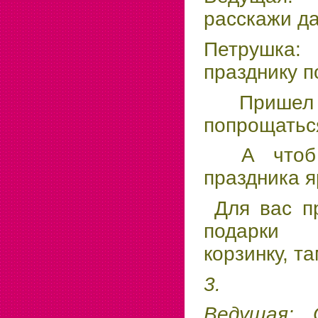
расскажи да
Петрушка
празднику п
Пришел
попрощатьс
А чтоб 
праздника я
Для вас пр
подарки 
корзинку, т
3.
Ведущая:
О