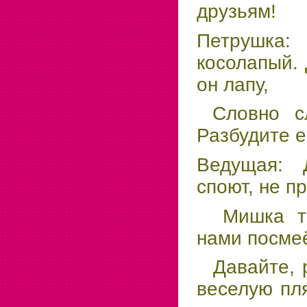
друзьям!
Петрушк
косолапый. 
он лапу,
Словно сл
Разбудите ег
Ведущая: 
споют, не п
Мишка тво
нами посме
Давайте, р
веселую пл