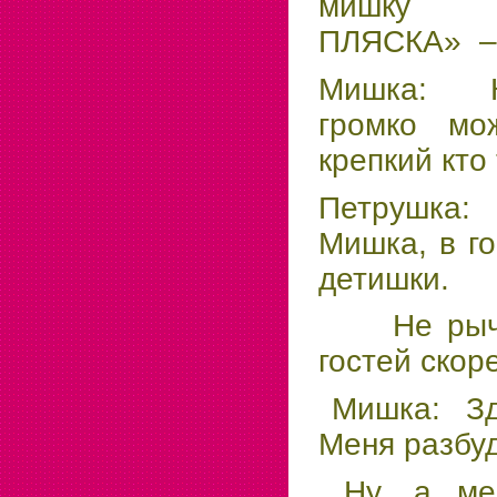
мишку
ПЛЯСКА» – 
Мишка: К
громко м
крепкий кто
Петрушка: 
Мишка, в г
детишки.
Не рычи 
гостей скор
Мишка: Здр
Меня разбу
Ну, а мед