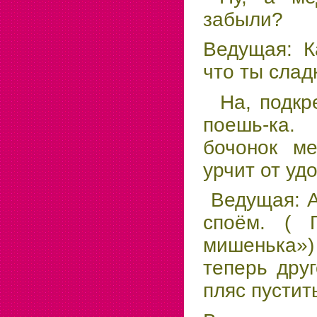
забыли?
Ведущая: К
что ты слад
На, подкре
поешь-ка.
бочонок ме
урчит от уд
Ведущая: А
споём. ( 
мишенька
теперь дру
пляс пустит