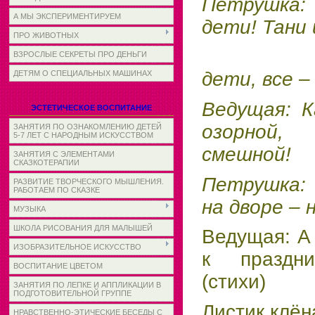
Петрушка:
А МЫ ЭКСПЕРИМЕНТИРУЕМ
дети! Тани
ПРО ЖИВОТНЫХ
Здрав
ВЗРОСЛЫЕ СЕКРЕТЫ ПРО ДЕНЬГИ
дети, все –
ДЕТЯМ О СПЕЦИАЛЬНЫХ МАШИНАХ
Ведущая:
К
ЭСТЕТИЧЕСКОЕ ВОСПИТАНИЕ
озорной
ЗАНЯТИЯ ПО ОЗНАКОМЛЕНИЮ ДЕТЕЙ
5-7 ЛЕТ С НАРОДНЫМ ИСКУССТВОМ
смешной!
ЗАНЯТИЯ С ЭЛЕМЕНТАМИ
СКАЗКОТЕРАПИИ
Петрушка:
РАЗВИТИЕ ТВОРЧЕСКОГО МЫШЛЕНИЯ.
РАБОТАЕМ ПО СКАЗКЕ
на дворе – 
МУЗЫКА
ШКОЛА РИСОВАНИЯ ДЛЯ МАЛЫШЕЙ
Ведущая: А
ИЗОБРАЗИТЕЛЬНОЕ ИСКУССТВО
к праздни
ВОСПИТАНИЕ ЦВЕТОМ
(стихи)
ЗАНЯТИЯ ПО ЛЕПКЕ И АППЛИКАЦИИ В
ПОДГОТОВИТЕЛЬНОЙ ГРУППЕ
Листик клён
НРАВСТВЕННО-ЭТИЧЕСКИЕ БЕСЕДЫ С