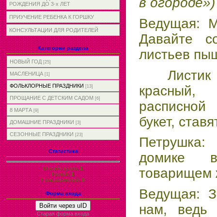
в огороде»
)
РОЖДЕНИЯ ДО 3-х ЛЕТ
ПРИУЧЕНИЕ РЕБЕНКА К ГОРШКУ
Ведущая: М
КОНСУЛЬТАЦИИ ДЛЯ РОДИТЕЛЕЙ
Давайте с
Категории раздела
листьев пы
НОВЫЙ ГОД
[25]
Листик ж
МАСЛЕНИЦА
[1]
ФОЛЬКЛОРНЫЕ ПРАЗДНИКИ
красны
[13]
ПРОЩАНИЕ С ДЕТСКИМ САДОМ
[6]
расписн
8 МАРТА
[9]
букет, ставя
ДОМАШНИЕ ПРАЗДНИКИ
[3]
СЕЗОННЫЕ ПРАЗДНИКИ
[23]
Петрушка: 
Статистика
домике 
Онлайн всего:
1
товарищем 
Гостей:
1
Пользователей:
0
Ведущая: З
Форма входа
нам, ведь
Войти через uID
Старая форма входа