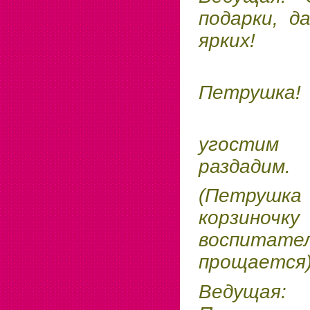
подарки, д
ярких!
Спаси
Петрушка!
Давай
угостим
раздадим.
(Петру
корзиноч
воспита
прощается
Ведущая:
Д