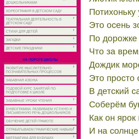
ДОШКОЛЬНИКАМИ
Потихоньку 
ХОРЕОГРАФИЯ В ДЕТСКОМ САДУ
ТЕАТРАЛЬНАЯ ДЕЯТЕЛЬНОСТЬ В
Это осень з
ДЕТСКОМ САДУ
СТИХИ ДЛЯ ДЕТЕЙ
По дорожке 
ЗАГАДКИ
ДЕТСКИЕ ПРАЗДНИКИ
Что за врем
НА ПОРОГЕ ШКОЛЫ
Дождик мор
РАЗВИТИЕ МЫСЛИТЕЛЬНО-
ПОЗНАВАТЕЛЬНЫХ ПРОЦЕССОВ
Это просто 
ЗАБАВНАЯ АЗБУКА
В детский с
ГОДОВОЙ КУРС ЗАНЯТИЙ ПО
ПОДГОТОВКЕ К ШКОЛЕ
ЗАБАВНЫЕ УРОКИ ЧТЕНИЯ
Соберём бук
БУКВОГРАММА. РАЗВИВАЕМ УСТНУЮ И
ПИСЬМЕННУЮ РЕЧЬ ДОШКОЛЬНИКОВ
Как он ярок
ОБУЧЕНИЕ ДЕТЕЙ ГРАМОТЕ
И на солнце
ОТРАБАТЫВАЕМ ГРАФИЧЕСКИЕ НАВЫКИ
МАТЕМАТИКА ДЛЯ БУДУЩИХ