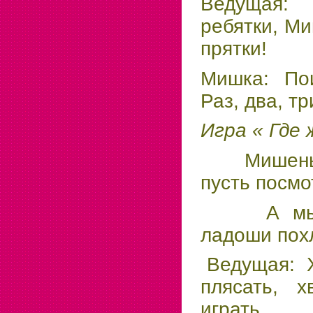
Ведущая: 
ребятки, Ми
прятки!
Мишка: Пои
Раз, два, т
Игра « Где 
Мишенька
пусть посм
А мы те
ладоши п
Ведущая: Х
плясать, х
играть.