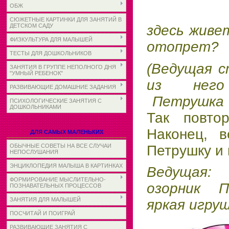
ОБЖ
Тук-ту
СЮЖЕТНЫЕ КАРТИНКИ ДЛЯ ЗАНЯТИЙ В
здесь живе
ДЕТСКОМ САДУ
ФИЗКУЛЬТУРА ДЛЯ МАЛЫШЕЙ
отопрет?
ТЕСТЫ ДЛЯ ДОШКОЛЬНИКОВ
(Ведущая с
ЗАНЯТИЯ В ГРУППЕ НЕПОЛНОГО ДНЯ
"УМНЫЙ РЕБЕНОК"
из него
РАЗВИВАЮЩИЕ ДОМАШНИЕ ЗАДАНИЯ
Петрушка
ПСИХОЛОГИЧЕСКИЕ ЗАНЯТИЯ С
ДОШКОЛЬНИКАМИ
Так повтор
Наконец, в
ДЛЯ САМЫХ МАЛЕНЬКИХ
Петрушку и 
ОБЫЧНЫЕ СОВЕТЫ НА ВСЕ СЛУЧАИ
НЕПОСЛУШАНИЯ
ЭНЦИКЛОПЕДИЯ МАЛЫША В КАРТИНКАХ
Ведущая:
З
ФОРМИРОВАНИЕ МЫСЛИТЕЛЬНО-
озорник П
ПОЗНАВАТЕЛЬНЫХ ПРОЦЕССОВ
ЗАНЯТИЯ ДЛЯ МАЛЫШЕЙ
яркая игруш
ПОСЧИТАЙ И ПОИГРАЙ
РАЗВИВАЮЩИЕ ЗАНЯТИЯ С