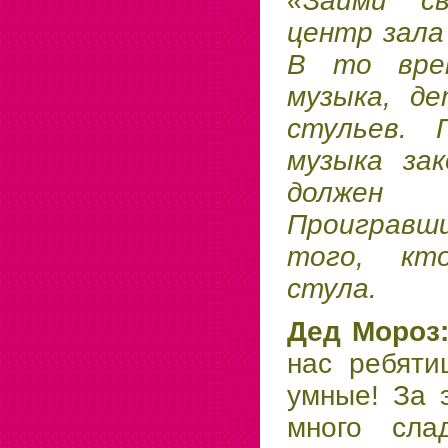
«Займи с
центр зала
В то вре
музыка, де
стульев. 
музыка зак
должен 
Проиграв
того, кт
стула.
Дед Мороз
нас ребяти
умные! За 
много слад