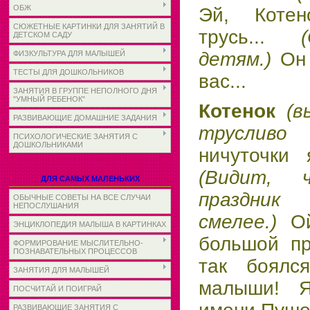
ОБЖ
Эй, Котен
СЮЖЕТНЫЕ КАРТИНКИ ДЛЯ ЗАНЯТИЙ В
трусь...
ДЕТСКОМ САДУ
детям.)
Он
ФИЗКУЛЬТУРА ДЛЯ МАЛЫШЕЙ
ТЕСТЫ ДЛЯ ДОШКОЛЬНИКОВ
вас...
ЗАНЯТИЯ В ГРУППЕ НЕПОЛНОГО ДНЯ
"УМНЫЙ РЕБЕНОК"
Котенок
(в
РАЗВИВАЮЩИЕ ДОМАШНИЕ ЗАДАНИЯ
трусливо
ПСИХОЛОГИЧЕСКИЕ ЗАНЯТИЯ С
ДОШКОЛЬНИКАМИ
ничуточки 
(Видит, 
ДЛЯ САМЫХ МАЛЕНЬКИХ
праздник
ОБЫЧНЫЕ СОВЕТЫ НА ВСЕ СЛУЧАИ
НЕПОСЛУШАНИЯ
смелее.)
О
ЭНЦИКЛОПЕДИЯ МАЛЫША В КАРТИНКАХ
большой пр
ФОРМИРОВАНИЕ МЫСЛИТЕЛЬНО-
ПОЗНАВАТЕЛЬНЫХ ПРОЦЕССОВ
так боялся
ЗАНЯТИЯ ДЛЯ МАЛЫШЕЙ
малыши! 
ПОСЧИТАЙ И ПОИГРАЙ
РАЗВИВАЮЩИЕ ЗАНЯТИЯ С