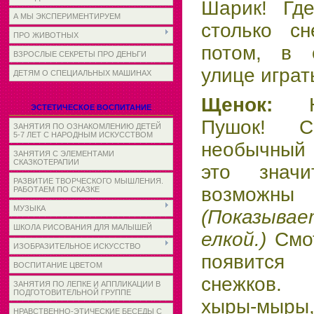
Шарик! Гд
А МЫ ЭКСПЕРИМЕНТИРУЕМ
столько с
ПРО ЖИВОТНЫХ
потом, в 
ВЗРОСЛЫЕ СЕКРЕТЫ ПРО ДЕНЬГИ
улице играт
ДЕТЯМ О СПЕЦИАЛЬНЫХ МАШИНАХ
Щенок:
ЭСТЕТИЧЕСКОЕ ВОСПИТАНИЕ
Пушок! С
ЗАНЯТИЯ ПО ОЗНАКОМЛЕНИЮ ДЕТЕЙ
5-7 ЛЕТ С НАРОДНЫМ ИСКУССТВОМ
необычный 
ЗАНЯТИЯ С ЭЛЕМЕНТАМИ
СКАЗКОТЕРАПИИ
это значи
РАЗВИТИЕ ТВОРЧЕСКОГО МЫШЛЕНИЯ.
возмож
РАБОТАЕМ ПО СКАЗКЕ
МУЗЫКА
(Показыва
ШКОЛА РИСОВАНИЯ ДЛЯ МАЛЫШЕЙ
елкой.)
Смо
ИЗОБРАЗИТЕЛЬНОЕ ИСКУССТВО
появится
ВОСПИТАНИЕ ЦВЕТОМ
снежков.
ЗАНЯТИЯ ПО ЛЕПКЕ И АППЛИКАЦИИ В
ПОДГОТОВИТЕЛЬНОЙ ГРУППЕ
хыры-мыры,
НРАВСТВЕННО-ЭТИЧЕСКИЕ БЕСЕДЫ С