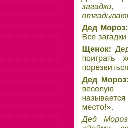
загадк
отгадывают
Дед Мороз
Все загадки
Щенок:
Де
поиграть х
порезвиться
Дед Мороз
веселую 
называет
место!».
Дед Мороз