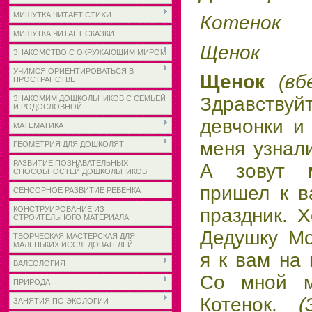
МИШУТКА ЧИТАЕТ СТИХИ
Котенок
МИШУТКА ЧИТАЕТ СКАЗКИ
Щенок
ЗНАКОМСТВО С ОКРУЖАЮЩИМ МИРОМ
УЧИМСЯ ОРИЕНТИРОВАТЬСЯ В
Щенок
(вб
ПРОСТРАНСТВЕ
Здравству
ЗНАКОМИМ ДОШКОЛЬНИКОВ С СЕМЬЕЙ
И РОДОСЛОВНОЙ
девчонки и
МАТЕМАТИКА
меня узнал
ГЕОМЕТРИЯ ДЛЯ ДОШКОЛЯТ
РАЗВИТИЕ ПОЗНАВАТЕЛЬНЫХ
А зовут 
СПОСОБНОСТЕЙ ДОШКОЛЬНИКОВ
пришел к в
СЕНСОРНОЕ РАЗВИТИЕ РЕБЕНКА
КОНСТРУИРОВАНИЕ ИЗ
праздник. 
СТРОИТЕЛЬНОГО МАТЕРИАЛА
Дедушку Мо
ТВОРЧЕСКАЯ МАСТЕРСКАЯ ДЛЯ
МАЛЕНЬКИХ ИССЛЕДОВАТЕЛЕЙ
я к вам на 
ВАЛЕОЛОГИЯ
Со мной м
ПРИРОДА
Котенок.
(
ЗАНЯТИЯ ПО ЭКОЛОГИИ