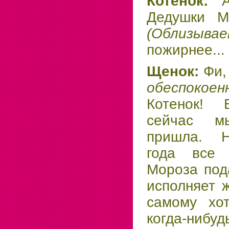
Котенок:
Дедушки Мо
(Облиз
пожирнее...
Щенок:
Фи,
обеспоко
Котенок!
сейчас м
пришла. Н
года все
Мороза под
исполняет 
самому хот
когда-ниб