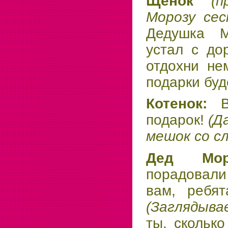
Щенок
(
Морозу се
Дедушка М
устал с дор
отдохни не
подарки буд
Котенок:
подарок!
(Д
мешок со с
Дед Мо
порадовали
вам, ребят
(Заглядыв
ты, сколько