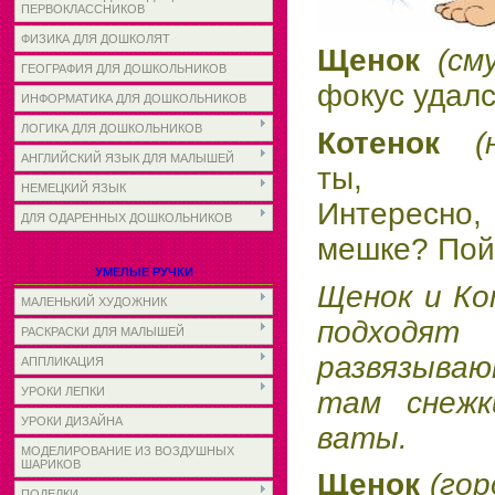
ПЕРВОКЛАССНИКОВ
ФИЗИКА ДЛЯ ДОШКОЛЯТ
Щенок
(см
ГЕОГРАФИЯ ДЛЯ ДОШКОЛЬНИКОВ
фокус удалс
ИНФОРМАТИКА ДЛЯ ДОШКОЛЬНИКОВ
ЛОГИКА ДЛЯ ДОШКОЛЬНИКОВ
Котенок
(
АНГЛИЙСКИЙ ЯЗЫК ДЛЯ МАЛЫШЕЙ
ты, гор
НЕМЕЦКИЙ ЯЗЫК
Интересно
ДЛЯ ОДАРЕННЫХ ДОШКОЛЬНИКОВ
мешке? Пойд
УМЕЛЫЕ РУЧКИ
Щенок и Ко
МАЛЕНЬКИЙ ХУДОЖНИК
подход
РАСКРАСКИ ДЛЯ МАЛЫШЕЙ
развязыва
АППЛИКАЦИЯ
УРОКИ ЛЕПКИ
там снежк
УРОКИ ДИЗАЙНА
ваты.
МОДЕЛИРОВАНИЕ ИЗ ВОЗДУШНЫХ
ШАРИКОВ
Щенок
(гор
ПОДЕЛКИ