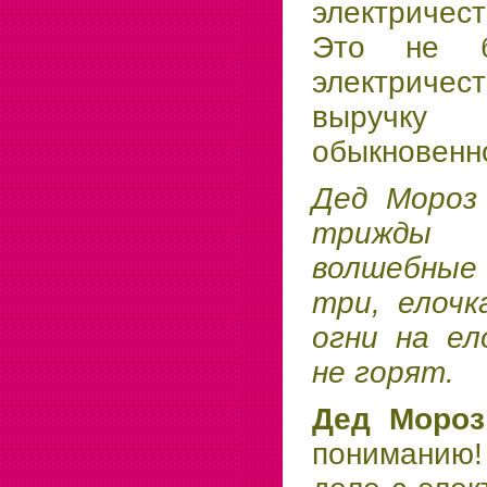
электричес
Это не б
электричест
выруч
обыкновенн
Дед Мороз
трижды
волшебные 
три, елочк
огни на ел
не горят.
Дед Моро
пониманию!