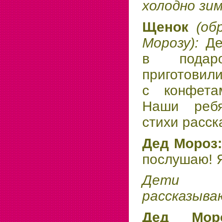
холодно зим
Щенок
(об
Морозу):
Де
в пода
приготовил
с конфета
Наши ребя
стихи расск
Дед Мороз
послушаю! 
Дети п
рассказыва
Дед Мо