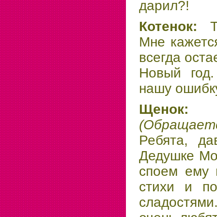
дарил?!
Котенок:
Мне кажетс
всегда оста
Новый год.
нашу ошибк
Щен
(Обращае
Ребята, да
Дедушке Мо
споем ему 
стихи и п
сладостям