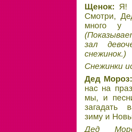
Щенок:
Я!
Смотри, Де
много у 
(Показывае
зал дево
снежинок.)
Снежинки и
Дед Мороз
нас на пра
мы, и песн
загадать 
зиму и Новы
Дед Моро