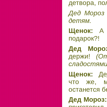
детвора, по
Дед Мороз 
детям.
Щенок:
А
подарок?!
Дед Мор
держи!
(О
сладостями
Щенок:
Де
что же, 
останется б
Дед Мороз