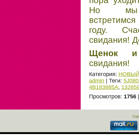
пора уходи
Но мы 
встретимся
году. Сч
свидания! Д
Щенок и
свидания!
Категория
:
НОВЫЙ
admin
|
Теги
:
5J08
4B183885A
,
13265
Просмотров
:
1756
Cop