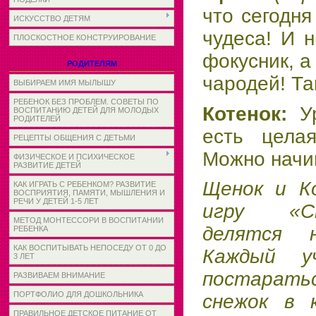
что сегодн
ИСКУССТВО ДЕТЯМ
чудеса! И н
ПЛОСКОСТНОЕ КОНСТРУИРОВАНИЕ
фокусник, 
РОДИТЕЛЯМ
чародей! Та
ВЫБИРАЕМ ИМЯ МЫЛЫШУ
РЕБЕНОК БЕЗ ПРОБЛЕМ. СОВЕТЫ ПО
Котенок:
У
ВОСПИТАНИЮ ДЕТЕЙ ДЛЯ МОЛОДЫХ
РОДИТЕЛЕЙ
есть целая
РЕЦЕПТЫ ОБЩЕНИЯ С ДЕТЬМИ
Можно начин
ФИЗИЧЕСКОЕ И ПСИХИЧЕСКОЕ
РАЗВИТИЕ ДЕТЕЙ
Щенок и К
КАК ИГРАТЬ С РЕБЕНКОМ? РАЗВИТИЕ
ВОСПРИЯТИЯ, ПАМЯТИ, МЫШЛЕНИЯ И
РЕЧИ У ДЕТЕЙ 1-5 ЛЕТ
игру «С
МЕТОД МОНТЕССОРИ В ВОСПИТАНИИ
делятся 
РЕБЕНКА
КАК ВОСПИТЫВАТЬ НЕПОСЕДУ ОТ 0 ДО
Каждый у
3 ЛЕТ
постарат
РАЗВИВАЕМ ВНИМАНИЕ
ПОРТФОЛИО ДЛЯ ДОШКОЛЬНИКА
снежок в к
ПРАВИЛЬНОЕ ДЕТСКОЕ ПИТАНИЕ ОТ