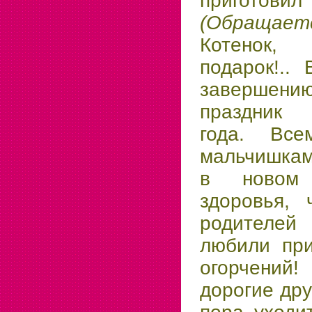
пригото
(Обращает
Котенок,
подарок!..
завершен
праздник 
года. Вс
мальчишкам
в новом 
здоровья, 
родителей 
любили при
огорчений!
дорогие дру