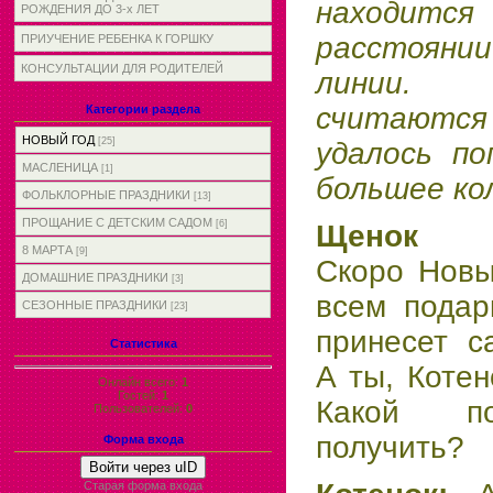
находитс
РОЖДЕНИЯ ДО 3-х ЛЕТ
расстояни
ПРИУЧЕНИЕ РЕБЕНКА К ГОРШКУ
КОНСУЛЬТАЦИИ ДЛЯ РОДИТЕЛЕЙ
линии. 
считаются 
Категории раздела
НОВЫЙ ГОД
[25]
удалось по
МАСЛЕНИЦА
[1]
большее ко
ФОЛЬКЛОРНЫЕ ПРАЗДНИКИ
[13]
ПРОЩАНИЕ С ДЕТСКИМ САДОМ
[6]
Щено
8 МАРТА
[9]
Скоро Новы
ДОМАШНИЕ ПРАЗДНИКИ
[3]
всем подар
СЕЗОННЫЕ ПРАЗДНИКИ
[23]
принесет с
Статистика
А ты, Котен
Онлайн всего:
1
Гостей:
1
Какой по
Пользователей:
0
получить?
Форма входа
Войти через uID
Старая форма входа