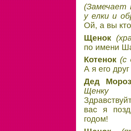
(Замечает 
у елки и о
Ой, а вы кт
Щенок
(хр
по имени Ш
Котенок
(с
А я его дру
Дед Мор
Щенку 
Здравствуй
вас я поз
годом!