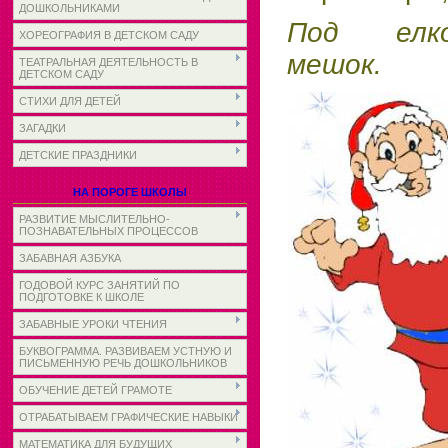
ДОШКОЛЬНИКАМИ
Под елко
ХОРЕОГРАФИЯ В ДЕТСКОМ САДУ
мешок.
ТЕАТРАЛЬНАЯ ДЕЯТЕЛЬНОСТЬ В
ДЕТСКОМ САДУ
СТИХИ ДЛЯ ДЕТЕЙ
ЗАГАДКИ
ДЕТСКИЕ ПРАЗДНИКИ
НА ПОРОГЕ ШКОЛЫ
РАЗВИТИЕ МЫСЛИТЕЛЬНО-
ПОЗНАВАТЕЛЬНЫХ ПРОЦЕССОВ
ЗАБАВНАЯ АЗБУКА
ГОДОВОЙ КУРС ЗАНЯТИЙ ПО
ПОДГОТОВКЕ К ШКОЛЕ
ЗАБАВНЫЕ УРОКИ ЧТЕНИЯ
БУКВОГРАММА. РАЗВИВАЕМ УСТНУЮ И
ПИСЬМЕННУЮ РЕЧЬ ДОШКОЛЬНИКОВ
ОБУЧЕНИЕ ДЕТЕЙ ГРАМОТЕ
ОТРАБАТЫВАЕМ ГРАФИЧЕСКИЕ НАВЫКИ
МАТЕМАТИКА ДЛЯ БУДУЩИХ