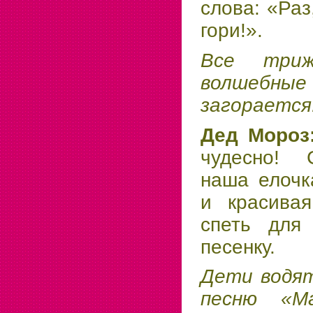
слова: «Раз,
гори!».
Все триж
волшебные 
загорается
Дед Мороз
чудесно! 
наша елочк
и красива
спеть для
песенку.
Дети водят
песню «Ма