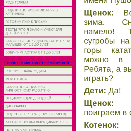
имени Пушо
РОДИТЕЛЯМИ
Щенок:
В
ЗАДАНИЯ ПО РАЗВИТИЮ РЕЧИ В
КАРТИНКАХ
зима. Сн
ГОТОВИМ РУКУ К ПИСЬМУ
намело! 
ТЕСТЫ "ЧТО Я ЗНАЮ И УМЕЮ" ДЛЯ
ДЕТЕЙ 2-3 ЛЕТ
сугробы на
СКАЗОЧНЫЕ ИГРЫ ДЛЯ РАЗВИТИЯ РЕЧИ
МАЛЫШЕЙ ОТ 1,5 ДО 3 ЛЕТ
горы ката
БЭБИ-ГИМНАСТИКА ОТ 1 ДО 3 ЛЕТ
можно в с
ПОЗНАЕМ МИР ВМЕСТЕ С МИШУТКОЙ
Ребята, а в
РОССИЯ - НАША РОДИНА
играть?
МОЯ СТРАНА
СКАЗКИ ПО СОЦИАЛЬНО-
Дети:
Да!
ЛИЧНОСТНОМУ РАЗВИТИЮ
ЭНЦИКЛОПЕДИИ ДЛЯ ДЕТЕЙ
Щенок:
ДИНОЗАВРЫ
поиграем в 
ЧУДЕСНЫЕ ПРЕВРАЩЕНИЯ В ПРИРОДЕ
КАК НАШИ ПРЕДКИ ВЫРАЩИВАЛИ ХЛЕБ
Котенок:
ПОГОДА В КАРТИНКАХ