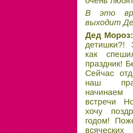
очень любят
В это вр
выходит Де
Дед Мороз
детишки?! 
как спеш
праздник! Б
Сейчас отд
наш праз
начинаем
встречи Но
хочу позд
годом! Пож
всяческ