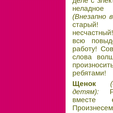
деле с элек
неладное
(Внезапно 
старый!
несчастный
всю повыд
работу! Со
слова вол
произнос
ребятами!
Щенок
детям):
вместе е
Произнес