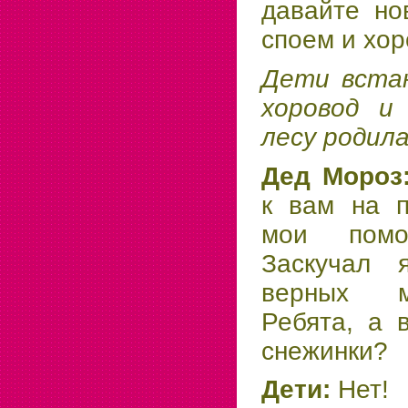
давайте но
споем и хор
Дети встаю
хоровод и
лесу родила
Дед Мороз
к вам на п
мои помо
Заскучал 
верных м
Ребята, а 
снежинки?
Дети:
Нет!