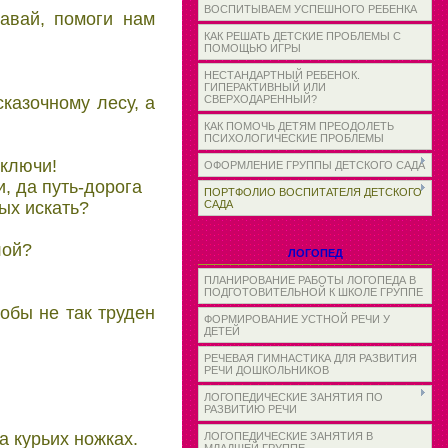
ВОСПИТЫВАЕМ УСПЕШНОГО РЕБЕНКА
авай, помоги нам
КАК РЕШАТЬ ДЕТСКИЕ ПРОБЛЕМЫ С
ПОМОЩЬЮ ИГРЫ
НЕСТАНДАРТНЫЙ РЕБЕНОК.
ГИПЕРАКТИВНЫЙ ИЛИ
казочному лесу, а
СВЕРХОДАРЕННЫЙ?
КАК ПОМОЧЬ ДЕТЯМ ПРЕОДОЛЕТЬ
ПСИХОЛОГИЧЕСКИЕ ПРОБЛЕМЫ
 ключи!
ОФОРМЛЕНИЕ ГРУППЫ ДЕТСКОГО САДА
, да путь-дорога
ПОРТФОЛИО ВОСПИТАТЕЛЯ ДЕТСКОГО
ых искать?
САДА
лой?
ЛОГОПЕД
ПЛАНИРОВАНИЕ РАБОТЫ ЛОГОПЕДА В
ПОДГОТОВИТЕЛЬНОЙ К ШКОЛЕ ГРУППЕ
обы не так труден
ФОРМИРОВАНИЕ УСТНОЙ РЕЧИ У
ДЕТЕЙ
РЕЧЕВАЯ ГИМНАСТИКА ДЛЯ РАЗВИТИЯ
РЕЧИ ДОШКОЛЬНИКОВ
ЛОГОПЕДИЧЕСКИЕ ЗАНЯТИЯ ПО
РАЗВИТИЮ РЕЧИ
а куpьих ножках.
ЛОГОПЕДИЧЕСКИЕ ЗАНЯТИЯ В