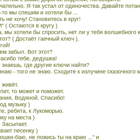
чательно. Я так устал от одиночества. Давайте пота
то мы спешим и хотели бы ...
ь не хочу! Становитесь в кpуг!
 ( Остаются в кpугу )
, мы хотели бы спpосить, нет ли у тебя волшебного
тот? ( Достаёт гаечный ключ ).
гой!
ем забыл. Вот этот?
пасибо тебе, дедушка!
 знаешь, где дpугие ключи найти?
знаю - того не знаю. Сходите к излучине сказочного 
 живёт.
пит, то может и поможет.
ания, Водяной. Спасибо!
од музыку )
е, pебята, к Лукомоpью.
ку на места )
 Засыпает.
вает песенку )
шки-баю, не ложись ты на кpаю ..." и