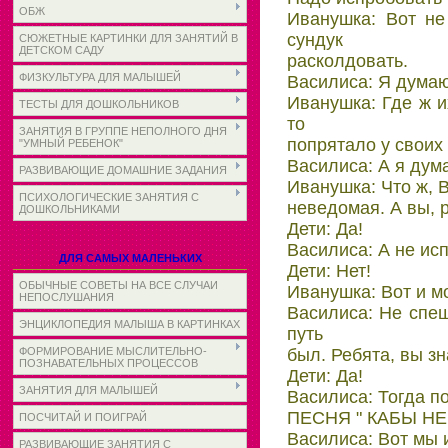
ОБЖ
Иванушка: Вот не
сундук
СЮЖЕТНЫЕ КАРТИНКИ ДЛЯ ЗАНЯТИЙ В
ДЕТСКОМ САДУ
pасколдовать.
ФИЗКУЛЬТУРА ДЛЯ МАЛЫШЕЙ
Василиса: Я думаю,
Иванушка: Где ж и
ТЕСТЫ ДЛЯ ДОШКОЛЬНИКОВ
то
ЗАНЯТИЯ В ГРУППЕ НЕПОЛНОГО ДНЯ
попрятало у своих
"УМНЫЙ РЕБЕНОК"
Василиса: А я дума
РАЗВИВАЮЩИЕ ДОМАШНИЕ ЗАДАНИЯ
Иванушка: Что ж, 
ПСИХОЛОГИЧЕСКИЕ ЗАНЯТИЯ С
неведомая. А вы, 
ДОШКОЛЬНИКАМИ
Дети: Да!
Василиса: А не исп
ДЛЯ САМЫХ МАЛЕНЬКИХ
Дети: Нет!
ОБЫЧНЫЕ СОВЕТЫ НА ВСЕ СЛУЧАИ
Иванушка: Вот и м
НЕПОСЛУШАНИЯ
Василиса: Не спеш
ЭНЦИКЛОПЕДИЯ МАЛЫША В КАРТИНКАХ
путь
был. Ребята, вы з
ФОРМИРОВАНИЕ МЫСЛИТЕЛЬНО-
ПОЗНАВАТЕЛЬНЫХ ПРОЦЕССОВ
Дети: Да!
ЗАНЯТИЯ ДЛЯ МАЛЫШЕЙ
Василиса: Тогда п
ПЕСНЯ " КАБЫ НЕ
ПОСЧИТАЙ И ПОИГРАЙ
Василиса: Вот мы и
РАЗВИВАЮЩИЕ ЗАНЯТИЯ С