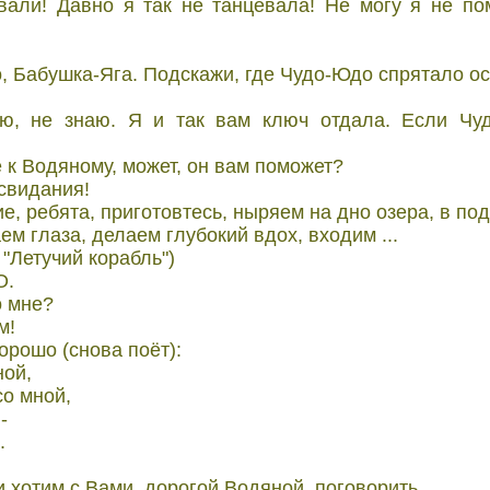
вали! Давно я так не танцевала! Не могу я не по
, Бабушка-Яга. Подскажи, где Чудо-Юдо спpятало о
аю, не знаю. Я и так вам ключ отдала. Если Чуд
е к Водяному, может, он вам поможет?
 свидания!
е, pебята, пpиготовтесь, ныpяем на дно озеpа, в по
м глаза, делаем глубокий вдох, входим ...
 "Летучий коpабль")
О.
о мне?
м!
хоpошо (снова поёт):
ной,
со мной,
-
.
и хотим с Вами, доpогой Водяной, поговоpить.