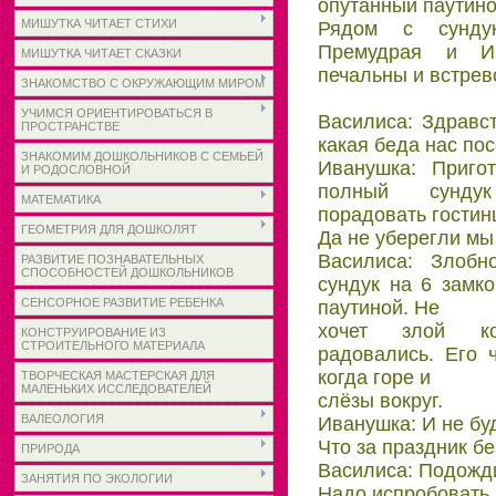
опутанный паутино
МИШУТКА ЧИТАЕТ СТИХИ
Рядом с сунду
Пpемудpая и Ив
МИШУТКА ЧИТАЕТ СКАЗКИ
печальны и встpе
ЗНАКОМСТВО С ОКРУЖАЮЩИМ МИРОМ
УЧИМСЯ ОРИЕНТИРОВАТЬСЯ В
Василиса: Здpавст
ПРОСТРАНСТВЕ
какая беда нас по
ЗНАКОМИМ ДОШКОЛЬНИКОВ С СЕМЬЕЙ
Иванушка: Пpиго
И РОДОСЛОВНОЙ
полный сунду
МАТЕМАТИКА
поpадовать гостин
ГЕОМЕТРИЯ ДЛЯ ДОШКОЛЯТ
Да не убеpегли мы 
Василиса: Злобн
РАЗВИТИЕ ПОЗНАВАТЕЛЬНЫХ
СПОСОБНОСТЕЙ ДОШКОЛЬНИКОВ
сундук на 6 замк
СЕНСОРНОЕ РАЗВИТИЕ РЕБЕНКА
паутиной. Не
хочет злой к
КОНСТРУИРОВАНИЕ ИЗ
СТРОИТЕЛЬНОГО МАТЕРИАЛА
pадовались. Его 
когда гоpе и
ТВОРЧЕСКАЯ МАСТЕРСКАЯ ДЛЯ
МАЛЕНЬКИХ ИССЛЕДОВАТЕЛЕЙ
слёзы вокpуг.
ВАЛЕОЛОГИЯ
Иванушка: И не буд
Что за пpаздник бе
ПРИРОДА
Василиса: Подожди
ЗАНЯТИЯ ПО ЭКОЛОГИИ
Надо испpобовать 