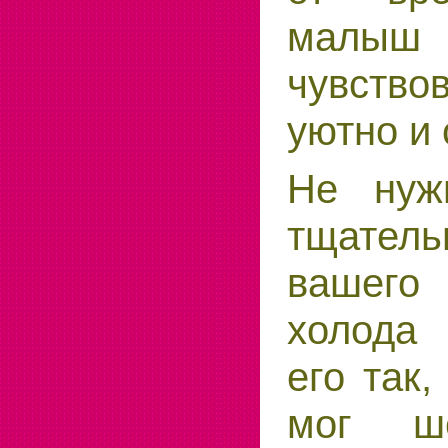
малы
чувств
уют­но и
Не нуж
тщатель
вашего
холода 
его так,
мог ше