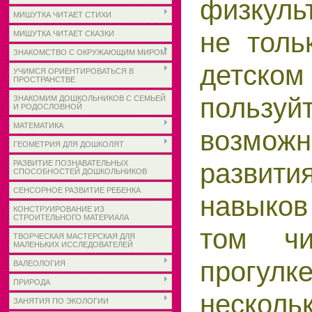
физкуль
МИШУТКА ЧИТАЕТ СТИХИ
не толь
МИШУТКА ЧИТАЕТ СКАЗКИ
ЗНАКОМСТВО С ОКРУЖАЮЩИМ МИРОМ
детско
УЧИМСЯ ОРИЕНТИРОВАТЬСЯ В
ПРОСТРАНСТВЕ
пользу
ЗНАКОМИМ ДОШКОЛЬНИКОВ С СЕМЬЕЙ
И РОДОСЛОВНОЙ
МАТЕМАТИКА
возмож
ГЕОМЕТРИЯ ДЛЯ ДОШКОЛЯТ
развити
РАЗВИТИЕ ПОЗНАВАТЕЛЬНЫХ
СПОСОБНОСТЕЙ ДОШКОЛЬНИКОВ
СЕНСОРНОЕ РАЗВИТИЕ РЕБЕНКА
навыко
КОНСТРУИРОВАНИЕ ИЗ
СТРОИТЕЛЬНОГО МАТЕРИАЛА
том ч
ТВОРЧЕСКАЯ МАСТЕРСКАЯ ДЛЯ
МАЛЕНЬКИХ ИССЛЕДОВАТЕЛЕЙ
прогулк
ВАЛЕОЛОГИЯ
ПРИРОДА
не­скол
ЗАНЯТИЯ ПО ЭКОЛОГИИ