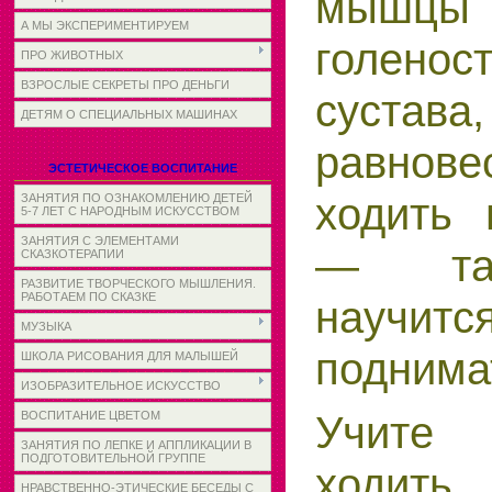
мышцы
А МЫ ЭКСПЕРИМЕНТИРУЕМ
голенос
ПРО ЖИВОТНЫХ
ВЗРОСЛЫЕ СЕКРЕТЫ ПРО ДЕНЬГИ
сустава
ДЕТЯМ О СПЕЦИАЛЬНЫХ МАШИНАХ
рав­нове
ЭСТЕТИЧЕСКОЕ ВОСПИТАНИЕ
ходить 
ЗАНЯТИЯ ПО ОЗНАКОМЛЕНИЮ ДЕТЕЙ
5-7 ЛЕТ С НАРОДНЫМ ИСКУССТВОМ
ЗАНЯТИЯ С ЭЛЕМЕНТАМИ
— та
СКАЗКОТЕРАПИИ
РАЗВИТИЕ ТВОРЧЕСКОГО МЫШЛЕНИЯ.
РАБОТАЕМ ПО СКАЗКЕ
научит
МУЗЫКА
поднимат
ШКОЛА РИСОВАНИЯ ДЛЯ МАЛЫШЕЙ
ИЗОБРАЗИТЕЛЬНОЕ ИСКУССТВО
Учит
ВОСПИТАНИЕ ЦВЕТОМ
ЗАНЯТИЯ ПО ЛЕПКЕ И АППЛИКАЦИИ В
ПОДГОТОВИТЕЛЬНОЙ ГРУППЕ
ход
НРАВСТВЕННО-ЭТИЧЕСКИЕ БЕСЕДЫ С