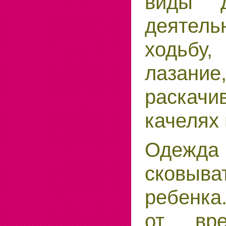
виды д
де­ятель
ходьбу, 
лазание
раскач
качелях и
Одежда
сковыва
ребенка.
от вре