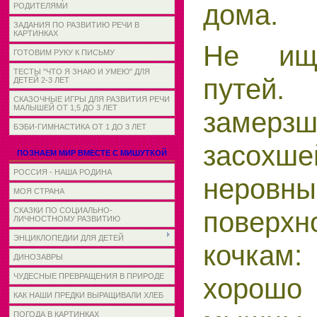
дома.
РОДИТЕЛЯМИ
ЗАДАНИЯ ПО РАЗВИТИЮ РЕЧИ В
КАРТИНКАХ
Не ищи
ГОТОВИМ РУКУ К ПИСЬМУ
ТЕСТЫ "ЧТО Я ЗНАЮ И УМЕЮ" ДЛЯ
путей.
ДЕТЕЙ 2-3 ЛЕТ
СКАЗОЧНЫЕ ИГРЫ ДЛЯ РАЗВИТИЯ РЕЧИ
МАЛЫШЕЙ ОТ 1,5 ДО 3 ЛЕТ
замер
БЭБИ-ГИМНАСТИКА ОТ 1 ДО 3 ЛЕТ
засохш
ПОЗНАЕМ МИР ВМЕСТЕ С МИШУТКОЙ
РОССИЯ - НАША РОДИНА
неровн
МОЯ СТРАНА
поверхн
СКАЗКИ ПО СОЦИАЛЬНО-
ЛИЧНОСТНОМУ РАЗВИТИЮ
ЭНЦИКЛОПЕДИИ ДЛЯ ДЕТЕЙ
кочкам
ДИНОЗАВРЫ
ЧУДЕСНЫЕ ПРЕВРАЩЕНИЯ В ПРИРОДЕ
хорошо
КАК НАШИ ПРЕДКИ ВЫРАЩИВАЛИ ХЛЕБ
ПОГОДА В КАРТИНКАХ