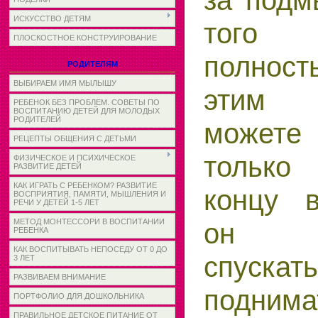
за подм
ИСКУССТВО ДЕТЯМ
того
ПЛОСКОСТНОЕ КОНСТРУИРОВАНИЕ
полност
РОДИТЕЛЯМ
ВЫБИРАЕМ ИМЯ МЫЛЫШУ
этим 
РЕБЕНОК БЕЗ ПРОБЛЕМ. СОВЕТЫ ПО
ВОСПИТАНИЮ ДЕТЕЙ ДЛЯ МОЛОДЫХ
РОДИТЕЛЕЙ
можете 
РЕЦЕПТЫ ОБЩЕНИЯ С ДЕТЬМИ
только
ФИЗИЧЕСКОЕ И ПСИХИЧЕСКОЕ
РАЗВИТИЕ ДЕТЕЙ
КАК ИГРАТЬ С РЕБЕНКОМ? РАЗВИТИЕ
концу в
ВОСПРИЯТИЯ, ПАМЯТИ, МЫШЛЕНИЯ И
РЕЧИ У ДЕТЕЙ 1-5 ЛЕТ
МЕТОД МОНТЕССОРИ В ВОСПИТАНИИ
он 
РЕБЕНКА
КАК ВОСПИТЫВАТЬ НЕПОСЕДУ ОТ 0 ДО
спус
3 ЛЕТ
РАЗВИВАЕМ ВНИМАНИЕ
подни
ПОРТФОЛИО ДЛЯ ДОШКОЛЬНИКА
ПРАВИЛЬНОЕ ДЕТСКОЕ ПИТАНИЕ ОТ