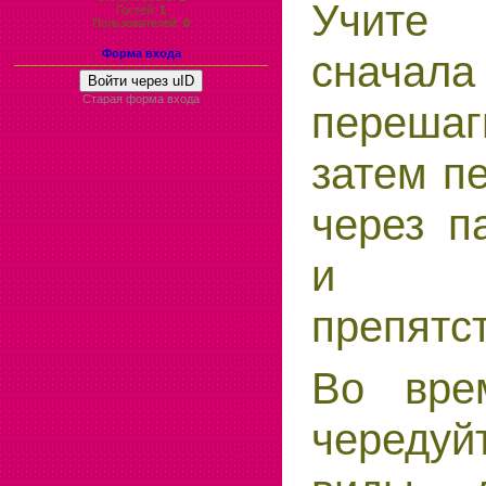
Учит
Гостей:
1
Пользователей:
0
сначала
Форма входа
Войти через uID
Старая форма входа
переша
затем пе
через п
и д
препятс
Во вре
череду