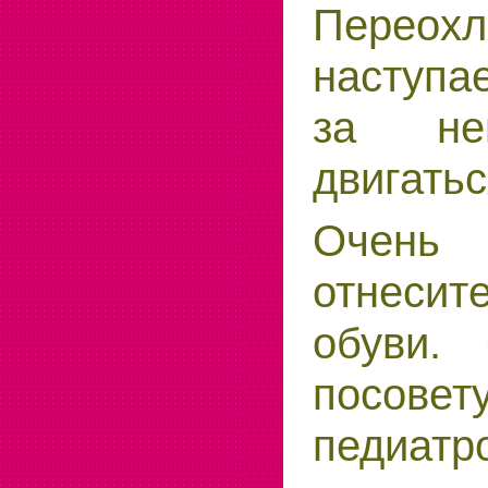
Переохл
наступае
за нев
двигатьс
Очень
отнесите
обуви. 
посове
педиа