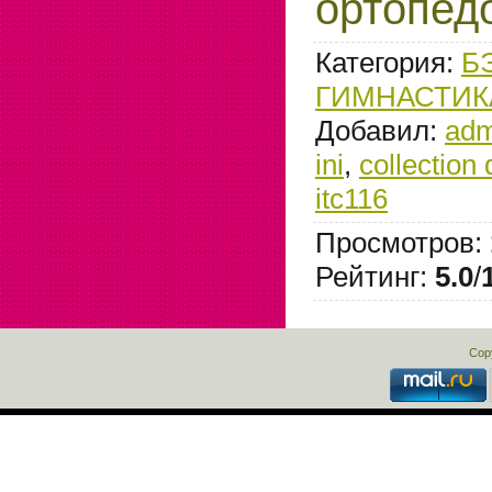
ортопед
Категория
:
Б
ГИМНАСТИКА
Добавил
:
adm
ini
,
collection 
itc116
Просмотров
:
Рейтинг
:
5.0
/
Cop