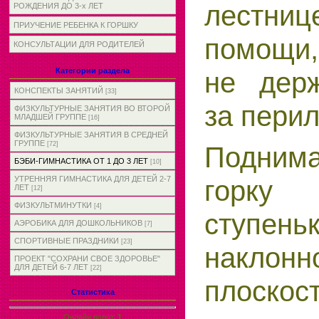
лестниц
РОЖДЕНИЯ ДО 3-х ЛЕТ
ПРИУЧЕНИЕ РЕБЕНКА К ГОРШКУ
помощи,
КОНСУЛЬТАЦИИ ДЛЯ РОДИТЕЛЕЙ
Категории раздела
не дер
КОНСПЕКТЫ ЗАНЯТИЙ
[33]
за перил
ФИЗКУЛЬТУРНЫЕ ЗАНЯТИЯ ВО ВТОРОЙ
МЛАДШЕЙ ГРУППЕ
[16]
ФИЗКУЛЬТУРНЫЕ ЗАНЯТИЯ В СРЕДНЕЙ
ГРУППЕ
[72]
Подним
БЭБИ-ГИМНАСТИКА ОТ 1 ДО 3 ЛЕТ
[10]
горк
УТРЕННЯЯ ГИМНАСТИКА ДЛЯ ДЕТЕЙ 2-7
ЛЕТ
[12]
ФИЗКУЛЬТМИНУТКИ
[4]
ступеньк
АЭРОБИКА ДЛЯ ДОШКОЛЬНИКОВ
[7]
СПОРТИВНЫЕ ПРАЗДНИКИ
[23]
наклон­н
ПРОЕКТ "СОХРАНИ СВОЕ ЗДОРОВЬЕ"
ДЛЯ ДЕТЕЙ 6-7 ЛЕТ
[22]
плоскост
Статистика
Онлайн всего:
1