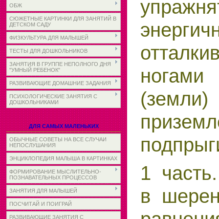
упра
ОБЖ
СЮЖЕТНЫЕ КАРТИНКИ ДЛЯ ЗАНЯТИЙ В
энергич
ДЕТСКОМ САДУ
ФИЗКУЛЬТУРА ДЛЯ МАЛЫШЕЙ
отталки
ТЕСТЫ ДЛЯ ДОШКОЛЬНИКОВ
ЗАНЯТИЯ В ГРУППЕ НЕПОЛНОГО ДНЯ
ногам
"УМНЫЙ РЕБЕНОК"
РАЗВИВАЮЩИЕ ДОМАШНИЕ ЗАДАНИЯ
(земли
ПСИХОЛОГИЧЕСКИЕ ЗАНЯТИЯ С
ДОШКОЛЬНИКАМИ
призем
ДЛЯ САМЫХ МАЛЕНЬКИХ
подпрыг
ОБЫЧНЫЕ СОВЕТЫ НА ВСЕ СЛУЧАИ
НЕПОСЛУШАНИЯ
ЭНЦИКЛОПЕДИЯ МАЛЫША В КАРТИНКАХ
1 часть
ФОРМИРОВАНИЕ МЫСЛИТЕЛЬНО-
ПОЗНАВАТЕЛЬНЫХ ПРОЦЕССОВ
в шерен
ЗАНЯТИЯ ДЛЯ МАЛЫШЕЙ
ПОСЧИТАЙ И ПОИГРАЙ
равнен
РАЗВИВАЮЩИЕ ЗАНЯТИЯ С