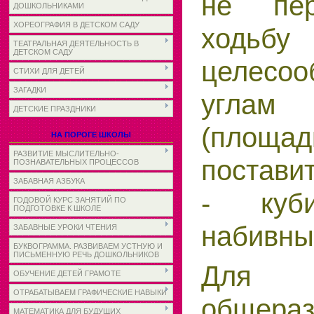
не пер
ДОШКОЛЬНИКАМИ
ХОРЕОГРАФИЯ В ДЕТСКОМ САДУ
ходьбу
ТЕАТРАЛЬНАЯ ДЕЯТЕЛЬНОСТЬ В
ДЕТСКОМ САДУ
целесо
СТИХИ ДЛЯ ДЕТЕЙ
ЗАГАДКИ
угла
ДЕТСКИЕ ПРАЗДНИКИ
(площад
НА ПОРОГЕ ШКОЛЫ
РАЗВИТИЕ МЫСЛИТЕЛЬНО-
постави
ПОЗНАВАТЕЛЬНЫХ ПРОЦЕССОВ
ЗАБАВНАЯ АЗБУКА
- куби
ГОДОВОЙ КУРС ЗАНЯТИЙ ПО
ПОДГОТОВКЕ К ШКОЛЕ
набивны
ЗАБАВНЫЕ УРОКИ ЧТЕНИЯ
БУКВОГРАММА. РАЗВИВАЕМ УСТНУЮ И
ПИСЬМЕННУЮ РЕЧЬ ДОШКОЛЬНИКОВ
Для в
ОБУЧЕНИЕ ДЕТЕЙ ГРАМОТЕ
ОТРАБАТЫВАЕМ ГРАФИЧЕСКИЕ НАВЫКИ
общера
МАТЕМАТИКА ДЛЯ БУДУЩИХ