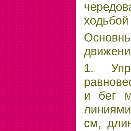
черед
ходьбой 
Основ
движени
1. Упр
равнове
и бег 
линиями
см, дли