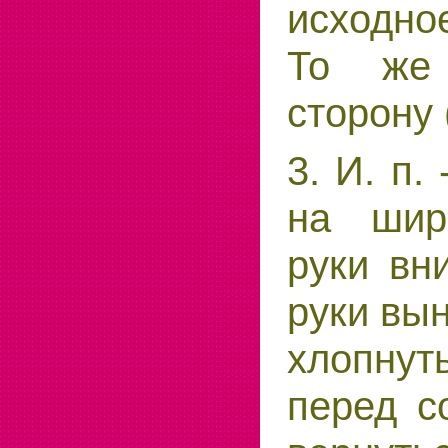
исходно
То же
сторону 
3. И. п.
на шир
руки вни
руки вын
хлопну
перед со