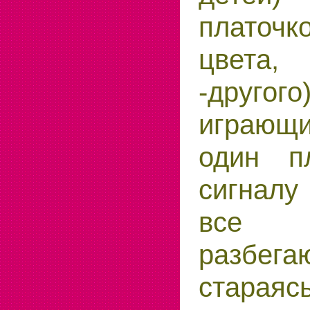
платоч
цвета,
-друго
играющ
один п
сигналу
все
разбега
старая