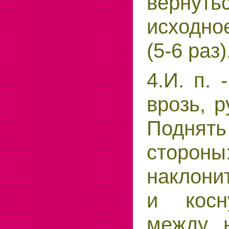
верн
исходно
(5-6 раз)
4.И. п. 
врозь, р
Подня
стороны
наклони
и косн
между н