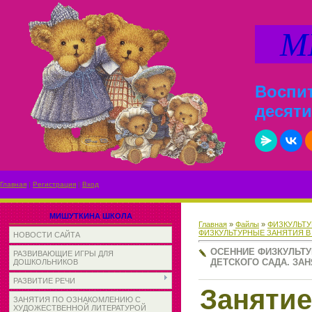
МИ
Воспит
десяти
Главная
|
Регистрация
|
Вход
МИШУТКИНА ШКОЛА
Главная
»
Файлы
»
ФИЗКУЛЬТУ
ФИЗКУЛЬТУРНЫЕ ЗАНЯТИЯ В
НОВОСТИ САЙТА
ОСЕННИЕ ФИЗКУЛЬТУ
РАЗВИВАЮЩИЕ ИГРЫ ДЛЯ
ДЕТСКОГО САДА. ЗАНЯ
ДОШКОЛЬНИКОВ
РАЗВИТИЕ РЕЧИ
Занятие
ЗАНЯТИЯ ПО ОЗНАКОМЛЕНИЮ С
ХУДОЖЕСТВЕННОЙ ЛИТЕРАТУРОЙ