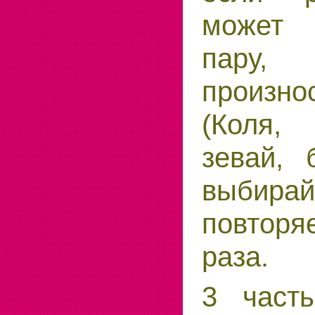
может 
пару,
произн
(Коля,
зевай, 
выбир
повтор
раза.
3 част