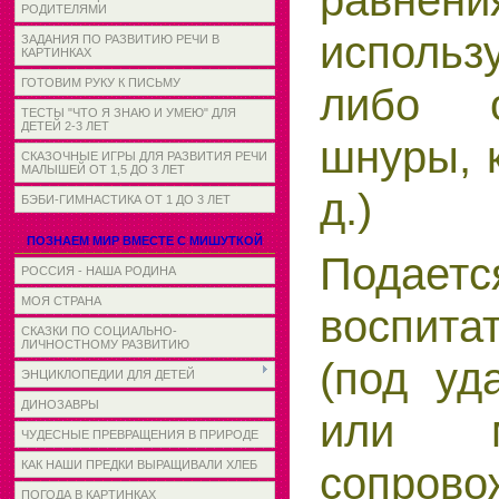
РОДИТЕЛЯМИ
использ
ЗАДАНИЯ ПО РАЗВИТИЮ РЕЧИ В
КАРТИНКАХ
ГОТОВИМ РУКУ К ПИСЬМУ
либо о
ТЕСТЫ "ЧТО Я ЗНАЮ И УМЕЮ" ДЛЯ
ДЕТЕЙ 2-3 ЛЕТ
шнуры, к
СКАЗОЧНЫЕ ИГРЫ ДЛЯ РАЗВИТИЯ РЕЧИ
МАЛЫШЕЙ ОТ 1,5 ДО 3 ЛЕТ
д.)
БЭБИ-ГИМНАСТИКА ОТ 1 ДО 3 ЛЕТ
ПОЗНАЕМ МИР ВМЕСТЕ С МИШУТКОЙ
Подает
РОССИЯ - НАША РОДИНА
МОЯ СТРАНА
воспитат
СКАЗКИ ПО СОЦИАЛЬНО-
ЛИЧНОСТНОМУ РАЗВИТИЮ
(под уд
ЭНЦИКЛОПЕДИИ ДЛЯ ДЕТЕЙ
ДИНОЗАВРЫ
или му
ЧУДЕСНЫЕ ПРЕВРАЩЕНИЯ В ПРИРОДЕ
сопрово
КАК НАШИ ПРЕДКИ ВЫРАЩИВАЛИ ХЛЕБ
ПОГОДА В КАРТИНКАХ