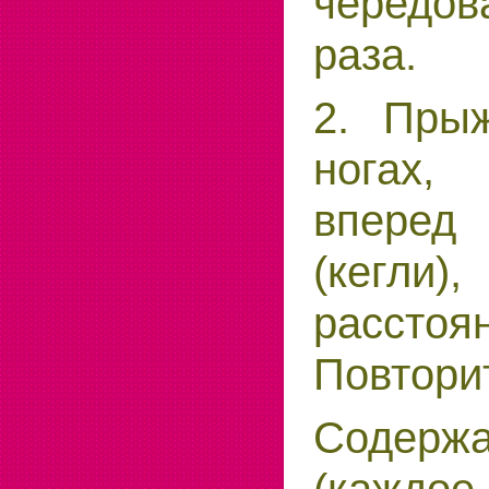
чередо
раза.
2. Пры
ногах, 
вперед
(кег
рассто
Повторит
Содержа
(кажд