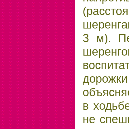
(расст
шеренга
3 м). П
шеренго
воспита
дорожки
объясня
в ходьб
не спеши