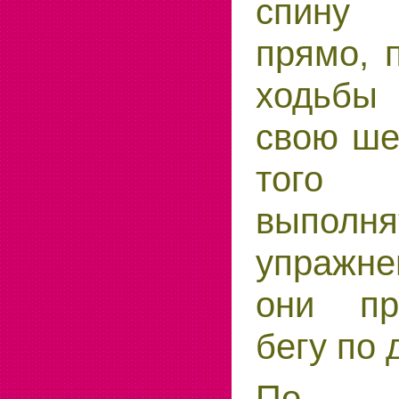
спину
прямо, 
ходьбы
свою ше
того 
выполня
упражне
они пр
бегу по 
По о