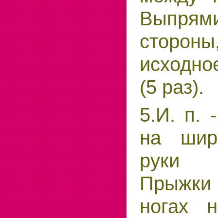
Выпрями
стороны,
исходно
(5 раз).
5.И. п. 
на шир
руки 
Прыжк
ногах 