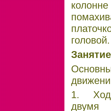
колонне
помахив
плато
головой.
Занятие
Основ
движени
1. Ход
двумя