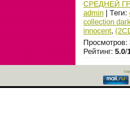
СРЕДНЕЙ Г
admin
|
Теги
:
collection dar
innocent
,
(2C
Просмотров
:
Рейтинг
:
5.0
/
Cop