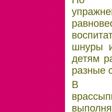
упра
равнове
воспита
шнуры и
детям р
разные 
В по
врассы
выполн