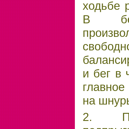
ходьбе р
В бе
произво
свободн
баланси
и бег в 
главное 
на шнур
2. П