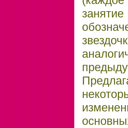
занятие
обознач
звездо
аналоги
предыду
Предла
некотор
изме
основны