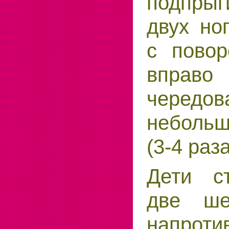
подпры
двух но
с повор
вправо
черед
неболь
(3-4 раза
Дети с
две ше
напрот