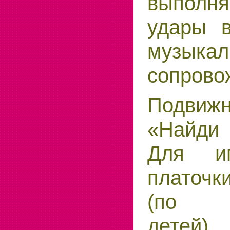
выполн
удары 
музыкал
сопрово
Подви
«Найди 
Для и
платочки
(по к
детей)