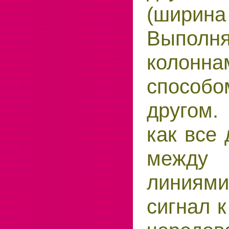
(ширин
Выполн
колонна
способ
другом.
как все 
межд
линиям
сигнал к