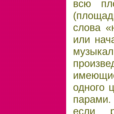
всю пл
(площ
слова «
или нач
музыкал
произве
имеющи
одного ц
парами
если р