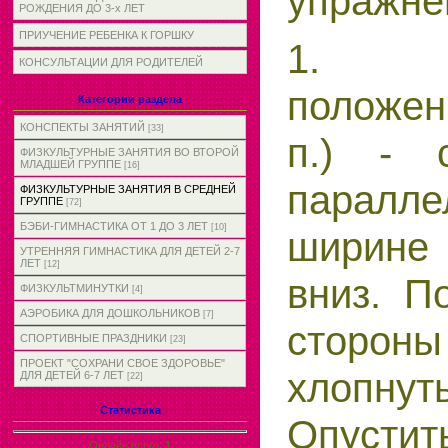
упражне
РОЖДЕНИЯ ДО 3-х ЛЕТ
ПРИУЧЕНИЕ РЕБЕНКА К ГОРШКУ
1. И
КОНСУЛЬТАЦИИ ДЛЯ РОДИТЕЛЕЙ
положен
Категории раздела
КОНСПЕКТЫ ЗАНЯТИЙ
[33]
п.) - 
ФИЗКУЛЬТУРНЫЕ ЗАНЯТИЯ ВО ВТОРОЙ
МЛАДШЕЙ ГРУППЕ
[16]
парал
ФИЗКУЛЬТУРНЫЕ ЗАНЯТИЯ В СРЕДНЕЙ
ГРУППЕ
[72]
БЭБИ-ГИМНАСТИКА ОТ 1 ДО 3 ЛЕТ
[10]
ширине 
УТРЕННЯЯ ГИМНАСТИКА ДЛЯ ДЕТЕЙ 2-7
ЛЕТ
[12]
вниз. П
ФИЗКУЛЬТМИНУТКИ
[4]
АЭРОБИКА ДЛЯ ДОШКОЛЬНИКОВ
[7]
стороны
СПОРТИВНЫЕ ПРАЗДНИКИ
[23]
ПРОЕКТ "СОХРАНИ СВОЕ ЗДОРОВЬЕ"
хлопнут
ДЛЯ ДЕТЕЙ 6-7 ЛЕТ
[22]
Статистика
Опустит
Онлайн всего:
1