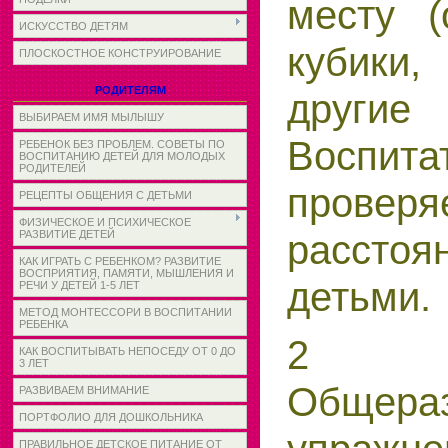
месту (
ИСКУССТВО ДЕТЯМ
кубики
ПЛОСКОСТНОЕ КОНСТРУИРОВАНИЕ
РОДИТЕЛЯМ
другие
ВЫБИРАЕМ ИМЯ МЫЛЫШУ
Воспита
РЕБЕНОК БЕЗ ПРОБЛЕМ. СОВЕТЫ ПО
ВОСПИТАНИЮ ДЕТЕЙ ДЛЯ МОЛОДЫХ
РОДИТЕЛЕЙ
проверя
РЕЦЕПТЫ ОБЩЕНИЯ С ДЕТЬМИ
ФИЗИЧЕСКОЕ И ПСИХИЧЕСКОЕ
рассто
РАЗВИТИЕ ДЕТЕЙ
КАК ИГРАТЬ С РЕБЕНКОМ? РАЗВИТИЕ
ВОСПРИЯТИЯ, ПАМЯТИ, МЫШЛЕНИЯ И
детьми.
РЕЧИ У ДЕТЕЙ 1-5 ЛЕТ
МЕТОД МОНТЕССОРИ В ВОСПИТАНИИ
РЕБЕНКА
2 ч
КАК ВОСПИТЫВАТЬ НЕПОСЕДУ ОТ 0 ДО
3 ЛЕТ
Общера
РАЗВИВАЕМ ВНИМАНИЕ
ПОРТФОЛИО ДЛЯ ДОШКОЛЬНИКА
ПРАВИЛЬНОЕ ДЕТСКОЕ ПИТАНИЕ ОТ