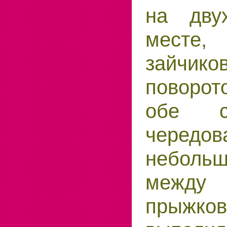
на дву
месте,
зайч
поворот
обе с
черед
неболь
межд
прыжко