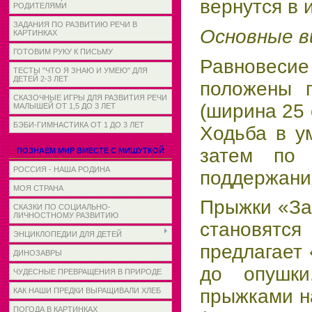
вернутся в 
РОДИТЕЛЯМИ
ЗАДАНИЯ ПО РАЗВИТИЮ РЕЧИ В
Основные в
КАРТИНКАХ
ГОТОВИМ РУКУ К ПИСЬМУ
Равновеси
ТЕСТЫ "ЧТО Я ЗНАЮ И УМЕЮ" ДЛЯ
ДЕТЕЙ 2-3 ЛЕТ
положены п
СКАЗОЧНЫЕ ИГРЫ ДЛЯ РАЗВИТИЯ РЕЧИ
(ширина 25 
МАЛЫШЕЙ ОТ 1,5 ДО 3 ЛЕТ
БЭБИ-ГИМНАСТИКА ОТ 1 ДО 3 ЛЕТ
Ходьба в у
затем по 
ПОЗНАЕМ МИР ВМЕСТЕ С МИШУТКОЙ
РОССИЯ - НАША РОДИНА
поддержани
МОЯ СТРАНА
Прыжки «Зай
СКАЗКИ ПО СОЦИАЛЬНО-
ЛИЧНОСТНОМУ РАЗВИТИЮ
становятс
ЭНЦИКЛОПЕДИИ ДЛЯ ДЕТЕЙ
предлагает 
ДИНОЗАВРЫ
до опушки
ЧУДЕСНЫЕ ПРЕВРАЩЕНИЯ В ПРИРОДЕ
прыжками на
КАК НАШИ ПРЕДКИ ВЫРАЩИВАЛИ ХЛЕБ
ПОГОДА В КАРТИНКАХ