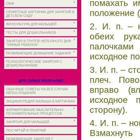
помахать и
ОБЖ
положение (
СЮЖЕТНЫЕ КАРТИНКИ ДЛЯ ЗАНЯТИЙ В
ДЕТСКОМ САДУ
2. И. п. –
ФИЗКУЛЬТУРА ДЛЯ МАЛЫШЕЙ
ТЕСТЫ ДЛЯ ДОШКОЛЬНИКОВ
обеих рук
ЗАНЯТИЯ В ГРУППЕ НЕПОЛНОГО ДНЯ
палочками
"УМНЫЙ РЕБЕНОК"
РАЗВИВАЮЩИЕ ДОМАШНИЕ ЗАДАНИЯ
исходное по
ПСИХОЛОГИЧЕСКИЕ ЗАНЯТИЯ С
ДОШКОЛЬНИКАМИ
3. И. п. – с
плеч. Пово
ДЛЯ САМЫХ МАЛЕНЬКИХ
вправо (в
ОБЫЧНЫЕ СОВЕТЫ НА ВСЕ СЛУЧАИ
НЕПОСЛУШАНИЯ
исходное 
ЭНЦИКЛОПЕДИЯ МАЛЫША В КАРТИНКАХ
сторону).
ФОРМИРОВАНИЕ МЫСЛИТЕЛЬНО-
ПОЗНАВАТЕЛЬНЫХ ПРОЦЕССОВ
4. И. п. – н
ЗАНЯТИЯ ДЛЯ МАЛЫШЕЙ
Взмахнуть 
ПОСЧИТАЙ И ПОИГРАЙ
РАЗВИВАЮЩИЕ ЗАНЯТИЯ С