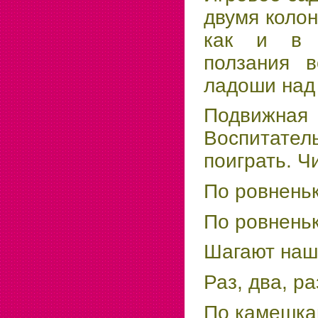
двумя колон
как и в 
ползания в
ладоши над 
Подвижная
Воспитатель
поиграть. Ч
По ровнень
По ровнень
Шагают наш
Раз, два, ра
По камешка