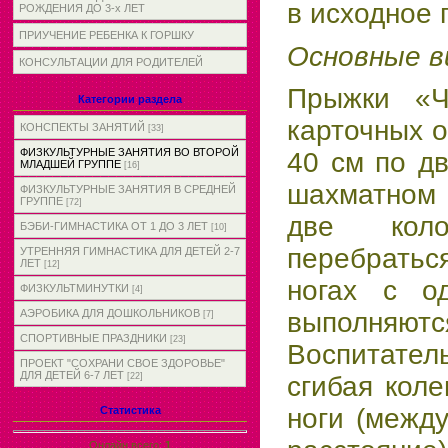
в исходное 
РОЖДЕНИЯ ДО 3-х ЛЕТ
ПРИУЧЕНИЕ РЕБЕНКА К ГОРШКУ
Основные в
КОНСУЛЬТАЦИИ ДЛЯ РОДИТЕЛЕЙ
Прыжки «Ч
Категории раздела
карточных 
КОНСПЕКТЫ ЗАНЯТИЙ
[33]
ФИЗКУЛЬТУРНЫЕ ЗАНЯТИЯ ВО ВТОРОЙ
40 см по д
МЛАДШЕЙ ГРУППЕ
[16]
шахматном 
ФИЗКУЛЬТУРНЫЕ ЗАНЯТИЯ В СРЕДНЕЙ
ГРУППЕ
[72]
две коло
БЭБИ-ГИМНАСТИКА ОТ 1 ДО 3 ЛЕТ
[10]
перебратьс
УТРЕННЯЯ ГИМНАСТИКА ДЛЯ ДЕТЕЙ 2-7
ЛЕТ
[12]
ногах с о
ФИЗКУЛЬТМИНУТКИ
[4]
АЭРОБИКА ДЛЯ ДОШКОЛЬНИКОВ
выполняют
[7]
СПОРТИВНЫЕ ПРАЗДНИКИ
[23]
Воспитател
ПРОЕКТ "СОХРАНИ СВОЕ ЗДОРОВЬЕ"
ДЛЯ ДЕТЕЙ 6-7 ЛЕТ
[22]
сгибая коле
ноги (межд
Статистика
Онлайн всего:
1