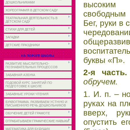
высоким 
ДОШКОЛЬНИКАМИ
ХОРЕОГРАФИЯ В ДЕТСКОМ САДУ
свободным 
ТЕАТРАЛЬНАЯ ДЕЯТЕЛЬНОСТЬ В
Бег, руки в
ДЕТСКОМ САДУ
СТИХИ ДЛЯ ДЕТЕЙ
чередо
ЗАГАДКИ
общеразви
ДЕТСКИЕ ПРАЗДНИКИ
воспитатель
НА ПОРОГЕ ШКОЛЫ
буквы «П».
РАЗВИТИЕ МЫСЛИТЕЛЬНО-
ПОЗНАВАТЕЛЬНЫХ ПРОЦЕССОВ
2-я часть
ЗАБАВНАЯ АЗБУКА
обручем.
ГОДОВОЙ КУРС ЗАНЯТИЙ ПО
ПОДГОТОВКЕ К ШКОЛЕ
1. И. п. – 
ЗАБАВНЫЕ УРОКИ ЧТЕНИЯ
руках на пл
БУКВОГРАММА. РАЗВИВАЕМ УСТНУЮ И
ПИСЬМЕННУЮ РЕЧЬ ДОШКОЛЬНИКОВ
вверх, ру
ОБУЧЕНИЕ ДЕТЕЙ ГРАМОТЕ
опустить е
ОТРАБАТЫВАЕМ ГРАФИЧЕСКИЕ НАВЫКИ
МАТЕМАТИКА ДЛЯ БУДУЩИХ