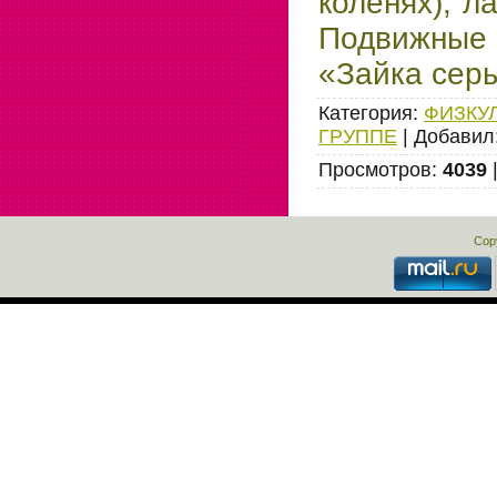
коленях), л
Подвижные 
«Зайка сер
Категория
:
ФИЗКУ
ГРУППЕ
|
Добавил
Просмотров
:
4039
Cop