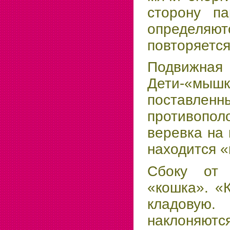
сторону п
определяю
повторяется
Подвижна
Дети-«мышки
поставлен
противопо
веревка на 
находится «
Сбоку от 
«кошка». «
кладовую
наклоняются