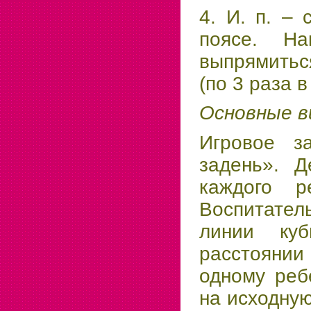
4. И. п. – 
поясе. На
выпрямитьс
(по 3 раза 
Основные в
Игровое з
задень». Д
каждого р
Воспитател
линии ку
расстоянии 
одному реб
на исходну