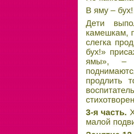
В яму – бух!
Дети выпо
камешкам, п
слегка прод
бух!» прис
ямы», – 
поднимаются
продлить т
воспитател
стихотворен
3-я часть.
Х
малой подви