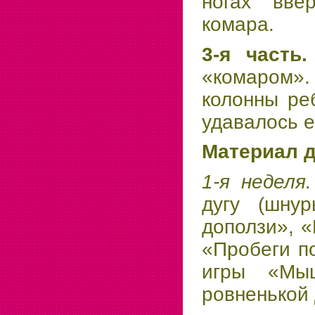
ногах ввер
комара.
3-я часть
«комаром». 
колонны ре
удавалось е
Материал д
1-я неделя
дугу (шну
доползи», «
«Пробеги п
игры «Мы
ровненькой