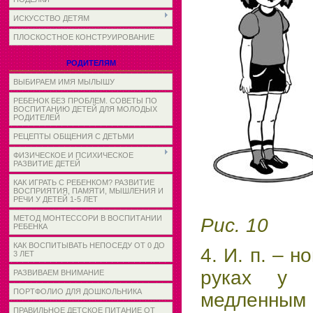
ИСКУССТВО ДЕТЯМ
ПЛОСКОСТНОЕ КОНСТРУИРОВАНИЕ
РОДИТЕЛЯМ
ВЫБИРАЕМ ИМЯ МЫЛЫШУ
РЕБЕНОК БЕЗ ПРОБЛЕМ. СОВЕТЫ ПО
ВОСПИТАНИЮ ДЕТЕЙ ДЛЯ МОЛОДЫХ
РОДИТЕЛЕЙ
РЕЦЕПТЫ ОБЩЕНИЯ С ДЕТЬМИ
ФИЗИЧЕСКОЕ И ПСИХИЧЕСКОЕ
РАЗВИТИЕ ДЕТЕЙ
КАК ИГРАТЬ С РЕБЕНКОМ? РАЗВИТИЕ
ВОСПРИЯТИЯ, ПАМЯТИ, МЫШЛЕНИЯ И
РЕЧИ У ДЕТЕЙ 1-5 ЛЕТ
МЕТОД МОНТЕССОРИ В ВОСПИТАНИИ
Рис. 10
РЕБЕНКА
КАК ВОСПИТЫВАТЬ НЕПОСЕДУ ОТ 0 ДО
4. И. п. – 
3 ЛЕТ
руках у г
РАЗВИВАЕМ ВНИМАНИЕ
ПОРТФОЛИО ДЛЯ ДОШКОЛЬНИКА
медленным 
ПРАВИЛЬНОЕ ДЕТСКОЕ ПИТАНИЕ ОТ