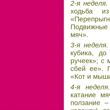
2-я неделя
ходьба и
«Перепрыгни
Подвижные 
мяч».
3-я неделя
кубика, до
ручеек»; с 
сбей ее». 
«Кот и мыши
4-я недел
катание мя
ползание –