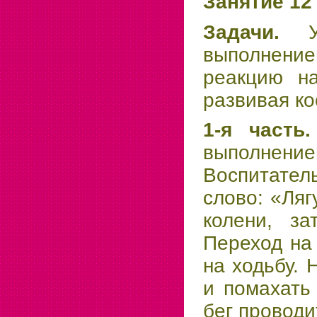
Занятие 12
Задачи.
выполнени
реакцию на
развивая ко
1-я часть
выполнением
Воспитате
слово: «Ляг
колени, за
Переход на 
на ходьбу. 
и помахать
бег проводи