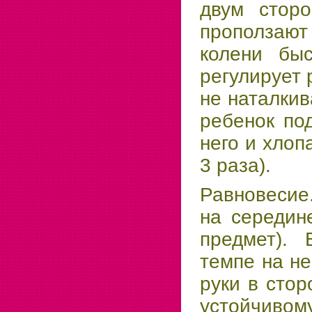
двум стор
проползаю
колени быс
регулирует 
не наталкив
ребенок по
него и хлоп
3 раза).
Равновесие
на середин
предмет).
темпе на не
руки в стор
устойчивом