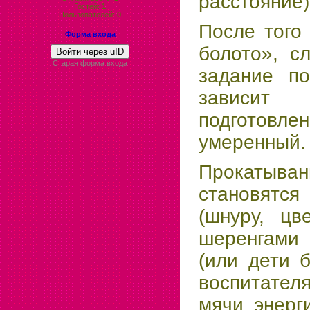
расстояние)
Гостей:
1
Пользователей:
0
После того
Форма входа
болото», с
Войти через uID
Старая форма входа
задание по
зависит
подготовл
умеренный.
Прокатыва
становятс
(шнуру, цв
шеренгами 
(или дети 
воспитател
мячи энерг