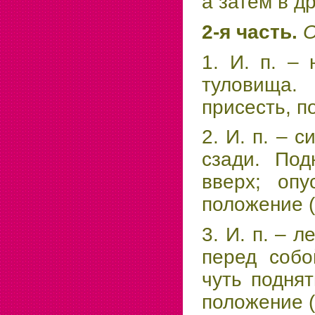
а затем в д
2-я часть.
О
1. И. п. –
туловища. 
присесть, п
2. И. п. – с
сзади. Под
вверх; опу
положение (
3. И. п. – 
перед собо
чуть подня
положение (