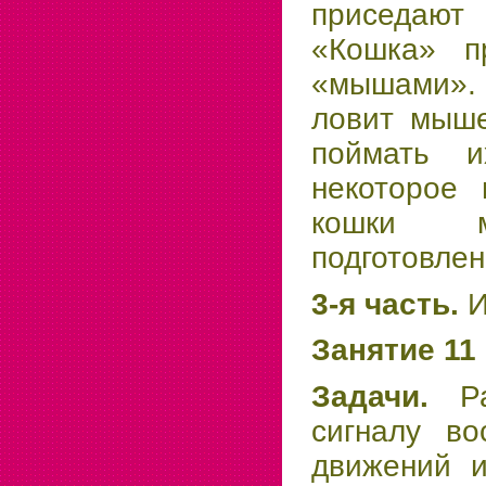
приседают
«Кошка» п
«мышами». 
ловит мыше
поймать и
некоторое
кошки м
подготовлен
3-я часть.
И
Занятие 11
Задачи.
Р
сигналу во
движений и