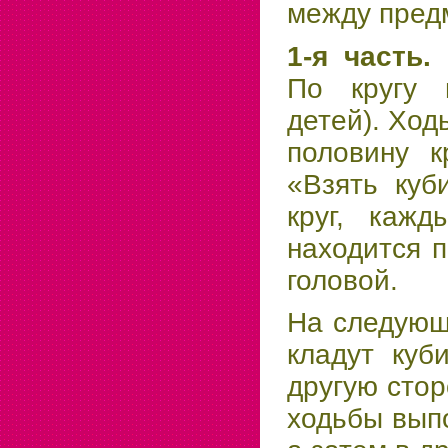
между предм
1-я часть.
По кругу 
детей). Ход
половину к
«Взять куб
круг, кажд
находится п
головой.
На следующу
кладут куб
другую стор
ходьбы выпо