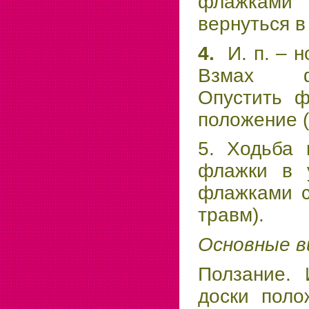
флажками 
вернуться в
4.
И. п. – н
Взмах фл
Опустить ф
положение (
5. Ходьба 
флажки в у
флажками с
травм).
Основные в
Ползание. 
доски поло