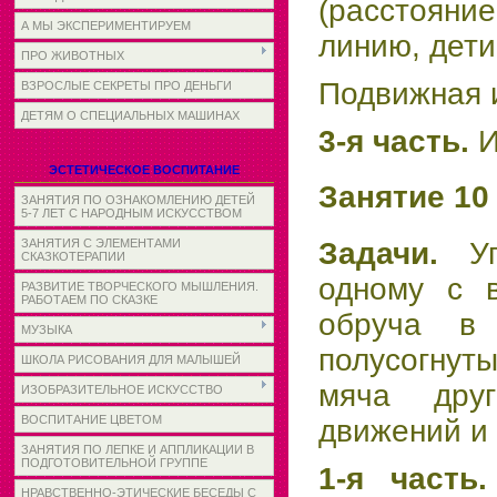
(расстоян
А МЫ ЭКСПЕРИМЕНТИРУЕМ
линию, дет
ПРО ЖИВОТНЫХ
Подвижная 
ВЗРОСЛЫЕ СЕКРЕТЫ ПРО ДЕНЬГИ
ДЕТЯМ О СПЕЦИАЛЬНЫХ МАШИНАХ
3-я часть.
И
ЭСТЕТИЧЕСКОЕ ВОСПИТАНИЕ
Занятие 10
ЗАНЯТИЯ ПО ОЗНАКОМЛЕНИЮ ДЕТЕЙ
5-7 ЛЕТ С НАРОДНЫМ ИСКУССТВОМ
Задачи.
У
ЗАНЯТИЯ С ЭЛЕМЕНТАМИ
СКАЗКОТЕРАПИИ
одному с 
РАЗВИТИЕ ТВОРЧЕСКОГО МЫШЛЕНИЯ.
РАБОТАЕМ ПО СКАЗКЕ
обруча в 
МУЗЫКА
полусогнут
ШКОЛА РИСОВАНИЯ ДЛЯ МАЛЫШЕЙ
мяча друг
ИЗОБРАЗИТЕЛЬНОЕ ИСКУССТВО
ВОСПИТАНИЕ ЦВЕТОМ
движений и 
ЗАНЯТИЯ ПО ЛЕПКЕ И АППЛИКАЦИИ В
ПОДГОТОВИТЕЛЬНОЙ ГРУППЕ
1-я часть
НРАВСТВЕННО-ЭТИЧЕСКИЕ БЕСЕДЫ С