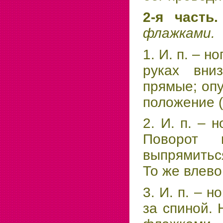
2-я часть
флажками.
1. И. п. – 
руках вни
прямые; опу
положение (
2. И. п. – 
Поворот 
выпрямитьс
То же влево
3. И. п. – 
за спиной. 