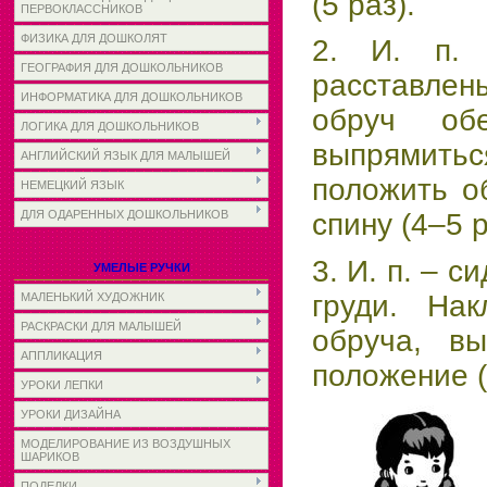
(5 раз).
ПЕРВОКЛАССНИКОВ
ФИЗИКА ДЛЯ ДОШКОЛЯТ
2. И. п. 
ГЕОГРАФИЯ ДЛЯ ДОШКОЛЬНИКОВ
расставлен
ИНФОРМАТИКА ДЛЯ ДОШКОЛЬНИКОВ
обруч об
ЛОГИКА ДЛЯ ДОШКОЛЬНИКОВ
выпрямиться
АНГЛИЙСКИЙ ЯЗЫК ДЛЯ МАЛЫШЕЙ
положить об
НЕМЕЦКИЙ ЯЗЫК
ДЛЯ ОДАРЕННЫХ ДОШКОЛЬНИКОВ
спину (4–5 р
3. И. п. – с
УМЕЛЫЕ РУЧКИ
груди. Нак
МАЛЕНЬКИЙ ХУДОЖНИК
РАСКРАСКИ ДЛЯ МАЛЫШЕЙ
обруча, вы
АППЛИКАЦИЯ
положение (
УРОКИ ЛЕПКИ
УРОКИ ДИЗАЙНА
МОДЕЛИРОВАНИЕ ИЗ ВОЗДУШНЫХ
ШАРИКОВ
ПОДЕЛКИ