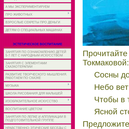
А МЫ ЭКСПЕРИМЕНТИРУЕМ
ПРО ЖИВОТНЫХ
ВЗРОСЛЫЕ СЕКРЕТЫ ПРО ДЕНЬГИ
ДЕТЯМ О СПЕЦИАЛЬНЫХ МАШИНАХ
ЭСТЕТИЧЕСКОЕ ВОСПИТАНИЕ
Прочитайт
ЗАНЯТИЯ ПО ОЗНАКОМЛЕНИЮ ДЕТЕЙ
5-7 ЛЕТ С НАРОДНЫМ ИСКУССТВОМ
Токмаковой:
ЗАНЯТИЯ С ЭЛЕМЕНТАМИ
СКАЗКОТЕРАПИИ
Сосны до
РАЗВИТИЕ ТВОРЧЕСКОГО МЫШЛЕНИЯ.
РАБОТАЕМ ПО СКАЗКЕ
Небо вет
МУЗЫКА
ШКОЛА РИСОВАНИЯ ДЛЯ МАЛЫШЕЙ
Чтобы в 
ИЗОБРАЗИТЕЛЬНОЕ ИСКУССТВО
ВОСПИТАНИЕ ЦВЕТОМ
Ясной ст
ЗАНЯТИЯ ПО ЛЕПКЕ И АППЛИКАЦИИ В
ПОДГОТОВИТЕЛЬНОЙ ГРУППЕ
Предложит
НРАВСТВЕННО-ЭТИЧЕСКИЕ БЕСЕДЫ С