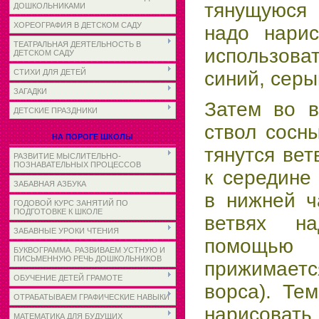
тянущуюся 
ДОШКОЛЬНИКАМИ
ХОРЕОГРАФИЯ В ДЕТСКОМ САДУ
надо нари
ТЕАТРАЛЬНАЯ ДЕЯТЕЛЬНОСТЬ В
использова
ДЕТСКОМ САДУ
синий, серы
СТИХИ ДЛЯ ДЕТЕЙ
ЗАГАДКИ
Затем во в
ДЕТСКИЕ ПРАЗДНИКИ
ствол сосн
НА ПОРОГЕ ШКОЛЫ
тянутся вет
РАЗВИТИЕ МЫСЛИТЕЛЬНО-
ПОЗНАВАТЕЛЬНЫХ ПРОЦЕССОВ
к середине
ЗАБАВНАЯ АЗБУКА
в нижней ч
ГОДОВОЙ КУРС ЗАНЯТИЙ ПО
ПОДГОТОВКЕ К ШКОЛЕ
ветвях н
ЗАБАВНЫЕ УРОКИ ЧТЕНИЯ
помощью 
БУКВОГРАММА. РАЗВИВАЕМ УСТНУЮ И
ПИСЬМЕННУЮ РЕЧЬ ДОШКОЛЬНИКОВ
прижимаетс
ОБУЧЕНИЕ ДЕТЕЙ ГРАМОТЕ
ворса). Те
ОТРАБАТЫВАЕМ ГРАФИЧЕСКИЕ НАВЫКИ
нарисов
МАТЕМАТИКА ДЛЯ БУДУЩИХ