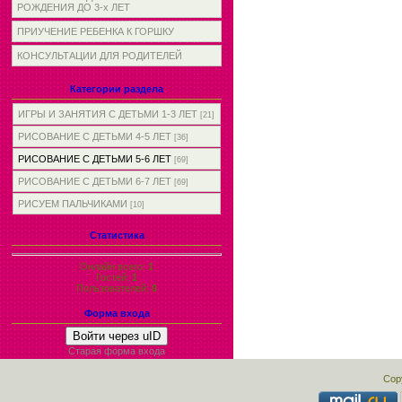
РОЖДЕНИЯ ДО 3-х ЛЕТ
ПРИУЧЕНИЕ РЕБЕНКА К ГОРШКУ
КОНСУЛЬТАЦИИ ДЛЯ РОДИТЕЛЕЙ
Категории раздела
ИГРЫ И ЗАНЯТИЯ С ДЕТЬМИ 1-3 ЛЕТ
[21]
РИСОВАНИЕ С ДЕТЬМИ 4-5 ЛЕТ
[36]
РИСОВАНИЕ С ДЕТЬМИ 5-6 ЛЕТ
[69]
РИСОВАНИЕ С ДЕТЬМИ 6-7 ЛЕТ
[69]
РИСУЕМ ПАЛЬЧИКАМИ
[10]
Статистика
Онлайн всего:
1
Гостей:
1
Пользователей:
0
Форма входа
Войти через uID
Старая форма входа
Cop