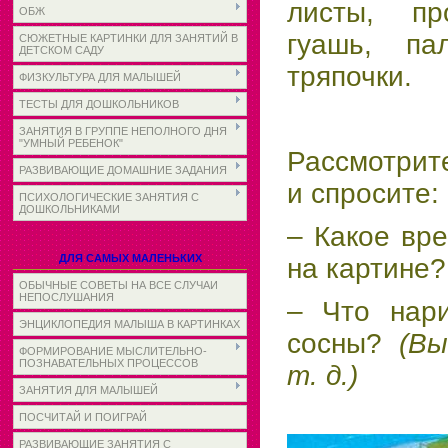
листы, пр
ОБЖ
гуашь, па
СЮЖЕТНЫЕ КАРТИНКИ ДЛЯ ЗАНЯТИЙ В
ДЕТСКОМ САДУ
тряпочки.
ФИЗКУЛЬТУРА ДЛЯ МАЛЫШЕЙ
ТЕСТЫ ДЛЯ ДОШКОЛЬНИКОВ
ЗАНЯТИЯ В ГРУППЕ НЕПОЛНОГО ДНЯ
"УМНЫЙ РЕБЕНОК"
Рассмотрит
РАЗВИВАЮЩИЕ ДОМАШНИЕ ЗАДАНИЯ
и спросите:
ПСИХОЛОГИЧЕСКИЕ ЗАНЯТИЯ С
ДОШКОЛЬНИКАМИ
– Какое вр
ДЛЯ САМЫХ МАЛЕНЬКИХ
на картине
ОБЫЧНЫЕ СОВЕТЫ НА ВСЕ СЛУЧАИ
НЕПОСЛУШАНИЯ
– Что нари
ЭНЦИКЛОПЕДИЯ МАЛЫША В КАРТИНКАХ
сосны?
(Вы
ФОРМИРОВАНИЕ МЫСЛИТЕЛЬНО-
ПОЗНАВАТЕЛЬНЫХ ПРОЦЕССОВ
т. д.)
ЗАНЯТИЯ ДЛЯ МАЛЫШЕЙ
ПОСЧИТАЙ И ПОИГРАЙ
РАЗВИВАЮЩИЕ ЗАНЯТИЯ С