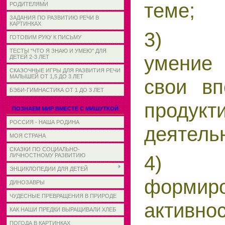
теме;
РОДИТЕЛЯМИ
ЗАДАНИЯ ПО РАЗВИТИЮ РЕЧИ В
КАРТИНКАХ
3) за
ГОТОВИМ РУКУ К ПИСЬМУ
ТЕСТЫ "ЧТО Я ЗНАЮ И УМЕЮ" ДЛЯ
умение
ДЕТЕЙ 2-3 ЛЕТ
СКАЗОЧНЫЕ ИГРЫ ДЛЯ РАЗВИТИЯ РЕЧИ
МАЛЫШЕЙ ОТ 1,5 ДО 3 ЛЕТ
свои вп
БЭБИ-ГИМНАСТИКА ОТ 1 ДО 3 ЛЕТ
продукт
ПОЗНАЕМ МИР ВМЕСТЕ С МИШУТКОЙ
РОССИЯ - НАША РОДИНА
деятель
МОЯ СТРАНА
СКАЗКИ ПО СОЦИАЛЬНО-
4) пр
ЛИЧНОСТНОМУ РАЗВИТИЮ
ЭНЦИКЛОПЕДИИ ДЛЯ ДЕТЕЙ
формиро
ДИНОЗАВРЫ
ЧУДЕСНЫЕ ПРЕВРАЩЕНИЯ В ПРИРОДЕ
активнос
КАК НАШИ ПРЕДКИ ВЫРАЩИВАЛИ ХЛЕБ
ПОГОДА В КАРТИНКАХ