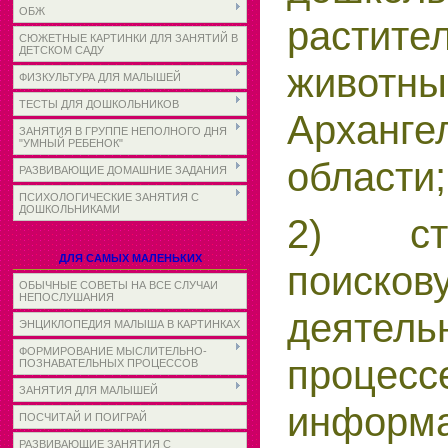
ОБЖ
расти
СЮЖЕТНЫЕ КАРТИНКИ ДЛЯ ЗАНЯТИЙ В
ДЕТСКОМ САДУ
живот
ФИЗКУЛЬТУРА ДЛЯ МАЛЫШЕЙ
ТЕСТЫ ДЛЯ ДОШКОЛЬНИКОВ
Арханге
ЗАНЯТИЯ В ГРУППЕ НЕПОЛНОГО ДНЯ
"УМНЫЙ РЕБЕНОК"
области;
РАЗВИВАЮЩИЕ ДОМАШНИЕ ЗАДАНИЯ
ПСИХОЛОГИЧЕСКИЕ ЗАНЯТИЯ С
ДОШКОЛЬНИКАМИ
2) сти
ДЛЯ САМЫХ МАЛЕНЬКИХ
поисков
ОБЫЧНЫЕ СОВЕТЫ НА ВСЕ СЛУЧАИ
НЕПОСЛУШАНИЯ
деяте
ЭНЦИКЛОПЕДИЯ МАЛЫША В КАРТИНКАХ
ФОРМИРОВАНИЕ МЫСЛИТЕЛЬНО-
проце
ПОЗНАВАТЕЛЬНЫХ ПРОЦЕССОВ
ЗАНЯТИЯ ДЛЯ МАЛЫШЕЙ
инфор
ПОСЧИТАЙ И ПОИГРАЙ
РАЗВИВАЮЩИЕ ЗАНЯТИЯ С