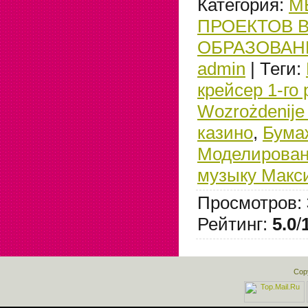
Категория
:
М
ПРОЕКТОВ 
ОБРАЗОВАН
admin
|
Теги
:
крейсер 1-го 
Wozrożdenije
казино
,
Бума
Моделирован
музыку Макс
Просмотров
:
Рейтинг
:
5.0
/
Cop