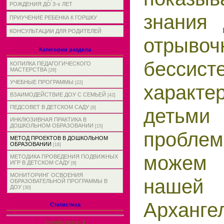
РОЖДЕНИЯ ДО 3-х ЛЕТ
знания 
ПРИУЧЕНИЕ РЕБЕНКА К ГОРШКУ
КОНСУЛЬТАЦИИ ДЛЯ РОДИТЕЛЕЙ
отры
Категории раздела
бессист
КОПИЛКА ПЕДАГОГИЧЕСКОГО
МАСТЕРСТВА
[26]
УЧЕБНЫЕ ПРОГРАММЫ
[22]
характ
ВЗАИМОДЕЙСТВИЕ ДОУ С СЕМЬЕЙ
[42]
ПЕДСОВЕТ В ДЕТСКОМ САДУ
детьми
[8]
ИНКЛЮЗИВНАЯ ПРАКТИКА В
ДОШКОЛЬНОМ ОБРАЗОВАНИИ
[15]
пробле
МЕТОД ПРОЕКТОВ В ДОШКОЛЬНОМ
ОБРАЗОВАНИИ
[18]
можем
МЕТОДИКА ПРОВЕДЕНИЯ ПОДВИЖНЫХ
ИГР В ДЕТСКОМ САДУ
[8]
МОНИТОРИНГ ОСВОЕНИЯ
нашей
ОБРАЗОВАТЕЛЬНОЙ ПРОГРАММЫ В
ДОУ
[30]
Арханге
Статистика
Онлайн всего:
1