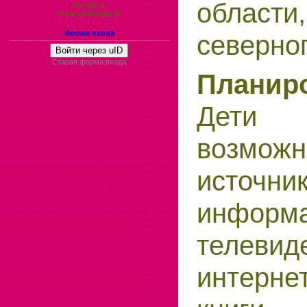
област
Гостей:
1
Пользователей:
0
Форма входа
северно
Войти через uID
Старая форма входа
План
Дети п
возмож
источни
информа
телевид
интерне