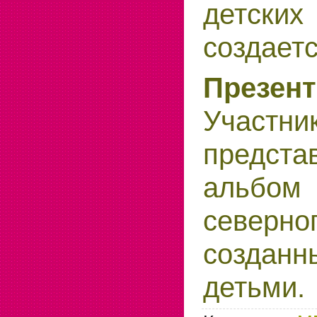
детски
создаетс
През
Участн
предста
альбом
северн
создан
детьми.