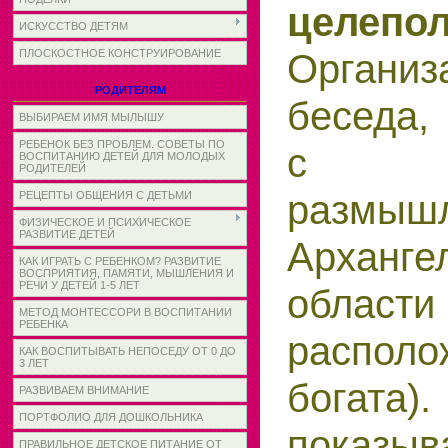
целепол
ИСКУССТВО ДЕТЯМ
Организ
ПЛОСКОСТНОЕ КОНСТРУИРОВАНИЕ
РОДИТЕЛЯМ
беседа,
ВЫБИРАЕМ ИМЯ МЫЛЫШУ
РЕБЕНОК БЕЗ ПРОБЛЕМ. СОВЕТЫ ПО
с д
ВОСПИТАНИЮ ДЕТЕЙ ДЛЯ МОЛОДЫХ
РОДИТЕЛЕЙ
размы
РЕЦЕПТЫ ОБЩЕНИЯ С ДЕТЬМИ
ФИЗИЧЕСКОЕ И ПСИХИЧЕСКОЕ
РАЗВИТИЕ ДЕТЕЙ
Арханге
КАК ИГРАТЬ С РЕБЕНКОМ? РАЗВИТИЕ
ВОСПРИЯТИЯ, ПАМЯТИ, МЫШЛЕНИЯ И
РЕЧИ У ДЕТЕЙ 1-5 ЛЕТ
облас
МЕТОД МОНТЕССОРИ В ВОСПИТАНИИ
РЕБЕНКА
распол
КАК ВОСПИТЫВАТЬ НЕПОСЕДУ ОТ 0 ДО
3 ЛЕТ
богата
РАЗВИВАЕМ ВНИМАНИЕ
ПОРТФОЛИО ДЛЯ ДОШКОЛЬНИКА
показы
ПРАВИЛЬНОЕ ДЕТСКОЕ ПИТАНИЕ ОТ