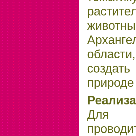
расти
живо
Арханге
област
создат
природе
Реализ
Для
провод