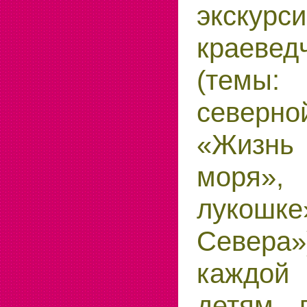
экск
краевед
(темы:
северн
«Жизн
моря»,
лукошк
Севера
каждой
детям п