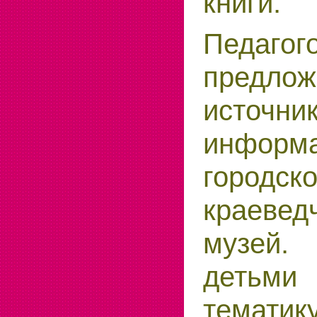
книги.
Педаг
предлож
источни
инфо
городск
краевед
музей.
детьми
тематику