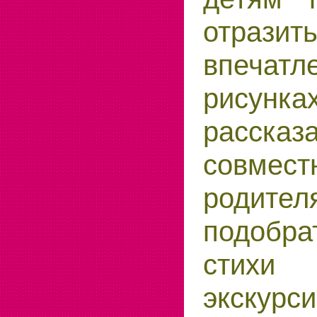
отраз
впеча
рису
рассказа
совм
родител
подобра
стихи
экскурси