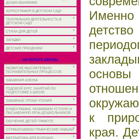
совреме
ДОШКОЛЬНИКАМИ
Именно
ХОРЕОГРАФИЯ В ДЕТСКОМ САДУ
ТЕАТРАЛЬНАЯ ДЕЯТЕЛЬНОСТЬ В
ДЕТСКОМ САДУ
детств
СТИХИ ДЛЯ ДЕТЕЙ
период
ЗАГАДКИ
ДЕТСКИЕ ПРАЗДНИКИ
заклады
НА ПОРОГЕ ШКОЛЫ
РАЗВИТИЕ МЫСЛИТЕЛЬНО-
основы 
ПОЗНАВАТЕЛЬНЫХ ПРОЦЕССОВ
ЗАБАВНАЯ АЗБУКА
отно
ГОДОВОЙ КУРС ЗАНЯТИЙ ПО
ПОДГОТОВКЕ К ШКОЛЕ
окружа
ЗАБАВНЫЕ УРОКИ ЧТЕНИЯ
БУКВОГРАММА. РАЗВИВАЕМ УСТНУЮ И
к прир
ПИСЬМЕННУЮ РЕЧЬ ДОШКОЛЬНИКОВ
ОБУЧЕНИЕ ДЕТЕЙ ГРАМОТЕ
края. Де
ОТРАБАТЫВАЕМ ГРАФИЧЕСКИЕ НАВЫКИ
МАТЕМАТИКА ДЛЯ БУДУЩИХ