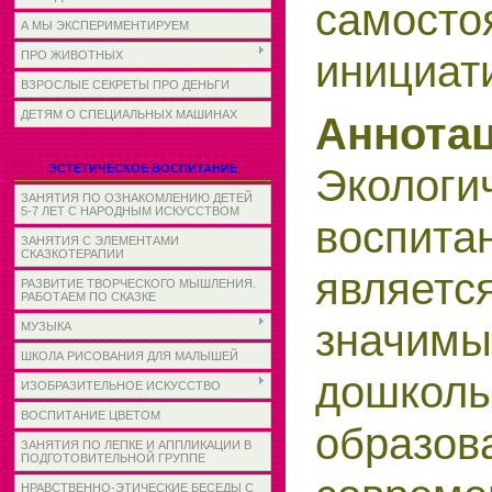
самосто
А МЫ ЭКСПЕРИМЕНТИРУЕМ
инициат
ПРО ЖИВОТНЫХ
ВЗРОСЛЫЕ СЕКРЕТЫ ПРО ДЕНЬГИ
ДЕТЯМ О СПЕЦИАЛЬНЫХ МАШИНАХ
Аннота
Экологи
ЭСТЕТИЧЕСКОЕ ВОСПИТАНИЕ
ЗАНЯТИЯ ПО ОЗНАКОМЛЕНИЮ ДЕТЕЙ
5-7 ЛЕТ С НАРОДНЫМ ИСКУССТВОМ
воспит
ЗАНЯТИЯ С ЭЛЕМЕНТАМИ
СКАЗКОТЕРАПИИ
являет
РАЗВИТИЕ ТВОРЧЕСКОГО МЫШЛЕНИЯ.
РАБОТАЕМ ПО СКАЗКЕ
значим
МУЗЫКА
ШКОЛА РИСОВАНИЯ ДЛЯ МАЛЫШЕЙ
дошколь
ИЗОБРАЗИТЕЛЬНОЕ ИСКУССТВО
ВОСПИТАНИЕ ЦВЕТОМ
образ
ЗАНЯТИЯ ПО ЛЕПКЕ И АППЛИКАЦИИ В
ПОДГОТОВИТЕЛЬНОЙ ГРУППЕ
НРАВСТВЕННО-ЭТИЧЕСКИЕ БЕСЕДЫ С