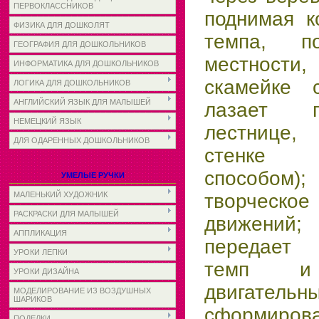
ПЕРВОКЛАССНИКОВ
под­
нимая к
ФИЗИКА ДЛЯ ДОШКОЛЯТ
темпа, п
ГЕОГРАФИЯ ДЛЯ ДОШКОЛЬНИКОВ
местности,
ИНФОРМАТИКА ДЛЯ ДОШКОЛЬНИКОВ
скамейке 
ЛОГИКА ДЛЯ ДОШКОЛЬНИКОВ
АНГЛИЙСКИЙ ЯЗЫК ДЛЯ МАЛЫШЕЙ
лазает п
НЕМЕЦКИЙ ЯЗЫК
лестнице,
ДЛЯ ОДАРЕННЫХ ДОШКОЛЬНИКОВ
стенке 
способо
УМЕЛЫЕ РУЧКИ
МАЛЕНЬКИЙ ХУДОЖНИК
творческ
РАСКРАСКИ ДЛЯ МАЛЫШЕЙ
движений
АППЛИКАЦИЯ
передает 
УРОКИ ЛЕПКИ
темп и 
УРОКИ ДИЗАЙНА
двигател
МОДЕЛИРОВАНИЕ ИЗ ВОЗДУШНЫХ
ШАРИКОВ
сформирова
ПОДЕЛКИ