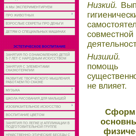
Низкий.
Вып
А МЫ ЭКСПЕРИМЕНТИРУЕМ
гигиениче
ПРО ЖИВОТНЫХ
самостоятел
ВЗРОСЛЫЕ СЕКРЕТЫ ПРО ДЕНЬГИ
со­
вместно
ДЕТЯМ О СПЕЦИАЛЬНЫХ МАШИНАХ
деятельност
ЭСТЕТИЧЕСКОЕ ВОСПИТАНИЕ
Низший
ЗАНЯТИЯ ПО ОЗНАКОМЛЕНИЮ ДЕТЕЙ
5-7 ЛЕТ С НАРОДНЫМ ИСКУССТВОМ
помощь
ЗАНЯТИЯ С ЭЛЕМЕНТАМИ
СКАЗКОТЕРАПИИ
существенн
РАЗВИТИЕ ТВОРЧЕСКОГО МЫШЛЕНИЯ.
РАБОТАЕМ ПО СКАЗКЕ
не влияет.
МУЗЫКА
ШКОЛА РИСОВАНИЯ ДЛЯ МАЛЫШЕЙ
ИЗОБРАЗИТЕЛЬНОЕ ИСКУССТВО
Сформ
ВОСПИТАНИЕ ЦВЕТОМ
основны
ЗАНЯТИЯ ПО ЛЕПКЕ И АППЛИКАЦИИ В
ПОДГОТОВИТЕЛЬНОЙ ГРУППЕ
физиче
НРАВСТВЕННО-ЭТИЧЕСКИЕ БЕСЕДЫ С