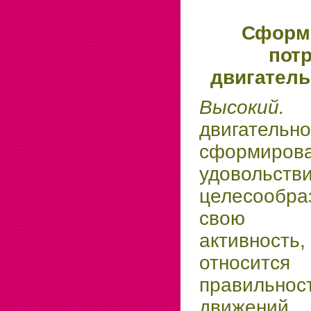
Сформ
пот
двигатель
Высокий
двигатель
сформиров
удовольств
целесообр
свою д
активнос
относитс
правильно
движени