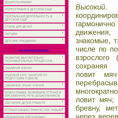
ДОШКОЛЬНИКАМИ
Высо
ХОРЕОГРАФИЯ В ДЕТСКОМ САДУ
координир
ТЕАТРАЛЬНАЯ ДЕЯТЕЛЬНОСТЬ В
ДЕТСКОМ САДУ
гармонич
СТИХИ ДЛЯ ДЕТЕЙ
движения
ЗАГАДКИ
знакомые, т
ДЕТСКИЕ ПРАЗДНИКИ
числе по по
НА ПОРОГЕ ШКОЛЫ
взрослого 
РАЗВИТИЕ МЫСЛИТЕЛЬНО-
ПОЗНАВАТЕЛЬНЫХ ПРОЦЕССОВ
сохра­
няя 
ЗАБАВНАЯ АЗБУКА
ловит мяч
ГОДОВОЙ КУРС ЗАНЯТИЙ ПО
ПОДГОТОВКЕ К ШКОЛЕ
перебра
ЗАБАВНЫЕ УРОКИ ЧТЕНИЯ
многократн
БУКВОГРАММА. РАЗВИВАЕМ УСТНУЮ И
ПИСЬМЕННУЮ РЕЧЬ ДОШКОЛЬНИКОВ
ловит мяч; 
ОБУЧЕНИЕ ДЕТЕЙ ГРАМОТЕ
бревну, ме
ОТРАБАТЫВАЕМ ГРАФИЧЕСКИЕ НАВЫКИ
через верев
МАТЕМАТИКА ДЛЯ БУДУЩИХ