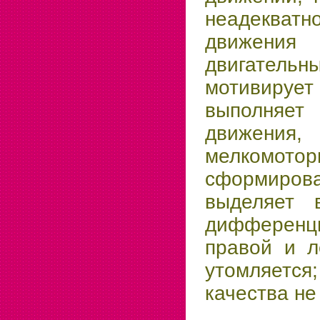
неадекватн
движения 
двигатель
мотивирует
выполняе
движен
мелкомотор
сформиро
выделяет 
дифференц
правой и л
утомляет
качества н