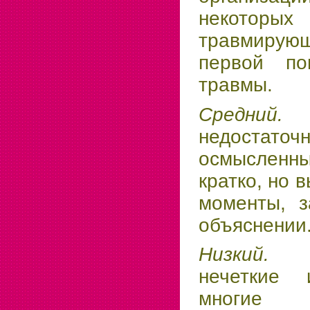
некотор
травмирую
первой п
травмы.
Средни
недостаточ
осмысленн
кратко, но 
моменты, з
объяснении
Низки
нечеткие 
многи