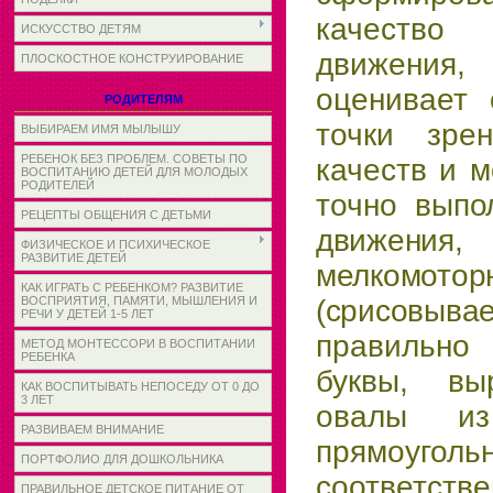
качеств
ИСКУССТВО ДЕТЯМ
движени
ПЛОСКОСТНОЕ КОНСТРУИРОВАНИЕ
оценивает 
РОДИТЕЛЯМ
точки зрен
ВЫБИРАЕМ ИМЯ МЫЛЫШУ
РЕБЕНОК БЕЗ ПРОБЛЕМ. СОВЕТЫ ПО
качеств и м
ВОСПИТАНИЮ ДЕТЕЙ ДЛЯ МОЛОДЫХ
РОДИТЕЛЕЙ
точно вы­
по
РЕЦЕПТЫ ОБЩЕНИЯ С ДЕТЬМИ
движения
ФИЗИЧЕСКОЕ И ПСИХИЧЕСКОЕ
РАЗВИТИЕ ДЕТЕЙ
мелкомот
КАК ИГРАТЬ С РЕБЕНКОМ? РАЗВИТИЕ
ВОСПРИЯТИЯ, ПАМЯТИ, МЫШЛЕНИЯ И
(срисовывае
РЕЧИ У ДЕТЕЙ 1-5 ЛЕТ
правильн
МЕТОД МОНТЕССОРИ В ВОСПИТАНИИ
РЕБЕНКА
буквы, вы
КАК ВОСПИТЫВАТЬ НЕПОСЕДУ ОТ 0 ДО
3 ЛЕТ
овалы из
РАЗВИВАЕМ ВНИМАНИЕ
прямоуголь­
ПОРТФОЛИО ДЛЯ ДОШКОЛЬНИКА
соответст
ПРАВИЛЬНОЕ ДЕТСКОЕ ПИТАНИЕ ОТ