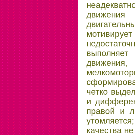
неадекватн
движения 
двигатель
мотивир
недоста
выполняе
движен
мелкомотор
сформирова
четко выде
и дифферен
правой и л
утомляет
качества н