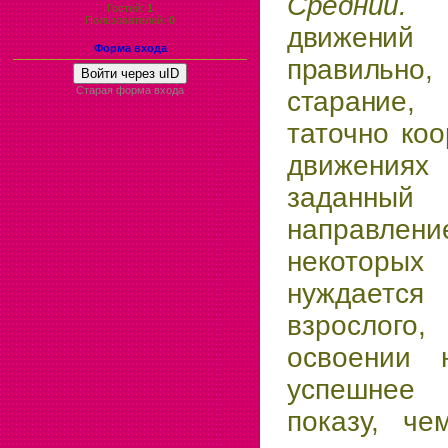
Средн
Гостей:
1
Пользователей:
0
движени
Форма входа
правильн
Войти через uID
Старая форма входа
старание,
таточно ко
движени
заданный
направл
некотор
нуждает
взрослого
освоении 
успешнее
показу, че