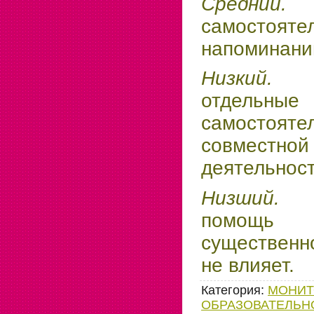
Средн
самосто
напоминании
Низк
отдель
самостоятел
совместно
деятельност
Низший
помощь
существенн
не влияет.
Категория
:
МОНИТ
ОБРАЗОВАТЕЛЬН