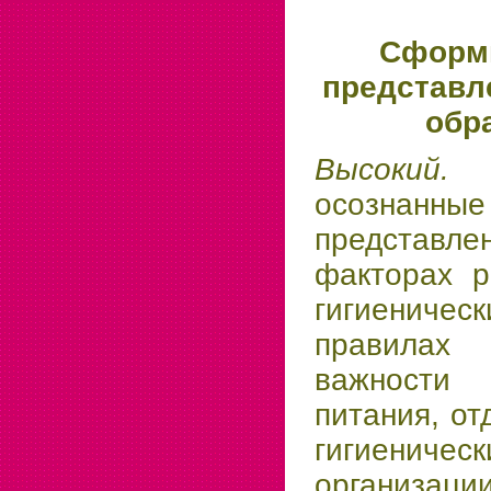
Сформ
представл
обр
Высокий
осознанн
представле
факторах р
гигиениче
правилах 
важности
питания, от
гигиенич
организаци