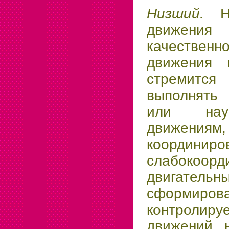
Низший.
движени
качественн
движения 
стремит
выполнять
или нау
движения
координи
слабокоорд
двигатель
сфор­м
контролир
движений, 