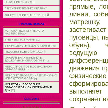
РОЖДЕНИЯ ДО 3-х ЛЕТ
прямые, ло
ПРИУЧЕНИЕ РЕБЕНКА К ГОРШКУ
линии, соб
КОНСУЛЬТАЦИИ ДЛЯ РОДИТЕЛЕЙ
мат­
решку
Категории раздела
застегивае
КОПИЛКА ПЕДАГОГИЧЕСКОГО
МАСТЕРСТВА
[26]
пуговицы, п
УЧЕБНЫЕ ПРОГРАММЫ
[22]
обувь), ч
ВЗАИМОДЕЙСТВИЕ ДОУ С СЕМЬЕЙ
[42]
ведущ
ПЕДСОВЕТ В ДЕТСКОМ САДУ
[8]
ИНКЛЮЗИВНАЯ ПРАКТИКА В
дифференц
ДОШКОЛЬНОМ ОБРАЗОВАНИИ
[15]
движения пр
МЕТОД ПРОЕКТОВ В ДОШКОЛЬНОМ
ОБРАЗОВАНИИ
[18]
физичес
МЕТОДИКА ПРОВЕДЕНИЯ ПОДВИЖНЫХ
ИГР В ДЕТСКОМ САДУ
[8]
сформирова
МОНИТОРИНГ ОСВОЕНИЯ
ОБРАЗОВАТЕЛЬНОЙ ПРОГРАММЫ В
выполня
ДОУ
[30]
сохраняет в
Статистика
Онлайн всего:
1