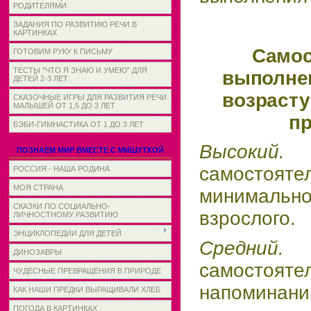
РОДИТЕЛЯМИ
ЗАДАНИЯ ПО РАЗВИТИЮ РЕЧИ В
КАРТИНКАХ
Самос
ГОТОВИМ РУКУ К ПИСЬМУ
ТЕСТЫ "ЧТО Я ЗНАЮ И УМЕЮ" ДЛЯ
выполне
ДЕТЕЙ 2-3 ЛЕТ
возрасту
СКАЗОЧНЫЕ ИГРЫ ДЛЯ РАЗВИТИЯ РЕЧИ
МАЛЫШЕЙ ОТ 1,5 ДО 3 ЛЕТ
пр
БЭБИ-ГИМНАСТИКА ОТ 1 ДО 3 ЛЕТ
Высок
ПОЗНАЕМ МИР ВМЕСТЕ С МИШУТКОЙ
самосто
РОССИЯ - НАША РОДИНА
МОЯ СТРАНА
минималь
СКАЗКИ ПО СОЦИАЛЬНО-
взрослого.
ЛИЧНОСТНОМУ РАЗВИТИЮ
ЭНЦИКЛОПЕДИИ ДЛЯ ДЕТЕЙ
Средн
ДИНОЗАВРЫ
самосто
ЧУДЕСНЫЕ ПРЕВРАЩЕНИЯ В ПРИРОДЕ
напоминании
КАК НАШИ ПРЕДКИ ВЫРАЩИВАЛИ ХЛЕБ
ПОГОДА В КАРТИНКАХ