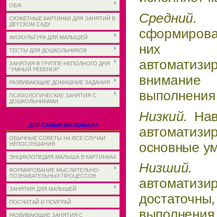
ОБЖ
Сред
СЮЖЕТНЫЕ КАРТИНКИ ДЛЯ ЗАНЯТИЙ В
ДЕТСКОМ САДУ
сформирова
ФИЗКУЛЬТУРА ДЛЯ МАЛЫШЕЙ
них 
ТЕСТЫ ДЛЯ ДОШКОЛЬНИКОВ
автоматизи
ЗАНЯТИЯ В ГРУППЕ НЕПОЛНОГО ДНЯ
"УМНЫЙ РЕБЕНОК"
внимание
РАЗВИВАЮЩИЕ ДОМАШНИЕ ЗАДАНИЯ
выполнения
ПСИХОЛОГИЧЕСКИЕ ЗАНЯТИЯ С
ДОШКОЛЬНИКАМИ
Низкий.
Нав
ДЛЯ САМЫХ МАЛЕНЬКИХ
автомати
ОБЫЧНЫЕ СОВЕТЫ НА ВСЕ СЛУЧАИ
основные у
НЕПОСЛУШАНИЯ
ЭНЦИКЛОПЕДИЯ МАЛЫША В КАРТИНКАХ
Низши
ФОРМИРОВАНИЕ МЫСЛИТЕЛЬНО-
ПОЗНАВАТЕЛЬНЫХ ПРОЦЕССОВ
автоматизи
ЗАНЯТИЯ ДЛЯ МАЛЫШЕЙ
достаточ
ПОСЧИТАЙ И ПОИГРАЙ
выполнения 
РАЗВИВАЮЩИЕ ЗАНЯТИЯ С