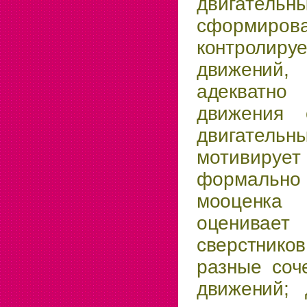
двигател
сформиро
контролир
движений
адекватно
движе­
ния 
двигатель
мотивиру
формально 
мооценка 
оценива
сверстников
разные соч
движений; 