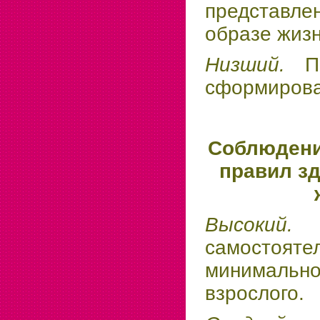
представл
образе жиз
Низший.
П
сформиров
Соблюдени
правил зд
Высок
самосто
минималь
взрослого.