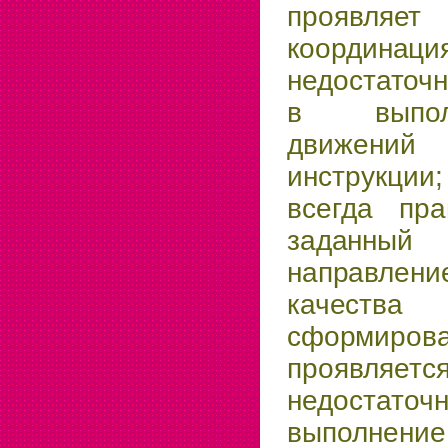
проявля
координа
недостаточ
в выпол
движений
инструкции
всегда пра
заданный
направлени
качества
сформиро
проявляетс
недостаточ
выполнен