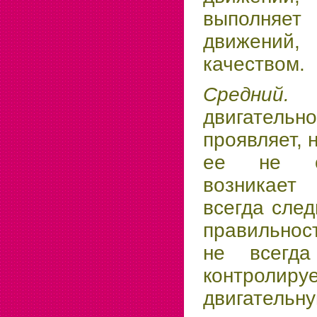
выполня
движений
качеством.
Средний
двигатель
проявляет, 
ее не ор
возникае
всегда след
правильно
не всегда
контро
двигательну