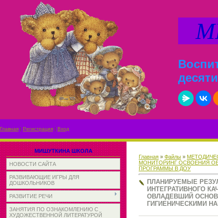
МИ
Воспит
десяти
Главная
|
Регистрация
|
Вход
МИШУТКИНА ШКОЛА
Главная
»
Файлы
»
МЕТОДИЧЕС
МОНИТОРИНГ ОСВОЕНИЯ О
НОВОСТИ САЙТА
ПРОГРАММЫ В ДОУ
РАЗВИВАЮЩИЕ ИГРЫ ДЛЯ
ПЛАНИРУЕМЫЕ РЕЗУ
ДОШКОЛЬНИКОВ
ИНТЕГРАТИВНОГО КА
ОВЛАДЕВШИЙ ОСНОВ
РАЗВИТИЕ РЕЧИ
ГИГИЕНИЧЕСКИМИ Н
ЗАНЯТИЯ ПО ОЗНАКОМЛЕНИЮ С
ХУДОЖЕСТВЕННОЙ ЛИТЕРАТУРОЙ