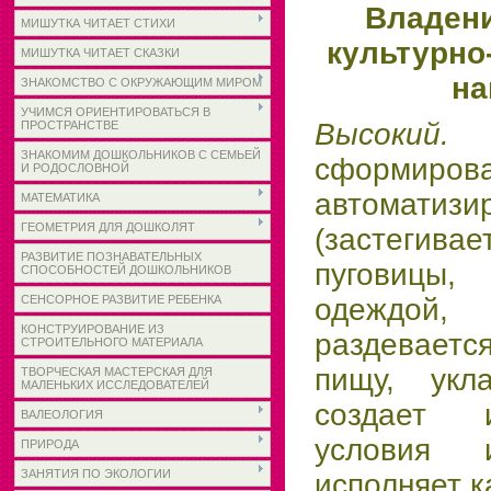
Владен
МИШУТКА ЧИТАЕТ СТИХИ
культурно
МИШУТКА ЧИТАЕТ СКАЗКИ
на
ЗНАКОМСТВО С ОКРУЖАЮЩИМ МИРОМ
УЧИМСЯ ОРИЕНТИРОВАТЬСЯ В
Высо
ПРОСТРАНСТВЕ
ЗНАКОМИМ ДОШКОЛЬНИКОВ С СЕМЬЕЙ
сформиров
И РОДОСЛОВНОЙ
автоматизи
МАТЕМАТИКА
ГЕОМЕТРИЯ ДЛЯ ДОШКОЛЯТ
(застегива
РАЗВИТИЕ ПОЗНАВАТЕЛЬНЫХ
пуговицы
СПОСОБНОСТЕЙ ДОШКОЛЬНИКОВ
СЕНСОРНОЕ РАЗВИТИЕ РЕБЕНКА
одеждой
КОНСТРУИРОВАНИЕ ИЗ
раздевае
СТРОИТЕЛЬНОГО МАТЕРИАЛА
пищу, укла
ТВОРЧЕСКАЯ МАСТЕРСКАЯ ДЛЯ
МАЛЕНЬКИХ ИССЛЕДОВАТЕЛЕЙ
создает 
ВАЛЕОЛОГИЯ
условия 
ПРИРОДА
ЗАНЯТИЯ ПО ЭКОЛОГИИ
исполняет к