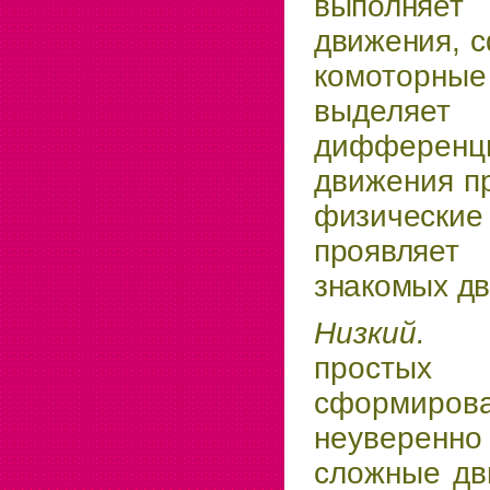
выполняе
движения, 
комоторные
выделяет
дифференц
движения п
физичес
проявляет
знакомых д
Низки
просты
сформи
неуверен
сложные
дв