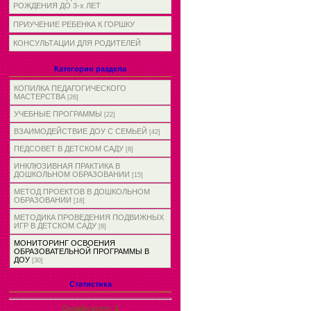
РОЖДЕНИЯ ДО 3-х ЛЕТ
ПРИУЧЕНИЕ РЕБЕНКА К ГОРШКУ
КОНСУЛЬТАЦИИ ДЛЯ РОДИТЕЛЕЙ
Категории раздела
КОПИЛКА ПЕДАГОГИЧЕСКОГО
МАСТЕРСТВА
[26]
УЧЕБНЫЕ ПРОГРАММЫ
[22]
ВЗАИМОДЕЙСТВИЕ ДОУ С СЕМЬЕЙ
[42]
ПЕДСОВЕТ В ДЕТСКОМ САДУ
[8]
ИНКЛЮЗИВНАЯ ПРАКТИКА В
ДОШКОЛЬНОМ ОБРАЗОВАНИИ
[15]
МЕТОД ПРОЕКТОВ В ДОШКОЛЬНОМ
ОБРАЗОВАНИИ
[18]
МЕТОДИКА ПРОВЕДЕНИЯ ПОДВИЖНЫХ
ИГР В ДЕТСКОМ САДУ
[8]
МОНИТОРИНГ ОСВОЕНИЯ
ОБРАЗОВАТЕЛЬНОЙ ПРОГРАММЫ В
ДОУ
[30]
Статистика
Онлайн всего:
1