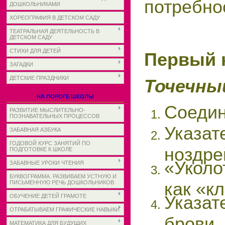
потребно
ДОШКОЛЬНИКАМИ
ХОРЕОГРАФИЯ В ДЕТСКОМ САДУ
ТЕАТРАЛЬНАЯ ДЕЯТЕЛЬНОСТЬ В
ДЕТСКОМ САДУ
СТИХИ ДЛЯ ДЕТЕЙ
Первый к
ЗАГАДКИ
ДЕТСКИЕ ПРАЗДНИКИ
Точечны
НА ПОРОГЕ ШКОЛЫ
Соедин
РАЗВИТИЕ МЫСЛИТЕЛЬНО-
ПОЗНАВАТЕЛЬНЫХ ПРОЦЕССОВ
Указат
ЗАБАВНАЯ АЗБУКА
ГОДОВОЙ КУРС ЗАНЯТИЙ ПО
ноздре
ПОДГОТОВКЕ К ШКОЛЕ
«Укол
ЗАБАВНЫЕ УРОКИ ЧТЕНИЯ
БУКВОГРАММА. РАЗВИВАЕМ УСТНУЮ И
как «к
ПИСЬМЕННУЮ РЕЧЬ ДОШКОЛЬНИКОВ
Указа
ОБУЧЕНИЕ ДЕТЕЙ ГРАМОТЕ
ОТРАБАТЫВАЕМ ГРАФИЧЕСКИЕ НАВЫКИ
брови.
МАТЕМАТИКА ДЛЯ БУДУЩИХ