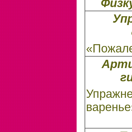
Физк
Уп
«Пожал
Арти
г
Упражне
варенье