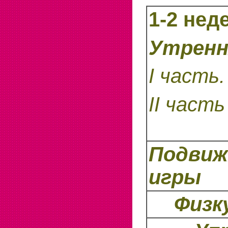
1-2 нед
Утренн
I
часть.
II
часть
Подви
игры
Физк