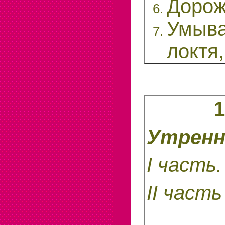
Дорож
Умыва
локтя
1
Утренн
I
часть.
II част