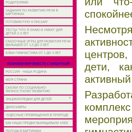
или что
РОДИТЕЛЯМИ
спокойне
ЗАДАНИЯ ПО РАЗВИТИЮ РЕЧИ В
КАРТИНКАХ
ГОТОВИМ РУКУ К ПИСЬМУ
Несмотр
ТЕСТЫ "ЧТО Я ЗНАЮ И УМЕЮ" ДЛЯ
ДЕТЕЙ 2-3 ЛЕТ
активнос
СКАЗОЧНЫЕ ИГРЫ ДЛЯ РАЗВИТИЯ РЕЧИ
МАЛЫШЕЙ ОТ 1,5 ДО 3 ЛЕТ
центров,
БЭБИ-ГИМНАСТИКА ОТ 1 ДО 3 ЛЕТ
дети, к
ПОЗНАЕМ МИР ВМЕСТЕ С МИШУТКОЙ
РОССИЯ - НАША РОДИНА
активный
МОЯ СТРАНА
СКАЗКИ ПО СОЦИАЛЬНО-
Разрабо
ЛИЧНОСТНОМУ РАЗВИТИЮ
ЭНЦИКЛОПЕДИИ ДЛЯ ДЕТЕЙ
комплек
ДИНОЗАВРЫ
ЧУДЕСНЫЕ ПРЕВРАЩЕНИЯ В ПРИРОДЕ
мероприя
КАК НАШИ ПРЕДКИ ВЫРАЩИВАЛИ ХЛЕБ
гимнаст
ПОГОДА В КАРТИНКАХ