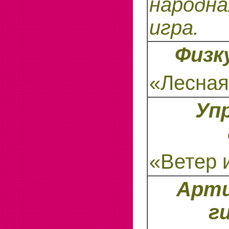
народна
игра.
Физк
«Лесная
Уп
«Ветер 
Арти
г