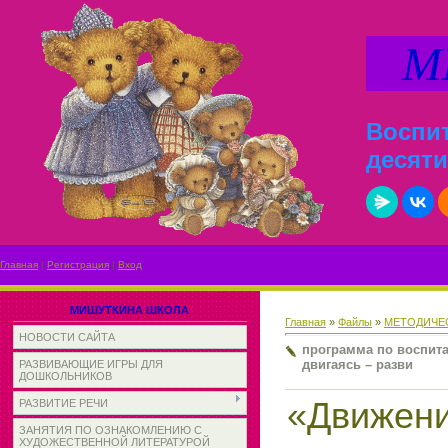
МИ
Воспит
десяти
Главная
|
Регистрация
|
Вход
МИШУТКИНА ШКОЛА
Главная
»
Файлы
»
МЕТОДИЧЕС
НОВОСТИ САЙТА
программа по воспита
двигаясь – разви
РАЗВИВАЮЩИЕ ИГРЫ ДЛЯ
ДОШКОЛЬНИКОВ
«Движен
РАЗВИТИЕ РЕЧИ
ЗАНЯТИЯ ПО ОЗНАКОМЛЕНИЮ С
ХУДОЖЕСТВЕННОЙ ЛИТЕРАТУРОЙ