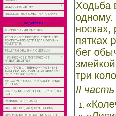
Ходьба 
ИСКУССТВО ДЕТЯМ
одному.
ПЛОСКОСТНОЕ КОНСТРУИРОВАНИЕ
РОДИТЕЛЯМ
носках, 
ВЫБИРАЕМ ИМЯ МЫЛЫШУ
пятках р
РЕБЕНОК БЕЗ ПРОБЛЕМ. СОВЕТЫ ПО
ВОСПИТАНИЮ ДЕТЕЙ ДЛЯ МОЛОДЫХ
РОДИТЕЛЕЙ
бег обы
РЕЦЕПТЫ ОБЩЕНИЯ С ДЕТЬМИ
ФИЗИЧЕСКОЕ И ПСИХИЧЕСКОЕ
змейкой
РАЗВИТИЕ ДЕТЕЙ
КАК ИГРАТЬ С РЕБЕНКОМ? РАЗВИТИЕ
ВОСПРИЯТИЯ, ПАМЯТИ, МЫШЛЕНИЯ И
три кол
РЕЧИ У ДЕТЕЙ 1-5 ЛЕТ
МЕТОД МОНТЕССОРИ В ВОСПИТАНИИ
РЕБЕНКА
II част
КАК ВОСПИТЫВАТЬ НЕПОСЕДУ ОТ 0 ДО
3 ЛЕТ
«Коле
РАЗВИВАЕМ ВНИМАНИЕ
ПОРТФОЛИО ДЛЯ ДОШКОЛЬНИКА
«Лиси
ПРАВИЛЬНОЕ ДЕТСКОЕ ПИТАНИЕ ОТ