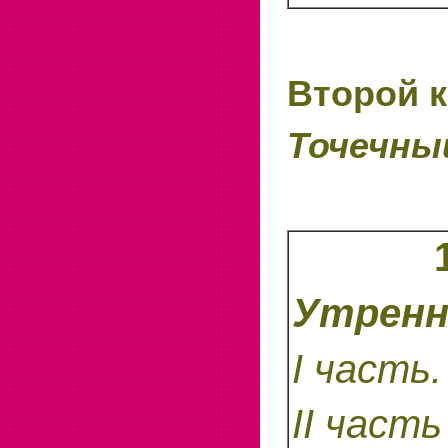
Второй к
Точечны
Утренн
I
часть.
II част