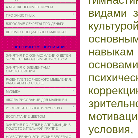
А МЫ ЭКСПЕРИМЕНТИРУЕМ
видами з
ПРО ЖИВОТНЫХ
культур
ВЗРОСЛЫЕ СЕКРЕТЫ ПРО ДЕНЬГИ
ДЕТЯМ О СПЕЦИАЛЬНЫХ МАШИНАХ
основным
навыка
ЭСТЕТИЧЕСКОЕ ВОСПИТАНИЕ
ЗАНЯТИЯ ПО ОЗНАКОМЛЕНИЮ ДЕТЕЙ
5-7 ЛЕТ С НАРОДНЫМ ИСКУССТВОМ
основам
ЗАНЯТИЯ С ЭЛЕМЕНТАМИ
СКАЗКОТЕРАПИИ
психиче
РАЗВИТИЕ ТВОРЧЕСКОГО МЫШЛЕНИЯ.
РАБОТАЕМ ПО СКАЗКЕ
коррекц
МУЗЫКА
зрительн
ШКОЛА РИСОВАНИЯ ДЛЯ МАЛЫШЕЙ
ИЗОБРАЗИТЕЛЬНОЕ ИСКУССТВО
мотиваци
ВОСПИТАНИЕ ЦВЕТОМ
условия,
ЗАНЯТИЯ ПО ЛЕПКЕ И АППЛИКАЦИИ В
ПОДГОТОВИТЕЛЬНОЙ ГРУППЕ
НРАВСТВЕННО-ЭТИЧЕСКИЕ БЕСЕДЫ С