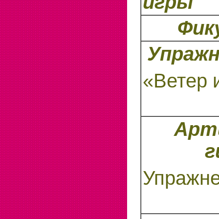
игры
Фик
Упражн
«Ветер 
Арт
г
Упражне