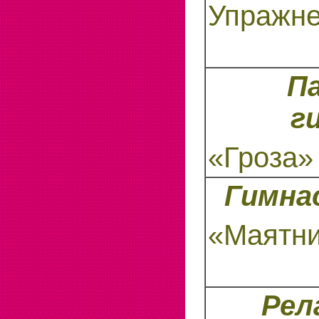
Упражне
П
г
«Гроза»
Гимна
«Маятн
Рел