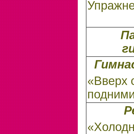
Упражне
П
г
Гимна
«Вверх 
подним
Р
«Холодн