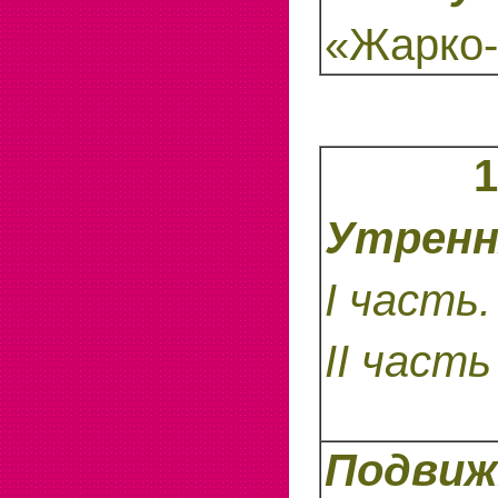
«Жарко-
1
Утренн
I
часть.
II част
Подви