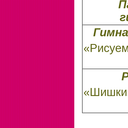
П
г
Гимна
«Рисуе
«Шишки