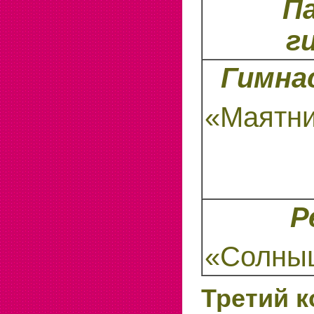
П
г
Гимна
«Маятн
Р
«Солныш
Третий к