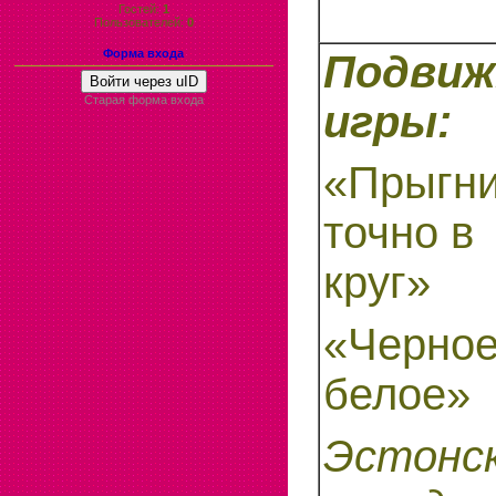
Гостей:
1
Пользователей:
0
Форма входа
Подви
Войти через uID
Старая форма входа
игры:
«Прыгн
точно в
круг»
«Черное
белое»
Эстонс