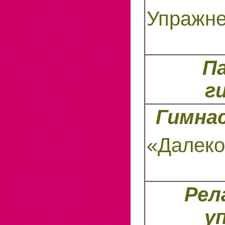
Упражне
П
г
Гимнас
«Далеко
Рел
у