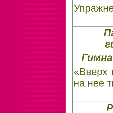
Упражне
П
г
Гимна
«Вверх 
на нее 
Р