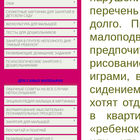
ОБЖ
перечен
СЮЖЕТНЫЕ КАРТИНКИ ДЛЯ ЗАНЯТИЙ В
ДЕТСКОМ САДУ
долго. 
ФИЗКУЛЬТУРА ДЛЯ МАЛЫШЕЙ
малопод
ТЕСТЫ ДЛЯ ДОШКОЛЬНИКОВ
ЗАНЯТИЯ В ГРУППЕ НЕПОЛНОГО ДНЯ
"УМНЫЙ РЕБЕНОК"
предпочи
РАЗВИВАЮЩИЕ ДОМАШНИЕ ЗАДАНИЯ
рисовани
ПСИХОЛОГИЧЕСКИЕ ЗАНЯТИЯ С
ДОШКОЛЬНИКАМИ
играми, 
ДЛЯ САМЫХ МАЛЕНЬКИХ
сидением
ОБЫЧНЫЕ СОВЕТЫ НА ВСЕ СЛУЧАИ
НЕПОСЛУШАНИЯ
хотят от
ЭНЦИКЛОПЕДИЯ МАЛЫША В КАРТИНКАХ
ФОРМИРОВАНИЕ МЫСЛИТЕЛЬНО-
в кварт
ПОЗНАВАТЕЛЬНЫХ ПРОЦЕССОВ
ЗАНЯТИЯ ДЛЯ МАЛЫШЕЙ
«ребенок
ПОСЧИТАЙ И ПОИГРАЙ
РАЗВИВАЮЩИЕ ЗАНЯТИЯ С