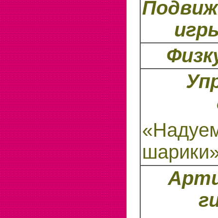
Подви
игр
Физк
Уп
«Надуем
шарики
Арти
г