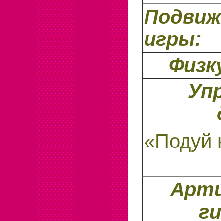
Подви
игры:
Физк
Уп
«Подуй 
Арти
г