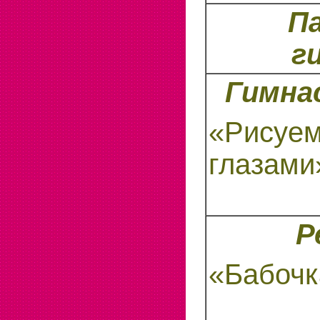
П
г
Гимна
«Рисуе
глазами
Р
«Бабочк