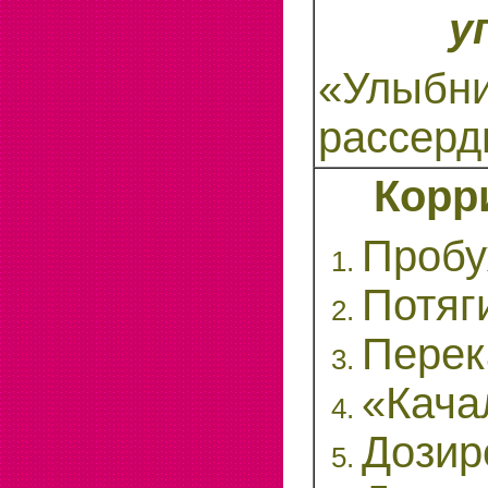
у
«Улыбни
рассерд
Корр
Пробу
Потяг
Перек
«Кача
Дозир