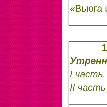
«Вьюга 
1
Утренн
I
часть.
II
часть