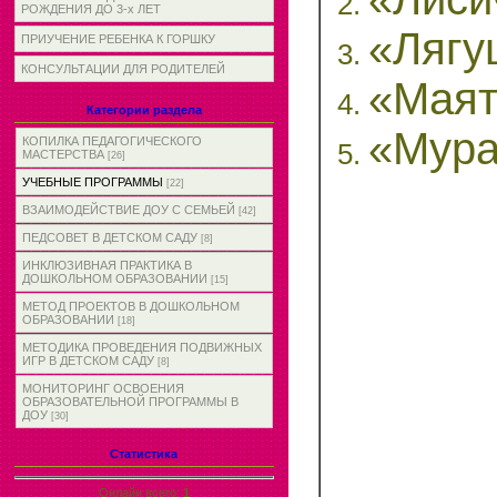
РОЖДЕНИЯ ДО 3-х ЛЕТ
«Лягу
ПРИУЧЕНИЕ РЕБЕНКА К ГОРШКУ
КОНСУЛЬТАЦИИ ДЛЯ РОДИТЕЛЕЙ
«Маят
Категории раздела
«Мура
КОПИЛКА ПЕДАГОГИЧЕСКОГО
МАСТЕРСТВА
[26]
УЧЕБНЫЕ ПРОГРАММЫ
[22]
ВЗАИМОДЕЙСТВИЕ ДОУ С СЕМЬЕЙ
[42]
ПЕДСОВЕТ В ДЕТСКОМ САДУ
[8]
ИНКЛЮЗИВНАЯ ПРАКТИКА В
ДОШКОЛЬНОМ ОБРАЗОВАНИИ
[15]
МЕТОД ПРОЕКТОВ В ДОШКОЛЬНОМ
ОБРАЗОВАНИИ
[18]
МЕТОДИКА ПРОВЕДЕНИЯ ПОДВИЖНЫХ
ИГР В ДЕТСКОМ САДУ
[8]
МОНИТОРИНГ ОСВОЕНИЯ
ОБРАЗОВАТЕЛЬНОЙ ПРОГРАММЫ В
ДОУ
[30]
Статистика
Онлайн всего:
1