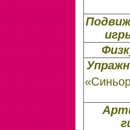
Подви
игр
Физ
Упражн
«Синьор
Арт
г