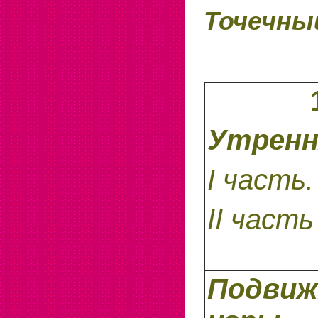
Точечны
Утренн
I
часть.
II
часть
Подви