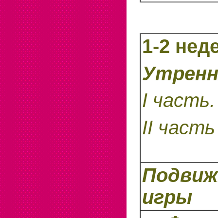
1-2 нед
Утренн
I
часть.
II
часть
Подви
игры