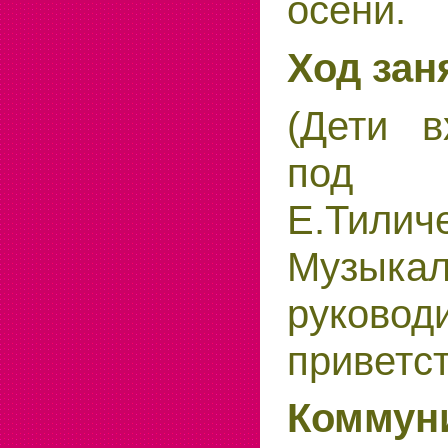
осени.
Ход зан
(Дети в
под
Е.Тилич
Музыка
руковод
приветст
Коммун