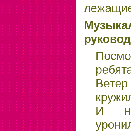
лежащие
Музыка
руковод
Посмо
ребята
Ветер
кружи
И н
урони