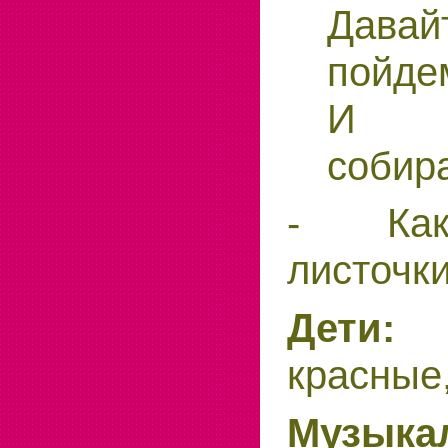
Дава
пойде
И л
собира
- Как
листочк
Дети:
Л
красные
Музыка