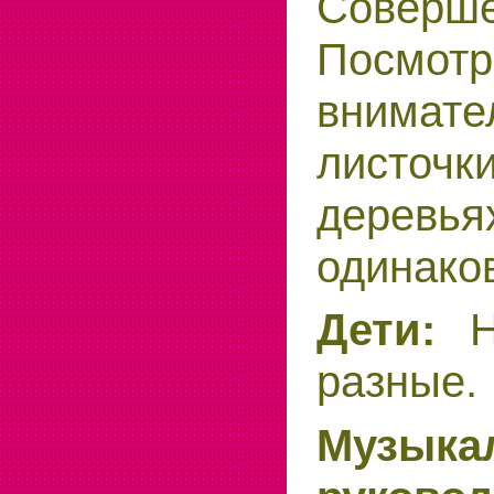
Соверш
Посмотр
внима
лист
деревь
одинако
Дети:
Не
разные.
Музыка