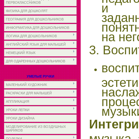
ПЕРВОКЛАССНИКОВ
и п
ФИЗИКА ДЛЯ ДОШКОЛЯТ
задан
ГЕОГРАФИЯ ДЛЯ ДОШКОЛЬНИКОВ
понят
ИНФОРМАТИКА ДЛЯ ДОШКОЛЬНИКОВ
на нег
ЛОГИКА ДЛЯ ДОШКОЛЬНИКОВ
АНГЛИЙСКИЙ ЯЗЫК ДЛЯ МАЛЫШЕЙ
3. Восп
НЕМЕЦКИЙ ЯЗЫК
ДЛЯ ОДАРЕННЫХ ДОШКОЛЬНИКОВ
воспи
УМЕЛЫЕ РУЧКИ
эстет
МАЛЕНЬКИЙ ХУДОЖНИК
насл
РАСКРАСКИ ДЛЯ МАЛЫШЕЙ
проце
АППЛИКАЦИЯ
музык
УРОКИ ЛЕПКИ
УРОКИ ДИЗАЙНА
Интегри
МОДЕЛИРОВАНИЕ ИЗ ВОЗДУШНЫХ
ШАРИКОВ
музыка, 
ПОДЕЛКИ