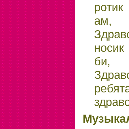
ротик
ам,
Здрав
носик
би,
Здрав
ре
здравс
Музыка