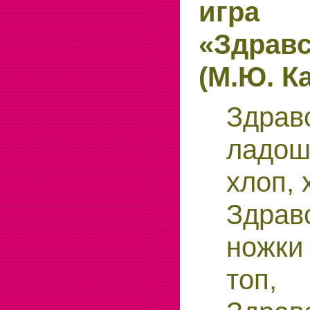
игра
«Здравс
(М.Ю. К
Здрав
ладош
хлоп, 
Здрав
ножки 
топ,