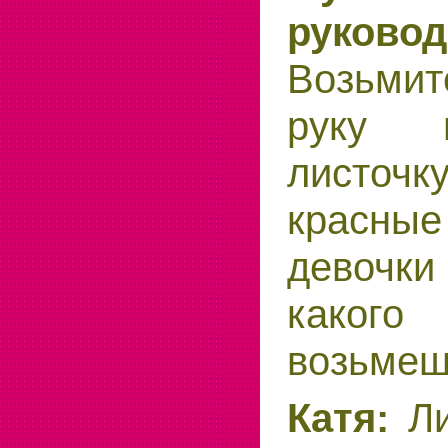
руковод
Возьми
руку 
листочк
красны
девочки
каког
возьмеш
Катя:
Ли