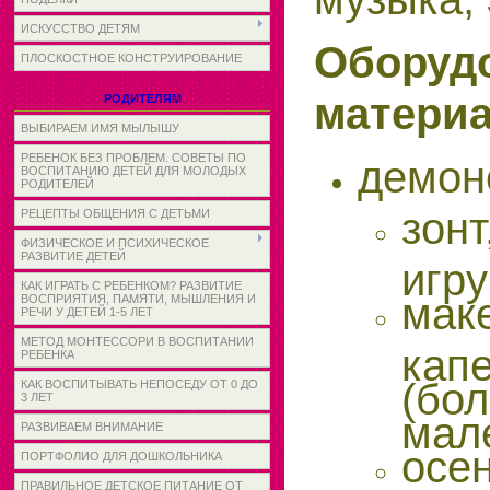
ИСКУССТВО ДЕТЯМ
Обору
ПЛОСКОСТНОЕ КОНСТРУИРОВАНИЕ
матери
РОДИТЕЛЯМ
ВЫБИРАЕМ ИМЯ МЫЛЫШУ
РЕБЕНОК БЕЗ ПРОБЛЕМ. СОВЕТЫ ПО
демон
ВОСПИТАНИЮ ДЕТЕЙ ДЛЯ МОЛОДЫХ
РОДИТЕЛЕЙ
зо
РЕЦЕПТЫ ОБЩЕНИЯ С ДЕТЬМИ
ФИЗИЧЕСКОЕ И ПСИХИЧЕСКОЕ
РАЗВИТИЕ ДЕТЕЙ
игру
КАК ИГРАТЬ С РЕБЕНКОМ? РАЗВИТИЕ
ма
ВОСПРИЯТИЯ, ПАМЯТИ, МЫШЛЕНИЯ И
РЕЧИ У ДЕТЕЙ 1-5 ЛЕТ
МЕТОД МОНТЕССОРИ В ВОСПИТАНИИ
кап
РЕБЕНКА
(б
КАК ВОСПИТЫВАТЬ НЕПОСЕДУ ОТ 0 ДО
3 ЛЕТ
мал
РАЗВИВАЕМ ВНИМАНИЕ
осе
ПОРТФОЛИО ДЛЯ ДОШКОЛЬНИКА
ПРАВИЛЬНОЕ ДЕТСКОЕ ПИТАНИЕ ОТ