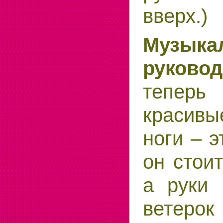
вверх.)
Музыка
руковод
теперь
красив
ноги – э
он стои
а руки 
ветерок