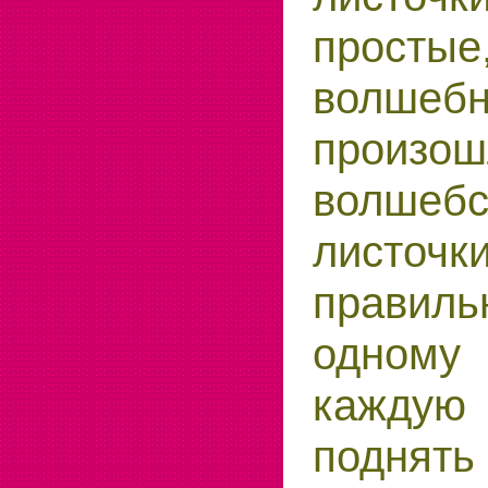
прос
волшебн
произ
волшеб
листо
правиль
одному
кажду
поднять