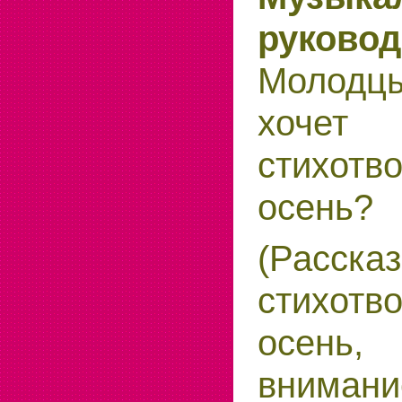
руковод
Молодцы
хочет 
стихот
осень?
(Расска
стихот
осень
внимани