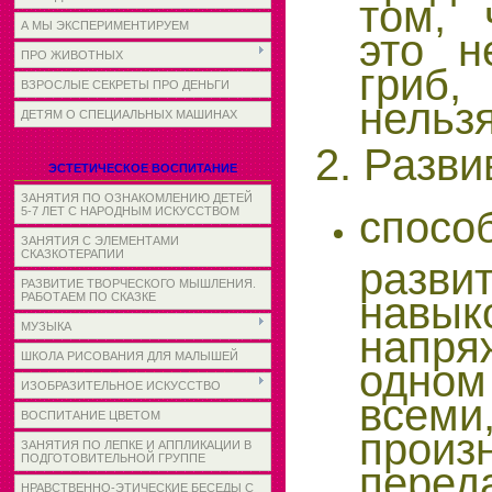
том, 
А МЫ ЭКСПЕРИМЕНТИРУЕМ
это н
ПРО ЖИВОТНЫХ
гриб
ВЗРОСЛЫЕ СЕКРЕТЫ ПРО ДЕНЬГИ
нельзя
ДЕТЯМ О СПЕЦИАЛЬНЫХ МАШИНАХ
2. Разв
ЭСТЕТИЧЕСКОЕ ВОСПИТАНИЕ
ЗАНЯТИЯ ПО ОЗНАКОМЛЕНИЮ ДЕТЕЙ
спосо
5-7 ЛЕТ С НАРОДНЫМ ИСКУССТВОМ
ЗАНЯТИЯ С ЭЛЕМЕНТАМИ
СКАЗКОТЕРАПИИ
разви
РАЗВИТИЕ ТВОРЧЕСКОГО МЫШЛЕНИЯ.
навык
РАБОТАЕМ ПО СКАЗКЕ
МУЗЫКА
напр
ШКОЛА РИСОВАНИЯ ДЛЯ МАЛЫШЕЙ
одно
ИЗОБРАЗИТЕЛЬНОЕ ИСКУССТВО
всеми,
ВОСПИТАНИЕ ЦВЕТОМ
произ
ЗАНЯТИЯ ПО ЛЕПКЕ И АППЛИКАЦИИ В
ПОДГОТОВИТЕЛЬНОЙ ГРУППЕ
перед
НРАВСТВЕННО-ЭТИЧЕСКИЕ БЕСЕДЫ С