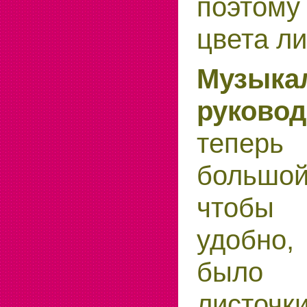
поэтом
цвета ли
Музыка
руковод
тепер
больш
чтобы
удобно,
было 
листоч