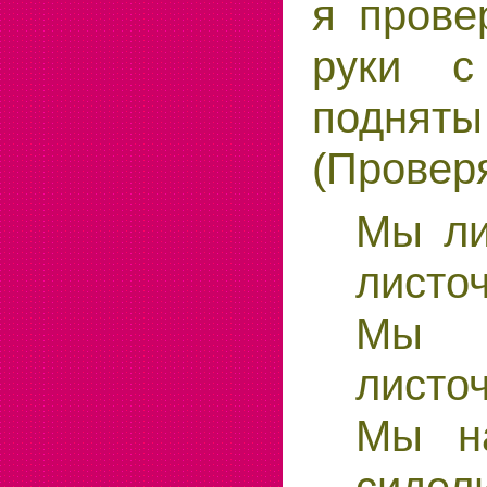
я прове
руки с
подня
(Провер
Мы ли
листоч
Мы 
листоч
Мы на
сидел