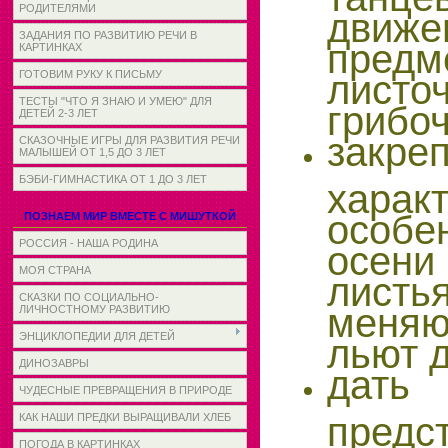
РОДИТЕЛЯМИ
дви
ЗАДАНИЯ ПО РАЗВИТИЮ РЕЧИ В
пред
КАРТИНКАХ
листо
ГОТОВИМ РУКУ К ПИСЬМУ
ТЕСТЫ "ЧТО Я ЗНАЮ И УМЕЮ" ДЛЯ
грибоч
ДЕТЕЙ 2-3 ЛЕТ
закре
СКАЗОЧНЫЕ ИГРЫ ДЛЯ РАЗВИТИЯ РЕЧИ
МАЛЫШЕЙ ОТ 1,5 ДО 3 ЛЕТ
БЭБИ-ГИМНАСТИКА ОТ 1 ДО 3 ЛЕТ
харак
особе
ПОЗНАЕМ МИР ВМЕСТЕ С МИШУТКОЙ
РОССИЯ - НАША РОДИНА
осен
МОЯ СТРАНА
лист
СКАЗКИ ПО СОЦИАЛЬНО-
меня
ЛИЧНОСТНОМУ РАЗВИТИЮ
ЭНЦИКЛОПЕДИИ ДЛЯ ДЕТЕЙ
льют д
ДИНОЗАВРЫ
дать
ЧУДЕСНЫЕ ПРЕВРАЩЕНИЯ В ПРИРОДЕ
пред
КАК НАШИ ПРЕДКИ ВЫРАЩИВАЛИ ХЛЕБ
ПОГОДА В КАРТИНКАХ