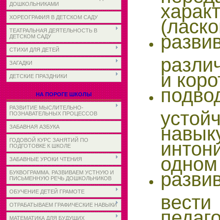
хара
ДОШКОЛЬНИКАМИ
ХОРЕОГРАФИЯ В ДЕТСКОМ САДУ
(ласко
ТЕАТРАЛЬНАЯ ДЕЯТЕЛЬНОСТЬ В
разв
ДЕТСКОМ САДУ
СТИХИ ДЛЯ ДЕТЕЙ
разли
ЗАГАДКИ
и коро
ДЕТСКИЕ ПРАЗДНИКИ
под
НА ПОРОГЕ ШКОЛЫ
РАЗВИТИЕ МЫСЛИТЕЛЬНО-
устой
ПОЗНАВАТЕЛЬНЫХ ПРОЦЕССОВ
навы
ЗАБАВНАЯ АЗБУКА
ГОДОВОЙ КУРС ЗАНЯТИЙ ПО
интон
ПОДГОТОВКЕ К ШКОЛЕ
одном 
ЗАБАВНЫЕ УРОКИ ЧТЕНИЯ
разви
БУКВОГРАММА. РАЗВИВАЕМ УСТНУЮ И
ПИСЬМЕННУЮ РЕЧЬ ДОШКОЛЬНИКОВ
ОБУЧЕНИЕ ДЕТЕЙ ГРАМОТЕ
вест
ОТРАБАТЫВАЕМ ГРАФИЧЕСКИЕ НАВЫКИ
педаг
МАТЕМАТИКА ДЛЯ БУДУЩИХ