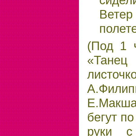
Вете
полет
(Под 1 
«Тане
листо
А.Фили
Е.Макша
бегут по
руки с