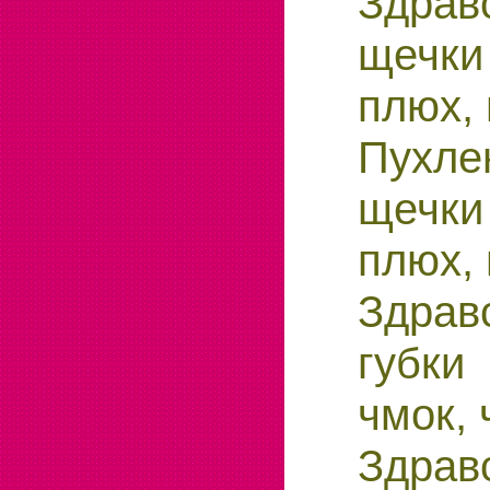
Здрав
щечк
плюх,
Пухле
щечк
плюх,
Здрав
губк
чмок, 
Здрав