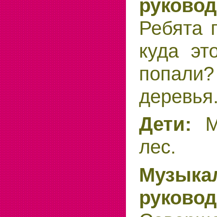
руковод
Ребята 
куда эт
попал
деревья
Дети:
М
лес.
Музыка
руковод