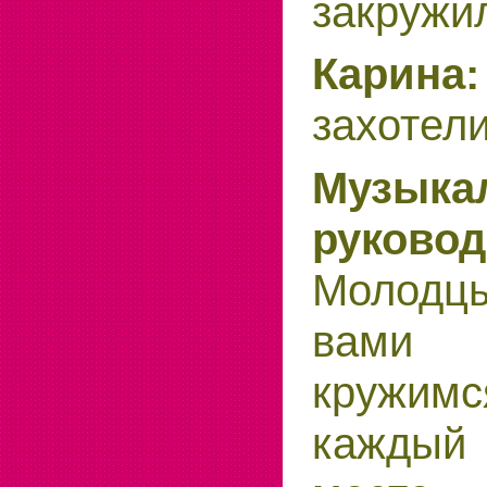
закружи
Карина:
захотели
Музыка
руковод
Молод
вами
кружим
кажды