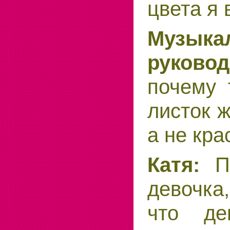
цвета я 
Музыка
руковод
почему 
листок ж
а не кра
Катя:
По
девочка,
что де