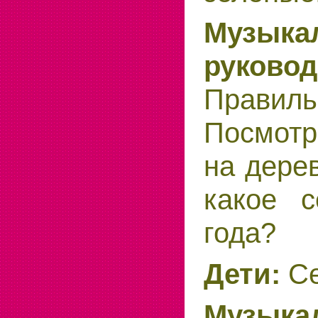
Музыка
руковод
Правиль
Посмотр
на дере
какое с
года?
Дети:
Се
Музыка