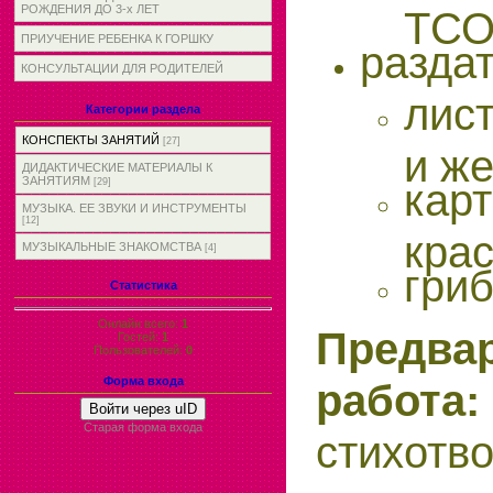
РОЖДЕНИЯ ДО 3-х ЛЕТ
ТСО
ПРИУЧЕНИЕ РЕБЕНКА К ГОРШКУ
разда
КОНСУЛЬТАЦИИ ДЛЯ РОДИТЕЛЕЙ
лис
Категории раздела
КОНСПЕКТЫ ЗАНЯТИЙ
[27]
и же
ДИДАКТИЧЕСКИЕ МАТЕРИАЛЫ К
ЗАНЯТИЯМ
карт
[29]
МУЗЫКА. ЕЕ ЗВУКИ И ИНСТРУМЕНТЫ
[12]
крас
МУЗЫКАЛЬНЫЕ ЗНАКОМСТВА
[4]
гриб
Статистика
Онлайн всего:
1
Предва
Гостей:
1
Пользователей:
0
Форма входа
работа:
Войти через uID
Старая форма входа
стихот