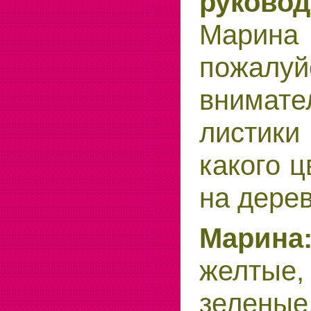
руковод
Марин
пожалуй
внима
листи
какого ц
на дере
Марина
желтые
зеленые