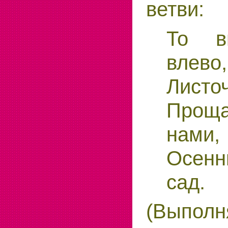
ветви:
То в
влево,
Листоч
Прощ
нами,
Осен
сад.
(Выполн