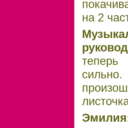
покачив
на 2 час
Музыка
руковод
теперь 
силь
прои
листочк
Эмилия