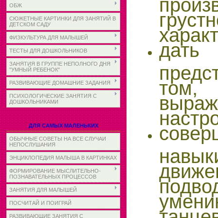
произ
ОБЖ
грустн
СЮЖЕТНЫЕ КАРТИНКИ ДЛЯ ЗАНЯТИЙ В
ДЕТСКОМ САДУ
характ
ФИЗКУЛЬТУРА ДЛЯ МАЛЫШЕЙ
дать
ТЕСТЫ ДЛЯ ДОШКОЛЬНИКОВ
ЗАНЯТИЯ В ГРУППЕ НЕПОЛНОГО ДНЯ
пред
"УМНЫЙ РЕБЕНОК"
том,
РАЗВИВАЮЩИЕ ДОМАШНИЕ ЗАДАНИЯ
выраж
ПСИХОЛОГИЧЕСКИЕ ЗАНЯТИЯ С
ДОШКОЛЬНИКАМИ
настр
совер
ДЛЯ САМЫХ МАЛЕНЬКИХ
ОБЫЧНЫЕ СОВЕТЫ НА ВСЕ СЛУЧАИ
НЕПОСЛУШАНИЯ
навы
ЭНЦИКЛОПЕДИЯ МАЛЫША В КАРТИНКАХ
движе
ФОРМИРОВАНИЕ МЫСЛИТЕЛЬНО-
ПОЗНАВАТЕЛЬНЫХ ПРОЦЕССОВ
под
ЗАНЯТИЯ ДЛЯ МАЛЫШЕЙ
умени
ПОСЧИТАЙ И ПОИГРАЙ
танце
РАЗВИВАЮЩИЕ ЗАНЯТИЯ С