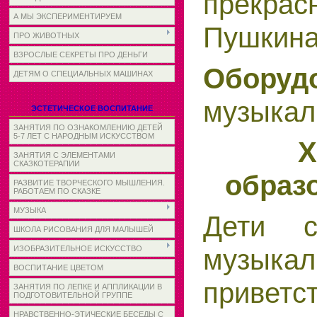
прекра
А МЫ ЭКСПЕРИМЕНТИРУЕМ
Пушкина
ПРО ЖИВОТНЫХ
ВЗРОСЛЫЕ СЕКРЕТЫ ПРО ДЕНЬГИ
Обор
ДЕТЯМ О СПЕЦИАЛЬНЫХ МАШИНАХ
музыкал
ЭСТЕТИЧЕСКОЕ ВОСПИТАНИЕ
ЗАНЯТИЯ ПО ОЗНАКОМЛЕНИЮ ДЕТЕЙ
5-7 ЛЕТ С НАРОДНЫМ ИСКУССТВОМ
Х
ЗАНЯТИЯ С ЭЛЕМЕНТАМИ
СКАЗКОТЕРАПИИ
образ
РАЗВИТИЕ ТВОРЧЕСКОГО МЫШЛЕНИЯ.
РАБОТАЕМ ПО СКАЗКЕ
МУЗЫКА
Дети с
ШКОЛА РИСОВАНИЯ ДЛЯ МАЛЫШЕЙ
музыка
ИЗОБРАЗИТЕЛЬНОЕ ИСКУССТВО
ВОСПИТАНИЕ ЦВЕТОМ
приветс
ЗАНЯТИЯ ПО ЛЕПКЕ И АППЛИКАЦИИ В
ПОДГОТОВИТЕЛЬНОЙ ГРУППЕ
НРАВСТВЕННО-ЭТИЧЕСКИЕ БЕСЕДЫ С