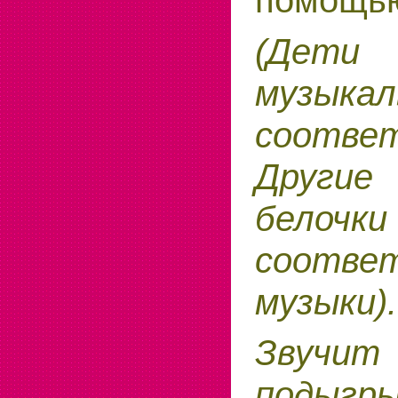
(Дети
музык
соответ
Другие
белоч
соотв
музыки).
Звучи
подыгр