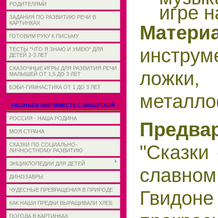
РОДИТЕЛЯМИ
игре 
ЗАДАНИЯ ПО РАЗВИТИЮ РЕЧИ В
КАРТИНКАХ
Матер
ГОТОВИМ РУКУ К ПИСЬМУ
инструм
ТЕСТЫ "ЧТО Я ЗНАЮ И УМЕЮ" ДЛЯ
ДЕТЕЙ 2-3 ЛЕТ
СКАЗОЧНЫЕ ИГРЫ ДЛЯ РАЗВИТИЯ РЕЧИ
ложки,
МАЛЫШЕЙ ОТ 1,5 ДО 3 ЛЕТ
БЭБИ-ГИМНАСТИКА ОТ 1 ДО 3 ЛЕТ
металло
ПОЗНАЕМ МИР ВМЕСТЕ С МИШУТКОЙ
РОССИЯ - НАША РОДИНА
Предва
МОЯ СТРАНА
"Сказки
СКАЗКИ ПО СОЦИАЛЬНО-
ЛИЧНОСТНОМУ РАЗВИТИЮ
ЭНЦИКЛОПЕДИИ ДЛЯ ДЕТЕЙ
славно
ДИНОЗАВРЫ
Гвидо
ЧУДЕСНЫЕ ПРЕВРАЩЕНИЯ В ПРИРОДЕ
КАК НАШИ ПРЕДКИ ВЫРАЩИВАЛИ ХЛЕБ
ПОГОДА В КАРТИНКАХ