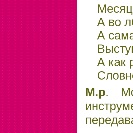
Месяц 
А во л
А сама
Выступ
А как 
Словн
. М
М.р
инструм
передав