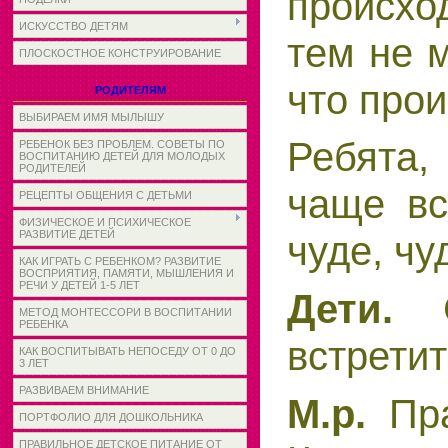
происход
ИСКУССТВО ДЕТЯМ
тем не 
ПЛОСКОСТНОЕ КОНСТРУИРОВАНИЕ
что прои
РОДИТЕЛЯМ
ВЫБИРАЕМ ИМЯ МЫЛЫШУ
Ребята,
РЕБЕНОК БЕЗ ПРОБЛЕМ. СОВЕТЫ ПО
ВОСПИТАНИЮ ДЕТЕЙ ДЛЯ МОЛОДЫХ
РОДИТЕЛЕЙ
чаще в
РЕЦЕПТЫ ОБЩЕНИЯ С ДЕТЬМИ
ФИЗИЧЕСКОЕ И ПСИХИЧЕСКОЕ
РАЗВИТИЕ ДЕТЕЙ
чуде, ч
КАК ИГРАТЬ С РЕБЕНКОМ? РАЗВИТИЕ
ВОСПРИЯТИЯ, ПАМЯТИ, МЫШЛЕНИЯ И
РЕЧИ У ДЕТЕЙ 1-5 ЛЕТ
Дети.
МЕТОД МОНТЕССОРИ В ВОСПИТАНИИ
РЕБЕНКА
встретит
КАК ВОСПИТЫВАТЬ НЕПОСЕДУ ОТ 0 ДО
3 ЛЕТ
РАЗВИВАЕМ ВНИМАНИЕ
М.р.
Пр
ПОРТФОЛИО ДЛЯ ДОШКОЛЬНИКА
ПРАВИЛЬНОЕ ДЕТСКОЕ ПИТАНИЕ ОТ