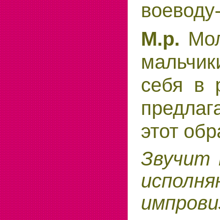
воеводу
Мол
М.р.
мальчик
себя в 
предлаг
этот обр
Звучит 
испол
импрови