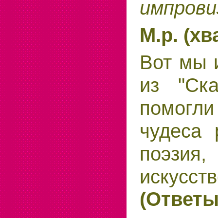
импрови
М.р. (хв
Вот мы 
из "Ск
помогли
чудеса 
поэзия,
искусст
(Ответы