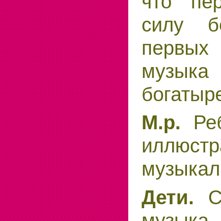
что пе
силу б
первых
музыка
богатыр
Реб
М.р.
иллюс
музыкал
Со
Дети.
музыка 