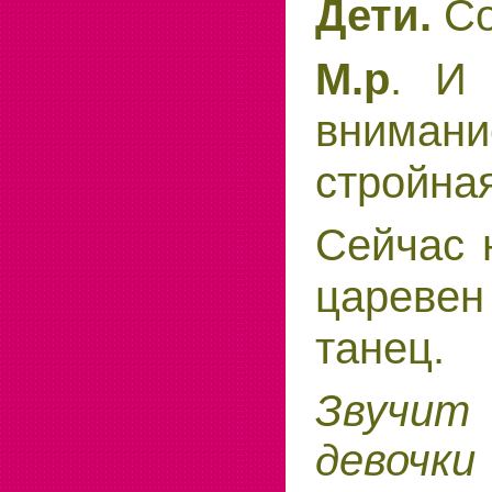
Со
Дети.
. И 
М.р
внимани
стройна
Сейчас 
царевен
танец.
Звучит
девоч