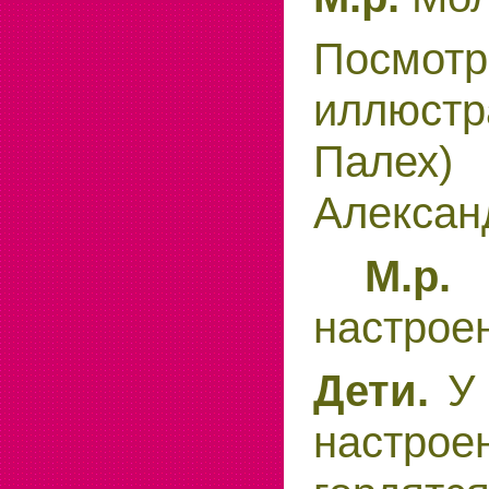
Посмот
иллюст
Палех
Алексан
М.р
настрое
Дети.
У 
настро