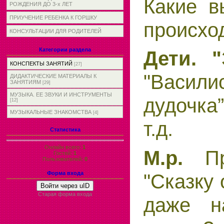
Какие в
РОЖДЕНИЯ ДО 3-х ЛЕТ
ПРИУЧЕНИЕ РЕБЕНКА К ГОРШКУ
происхо
КОНСУЛЬТАЦИИ ДЛЯ РОДИТЕЛЕЙ
Категории раздела
Дети. "
КОНСПЕКТЫ ЗАНЯТИЙ
[27]
"Васили
ДИДАКТИЧЕСКИЕ МАТЕРИАЛЫ К
ЗАНЯТИЯМ
[29]
МУЗЫКА. ЕЕ ЗВУКИ И ИНСТРУМЕНТЫ
дудочка”
[12]
МУЗЫКАЛЬНЫЕ ЗНАКОМСТВА
[4]
т.д.
Статистика
Онлайн всего:
1
М.р.
П
Гостей:
1
Пользователей:
0
"Сказку 
Форма входа
Войти через uID
Старая форма входа
даже н