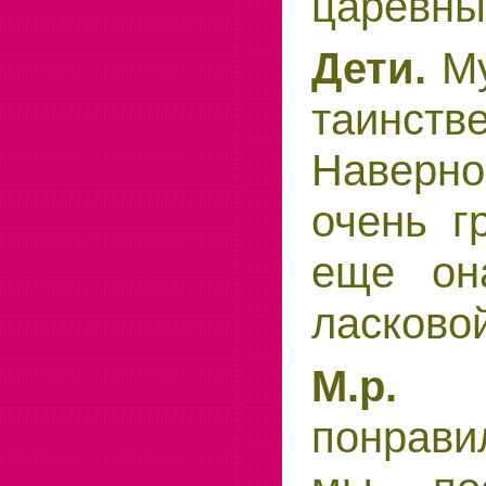
царевны
Му
Дети.
таинс
Наверно
очень г
еще он
ласковой
Хо
М.р.
понрави