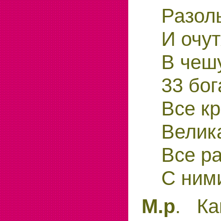
Разол
И очут
В чешу
33 бог
Все к
Велик
Все ра
С ним
М.р
. Ка