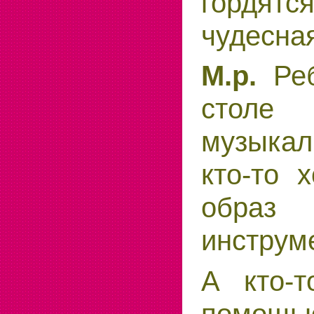
гордятс
чудесна
М.р.
Реб
столе
музыка
кто-то 
образ 
инструм
А кто-
помощью