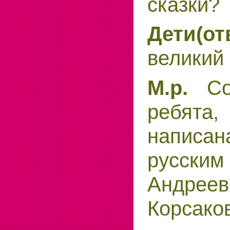
сказки?
Дети(от
великий 
М.р.
Сов
ребята
написан
русски
Андр
Корсако