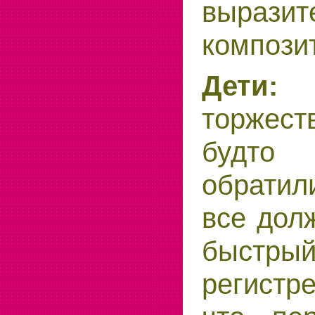
вырази
компози
Дети:
Э
торжест
будто 
обратили
все дол
быстрый
регистр