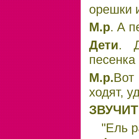
орешки 
М.р
. А 
Дети
. 
песенка 
М.р.
Вот
ходят, у
ЗВУЧИТ
"Ель р