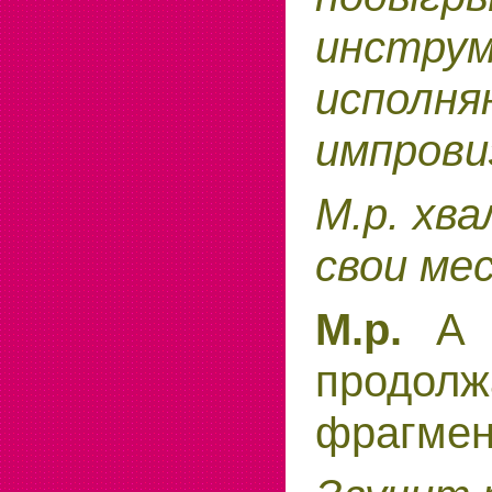
инстр
испол
импрови
М.р. хв
свои ме
М.р.
А т
продолж
фрагмен