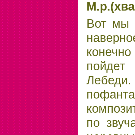
М.р.(хва
Вот мы 
наверно
конечно
пойдет
Лебеди.
пофант
компози
по звуч