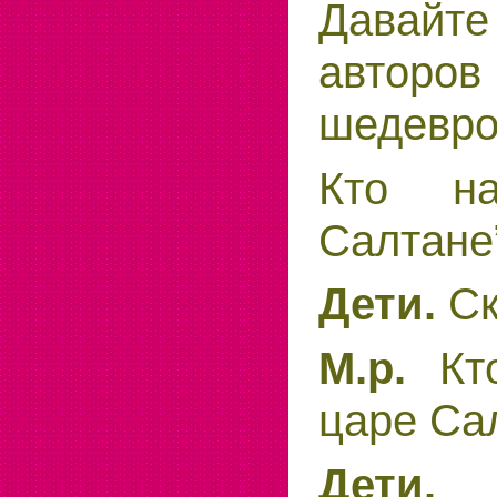
Давайт
авторо
шедевро
Кто на
Салтане
Ск
Дети.
Кт
М.р.
царе Са
Дети