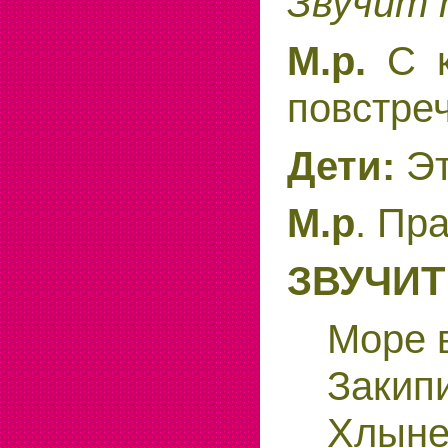
Звучит 
М.р.
С к
повстре
Дети:
Эт
М.р
. Пр
ЗВУЧИТ
Море 
Закипи
Хлынет