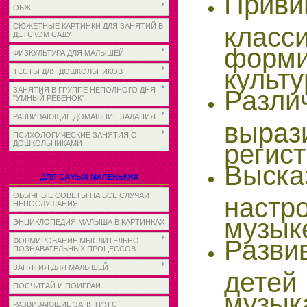
Приви
ОБЖ
класс
СЮЖЕТНЫЕ КАРТИНКИ ДЛЯ ЗАНЯТИЙ В
ДЕТСКОМ САДУ
форм
ФИЗКУЛЬТУРА ДЛЯ МАЛЫШЕЙ
культу
ТЕСТЫ ДЛЯ ДОШКОЛЬНИКОВ
Разли
ЗАНЯТИЯ В ГРУППЕ НЕПОЛНОГО ДНЯ
"УМНЫЙ РЕБЕНОК"
РАЗВИВАЮЩИЕ ДОМАШНИЕ ЗАДАНИЯ
выра
ПСИХОЛОГИЧЕСКИЕ ЗАНЯТИЯ С
регист
ДОШКОЛЬНИКАМИ
Выск
ДЛЯ САМЫХ МАЛЕНЬКИХ
ОБЫЧНЫЕ СОВЕТЫ НА ВСЕ СЛУЧАИ
наст
НЕПОСЛУШАНИЯ
музык
ЭНЦИКЛОПЕДИЯ МАЛЫША В КАРТИНКАХ
Разви
ФОРМИРОВАНИЕ МЫСЛИТЕЛЬНО-
ПОЗНАВАТЕЛЬНЫХ ПРОЦЕССОВ
ЗАНЯТИЯ ДЛЯ МАЛЫШЕЙ
дет
ПОСЧИТАЙ И ПОИГРАЙ
музык
РАЗВИВАЮЩИЕ ЗАНЯТИЯ С