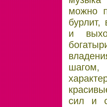
можно п
бурлит,
и выхо
богаты
владен
шагом,
характ
красивы
сил и с