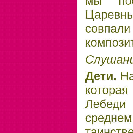
мы по
Царевн
совпали
компози
Слушани
Н
Дети.
которая
Лебеди 
средн
таинстве