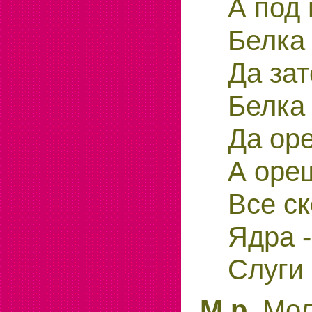
А под
Белка 
Да зат
Белка
Да оре
А оре
Все ск
Ядра -
Слуги 
М.р.
Мол