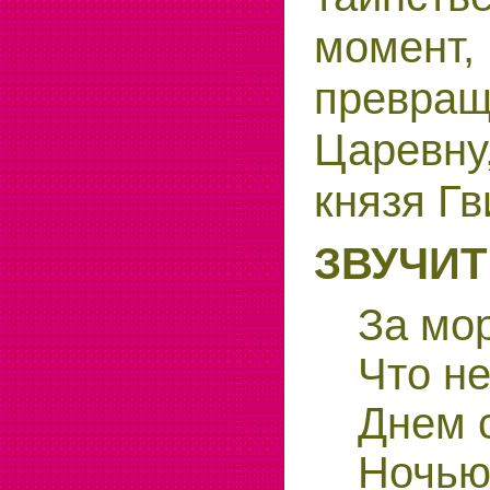
момент
превр
Царевну
князя Гв
ЗВУЧИТ
За мо
Что не
Днем с
Ночью