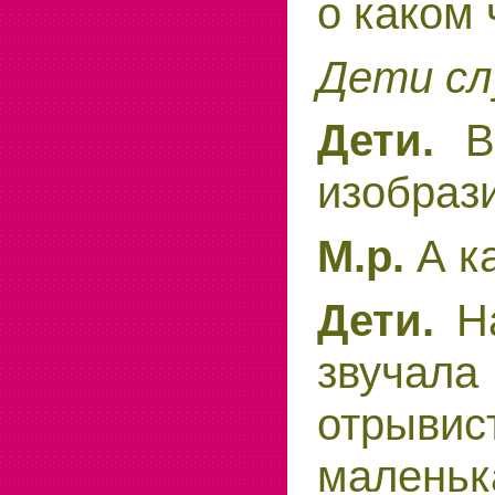
о каком 
Дети сл
Дети.
В 
изобрази
М.р.
А к
Дети.
На
звучала
отрыви
малень