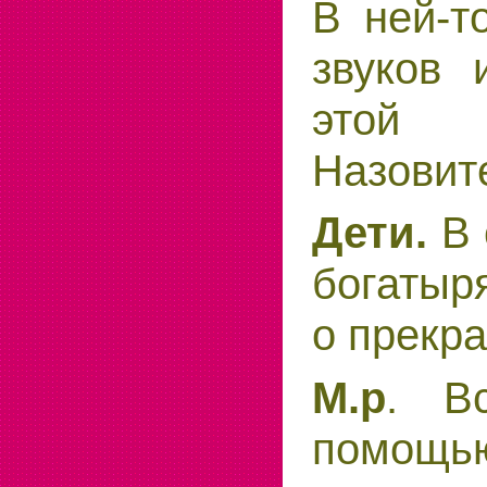
В ней-т
звуков
этой з
Назовите
Дети.
В 
богатыр
о прекр
М.р
. В
помощью