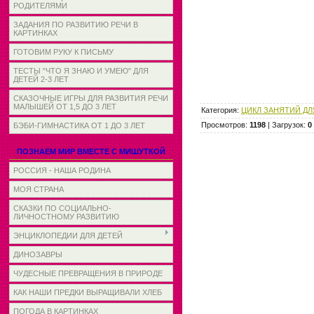
РОДИТЕЛЯМИ
ЗАДАНИЯ ПО РАЗВИТИЮ РЕЧИ В
КАРТИНКАХ
ГОТОВИМ РУКУ К ПИСЬМУ
ТЕСТЫ "ЧТО Я ЗНАЮ И УМЕЮ" ДЛЯ
ДЕТЕЙ 2-3 ЛЕТ
СКАЗОЧНЫЕ ИГРЫ ДЛЯ РАЗВИТИЯ РЕЧИ
МАЛЫШЕЙ ОТ 1,5 ДО 3 ЛЕТ
Категория
:
ЦИКЛ ЗАНЯТИЙ Д
Просмотров
:
1198
|
Загрузок
:
0
БЭБИ-ГИМНАСТИКА ОТ 1 ДО 3 ЛЕТ
ПОЗНАЕМ МИР ВМЕСТЕ С МИШУТКОЙ
РОССИЯ - НАША РОДИНА
МОЯ СТРАНА
СКАЗКИ ПО СОЦИАЛЬНО-
ЛИЧНОСТНОМУ РАЗВИТИЮ
ЭНЦИКЛОПЕДИИ ДЛЯ ДЕТЕЙ
ДИНОЗАВРЫ
ЧУДЕСНЫЕ ПРЕВРАЩЕНИЯ В ПРИРОДЕ
КАК НАШИ ПРЕДКИ ВЫРАЩИВАЛИ ХЛЕБ
ПОГОДА В КАРТИНКАХ