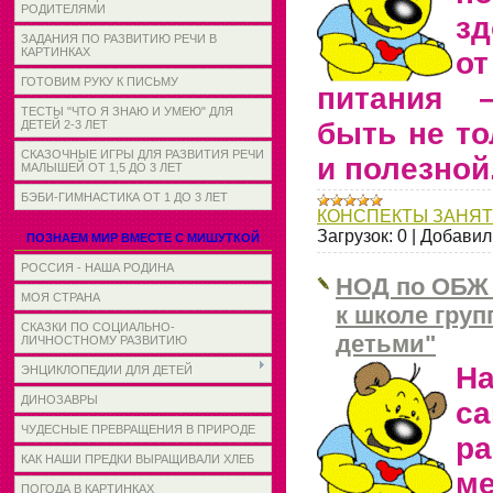
РОДИТЕЛЯМИ
зд
ЗАДАНИЯ ПО РАЗВИТИЮ РЕЧИ В
КАРТИНКАХ
о
ГОТОВИМ РУКУ К ПИСЬМУ
питания 
ТЕСТЫ "ЧТО Я ЗНАЮ И УМЕЮ" ДЛЯ
быть не то
ДЕТЕЙ 2-3 ЛЕТ
СКАЗОЧНЫЕ ИГРЫ ДЛЯ РАЗВИТИЯ РЕЧИ
и полезной
МАЛЫШЕЙ ОТ 1,5 ДО 3 ЛЕТ
БЭБИ-ГИМНАСТИКА ОТ 1 ДО 3 ЛЕТ
КОНСПЕКТЫ ЗАНЯ
Загрузок:
0
|
Добавил
ПОЗНАЕМ МИР ВМЕСТЕ С МИШУТКОЙ
РОССИЯ - НАША РОДИНА
НОД по ОБЖ 
МОЯ СТРАНА
к школе гру
СКАЗКИ ПО СОЦИАЛЬНО-
детьми"
ЛИЧНОСТНОМУ РАЗВИТИЮ
Н
ЭНЦИКЛОПЕДИИ ДЛЯ ДЕТЕЙ
ДИНОЗАВРЫ
са
ЧУДЕСНЫЕ ПРЕВРАЩЕНИЯ В ПРИРОДЕ
ра
КАК НАШИ ПРЕДКИ ВЫРАЩИВАЛИ ХЛЕБ
м
ПОГОДА В КАРТИНКАХ