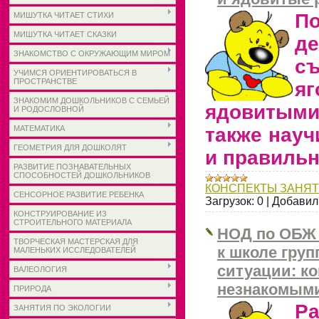
По
МИШУТКА ЧИТАЕТ СТИХИ
МИШУТКА ЧИТАЕТ СКАЗКИ
д
ЗНАКОМСТВО С ОКРУЖАЮЩИМ МИРОМ
с
УЧИМСЯ ОРИЕНТИРОВАТЬСЯ В
ПРОСТРАНСТВЕ
я
ЗНАКОМИМ ДОШКОЛЬНИКОВ С СЕМЬЕЙ
ядовитыми
И РОДОСЛОВНОЙ
МАТЕМАТИКА
также науч
ГЕОМЕТРИЯ ДЛЯ ДОШКОЛЯТ
и правильн
РАЗВИТИЕ ПОЗНАВАТЕЛЬНЫХ
СПОСОБНОСТЕЙ ДОШКОЛЬНИКОВ
КОНСПЕКТЫ ЗАНЯ
СЕНСОРНОЕ РАЗВИТИЕ РЕБЕНКА
Загрузок:
0
|
Добавил
КОНСТРУИРОВАНИЕ ИЗ
СТРОИТЕЛЬНОГО МАТЕРИАЛА
НОД по ОБЖ 
ТВОРЧЕСКАЯ МАСТЕРСКАЯ ДЛЯ
к школе гру
МАЛЕНЬКИХ ИССЛЕДОВАТЕЛЕЙ
ситуации: ко
ВАЛЕОЛОГИЯ
незнакомыми
ПРИРОДА
Р
ЗАНЯТИЯ ПО ЭКОЛОГИИ