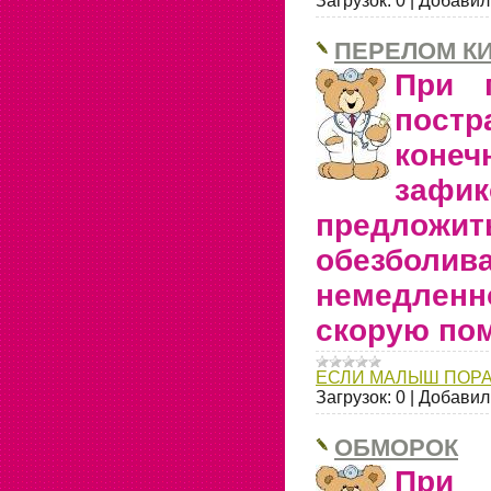
Загрузок:
0
|
Добавил
ПЕРЕЛОМ К
При 
постр
коне
зафик
предлож
обезбо
немедле
скорую по
ЕСЛИ МАЛЫШ ПОР
Загрузок:
0
|
Добавил
ОБМОРОК
При