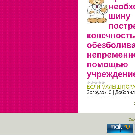
необх
ш
постр
конечно
обезбо
непременн
помощью 
учреждени
ЕСЛИ МАЛЫШ ПОР
Загрузок:
0
|
Добавил
Cop