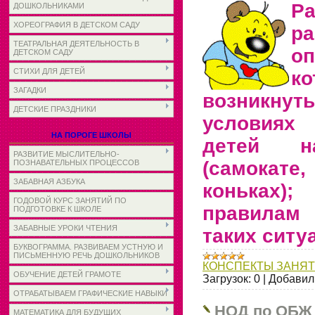
Ра
ДОШКОЛЬНИКАМИ
ХОРЕОГРАФИЯ В ДЕТСКОМ САДУ
р
ТЕАТРАЛЬНАЯ ДЕЯТЕЛЬНОСТЬ В
оп
ДЕТСКОМ САДУ
СТИХИ ДЛЯ ДЕТЕЙ
к
ЗАГАДКИ
возникну
ДЕТСКИЕ ПРАЗДНИКИ
условиях
НА ПОРОГЕ ШКОЛЫ
детей н
РАЗВИТИЕ МЫСЛИТЕЛЬНО-
(самокат
ПОЗНАВАТЕЛЬНЫХ ПРОЦЕССОВ
ЗАБАВНАЯ АЗБУКА
коньках);
ГОДОВОЙ КУРС ЗАНЯТИЙ ПО
правилам
ПОДГОТОВКЕ К ШКОЛЕ
ЗАБАВНЫЕ УРОКИ ЧТЕНИЯ
таких ситу
БУКВОГРАММА. РАЗВИВАЕМ УСТНУЮ И
ПИСЬМЕННУЮ РЕЧЬ ДОШКОЛЬНИКОВ
КОНСПЕКТЫ ЗАНЯ
ОБУЧЕНИЕ ДЕТЕЙ ГРАМОТЕ
Загрузок:
0
|
Добавил
ОТРАБАТЫВАЕМ ГРАФИЧЕСКИЕ НАВЫКИ
НОД по ОБЖ 
МАТЕМАТИКА ДЛЯ БУДУЩИХ