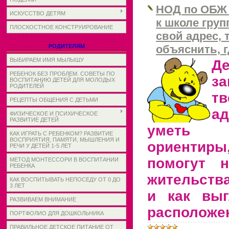
НОД по ОБЖ 
ИСКУССТВО ДЕТЯМ
к школе груп
ПЛОСКОСТНОЕ КОНСТРУИРОВАНИЕ
свой адрес,
РОДИТЕЛЯМ
объяснить, 
ВЫБИРАЕМ ИМЯ МЫЛЫШУ
Д
РЕБЕНОК БЕЗ ПРОБЛЕМ. СОВЕТЫ ПО
з
ВОСПИТАНИЮ ДЕТЕЙ ДЛЯ МОЛОДЫХ
РОДИТЕЛЕЙ
тв
РЕЦЕПТЫ ОБЩЕНИЯ С ДЕТЬМИ
ад
ФИЗИЧЕСКОЕ И ПСИХИЧЕСКОЕ
РАЗВИТИЕ ДЕТЕЙ
уметь 
КАК ИГРАТЬ С РЕБЕНКОМ? РАЗВИТИЕ
ВОСПРИЯТИЯ, ПАМЯТИ, МЫШЛЕНИЯ И
ориенти
РЕЧИ У ДЕТЕЙ 1-5 ЛЕТ
помогут 
МЕТОД МОНТЕССОРИ В ВОСПИТАНИИ
РЕБЕНКА
жительства
КАК ВОСПИТЫВАТЬ НЕПОСЕДУ ОТ 0 ДО
3 ЛЕТ
и как выг
РАЗВИВАЕМ ВНИМАНИЕ
расположен
ПОРТФОЛИО ДЛЯ ДОШКОЛЬНИКА
ПРАВИЛЬНОЕ ДЕТСКОЕ ПИТАНИЕ ОТ