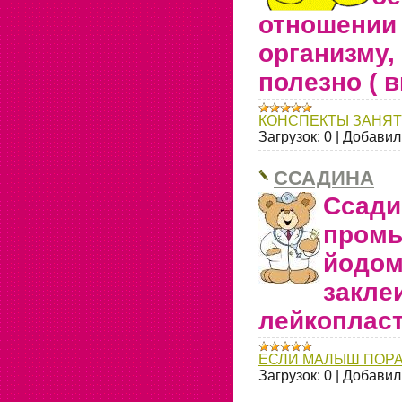
отношен
организм
полезно ( 
КОНСПЕКТЫ ЗАНЯ
Загрузок:
0
|
Добавил
ССАДИНА
Сса
пром
йодом
закле
лейкоплас
ЕСЛИ МАЛЫШ ПОР
Загрузок:
0
|
Добавил