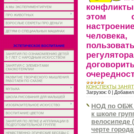
конфликты
А МЫ ЭКСПЕРИМЕНТИРУЕМ
этом с
ПРО ЖИВОТНЫХ
ВЗРОСЛЫЕ СЕКРЕТЫ ПРО ДЕНЬГИ
настрое
ДЕТЯМ О СПЕЦИАЛЬНЫХ МАШИНАХ
челове
пользова
ЭСТЕТИЧЕСКОЕ ВОСПИТАНИЕ
регулятор
ЗАНЯТИЯ ПО ОЗНАКОМЛЕНИЮ ДЕТЕЙ
5-7 ЛЕТ С НАРОДНЫМ ИСКУССТВОМ
договори
ЗАНЯТИЯ С ЭЛЕМЕНТАМИ
СКАЗКОТЕРАПИИ
очередност
РАЗВИТИЕ ТВОРЧЕСКОГО МЫШЛЕНИЯ.
РАБОТАЕМ ПО СКАЗКЕ
КОНСПЕКТЫ ЗАНЯ
МУЗЫКА
Загрузок:
0
|
Добавил
ШКОЛА РИСОВАНИЯ ДЛЯ МАЛЫШЕЙ
НОД по ОБЖ 
ИЗОБРАЗИТЕЛЬНОЕ ИСКУССТВО
к школе груп
ВОСПИТАНИЕ ЦВЕТОМ
велосипеде (
ЗАНЯТИЯ ПО ЛЕПКЕ И АППЛИКАЦИИ В
ПОДГОТОВИТЕЛЬНОЙ ГРУППЕ
черте города
НРАВСТВЕННО-ЭТИЧЕСКИЕ БЕСЕДЫ С