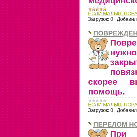
медицинск
ЕСЛИ МАЛЫШ ПОР
Загрузок:
0
|
Добавил
ПОВРЕЖДЕН
Повр
нуж
закр
повяз
скорее в
помощь.
ЕСЛИ МАЛЫШ ПОР
Загрузок:
0
|
Добавил
ПЕРЕЛОМ Н
При 