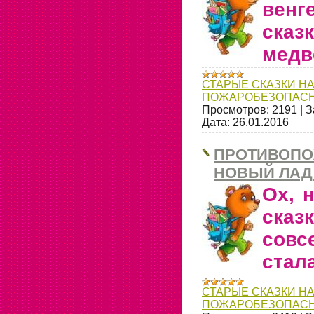
венг
сказ
медв
СТАРЫЕ СКАЗКИ НА
ПОЖАРОБЕЗОПАСН
Просмотров:
2191
|
З
Дата:
26.01.2016
ПРОТИВОПО
НОВЫЙ ЛАД 
Ох, 
ска
сов
стала
СТАРЫЕ СКАЗКИ НА
ПОЖАРОБЕЗОПАСН