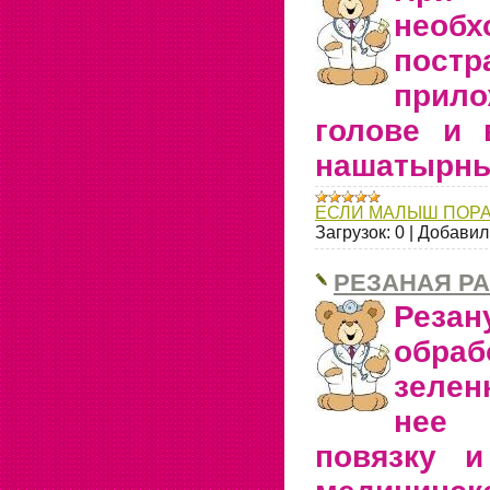
необ
постр
прил
голове и 
нашатырны
ЕСЛИ МАЛЫШ ПОР
Загрузок:
0
|
Добавил
РЕЗАНАЯ Р
Реза
обраб
зелен
нее 
повязку и