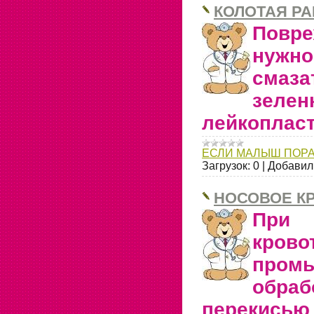
КОЛОТАЯ Р
Повр
нуж
смаз
зеле
лейкоплас
ЕСЛИ МАЛЫШ ПОР
Загрузок:
0
|
Добавил
НОСОВОЕ К
Пр
кров
про
обра
перекисью