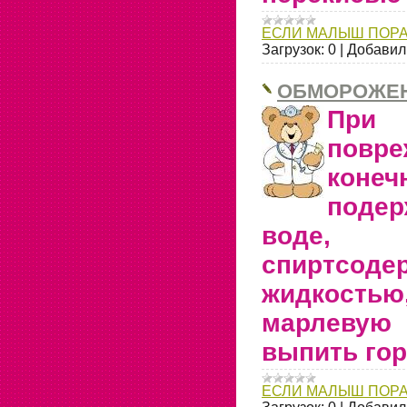
ЕСЛИ МАЛЫШ ПОР
Загрузок:
0
|
Добавил
ОБМОРОЖЕ
При 
повр
коне
подер
воде, 
спиртсоде
жидкост
марлеву
выпить гор
ЕСЛИ МАЛЫШ ПОР