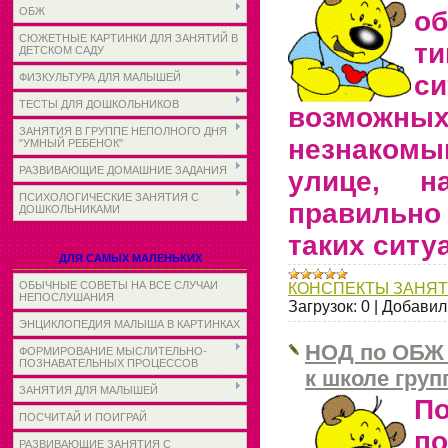
ОБЖ
об
СЮЖЕТНЫЕ КАРТИНКИ ДЛЯ ЗАНЯТИЙ В
ти
ДЕТСКОМ САДУ
си
ФИЗКУЛЬТУРА ДЛЯ МАЛЫШЕЙ
ТЕСТЫ ДЛЯ ДОШКОЛЬНИКОВ
возможны
ЗАНЯТИЯ В ГРУППЕ НЕПОЛНОГО ДНЯ
незнаком
"УМНЫЙ РЕБЕНОК"
РАЗВИВАЮЩИЕ ДОМАШНИЕ ЗАДАНИЯ
улице, н
ПСИХОЛОГИЧЕСКИЕ ЗАНЯТИЯ С
правильн
ДОШКОЛЬНИКАМИ
таких ситу
ДЛЯ САМЫХ МАЛЕНЬКИХ
ОБЫЧНЫЕ СОВЕТЫ НА ВСЕ СЛУЧАИ
КОНСПЕКТЫ ЗАНЯ
НЕПОСЛУШАНИЯ
Загрузок:
0
|
Добавил
ЭНЦИКЛОПЕДИЯ МАЛЫША В КАРТИНКАХ
НОД по ОБЖ 
ФОРМИРОВАНИЕ МЫСЛИТЕЛЬНО-
ПОЗНАВАТЕЛЬНЫХ ПРОЦЕССОВ
к школе гру
ЗАНЯТИЯ ДЛЯ МАЛЫШЕЙ
П
ПОСЧИТАЙ И ПОИГРАЙ
п
РАЗВИВАЮЩИЕ ЗАНЯТИЯ С