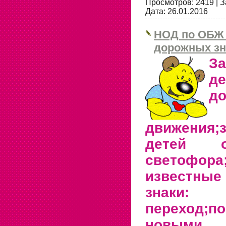
Просмотров:
2419
|
З
Дата:
26.01.2016
НОД по ОБЖ 
дорожных зн
З
д
до
движения;з
детей о
светофора
известн
знаки:
переход;
новыми