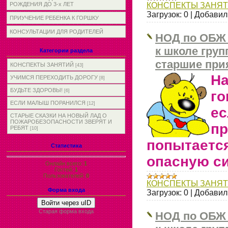
РОЖДЕНИЯ ДО 3-х ЛЕТ
КОНСПЕКТЫ ЗАНЯ
Загрузок:
0
|
Добавил
ПРИУЧЕНИЕ РЕБЕНКА К ГОРШКУ
КОНСУЛЬТАЦИИ ДЛЯ РОДИТЕЛЕЙ
НОД по ОБЖ 
к школе груп
Категории раздела
старшие при
КОНСПЕКТЫ ЗАНЯТИЙ
[43]
Н
УЧИМСЯ ПЕРЕХОДИТЬ ДОРОГУ
[8]
БУДЬТЕ ЗДОРОВЫ!
[6]
г
ЕСЛИ МАЛЫШ ПОРАНИЛСЯ
[12]
е
СТАРЫЕ СКАЗКИ НА НОВЫЙ ЛАД О
ПОЖАРОБЕЗОПАСНОСТИ ЗВЕРЯТ И
пр
РЕБЯТ
[10]
попытаетс
Статистика
опасную с
Онлайн всего:
1
Гостей:
1
Пользователей:
0
КОНСПЕКТЫ ЗАНЯ
Форма входа
Загрузок:
0
|
Добавил
Войти через uID
Старая форма входа
НОД по ОБЖ 