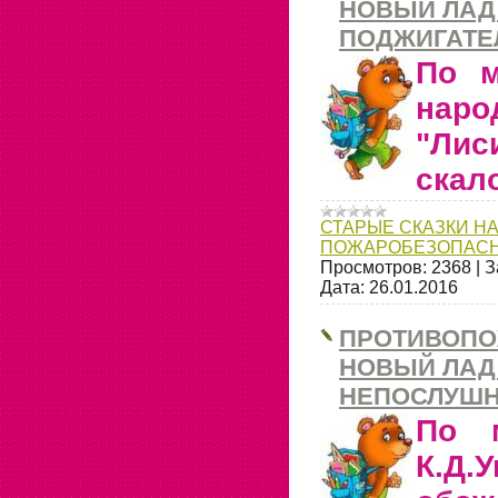
НОВЫЙ ЛАД 
ПОДЖИГАТЕ
По м
нар
"Л
скал
СТАРЫЕ СКАЗКИ НА
ПОЖАРОБЕЗОПАСН
Просмотров:
2368
|
З
Дата:
26.01.2016
ПРОТИВОПО
НОВЫЙ ЛАД 
НЕПОСЛУШН
По м
К.Д.