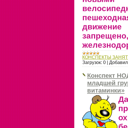
велосипе
пешеход
движени
запрещено
железнодо
КОНСПЕКТЫ ЗАНЯ
Загрузок:
0
|
Добавил
Конспект НО
младшей гру
витаминки»
Да
пр
ох
б