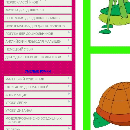
ПЕРВОКЛАССНИКОВ
ФИЗИКА ДЛЯ ДОШКОЛЯТ
ГЕОГРАФИЯ ДЛЯ ДОШКОЛЬНИКОВ
ИНФОРМАТИКА ДЛЯ ДОШКОЛЬНИКОВ
ЛОГИКА ДЛЯ ДОШКОЛЬНИКОВ
АНГЛИЙСКИЙ ЯЗЫК ДЛЯ МАЛЫШЕЙ
НЕМЕЦКИЙ ЯЗЫК
ДЛЯ ОДАРЕННЫХ ДОШКОЛЬНИКОВ
УМЕЛЫЕ РУЧКИ
МАЛЕНЬКИЙ ХУДОЖНИК
РАСКРАСКИ ДЛЯ МАЛЫШЕЙ
АППЛИКАЦИЯ
УРОКИ ЛЕПКИ
УРОКИ ДИЗАЙНА
МОДЕЛИРОВАНИЕ ИЗ ВОЗДУШНЫХ
ШАРИКОВ
ПОДЕЛКИ