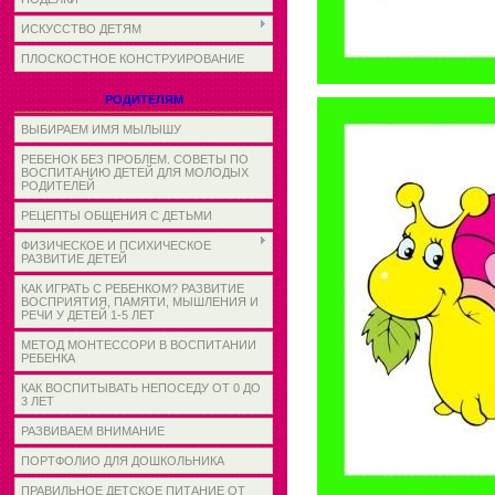
ИСКУССТВО ДЕТЯМ
ПЛОСКОСТНОЕ КОНСТРУИРОВАНИЕ
РОДИТЕЛЯМ
ВЫБИРАЕМ ИМЯ МЫЛЫШУ
РЕБЕНОК БЕЗ ПРОБЛЕМ. СОВЕТЫ ПО
ВОСПИТАНИЮ ДЕТЕЙ ДЛЯ МОЛОДЫХ
РОДИТЕЛЕЙ
РЕЦЕПТЫ ОБЩЕНИЯ С ДЕТЬМИ
ФИЗИЧЕСКОЕ И ПСИХИЧЕСКОЕ
РАЗВИТИЕ ДЕТЕЙ
КАК ИГРАТЬ С РЕБЕНКОМ? РАЗВИТИЕ
ВОСПРИЯТИЯ, ПАМЯТИ, МЫШЛЕНИЯ И
РЕЧИ У ДЕТЕЙ 1-5 ЛЕТ
МЕТОД МОНТЕССОРИ В ВОСПИТАНИИ
РЕБЕНКА
КАК ВОСПИТЫВАТЬ НЕПОСЕДУ ОТ 0 ДО
3 ЛЕТ
РАЗВИВАЕМ ВНИМАНИЕ
ПОРТФОЛИО ДЛЯ ДОШКОЛЬНИКА
ПРАВИЛЬНОЕ ДЕТСКОЕ ПИТАНИЕ ОТ