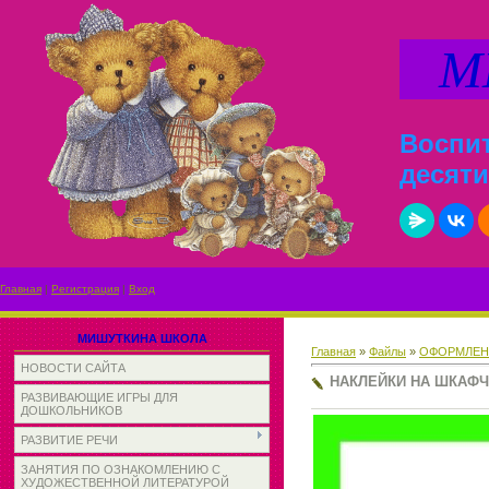
МИ
Воспит
десяти
Главная
|
Регистрация
|
Вход
МИШУТКИНА ШКОЛА
Главная
»
Файлы
»
ОФОРМЛЕН
НОВОСТИ САЙТА
НАКЛЕЙКИ НА ШКАФ
РАЗВИВАЮЩИЕ ИГРЫ ДЛЯ
ДОШКОЛЬНИКОВ
РАЗВИТИЕ РЕЧИ
ЗАНЯТИЯ ПО ОЗНАКОМЛЕНИЮ С
ХУДОЖЕСТВЕННОЙ ЛИТЕРАТУРОЙ