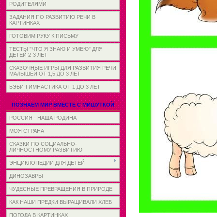
РОДИТЕЛЯМИ
ЗАДАНИЯ ПО РАЗВИТИЮ РЕЧИ В
КАРТИНКАХ
ГОТОВИМ РУКУ К ПИСЬМУ
ТЕСТЫ "ЧТО Я ЗНАЮ И УМЕЮ" ДЛЯ
ДЕТЕЙ 2-3 ЛЕТ
СКАЗОЧНЫЕ ИГРЫ ДЛЯ РАЗВИТИЯ РЕЧИ
МАЛЫШЕЙ ОТ 1,5 ДО 3 ЛЕТ
БЭБИ-ГИМНАСТИКА ОТ 1 ДО 3 ЛЕТ
ПОЗНАЕМ МИР ВМЕСТЕ С МИШУТКОЙ
РОССИЯ - НАША РОДИНА
МОЯ СТРАНА
СКАЗКИ ПО СОЦИАЛЬНО-
ЛИЧНОСТНОМУ РАЗВИТИЮ
ЭНЦИКЛОПЕДИИ ДЛЯ ДЕТЕЙ
ДИНОЗАВРЫ
ЧУДЕСНЫЕ ПРЕВРАЩЕНИЯ В ПРИРОДЕ
КАК НАШИ ПРЕДКИ ВЫРАЩИВАЛИ ХЛЕБ
ПОГОДА В КАРТИНКАХ