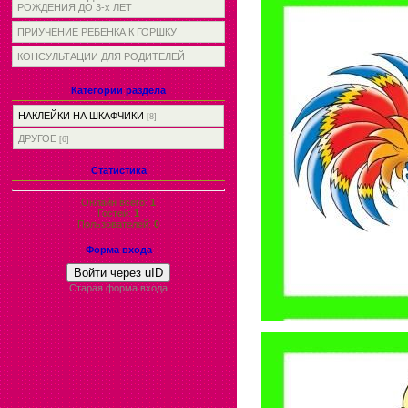
РОЖДЕНИЯ ДО 3-х ЛЕТ
ПРИУЧЕНИЕ РЕБЕНКА К ГОРШКУ
КОНСУЛЬТАЦИИ ДЛЯ РОДИТЕЛЕЙ
Категории раздела
НАКЛЕЙКИ НА ШКАФЧИКИ
[8]
ДРУГОЕ
[6]
Статистика
Онлайн всего:
1
Гостей:
1
Пользователей:
0
Форма входа
Войти через uID
Старая форма входа