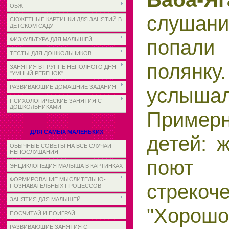
ОБЖ
слуша
СЮЖЕТНЫЕ КАРТИНКИ ДЛЯ ЗАНЯТИЙ В
ДЕТСКОМ САДУ
попали
ФИЗКУЛЬТУРА ДЛЯ МАЛЫШЕЙ
ТЕСТЫ ДЛЯ ДОШКОЛЬНИКОВ
полян
ЗАНЯТИЯ В ГРУППЕ НЕПОЛНОГО ДНЯ
"УМНЫЙ РЕБЕНОК"
РАЗВИВАЮЩИЕ ДОМАШНИЕ ЗАДАНИЯ
услышал
ПСИХОЛОГИЧЕСКИЕ ЗАНЯТИЯ С
ДОШКОЛЬНИКАМИ
Пример
ДЛЯ САМЫХ МАЛЕНЬКИХ
детей: 
ОБЫЧНЫЕ СОВЕТЫ НА ВСЕ СЛУЧАИ
НЕПОСЛУШАНИЯ
поют
ЭНЦИКЛОПЕДИЯ МАЛЫША В КАРТИНКАХ
ФОРМИРОВАНИЕ МЫСЛИТЕЛЬНО-
стрекоч
ПОЗНАВАТЕЛЬНЫХ ПРОЦЕССОВ
ЗАНЯТИЯ ДЛЯ МАЛЫШЕЙ
"Хорош
ПОСЧИТАЙ И ПОИГРАЙ
РАЗВИВАЮЩИЕ ЗАНЯТИЯ С