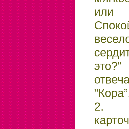
или 
Споко
вес
серди
это?
отвеча
"Кора”
2. 
карточ