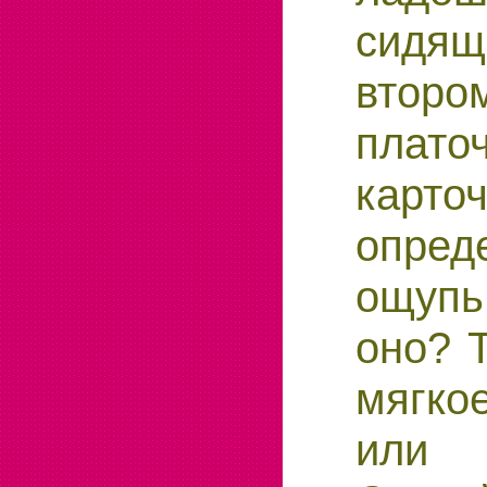
сид
второ
плато
кар
опре
ощуп
оно? 
мягко
или 