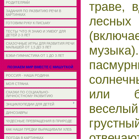
траве, 
РОДИТЕЛЯМИ
ЗАДАНИЯ ПО РАЗВИТИЮ РЕЧИ В
КАРТИНКАХ
лесны
ГОТОВИМ РУКУ К ПИСЬМУ
(включ
ТЕСТЫ "ЧТО Я ЗНАЮ И УМЕЮ" ДЛЯ
ДЕТЕЙ 2-3 ЛЕТ
СКАЗОЧНЫЕ ИГРЫ ДЛЯ РАЗВИТИЯ РЕЧИ
музыка)
МАЛЫШЕЙ ОТ 1,5 ДО 3 ЛЕТ
БЭБИ-ГИМНАСТИКА ОТ 1 ДО 3 ЛЕТ
пасму
ПОЗНАЕМ МИР ВМЕСТЕ С МИШУТКОЙ
солнечн
РОССИЯ - НАША РОДИНА
МОЯ СТРАНА
или бе
СКАЗКИ ПО СОЦИАЛЬНО-
ЛИЧНОСТНОМУ РАЗВИТИЮ
весе
ЭНЦИКЛОПЕДИИ ДЛЯ ДЕТЕЙ
ДИНОЗАВРЫ
грустн
ЧУДЕСНЫЕ ПРЕВРАЩЕНИЯ В ПРИРОДЕ
КАК НАШИ ПРЕДКИ ВЫРАЩИВАЛИ ХЛЕБ
отвечают
ПОГОДА В КАРТИНКАХ