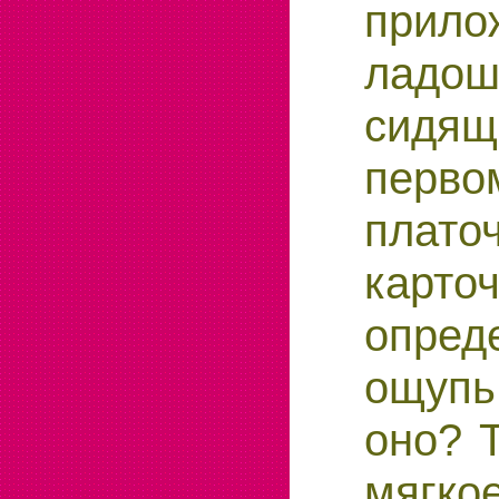
прило
ладо
сид
перво
плато
кар
опре
ощуп
оно? 
мягко