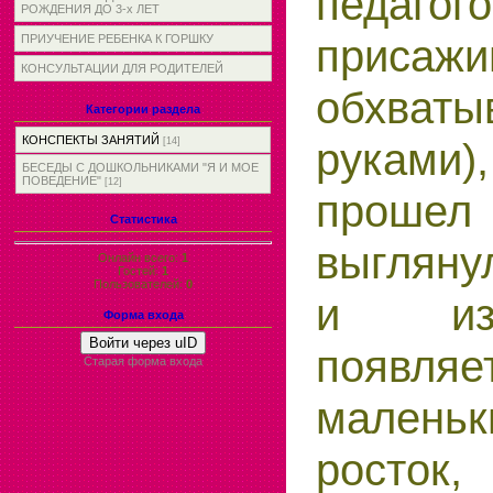
педагого
РОЖДЕНИЯ ДО 3-х ЛЕТ
присажи
ПРИУЧЕНИЕ РЕБЕНКА К ГОРШКУ
КОНСУЛЬТАЦИИ ДЛЯ РОДИТЕЛЕЙ
обхват
Категории раздела
КОНСПЕКТЫ ЗАНЯТИЙ
рукам
[14]
БЕСЕДЫ С ДОШКОЛЬНИКАМИ "Я И МОЕ
ПОВЕДЕНИЕ"
[12]
проше
Статистика
выглян
Онлайн всего:
1
Гостей:
1
Пользователей:
0
и из
Форма входа
Войти через uID
появляе
Старая форма входа
малень
росток