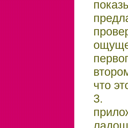
показ
предл
прове
ощуще
перв
втором
что эт
3. П
прило
ладо