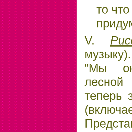
то что
приду
V.
Ри
музыку
"Мы ок
лесно
теперь 
(включа
Представ