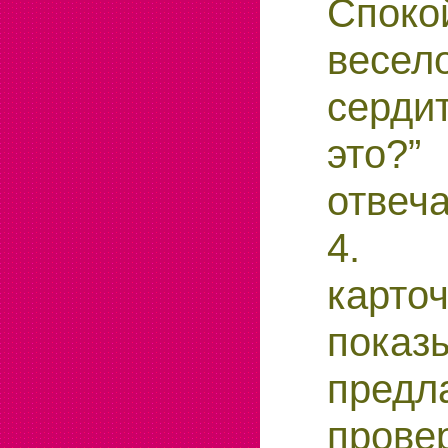
Споко
вес
серди
это?
отвеча
4. 
карточ
показ
предл
прове