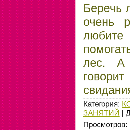
Беречь л
очень 
любит
помогат
лес. А
говор
свидания
Категория
:
К
ЗАНЯТИЙ
|
Д
Просмотров
: