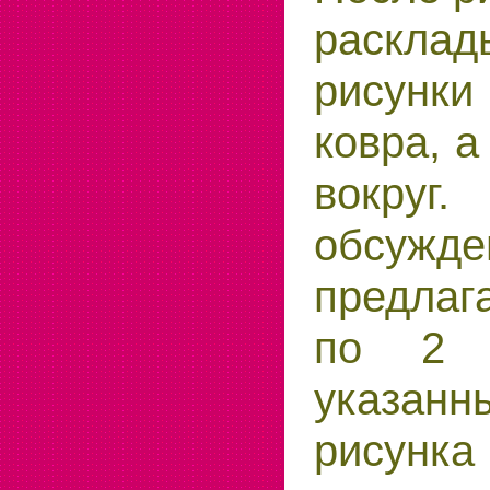
расклад
рисунк
ковра, а
вокруг
обсужде
предлаг
по 2 к
указанн
рисунка