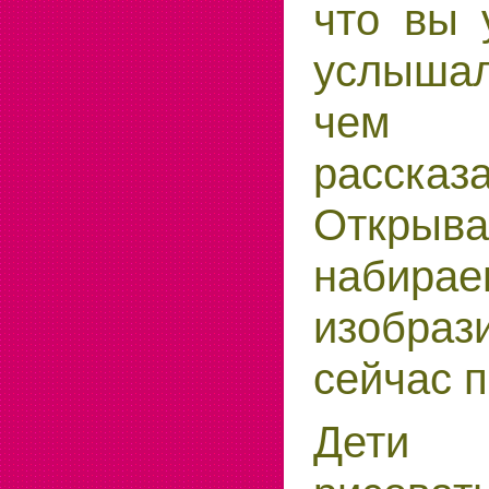
что вы 
услыша
чем
рассказ
Открыв
набира
изобраз
сейчас п
Дети 