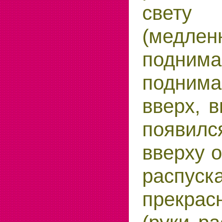
свету
(медлен
поднима
подни
вверх, в
появилс
вверху о
распуск
прекра