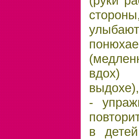
(руки р
сторо
улыбают
понюха
(медлен
вдох)
выдохе),
- упра
повтор
в детей