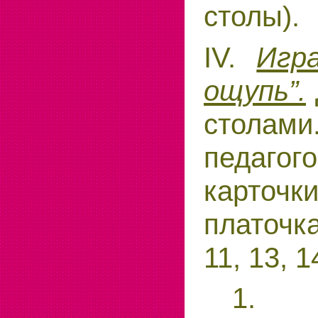
столы).
IV.
Игр
ощупь”.
стола
педаг
карточ
платочк
11, 13, 1
1. П