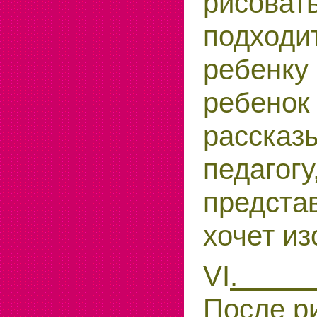
рисоват
подход
ребенку
ребено
рассказ
педаго
предст
хочет из
VI
После р