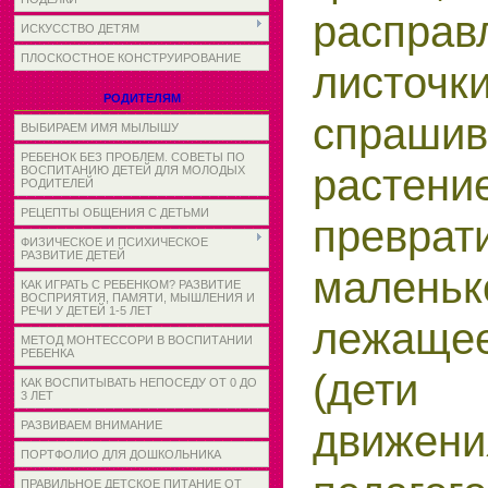
распра
ИСКУССТВО ДЕТЯМ
ПЛОСКОСТНОЕ КОНСТРУИРОВАНИЕ
листоч
РОДИТЕЛЯМ
спраши
ВЫБИРАЕМ ИМЯ МЫЛЫШУ
РЕБЕНОК БЕЗ ПРОБЛЕМ. СОВЕТЫ ПО
раст
ВОСПИТАНИЮ ДЕТЕЙ ДЛЯ МОЛОДЫХ
РОДИТЕЛЕЙ
РЕЦЕПТЫ ОБЩЕНИЯ С ДЕТЬМИ
превр
ФИЗИЧЕСКОЕ И ПСИХИЧЕСКОЕ
РАЗВИТИЕ ДЕТЕЙ
малень
КАК ИГРАТЬ С РЕБЕНКОМ? РАЗВИТИЕ
ВОСПРИЯТИЯ, ПАМЯТИ, МЫШЛЕНИЯ И
РЕЧИ У ДЕТЕЙ 1-5 ЛЕТ
лежащ
МЕТОД МОНТЕССОРИ В ВОСПИТАНИИ
РЕБЕНКА
(дети
КАК ВОСПИТЫВАТЬ НЕПОСЕДУ ОТ 0 ДО
3 ЛЕТ
движ
РАЗВИВАЕМ ВНИМАНИЕ
ПОРТФОЛИО ДЛЯ ДОШКОЛЬНИКА
ПРАВИЛЬНОЕ ДЕТСКОЕ ПИТАНИЕ ОТ