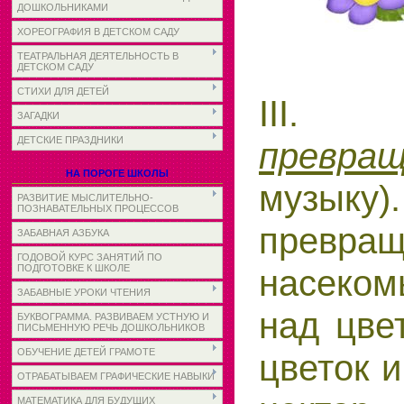
ДОШКОЛЬНИКАМИ
ХОРЕОГРАФИЯ В ДЕТСКОМ САДУ
ТЕАТРАЛЬНАЯ ДЕЯТЕЛЬНОСТЬ В
ДЕТСКОМ САДУ
СТИХИ ДЛЯ ДЕТЕЙ
III
ЗАГАДКИ
ДЕТСКИЕ ПРАЗДНИКИ
превращ
НА ПОРОГЕ ШКОЛЫ
музыку)
РАЗВИТИЕ МЫСЛИТЕЛЬНО-
ПОЗНАВАТЕЛЬНЫХ ПРОЦЕССОВ
превра
ЗАБАВНАЯ АЗБУКА
ГОДОВОЙ КУРС ЗАНЯТИЙ ПО
насеком
ПОДГОТОВКЕ К ШКОЛЕ
ЗАБАВНЫЕ УРОКИ ЧТЕНИЯ
над цве
БУКВОГРАММА. РАЗВИВАЕМ УСТНУЮ И
ПИСЬМЕННУЮ РЕЧЬ ДОШКОЛЬНИКОВ
ОБУЧЕНИЕ ДЕТЕЙ ГРАМОТЕ
цветок и
ОТРАБАТЫВАЕМ ГРАФИЧЕСКИЕ НАВЫКИ
МАТЕМАТИКА ДЛЯ БУДУЩИХ