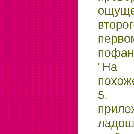
ощуще
втор
пер
пофан
"На
похож
5. П
прило
ладо