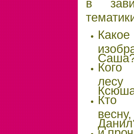
в зави
тематики
Какое
изобр
Саша
Кого
лес
Ксюш
Кто 
весн
Данил
и про