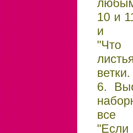
любым
10 и 1
и оп
"Что
листь
ветки.
6. Вы
набор
все 
"Если