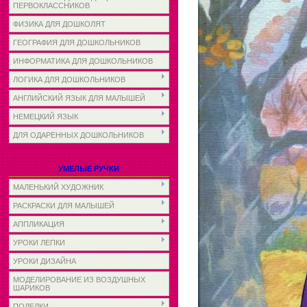
ПЕРВОКЛАССНИКОВ
ФИЗИКА ДЛЯ ДОШКОЛЯТ
ГЕОГРАФИЯ ДЛЯ ДОШКОЛЬНИКОВ
ИНФОРМАТИКА ДЛЯ ДОШКОЛЬНИКОВ
ЛОГИКА ДЛЯ ДОШКОЛЬНИКОВ
АНГЛИЙСКИЙ ЯЗЫК ДЛЯ МАЛЫШЕЙ
НЕМЕЦКИЙ ЯЗЫК
ДЛЯ ОДАРЕННЫХ ДОШКОЛЬНИКОВ
УМЕЛЫЕ РУЧКИ
МАЛЕНЬКИЙ ХУДОЖНИК
РАСКРАСКИ ДЛЯ МАЛЫШЕЙ
АППЛИКАЦИЯ
УРОКИ ЛЕПКИ
УРОКИ ДИЗАЙНА
МОДЕЛИРОВАНИЕ ИЗ ВОЗДУШНЫХ
ШАРИКОВ
ПОДЕЛКИ