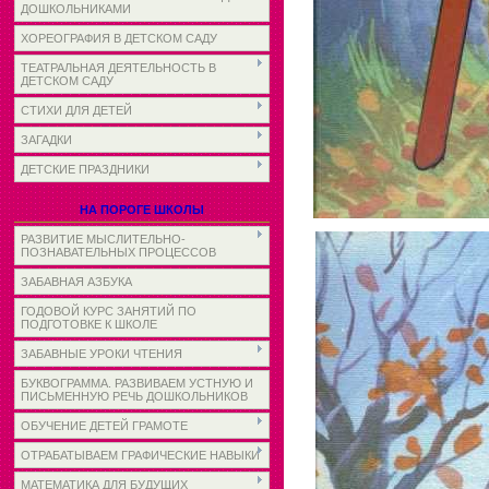
ДОШКОЛЬНИКАМИ
ХОРЕОГРАФИЯ В ДЕТСКОМ САДУ
ТЕАТРАЛЬНАЯ ДЕЯТЕЛЬНОСТЬ В
ДЕТСКОМ САДУ
СТИХИ ДЛЯ ДЕТЕЙ
ЗАГАДКИ
ДЕТСКИЕ ПРАЗДНИКИ
НА ПОРОГЕ ШКОЛЫ
РАЗВИТИЕ МЫСЛИТЕЛЬНО-
ПОЗНАВАТЕЛЬНЫХ ПРОЦЕССОВ
ЗАБАВНАЯ АЗБУКА
ГОДОВОЙ КУРС ЗАНЯТИЙ ПО
ПОДГОТОВКЕ К ШКОЛЕ
ЗАБАВНЫЕ УРОКИ ЧТЕНИЯ
БУКВОГРАММА. РАЗВИВАЕМ УСТНУЮ И
ПИСЬМЕННУЮ РЕЧЬ ДОШКОЛЬНИКОВ
ОБУЧЕНИЕ ДЕТЕЙ ГРАМОТЕ
ОТРАБАТЫВАЕМ ГРАФИЧЕСКИЕ НАВЫКИ
МАТЕМАТИКА ДЛЯ БУДУЩИХ