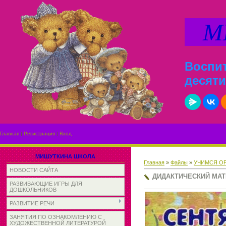
МИ
Воспит
десяти
Главная
|
Регистрация
|
Вход
МИШУТКИНА ШКОЛА
Главная
»
Файлы
»
УЧИМСЯ О
НОВОСТИ САЙТА
ДИДАКТИЧЕСКИЙ МАТ
РАЗВИВАЮЩИЕ ИГРЫ ДЛЯ
ДОШКОЛЬНИКОВ
РАЗВИТИЕ РЕЧИ
ЗАНЯТИЯ ПО ОЗНАКОМЛЕНИЮ С
ХУДОЖЕСТВЕННОЙ ЛИТЕРАТУРОЙ