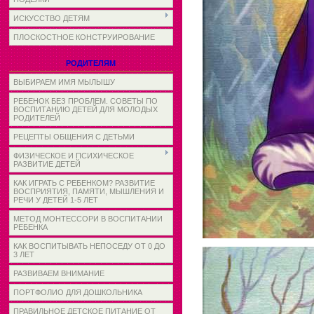
ИСКУССТВО ДЕТЯМ
ПЛОСКОСТНОЕ КОНСТРУИРОВАНИЕ
РОДИТЕЛЯМ
ВЫБИРАЕМ ИМЯ МЫЛЫШУ
РЕБЕНОК БЕЗ ПРОБЛЕМ. СОВЕТЫ ПО
ВОСПИТАНИЮ ДЕТЕЙ ДЛЯ МОЛОДЫХ
РОДИТЕЛЕЙ
РЕЦЕПТЫ ОБЩЕНИЯ С ДЕТЬМИ
ФИЗИЧЕСКОЕ И ПСИХИЧЕСКОЕ
РАЗВИТИЕ ДЕТЕЙ
КАК ИГРАТЬ С РЕБЕНКОМ? РАЗВИТИЕ
ВОСПРИЯТИЯ, ПАМЯТИ, МЫШЛЕНИЯ И
РЕЧИ У ДЕТЕЙ 1-5 ЛЕТ
МЕТОД МОНТЕССОРИ В ВОСПИТАНИИ
РЕБЕНКА
КАК ВОСПИТЫВАТЬ НЕПОСЕДУ ОТ 0 ДО
3 ЛЕТ
РАЗВИВАЕМ ВНИМАНИЕ
ПОРТФОЛИО ДЛЯ ДОШКОЛЬНИКА
ПРАВИЛЬНОЕ ДЕТСКОЕ ПИТАНИЕ ОТ