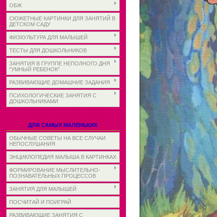
ОБЖ
СЮЖЕТНЫЕ КАРТИНКИ ДЛЯ ЗАНЯТИЙ В
ДЕТСКОМ САДУ
ФИЗКУЛЬТУРА ДЛЯ МАЛЫШЕЙ
ТЕСТЫ ДЛЯ ДОШКОЛЬНИКОВ
ЗАНЯТИЯ В ГРУППЕ НЕПОЛНОГО ДНЯ
"УМНЫЙ РЕБЕНОК"
РАЗВИВАЮЩИЕ ДОМАШНИЕ ЗАДАНИЯ
ПСИХОЛОГИЧЕСКИЕ ЗАНЯТИЯ С
ДОШКОЛЬНИКАМИ
ДЛЯ САМЫХ МАЛЕНЬКИХ
ОБЫЧНЫЕ СОВЕТЫ НА ВСЕ СЛУЧАИ
НЕПОСЛУШАНИЯ
ЭНЦИКЛОПЕДИЯ МАЛЫША В КАРТИНКАХ
ФОРМИРОВАНИЕ МЫСЛИТЕЛЬНО-
ПОЗНАВАТЕЛЬНЫХ ПРОЦЕССОВ
ЗАНЯТИЯ ДЛЯ МАЛЫШЕЙ
ПОСЧИТАЙ И ПОИГРАЙ
РАЗВИВАЮЩИЕ ЗАНЯТИЯ С