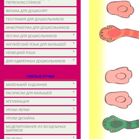
ПЕРВОКЛАССНИКОВ
ФИЗИКА ДЛЯ ДОШКОЛЯТ
ГЕОГРАФИЯ ДЛЯ ДОШКОЛЬНИКОВ
ИНФОРМАТИКА ДЛЯ ДОШКОЛЬНИКОВ
ЛОГИКА ДЛЯ ДОШКОЛЬНИКОВ
АНГЛИЙСКИЙ ЯЗЫК ДЛЯ МАЛЫШЕЙ
НЕМЕЦКИЙ ЯЗЫК
ДЛЯ ОДАРЕННЫХ ДОШКОЛЬНИКОВ
УМЕЛЫЕ РУЧКИ
МАЛЕНЬКИЙ ХУДОЖНИК
РАСКРАСКИ ДЛЯ МАЛЫШЕЙ
АППЛИКАЦИЯ
УРОКИ ЛЕПКИ
УРОКИ ДИЗАЙНА
МОДЕЛИРОВАНИЕ ИЗ ВОЗДУШНЫХ
ШАРИКОВ
ПОДЕЛКИ