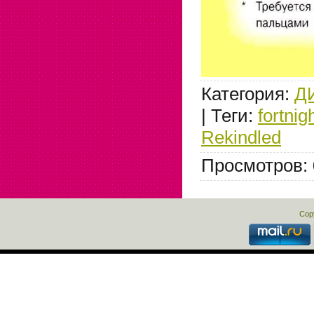
Категория
:
Д
|
Теги
:
fortnig
Rekindled
Просмотров
:
Cop