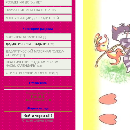
РОЖДЕНИЯ ДО 3-х ЛЕТ
ПРИУЧЕНИЕ РЕБЕНКА К ГОРШКУ
КОНСУЛЬТАЦИИ ДЛЯ РОДИТЕЛЕЙ
Категории раздела
КОНСПЕКТЫ ЗАНЯТИЙ
[3]
ДИДАКТИЧЕСКИЕ ЗАДАНИЯ
[26]
ДИДАКТИЧЕСКИЙ МАТЕРИАЛ "СЛЕВА-
СПРАВА"
[13]
ПРАКТИЧЕСКИЕ ЗАДАНИЯ "ВРЕМЯ,
ЧАСЫ, КАЛЕНДАРЬ"
[13]
СТИХОТВОРНЫЙ ХРОНОГРАФ
[7]
Статистика
Онлайн всего:
1
Гостей:
1
Пользователей:
0
Форма входа
Войти через uID
Старая форма входа