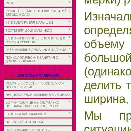
ОБЖ
СЮЖЕТНЫЕ КАРТИНКИ ДЛЯ ЗАНЯТИЙ В
Изнача
ДЕТСКОМ САДУ
ФИЗКУЛЬТУРА ДЛЯ МАЛЫШЕЙ
опреде
ТЕСТЫ ДЛЯ ДОШКОЛЬНИКОВ
ЗАНЯТИЯ В ГРУППЕ НЕПОЛНОГО ДНЯ
объему
"УМНЫЙ РЕБЕНОК"
РАЗВИВАЮЩИЕ ДОМАШНИЕ ЗАДАНИЯ
большо
ПСИХОЛОГИЧЕСКИЕ ЗАНЯТИЯ С
ДОШКОЛЬНИКАМИ
(одинако
ДЛЯ САМЫХ МАЛЕНЬКИХ
делить 
ОБЫЧНЫЕ СОВЕТЫ НА ВСЕ СЛУЧАИ
НЕПОСЛУШАНИЯ
ширина,
ЭНЦИКЛОПЕДИЯ МАЛЫША В КАРТИНКАХ
ФОРМИРОВАНИЕ МЫСЛИТЕЛЬНО-
ПОЗНАВАТЕЛЬНЫХ ПРОЦЕССОВ
Мы пре
ЗАНЯТИЯ ДЛЯ МАЛЫШЕЙ
ПОСЧИТАЙ И ПОИГРАЙ
ситуаци
РАЗВИВАЮЩИЕ ЗАНЯТИЯ С