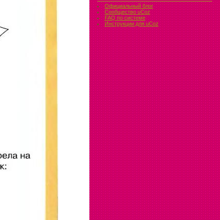
Официальный блог
Сообщество uCoz
FAQ по системе
Инструкции для uCoz