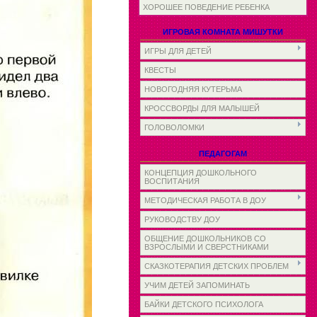
ХОРОШЕЕ ПОВЕДЕНИЕ РЕБЕНКА
ИГРОВАЯ КОМНАТА МИШУТКИ
ИГРЫ ДЛЯ ДЕТЕЙ
КВЕСТЫ
НОВОГОДНЯЯ КУТЕРЬМА
КРОССВОРДЫ ДЛЯ МАЛЫШЕЙ
ГОЛОВОЛОМКИ
ПЕДАГОГАМ
КОНЦЕПЦИЯ ДОШКОЛЬНОГО
ВОСПИТАНИЯ
МЕТОДИЧЕСКАЯ РАБОТА В ДОУ
РУКОВОДСТВУ ДОУ
ОБЩЕНИЕ ДОШКОЛЬНИКОВ СО
ВЗРОСЛЫМИ И СВЕРСТНИКАМИ
СКАЗКОТЕРАПИЯ ДЕТСКИХ ПРОБЛЕМ
УЧИМ ДЕТЕЙ ЗАПОМИНАТЬ
БАЙКИ ДЕТСКОГО ПСИХОЛОГА