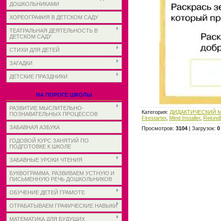
ДОШКОЛЬНИКАМИ
ХОРЕОГРАФИЯ В ДЕТСКОМ САДУ
ТЕАТРАЛЬНАЯ ДЕЯТЕЛЬНОСТЬ В
ДЕТСКОМ САДУ
СТИХИ ДЛЯ ДЕТЕЙ
ЗАГАДКИ
ДЕТСКИЕ ПРАЗДНИКИ
НА ПОРОГЕ ШКОЛЫ
РАЗВИТИЕ МЫСЛИТЕЛЬНО-
Категория
:
ДИДАКТИЧЕСКИЙ М
ПОЗНАВАТЕЛЬНЫХ ПРОЦЕССОВ
Firestarter
,
Mind Installer
,
Rekind
ЗАБАВНАЯ АЗБУКА
Просмотров
:
3104
|
Загрузок
:
0
ГОДОВОЙ КУРС ЗАНЯТИЙ ПО
ПОДГОТОВКЕ К ШКОЛЕ
ЗАБАВНЫЕ УРОКИ ЧТЕНИЯ
БУКВОГРАММА. РАЗВИВАЕМ УСТНУЮ И
ПИСЬМЕННУЮ РЕЧЬ ДОШКОЛЬНИКОВ
ОБУЧЕНИЕ ДЕТЕЙ ГРАМОТЕ
ОТРАБАТЫВАЕМ ГРАФИЧЕСКИЕ НАВЫКИ
МАТЕМАТИКА ДЛЯ БУДУЩИХ