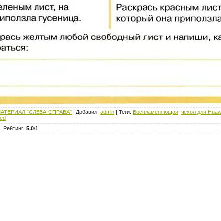
АТЕРИАЛ "СЛЕВА-СПРАВА"
|
Добавил
:
admin
|
Теги
:
Воспламеняющая
,
чехол для Huawe
led
|
Рейтинг
:
5.0
/
1