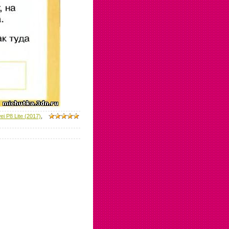
i P8 Lite (2017)
,