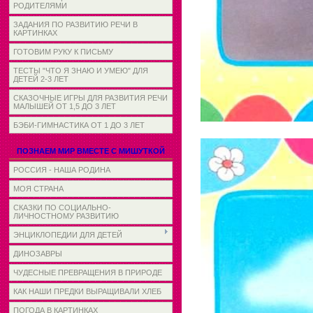
РОДИТЕЛЯМИ
ЗАДАНИЯ ПО РАЗВИТИЮ РЕЧИ В
КАРТИНКАХ
ГОТОВИМ РУКУ К ПИСЬМУ
ТЕСТЫ "ЧТО Я ЗНАЮ И УМЕЮ" ДЛЯ
ДЕТЕЙ 2-3 ЛЕТ
СКАЗОЧНЫЕ ИГРЫ ДЛЯ РАЗВИТИЯ РЕЧИ
МАЛЫШЕЙ ОТ 1,5 ДО 3 ЛЕТ
БЭБИ-ГИМНАСТИКА ОТ 1 ДО 3 ЛЕТ
ПОЗНАЕМ МИР ВМЕСТЕ С МИШУТКОЙ
РОССИЯ - НАША РОДИНА
МОЯ СТРАНА
СКАЗКИ ПО СОЦИАЛЬНО-
ЛИЧНОСТНОМУ РАЗВИТИЮ
ЭНЦИКЛОПЕДИИ ДЛЯ ДЕТЕЙ
ДИНОЗАВРЫ
ЧУДЕСНЫЕ ПРЕВРАЩЕНИЯ В ПРИРОДЕ
КАК НАШИ ПРЕДКИ ВЫРАЩИВАЛИ ХЛЕБ
ПОГОДА В КАРТИНКАХ