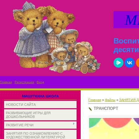
МИ
Воспит
десяти
Главная
|
Регистрация
|
Вход
МИШУТКИНА ШКОЛА
Главная
»
Файлы
»
ЗАНЯТИЯ Д
НОВОСТИ САЙТА
ТРАНСПОРТ
РАЗВИВАЮЩИЕ ИГРЫ ДЛЯ
ДОШКОЛЬНИКОВ
РАЗВИТИЕ РЕЧИ
ЗАНЯТИЯ ПО ОЗНАКОМЛЕНИЮ С
ХУДОЖЕСТВЕННОЙ ЛИТЕРАТУРОЙ