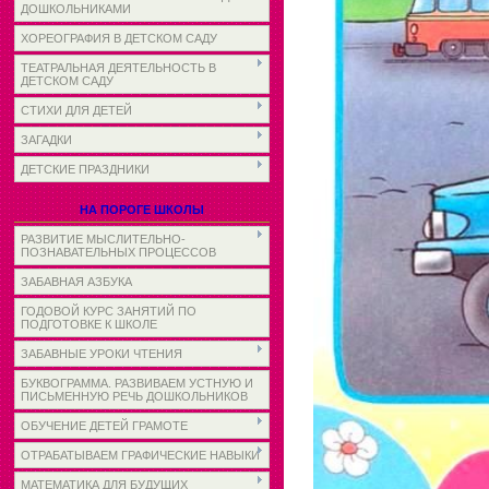
ДОШКОЛЬНИКАМИ
ХОРЕОГРАФИЯ В ДЕТСКОМ САДУ
ТЕАТРАЛЬНАЯ ДЕЯТЕЛЬНОСТЬ В
ДЕТСКОМ САДУ
СТИХИ ДЛЯ ДЕТЕЙ
ЗАГАДКИ
ДЕТСКИЕ ПРАЗДНИКИ
НА ПОРОГЕ ШКОЛЫ
РАЗВИТИЕ МЫСЛИТЕЛЬНО-
ПОЗНАВАТЕЛЬНЫХ ПРОЦЕССОВ
ЗАБАВНАЯ АЗБУКА
ГОДОВОЙ КУРС ЗАНЯТИЙ ПО
ПОДГОТОВКЕ К ШКОЛЕ
ЗАБАВНЫЕ УРОКИ ЧТЕНИЯ
БУКВОГРАММА. РАЗВИВАЕМ УСТНУЮ И
ПИСЬМЕННУЮ РЕЧЬ ДОШКОЛЬНИКОВ
ОБУЧЕНИЕ ДЕТЕЙ ГРАМОТЕ
ОТРАБАТЫВАЕМ ГРАФИЧЕСКИЕ НАВЫКИ
МАТЕМАТИКА ДЛЯ БУДУЩИХ