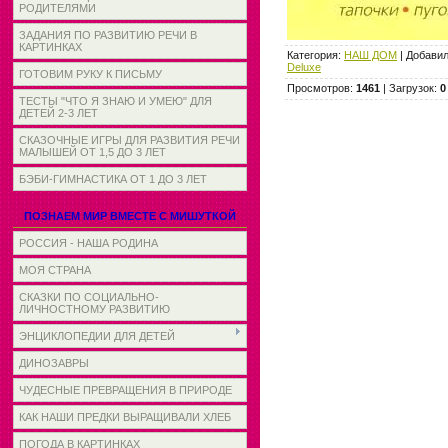
РОДИТЕЛЯМИ
ЗАДАНИЯ ПО РАЗВИТИЮ РЕЧИ В
КАРТИНКАХ
Категория
:
НАШ ДОМ
|
Добави
Deluxe
ГОТОВИМ РУКУ К ПИСЬМУ
Просмотров
:
1461
|
Загрузок
:
0
ТЕСТЫ "ЧТО Я ЗНАЮ И УМЕЮ" ДЛЯ
ДЕТЕЙ 2-3 ЛЕТ
СКАЗОЧНЫЕ ИГРЫ ДЛЯ РАЗВИТИЯ РЕЧИ
МАЛЫШЕЙ ОТ 1,5 ДО 3 ЛЕТ
БЭБИ-ГИМНАСТИКА ОТ 1 ДО 3 ЛЕТ
ПОЗНАЕМ МИР ВМЕСТЕ С МИШУТКОЙ
РОССИЯ - НАША РОДИНА
МОЯ СТРАНА
СКАЗКИ ПО СОЦИАЛЬНО-
ЛИЧНОСТНОМУ РАЗВИТИЮ
ЭНЦИКЛОПЕДИИ ДЛЯ ДЕТЕЙ
ДИНОЗАВРЫ
ЧУДЕСНЫЕ ПРЕВРАЩЕНИЯ В ПРИРОДЕ
КАК НАШИ ПРЕДКИ ВЫРАЩИВАЛИ ХЛЕБ
ПОГОДА В КАРТИНКАХ