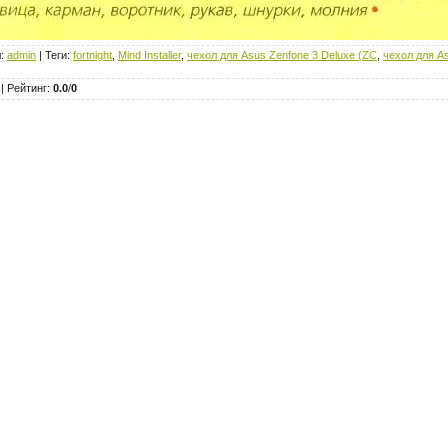
л
:
admin
|
Теги
:
fortnight
,
Mind Installer
,
чехол для Asus Zenfone 3 Deluxe (ZC
,
чехол для A
|
Рейтинг
:
0.0
/
0