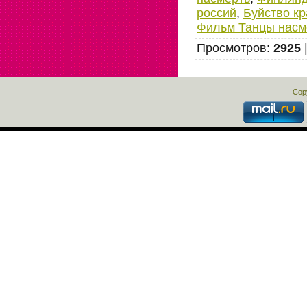
россий
,
Буйство кр
Фильм Танцы насм
Просмотров
:
2925
Cop