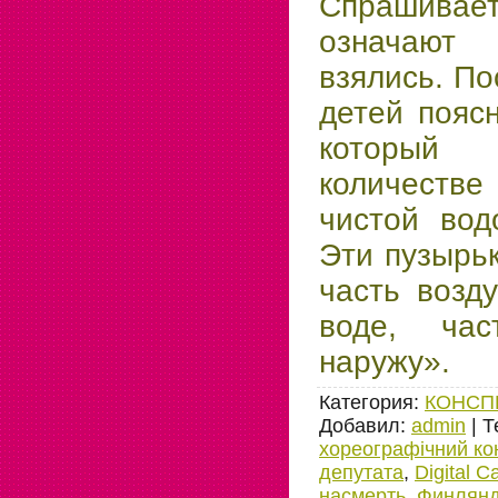
Спрашивает,
означают
взялись. П
детей поясн
которы
количеств
чистой вод
Эти пузырьк
часть возд
воде, ча
наружу».
Категория
:
КОНСП
Добавил
:
admin
|
Т
хореографічний ко
депутата
,
Digital 
насмерть
,
Финлянд