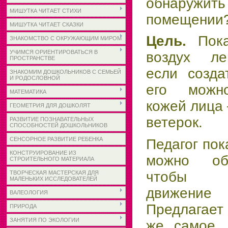
обнаруж
МИШУТКА ЧИТАЕТ СТИХИ
помещении
МИШУТКА ЧИТАЕТ СКАЗКИ
Цель.
Пок
ЗНАКОМСТВО С ОКРУЖАЮЩИМ МИРОМ
УЧИМСЯ ОРИЕНТИРОВАТЬСЯ В
воздух ле
ПРОСТРАНСТВЕ
если созда
ЗНАКОМИМ ДОШКОЛЬНИКОВ С СЕМЬЕЙ
И РОДОСЛОВНОЙ
его можно
МАТЕМАТИКА
кожей лица 
ГЕОМЕТРИЯ ДЛЯ ДОШКОЛЯТ
ветерок.
РАЗВИТИЕ ПОЗНАВАТЕЛЬНЫХ
СПОСОБНОСТЕЙ ДОШКОЛЬНИКОВ
СЕНСОРНОЕ РАЗВИТИЕ РЕБЕНКА
Педагог пок
КОНСТРУИРОВАНИЕ ИЗ
можно об
СТРОИТЕЛЬНОГО МАТЕРИАЛА
чтобы п
ТВОРЧЕСКАЯ МАСТЕРСКАЯ ДЛЯ
МАЛЕНЬКИХ ИССЛЕДОВАТЕЛЕЙ
движен
ВАЛЕОЛОГИЯ
Предлагает
ПРИРОДА
ЗАНЯТИЯ ПО ЭКОЛОГИИ
же самое. 