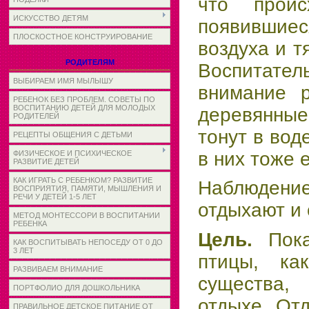
что проис
ИСКУССТВО ДЕТЯМ
появивши
ПЛОСКОСТНОЕ КОНСТРУИРОВАНИЕ
воздуха и т
РОДИТЕЛЯМ
Воспитат
ВЫБИРАЕМ ИМЯ МЫЛЫШУ
внимание р
РЕБЕНОК БЕЗ ПРОБЛЕМ. СОВЕТЫ ПО
ВОСПИТАНИЮ ДЕТЕЙ ДЛЯ МОЛОДЫХ
деревянн
РОДИТЕЛЕЙ
тонут в воде
РЕЦЕПТЫ ОБЩЕНИЯ С ДЕТЬМИ
в них тоже 
ФИЗИЧЕСКОЕ И ПСИХИЧЕСКОЕ
РАЗВИТИЕ ДЕТЕЙ
КАК ИГРАТЬ С РЕБЕНКОМ? РАЗВИТИЕ
Наблюдени
ВОСПРИЯТИЯ, ПАМЯТИ, МЫШЛЕНИЯ И
РЕЧИ У ДЕТЕЙ 1-5 ЛЕТ
отдыхают и 
МЕТОД МОНТЕССОРИ В ВОСПИТАНИИ
РЕБЕНКА
Цель.
Пок
КАК ВОСПИТЫВАТЬ НЕПОСЕДУ ОТ 0 ДО
3 ЛЕТ
птицы, к
РАЗВИВАЕМ ВНИМАНИЕ
существа
ПОРТФОЛИО ДЛЯ ДОШКОЛЬНИКА
отдыхе. От
ПРАВИЛЬНОЕ ДЕТСКОЕ ПИТАНИЕ ОТ