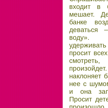
входит в 
мешает. Д
банке воз
деваться 
воду».
удерживать
просит всех
смотреть
произойд
наклоняет б
нее с шумо
и она зап
Просит дет
произошло, 