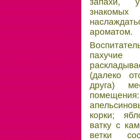
запахи, у
знакомы
наслажда
ароматом.
Воспитател
пахучие
раскладыв
(далеко от
друга) ме
помещения:
апельсинов
корки; яб
ватку с ка
ветки со