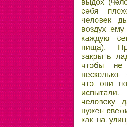
выдох (чел
себя плох
человек д
воздух ему
каждую сек
пища). Пр
закрыть ла
чтобы не
несколько 
что они по
испытали.
человеку д
нужен свежи
как на ули