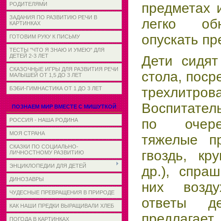
предметах 
РОДИТЕЛЯМИ
ЗАДАНИЯ ПО РАЗВИТИЮ РЕЧИ В
легко об
КАРТИНКАХ
опускать пр
ГОТОВИМ РУКУ К ПИСЬМУ
ТЕСТЫ "ЧТО Я ЗНАЮ И УМЕЮ" ДЛЯ
ДЕТЕЙ 2-3 ЛЕТ
Дети сидят
СКАЗОЧНЫЕ ИГРЫ ДЛЯ РАЗВИТИЯ РЕЧИ
стола, поср
МАЛЫШЕЙ ОТ 1,5 ДО 3 ЛЕТ
трехлитров
БЭБИ-ГИМНАСТИКА ОТ 1 ДО 3 ЛЕТ
Воспитател
ПОЗНАЕМ МИР ВМЕСТЕ С МИШУТКОЙ
по очере
РОССИЯ - НАША РОДИНА
МОЯ СТРАНА
тяжелые пр
СКАЗКИ ПО СОЦИАЛЬНО-
гвоздь, кр
ЛИЧНОСТНОМУ РАЗВИТИЮ
ЭНЦИКЛОПЕДИИ ДЛЯ ДЕТЕЙ
др.), спра
ДИНОЗАВРЫ
них возду
ЧУДЕСНЫЕ ПРЕВРАЩЕНИЯ В ПРИРОДЕ
ответы д
КАК НАШИ ПРЕДКИ ВЫРАЩИВАЛИ ХЛЕБ
предлага
ПОГОДА В КАРТИНКАХ