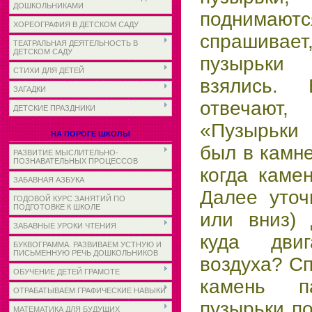
ДОШКОЛЬНИКАМИ
поднимаютс
ХОРЕОГРАФИЯ В ДЕТСКОМ САДУ
спрашивает
ТЕАТРАЛЬНАЯ ДЕЯТЕЛЬНОСТЬ В
ДЕТСКОМ САДУ
пузырьки
СТИХИ ДЛЯ ДЕТЕЙ
взялись.
ЗАГАДКИ
отвечаю
ДЕТСКИЕ ПРАЗДНИКИ
«Пузырьки 
НА ПОРОГЕ ШКОЛЫ
был в камне
РАЗВИТИЕ МЫСЛИТЕЛЬНО-
ПОЗНАВАТЕЛЬНЫХ ПРОЦЕССОВ
когда каме
ЗАБАВНАЯ АЗБУКА
Далее уточ
ГОДОВОЙ КУРС ЗАНЯТИЙ ПО
ПОДГОТОВКЕ К ШКОЛЕ
или вниз) 
ЗАБАВНЫЕ УРОКИ ЧТЕНИЯ
куда двиг
БУКВОГРАММА. РАЗВИВАЕМ УСТНУЮ И
ПИСЬМЕННУЮ РЕЧЬ ДОШКОЛЬНИКОВ
воздуха? С
ОБУЧЕНИЕ ДЕТЕЙ ГРАМОТЕ
камень п
ОТРАБАТЫВАЕМ ГРАФИЧЕСКИЕ НАВЫКИ
пузырьки п
МАТЕМАТИКА ДЛЯ БУДУЩИХ