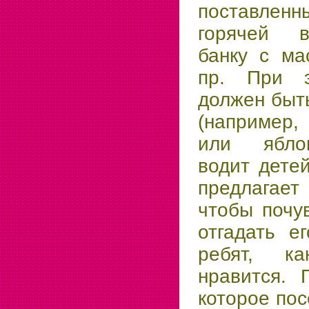
поставле
горячей в
банку с ма
пр. При 
должен быт
(например,
или яблок
водит дете
предлагает
чтобы почу
отгадать е
ребят, к
нравится. 
которое пос