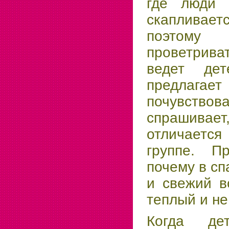
где люди д
скапливает
поэтом
проветрива
ведет де
предлага
почувств
спрашив
отличаетс
группе. Пр
почему в с
и свежий в
теплый и не
Когда де