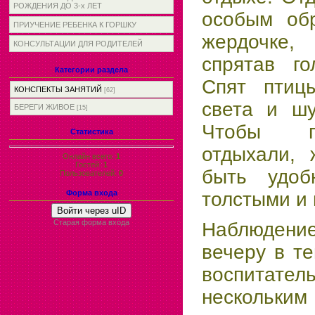
РОЖДЕНИЯ ДО 3-х ЛЕТ
особым об
ПРИУЧЕНИЕ РЕБЕНКА К ГОРШКУ
жердочке, 
КОНСУЛЬТАЦИИ ДЛЯ РОДИТЕЛЕЙ
спрятав го
Категории раздела
Спят птиц
КОНСПЕКТЫ ЗАНЯТИЙ
[62]
света и шу
БЕРЕГИ ЖИВОЕ
[15]
Чтобы п
Статистика
отдыхали, 
Онлайн всего:
1
Гостей:
1
быть удоб
Пользователей:
0
толстыми и 
Форма входа
Войти через uID
Старая форма входа
Наблюдение
вечеру в т
воспитат
нескольки