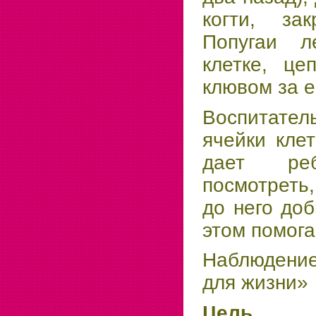
когти, зак
Попугаи л
клетке, це
клювом за е
Воспитате
ячейки клет
дает реб
посмотреть
до него доб
этом помога
Наблюдение
для жизни»
Цель