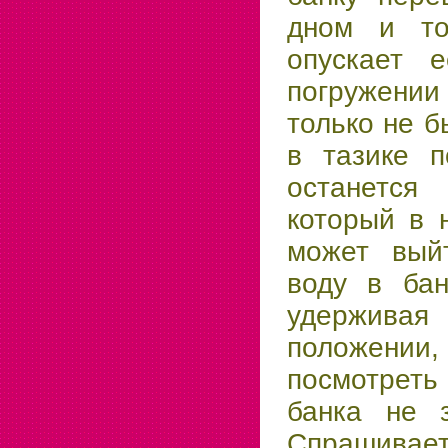
дном и то
опускает 
погружен
только не б
в тазике п
останется 
который в 
может вый
воду в бан
удержива
положении,
посмотреть
банка не з
Спрашивает