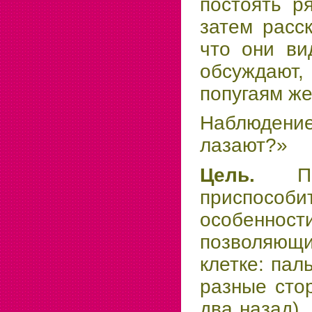
постоять р
затем расс
что они ви
обсуждаю
попугаям же
Наблюдение
лазают?»
Цель.
П
приспособи
особенно
позволяющ
клетке: пал
разные сто
два назад),