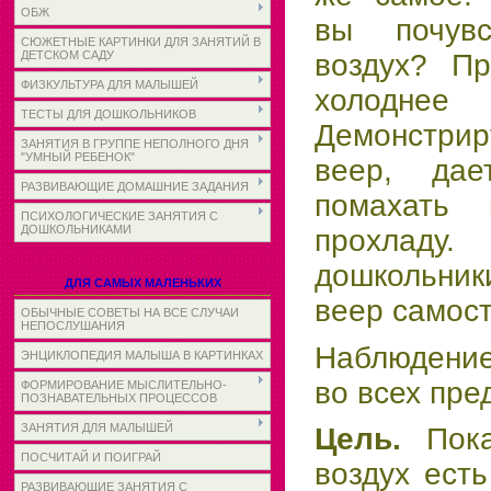
ОБЖ
вы почувс
СЮЖЕТНЫЕ КАРТИНКИ ДЛЯ ЗАНЯТИЙ В
воздух? Пр
ДЕТСКОМ САДУ
ФИЗКУЛЬТУРА ДЛЯ МАЛЫШЕЙ
холоднее
ТЕСТЫ ДЛЯ ДОШКОЛЬНИКОВ
Демонстр
ЗАНЯТИЯ В ГРУППЕ НЕПОЛНОГО ДНЯ
"УМНЫЙ РЕБЕНОК"
веер, да
РАЗВИВАЮЩИЕ ДОМАШНИЕ ЗАДАНИЯ
помахать 
ПСИХОЛОГИЧЕСКИЕ ЗАНЯТИЯ С
ДОШКОЛЬНИКАМИ
прохлад
дошкольник
ДЛЯ САМЫХ МАЛЕНЬКИХ
веер самост
ОБЫЧНЫЕ СОВЕТЫ НА ВСЕ СЛУЧАИ
НЕПОСЛУШАНИЯ
Наблюдение
ЭНЦИКЛОПЕДИЯ МАЛЫША В КАРТИНКАХ
во всех пре
ФОРМИРОВАНИЕ МЫСЛИТЕЛЬНО-
ПОЗНАВАТЕЛЬНЫХ ПРОЦЕССОВ
ЗАНЯТИЯ ДЛЯ МАЛЫШЕЙ
Цель.
Пок
ПОСЧИТАЙ И ПОИГРАЙ
воздух есть
РАЗВИВАЮЩИЕ ЗАНЯТИЯ С