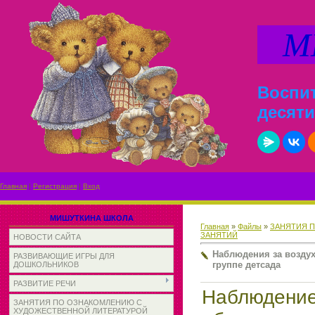
МИ
Воспит
десяти
Главная
|
Регистрация
|
Вход
МИШУТКИНА ШКОЛА
Главная
»
Файлы
»
ЗАНЯТИЯ 
ЗАНЯТИЙ
НОВОСТИ САЙТА
Наблюдения за воздух
РАЗВИВАЮЩИЕ ИГРЫ ДЛЯ
группе детсада
ДОШКОЛЬНИКОВ
РАЗВИТИЕ РЕЧИ
Наблюде
ЗАНЯТИЯ ПО ОЗНАКОМЛЕНИЮ С
ХУДОЖЕСТВЕННОЙ ЛИТЕРАТУРОЙ