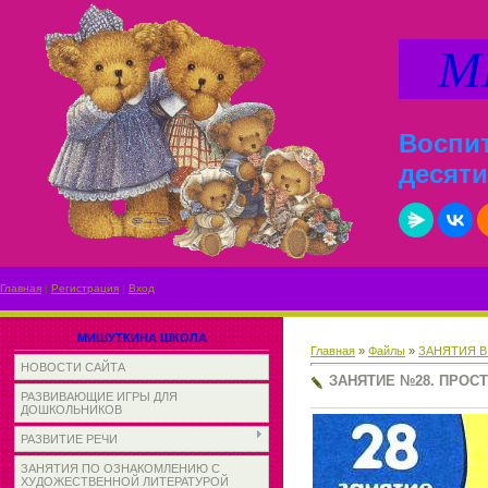
МИ
Воспит
десяти
Главная
|
Регистрация
|
Вход
МИШУТКИНА ШКОЛА
Главная
»
Файлы
»
ЗАНЯТИЯ В
НОВОСТИ САЙТА
ЗАНЯТИЕ №28. ПРОС
РАЗВИВАЮЩИЕ ИГРЫ ДЛЯ
ДОШКОЛЬНИКОВ
РАЗВИТИЕ РЕЧИ
ЗАНЯТИЯ ПО ОЗНАКОМЛЕНИЮ С
ХУДОЖЕСТВЕННОЙ ЛИТЕРАТУРОЙ