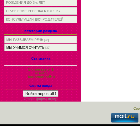
РОЖДЕНИЯ ДО 3-х ЛЕТ
ПРИУЧЕНИЕ РЕБЕНКА К ГОРШКУ
КОНСУЛЬТАЦИИ ДЛЯ РОДИТЕЛЕЙ
Категории раздела
МЫ РАЗВИВАЕМ РЕЧЬ
[32]
МЫ УЧИМСЯ СЧИТАТЬ
[32]
Статистика
Онлайн всего:
1
Гостей:
1
Пользователей:
0
Форма входа
Войти через uID
Старая форма входа
Cop