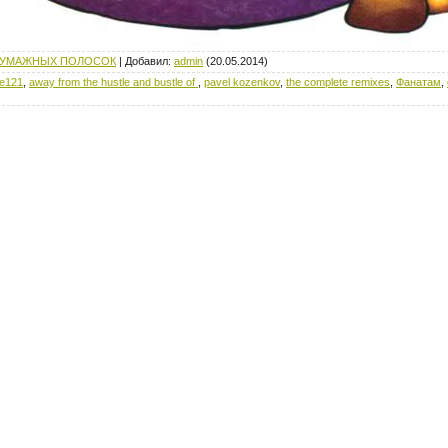
БУМАЖНЫХ ПОЛОСОК
|
Добавил
:
admin
(20.05.2014)
e121
,
away from the hustle and bustle of
,
pavel kozenkov
,
the complete remixes
,
Фанатам
,