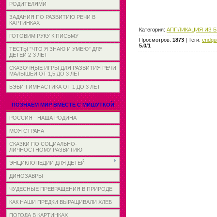
РОДИТЕЛЯМИ
ЗАДАНИЯ ПО РАЗВИТИЮ РЕЧИ В
КАРТИНКАХ
Категория
:
АППЛИКАЦИЯ ИЗ 
ГОТОВИМ РУКУ К ПИСЬМУ
Просмотров
:
1873
|
Теги
:
endqu
5.0
/
1
ТЕСТЫ "ЧТО Я ЗНАЮ И УМЕЮ" ДЛЯ
ДЕТЕЙ 2-3 ЛЕТ
СКАЗОЧНЫЕ ИГРЫ ДЛЯ РАЗВИТИЯ РЕЧИ
МАЛЫШЕЙ ОТ 1,5 ДО 3 ЛЕТ
БЭБИ-ГИМНАСТИКА ОТ 1 ДО 3 ЛЕТ
ПОЗНАЕМ МИР ВМЕСТЕ С МИШУТКОЙ
РОССИЯ - НАША РОДИНА
МОЯ СТРАНА
СКАЗКИ ПО СОЦИАЛЬНО-
ЛИЧНОСТНОМУ РАЗВИТИЮ
ЭНЦИКЛОПЕДИИ ДЛЯ ДЕТЕЙ
ДИНОЗАВРЫ
ЧУДЕСНЫЕ ПРЕВРАЩЕНИЯ В ПРИРОДЕ
КАК НАШИ ПРЕДКИ ВЫРАЩИВАЛИ ХЛЕБ
ПОГОДА В КАРТИНКАХ