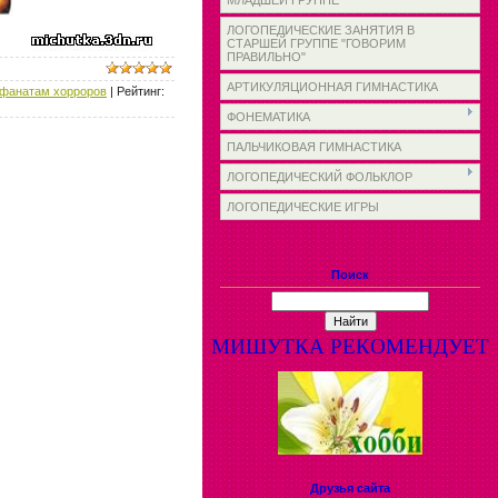
МЛАДШЕЙ ГРУППЕ
ЛОГОПЕДИЧЕСКИЕ ЗАНЯТИЯ В
СТАРШЕЙ ГРУППЕ "ГОВОРИМ
ПРАВИЛЬНО"
АРТИКУЛЯЦИОННАЯ ГИМНАСТИКА
фанатам хорроров
|
Рейтинг
:
ФОНЕМАТИКА
ПАЛЬЧИКОВАЯ ГИМНАСТИКА
ЛОГОПЕДИЧЕСКИЙ ФОЛЬКЛОР
ЛОГОПЕДИЧЕСКИЕ ИГРЫ
Поиск
МИШУТКА РЕКОМЕНДУЕТ
Друзья сайта