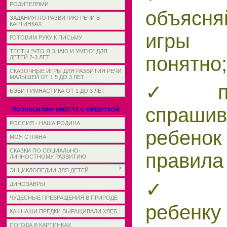
РОДИТЕЛЯМИ
объясня
ЗАДАНИЯ ПО РАЗВИТИЮ РЕЧИ В
КАРТИНКАХ
игры
ГОТОВИМ РУКУ К ПИСЬМУ
ТЕСТЫ "ЧТО Я ЗНАЮ И УМЕЮ" ДЛЯ
понятно;
ДЕТЕЙ 2-3 ЛЕТ
СКАЗОЧНЫЕ ИГРЫ ДЛЯ РАЗВИТИЯ РЕЧИ
МАЛЫШЕЙ ОТ 1,5 ДО 3 ЛЕТ
✓ пер
БЭБИ-ГИМНАСТИКА ОТ 1 ДО 3 ЛЕТ
спраши
ПОЗНАЕМ МИР ВМЕСТЕ С МИШУТКОЙ
РОССИЯ - НАША РОДИНА
ребен
МОЯ СТРАНА
СКАЗКИ ПО СОЦИАЛЬНО-
правила
ЛИЧНОСТНОМУ РАЗВИТИЮ
ЭНЦИКЛОПЕДИИ ДЛЯ ДЕТЕЙ
✓ ра
ДИНОЗАВРЫ
ЧУДЕСНЫЕ ПРЕВРАЩЕНИЯ В ПРИРОДЕ
ребенку
КАК НАШИ ПРЕДКИ ВЫРАЩИВАЛИ ХЛЕБ
ПОГОДА В КАРТИНКАХ