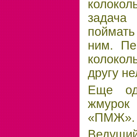
колок
задача
поймать
ним. Пе
колоко
другу не
Еще од
жмуро
«ПМЖ».
Ведущий