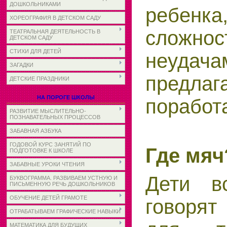
ДОШКОЛЬНИКАМИ
ребен
ХОРЕОГРАФИЯ В ДЕТСКОМ САДУ
сложнос
ТЕАТРАЛЬНАЯ ДЕЯТЕЛЬНОСТЬ В
ДЕТСКОМ САДУ
СТИХИ ДЛЯ ДЕТЕЙ
неудача
ЗАГАДКИ
предла
ДЕТСКИЕ ПРАЗДНИКИ
НА ПОРОГЕ ШКОЛЫ
поработа
РАЗВИТИЕ МЫСЛИТЕЛЬНО-
ПОЗНАВАТЕЛЬНЫХ ПРОЦЕССОВ
ЗАБАВНАЯ АЗБУКА
ГОДОВОЙ КУРС ЗАНЯТИЙ ПО
Где мяч
ПОДГОТОВКЕ К ШКОЛЕ
ЗАБАВНЫЕ УРОКИ ЧТЕНИЯ
Дети в
БУКВОГРАММА. РАЗВИВАЕМ УСТНУЮ И
ПИСЬМЕННУЮ РЕЧЬ ДОШКОЛЬНИКОВ
ОБУЧЕНИЕ ДЕТЕЙ ГРАМОТЕ
говорят
ОТРАБАТЫВАЕМ ГРАФИЧЕСКИЕ НАВЫКИ
МАТЕМАТИКА ДЛЯ БУДУЩИХ