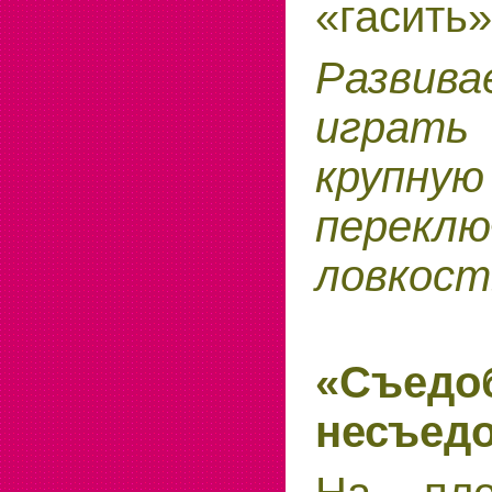
«гасить»
Развив
играть
крупну
переклю
ловкост
«Съедо
несъед