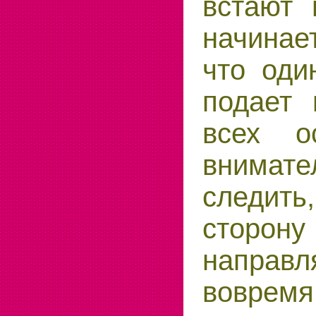
встают 
начинае
что оди
подает 
всех о
внимате
следи
сторону
направл
вовремя