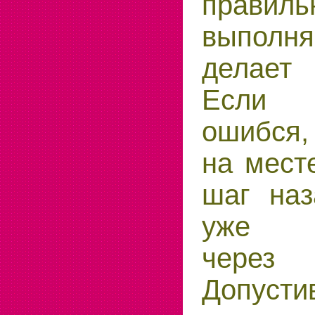
правиль
выполня
делает 
Если 
ошибся,
на мест
шаг наз
уже п
чере
Допусти