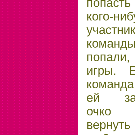
попаст
кого-
участн
команды.
попали,
игры. 
команда
ей зас
очко
вернут