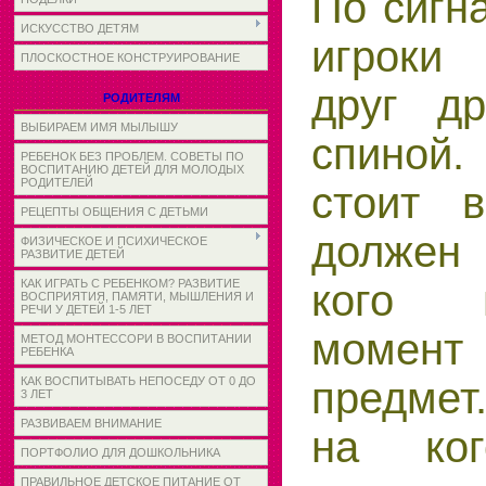
По сигн
ИСКУССТВО ДЕТЯМ
игроки
ПЛОСКОСТНОЕ КОНСТРУИРОВАНИЕ
друг д
РОДИТЕЛЯМ
ВЫБИРАЕМ ИМЯ МЫЛЫШУ
спиной
РЕБЕНОК БЕЗ ПРОБЛЕМ. СОВЕТЫ ПО
ВОСПИТАНИЮ ДЕТЕЙ ДЛЯ МОЛОДЫХ
РОДИТЕЛЕЙ
стоит 
РЕЦЕПТЫ ОБЩЕНИЯ С ДЕТЬМИ
должен 
ФИЗИЧЕСКОЕ И ПСИХИЧЕСКОЕ
РАЗВИТИЕ ДЕТЕЙ
кого 
КАК ИГРАТЬ С РЕБЕНКОМ? РАЗВИТИЕ
ВОСПРИЯТИЯ, ПАМЯТИ, МЫШЛЕНИЯ И
РЕЧИ У ДЕТЕЙ 1-5 ЛЕТ
момент 
МЕТОД МОНТЕССОРИ В ВОСПИТАНИИ
РЕБЕНКА
предме
КАК ВОСПИТЫВАТЬ НЕПОСЕДУ ОТ 0 ДО
3 ЛЕТ
РАЗВИВАЕМ ВНИМАНИЕ
на ког
ПОРТФОЛИО ДЛЯ ДОШКОЛЬНИКА
ПРАВИЛЬНОЕ ДЕТСКОЕ ПИТАНИЕ ОТ