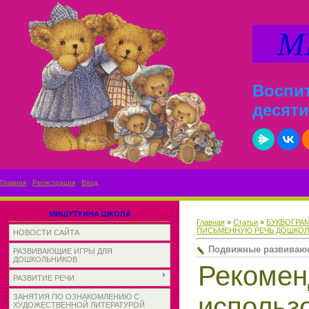
МИ
Воспит
десяти
Главная
|
Регистрация
|
Вход
МИШУТКИНА ШКОЛА
Главная
»
Статьи
»
БУКВОГРАМ
ПИСЬМЕННУЮ РЕЧЬ ДОШКО
НОВОСТИ САЙТА
Подвижные развивающи
РАЗВИВАЮЩИЕ ИГРЫ ДЛЯ
ДОШКОЛЬНИКОВ
Рекоме
РАЗВИТИЕ РЕЧИ
использ
ЗАНЯТИЯ ПО ОЗНАКОМЛЕНИЮ С
ХУДОЖЕСТВЕННОЙ ЛИТЕРАТУРОЙ