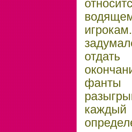
относ
водящему
игрока
задума
отдать
оконч
фанты
разыгры
каждый 
определ