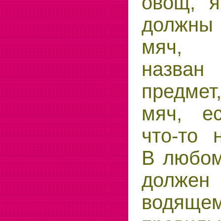
овощ, я
должн
мяч, 
назван
предме
мяч, е
что-то 
В любом
должен 
водящем