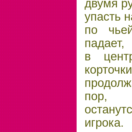
двумя ру
упасть н
по чье
падает,
в цент
корто
продолж
пор,
останутс
игрока.