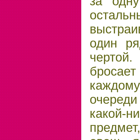
за одну
остальн
выстра
один ря
чертой
брос
каждом
очереди
какой-н
предме