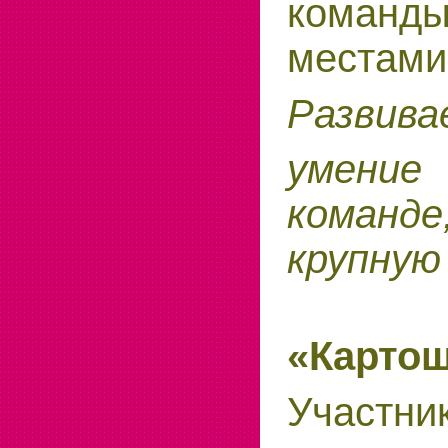
команд
местами
Развива
умение
команде
крупную
«Карто
Участ