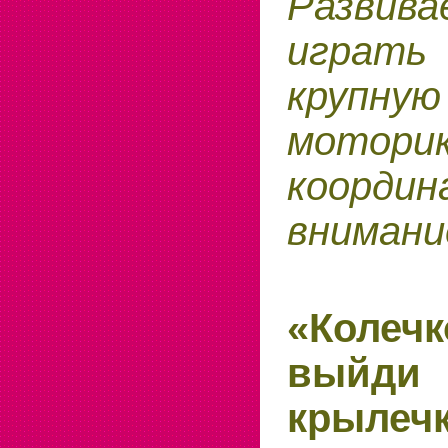
Развив
играть
крупну
моторик
коорди
внимани
«Колечк
вый
крылеч