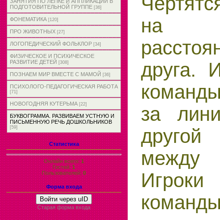
Чертятс
ЗАНЯТИЯ ПО ЛЕПКЕ И АППЛИКАЦИИ В
ПОДГОТОВИТЕЛЬНОЙ ГРУППЕ
[36]
на н
ФОНЕМАТИКА
[120]
ПРО ЖИВОТНЫХ
[27]
расстоя
ЛОГОПЕДИЧЕСКИЙ ФОЛЬКЛОР
[34]
ФИЗИЧЕСКОЕ И ПСИХИЧЕСКОЕ
друга. 
РАЗВИТИЕ ДЕТЕЙ
[308]
ПОЗНАЕМ МИР ВМЕСТЕ С МАМОЙ
[36]
команды
ПСИХОЛОГО-ПЕДАГОГИЧЕСКАЯ РАБОТА
[71]
НОВОГОДНЯЯ КУТЕРЬМА
[22]
за лини
БУКВОГРАММА. РАЗВИВАЕМ УСТНУЮ И
ПИСЬМЕННУЮ РЕЧЬ ДОШКОЛЬНИКОВ
[59]
другой
Статистика
между
Онлайн всего:
1
Гостей:
1
Игрок
Пользователей:
0
Форма входа
коман
Войти через uID
Старая форма входа