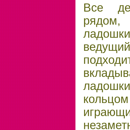
Все де
рядом,
ладошки
ведущий
подходи
вклады
ладошк
кольцо
играющи
незам