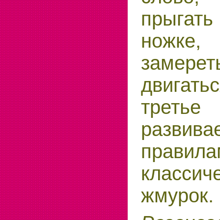
прыгат
ножке,
замер
двигать
треть
разви
правила
классич
жмурок.