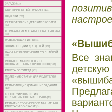
ЗАГАДКИ
позитив
[15]
ОБУЧЕНИЕ ДЕТЕЙ ГРАМОТЕ
[134]
настрое
ПОДЕЛКИ
[200]
СКАЗКОТЕРАПИЯ ДЕТСКИХ ПРОБЛЕМ
[83]
ОТРАБАТЫВАЕМ ГРАФИЧЕСКИЕ НАВЫКИ
[93]
«Выши
РАЗВИВАЮЩИЕ ИГРЫ
[11]
ЭНЦИКЛОПЕДИИ ДЛЯ ДЕТЕЙ
[339]
НАУЧНЫЕ РАЗВЛЕЧЕНИЯ СО ЗНАЙКОЙ
Все зн
[76]
РАЗВИТИЕ МЫСЛИТЕЛЬНО-
ПОЗНАВАТЕЛЬНЫХ ПРОЦЕССОВ
[107]
детс
РАБОТА ЛОГОПЕДА
[153]
«вышиб
ПОЛЕЗНЫЕ СТАТЬИ ДЛЯ РОДИТЕЛЕЙ
[56]
РАЗВИВАЮЩИЕ ДОМАШНИЕ ЗАДАНИЯ
Предлаг
[100]
КОНСТРУИРОВАНИЕ ИЗ
СТРОИТЕЛЬНОГО МАТЕРИАЛА
[13]
варианто
РАЗВИТИЕ ТВОРЧЕСКОГО МЫШЛЕНИЯ.
РАБОТАЕМ ПО СКАЗКЕ
[31]