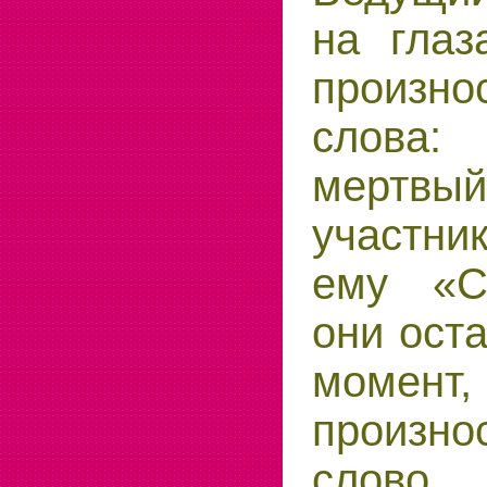
на глаз
произ
слова: 
мертвы
участн
ему «С
они оста
момент
произн
слово,