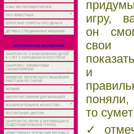
придум
А МЫ ЭКСПЕРИМЕНТИРУЕМ
игру, в
ПРО ЖИВОТНЫХ
ВЗРОСЛЫЕ СЕКРЕТЫ ПРО ДЕНЬГИ
он смо
ДЕТЯМ О СПЕЦИАЛЬНЫХ МАШИНАХ
свои 
ЭСТЕТИЧЕСКОЕ ВОСПИТАНИЕ
показать
ЗАНЯТИЯ ПО ОЗНАКОМЛЕНИЮ ДЕТЕЙ
5-7 ЛЕТ С НАРОДНЫМ ИСКУССТВОМ
ЗАНЯТИЯ С ЭЛЕМЕНТАМИ
и пр
СКАЗКОТЕРАПИИ
РАЗВИТИЕ ТВОРЧЕСКОГО МЫШЛЕНИЯ.
правил
РАБОТАЕМ ПО СКАЗКЕ
МУЗЫКА
поняли,
ШКОЛА РИСОВАНИЯ ДЛЯ МАЛЫШЕЙ
ИЗОБРАЗИТЕЛЬНОЕ ИСКУССТВО
то сумет
ВОСПИТАНИЕ ЦВЕТОМ
ЗАНЯТИЯ ПО ЛЕПКЕ И АППЛИКАЦИИ В
✓ отмеч
ПОДГОТОВИТЕЛЬНОЙ ГРУППЕ
НРАВСТВЕННО-ЭТИЧЕСКИЕ БЕСЕДЫ С