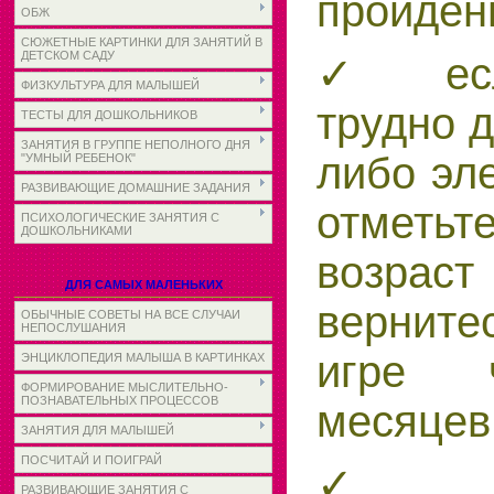
пройден
ОБЖ
СЮЖЕТНЫЕ КАРТИНКИ ДЛЯ ЗАНЯТИЙ В
ДЕТСКОМ САДУ
✓ есл
ФИЗКУЛЬТУРА ДЛЯ МАЛЫШЕЙ
трудно д
ТЕСТЫ ДЛЯ ДОШКОЛЬНИКОВ
ЗАНЯТИЯ В ГРУППЕ НЕПОЛНОГО ДНЯ
либо эл
"УМНЫЙ РЕБЕНОК"
РАЗВИВАЮЩИЕ ДОМАШНИЕ ЗАДАНИЯ
отметь
ПСИХОЛОГИЧЕСКИЕ ЗАНЯТИЯ С
ДОШКОЛЬНИКАМИ
возрас
ДЛЯ САМЫХ МАЛЕНЬКИХ
верните
ОБЫЧНЫЕ СОВЕТЫ НА ВСЕ СЛУЧАИ
НЕПОСЛУШАНИЯ
игре 
ЭНЦИКЛОПЕДИЯ МАЛЫША В КАРТИНКАХ
ФОРМИРОВАНИЕ МЫСЛИТЕЛЬНО-
ПОЗНАВАТЕЛЬНЫХ ПРОЦЕССОВ
месяцев
ЗАНЯТИЯ ДЛЯ МАЛЫШЕЙ
ПОСЧИТАЙ И ПОИГРАЙ
✓ обя
РАЗВИВАЮЩИЕ ЗАНЯТИЯ С