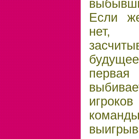
выбывш
Если ж
нет,
засчит
будущ
перва
выбив
игрок
кома
выигр