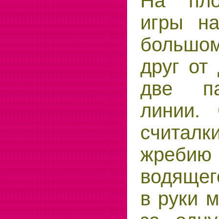
На пло
игры на
большом
друг от 
две па
линии.
считал
жребию
водящег
в руки м