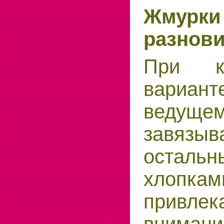
Жмур
разнов
При кл
вариа
ведуще
завязыв
осталь
хлопкам
привл