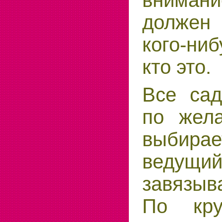
вниман
долже
кого-ниб
кто это.
Все сад
по жел
выбирае
ведущи
завязы
По кру