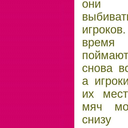
они 
выбива
игроков
время 
поймают
снова вс
а игрок
их мест
мяч мо
сниз