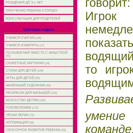
говори
РОЖДЕНИЯ ДО 3-х ЛЕТ
ПРИУЧЕНИЕ РЕБЕНКА К ГОРШКУ
Игро
КОНСУЛЬТАЦИИ ДЛЯ РОДИТЕЛЕЙ
немедле
Категории раздела
УЧИМСЯ СЧИТАТЬ
показат
[26]
УЧИМСЯ ИЗМЕРЯТЬ
[17]
водящий
ПОЗНАЕМ МИР ВМЕСТЕ С МИШУТКОЙ
[41]
СЮЖЕТНЫЕ КАРТИНКИ
[24]
то игро
СТИХИ ДЛЯ ДЕТЕЙ
[109]
ИГРЫ ДЛЯ ДЕТЕЙ
водящим
[56]
МАЛЕНЬКИЙ ХУДОЖНИК
[60]
РАСКРАСКИ ДЛЯ МАЛЫШЕЙ
[129]
Развива
ИСКУССТВО ДЕТЯМ
[183]
ГОЛОВОЛОМКИ
[175]
умение
УРОКИ ЛЕПКИ
[73]
АППЛИКАЦИЯ
[58]
команде
СЕНСОРНОЕ РАЗВИТИЕ РЕБЕНКА
[28]