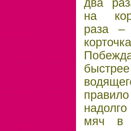
два раз
на кор
раза –
корточка
Побежда
быстре
водяще
правил
надолго
мяч в 