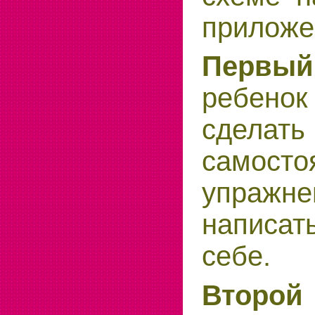
приложе
Первы
ребен
сделать
самосто
упра
написа
себе.
Второ