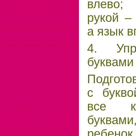
влево;
рукой –
а язык в
4. Уп
буквами
Подгото
с букво
все к
буквам
ребенок