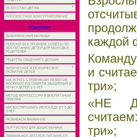
Взрослы
ИСКУССТВО ДЕТЯМ
отсчиты
ПЛОСКОСТНОЕ КОНСТРУИРОВАНИЕ
продолж
РОДИТЕЛЯМ
ВЫБИРАЕМ ИМЯ МЫЛЫШУ
каждой 
РЕБЕНОК БЕЗ ПРОБЛЕМ. СОВЕТЫ ПО
ВОСПИТАНИЮ ДЕТЕЙ ДЛЯ МОЛОДЫХ
РОДИТЕЛЕЙ
Команд
РЕЦЕПТЫ ОБЩЕНИЯ С ДЕТЬМИ
и считае
ФИЗИЧЕСКОЕ И ПСИХИЧЕСКОЕ
РАЗВИТИЕ ДЕТЕЙ
КАК ИГРАТЬ С РЕБЕНКОМ? РАЗВИТИЕ
три»;
ВОСПРИЯТИЯ, ПАМЯТИ, МЫШЛЕНИЯ И
РЕЧИ У ДЕТЕЙ 1-5 ЛЕТ
МЕТОД МОНТЕССОРИ В ВОСПИТАНИИ
«НЕ 
РЕБЕНКА
КАК ВОСПИТЫВАТЬ НЕПОСЕДУ ОТ 0 ДО
3 ЛЕТ
считаем
РАЗВИВАЕМ ВНИМАНИЕ
три»;
ПОРТФОЛИО ДЛЯ ДОШКОЛЬНИКА
ПРАВИЛЬНОЕ ДЕТСКОЕ ПИТАНИЕ ОТ