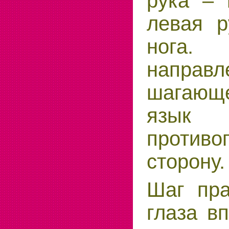
рука – 
левая р
нога
направл
шагающ
яз
противо
сторону.
Шаг пра
глаза в