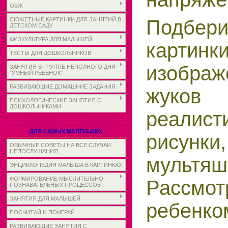
ОБЖ
СЮЖЕТНЫЕ КАРТИНКИ ДЛЯ ЗАНЯТИЙ В
Подбери
ДЕТСКОМ САДУ
ФИЗКУЛЬТУРА ДЛЯ МАЛЫШЕЙ
кар
ТЕСТЫ ДЛЯ ДОШКОЛЬНИКОВ
изображ
ЗАНЯТИЯ В ГРУППЕ НЕПОЛНОГО ДНЯ
"УМНЫЙ РЕБЕНОК"
РАЗВИВАЮЩИЕ ДОМАШНИЕ ЗАДАНИЯ
жу
ПСИХОЛОГИЧЕСКИЕ ЗАНЯТИЯ С
ДОШКОЛЬНИКАМИ
реалист
ДЛЯ САМЫХ МАЛЕНЬКИХ
рисун
ОБЫЧНЫЕ СОВЕТЫ НА ВСЕ СЛУЧАИ
НЕПОСЛУШАНИЯ
мультяш
ЭНЦИКЛОПЕДИЯ МАЛЫША В КАРТИНКАХ
ФОРМИРОВАНИЕ МЫСЛИТЕЛЬНО-
Рассмо
ПОЗНАВАТЕЛЬНЫХ ПРОЦЕССОВ
ЗАНЯТИЯ ДЛЯ МАЛЫШЕЙ
ребенк
ПОСЧИТАЙ И ПОИГРАЙ
РАЗВИВАЮЩИЕ ЗАНЯТИЯ С