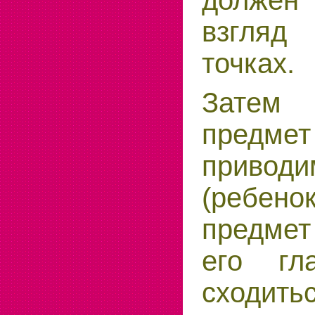
должен
взгляд
точках.
Затем
предме
приво
(ребено
предмет
его гл
сход