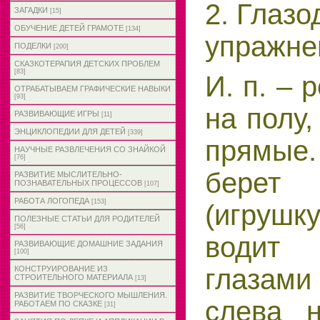
2. Глаз
ЗАГАДКИ
[15]
ОБУЧЕНИЕ ДЕТЕЙ ГРАМОТЕ
[134]
упражне
ПОДЕЛКИ
[200]
СКАЗКОТЕРАПИЯ ДЕТСКИХ ПРОБЛЕМ
[83]
И. п. – 
ОТРАБАТЫВАЕМ ГРАФИЧЕСКИЕ НАВЫКИ
[93]
на полу,
РАЗВИВАЮЩИЕ ИГРЫ
[11]
ЭНЦИКЛОПЕДИИ ДЛЯ ДЕТЕЙ
[339]
прямые
НАУЧНЫЕ РАЗВЛЕЧЕНИЯ СО ЗНАЙКОЙ
[76]
берет
РАЗВИТИЕ МЫСЛИТЕЛЬНО-
ПОЗНАВАТЕЛЬНЫХ ПРОЦЕССОВ
[107]
РАБОТА ЛОГОПЕДА
[153]
(игрушк
ПОЛЕЗНЫЕ СТАТЬИ ДЛЯ РОДИТЕЛЕЙ
[56]
водит
РАЗВИВАЮЩИЕ ДОМАШНИЕ ЗАДАНИЯ
[100]
глаза
КОНСТРУИРОВАНИЕ ИЗ
СТРОИТЕЛЬНОГО МАТЕРИАЛА
[13]
РАЗВИТИЕ ТВОРЧЕСКОГО МЫШЛЕНИЯ.
слева 
РАБОТАЕМ ПО СКАЗКЕ
[31]