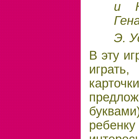
и К
Гена
Э. 
В эту и
играть
карто
предлож
буква
ребен
интере