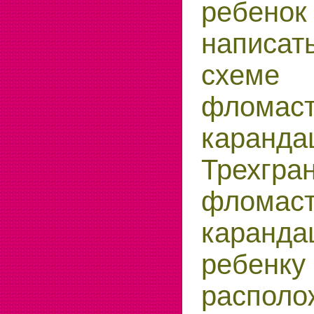
ребен
написа
схеме 
флома
каранда
Трехгра
флом
каранда
ребенк
располо