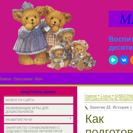
МИ
Воспит
десяти
Главная
|
Регистрация
|
Вход
МИШУТКИНА ШКОЛА
Главная
»
Статьи
»
БУКВОГРАМ
ПИСЬМЕННУЮ РЕЧЬ ДОШКО
НОВОСТИ САЙТА
Занятие 22. История 
РАЗВИВАЮЩИЕ ИГРЫ ДЛЯ
ДОШКОЛЬНИКОВ
Как 
РАЗВИТИЕ РЕЧИ
подгото
ЗАНЯТИЯ ПО ОЗНАКОМЛЕНИЮ С
ХУДОЖЕСТВЕННОЙ ЛИТЕРАТУРОЙ