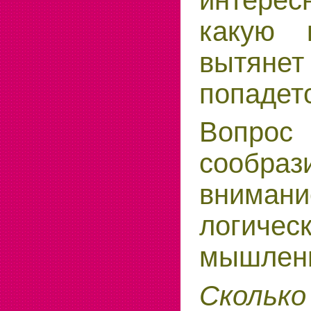
какую 
вытяне
попадет
Воп
сообраз
внимани
логическ
мышлен
Скольк