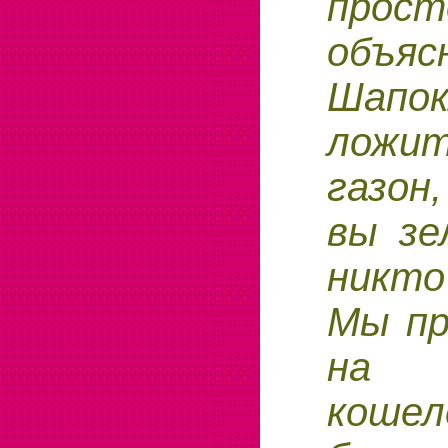
про
объяс
Шапок
ложи
газон,
вы зе
никто
Мы пр
на в
кош