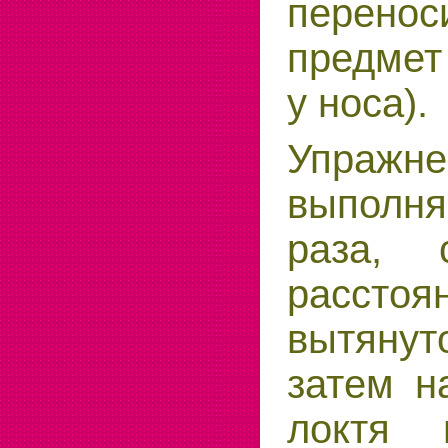
перено
предмет
у носа).
Упражне
выпол
раза, 
расстоя
вытян
затем н
локтя 