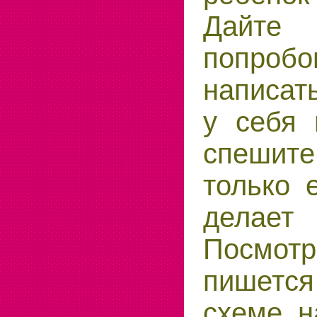
Дайте
попробо
написат
у себя 
спешите
только 
делае
Посмо
пишетс
схеме н