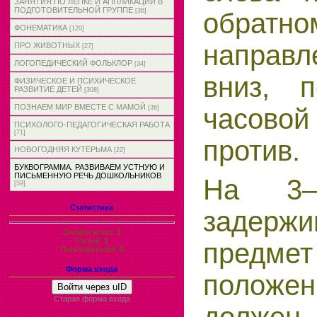
ЗАНЯТИЯ ПО ЛЕПКЕ И АППЛИКАЦИИ В
ПОДГОТОВИТЕЛЬНОЙ ГРУППЕ
[36]
обратно
ФОНЕМАТИКА
[120]
направл
ПРО ЖИВОТНЫХ
[27]
ЛОГОПЕДИЧЕСКИЙ ФОЛЬКЛОР
[34]
вниз, 
ФИЗИЧЕСКОЕ И ПСИХИЧЕСКОЕ
РАЗВИТИЕ ДЕТЕЙ
[308]
ПОЗНАЕМ МИР ВМЕСТЕ С МАМОЙ
часово
[36]
ПСИХОЛОГО-ПЕДАГОГИЧЕСКАЯ РАБОТА
[71]
против.
НОВОГОДНЯЯ КУТЕРЬМА
[22]
БУКВОГРАММА. РАЗВИВАЕМ УСТНУЮ И
ПИСЬМЕННУЮ РЕЧЬ ДОШКОЛЬНИКОВ
На 3–
[59]
Статистика
задержи
Онлайн всего:
1
Гостей:
1
предме
Пользователей:
0
Форма входа
положен
Войти через uID
Старая форма входа