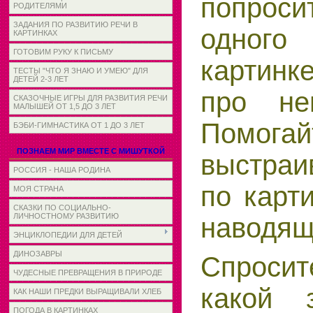
попрос
РОДИТЕЛЯМИ
ЗАДАНИЯ ПО РАЗВИТИЮ РЕЧИ В
одного
КАРТИНКАХ
ГОТОВИМ РУКУ К ПИСЬМУ
картинк
ТЕСТЫ "ЧТО Я ЗНАЮ И УМЕЮ" ДЛЯ
ДЕТЕЙ 2-3 ЛЕТ
про не
СКАЗОЧНЫЕ ИГРЫ ДЛЯ РАЗВИТИЯ РЕЧИ
МАЛЫШЕЙ ОТ 1,5 ДО 3 ЛЕТ
Помогай
БЭБИ-ГИМНАСТИКА ОТ 1 ДО 3 ЛЕТ
ПОЗНАЕМ МИР ВМЕСТЕ С МИШУТКОЙ
выстраи
РОССИЯ - НАША РОДИНА
по карт
МОЯ СТРАНА
СКАЗКИ ПО СОЦИАЛЬНО-
ЛИЧНОСТНОМУ РАЗВИТИЮ
наводящ
ЭНЦИКЛОПЕДИИ ДЛЯ ДЕТЕЙ
ДИНОЗАВРЫ
Спросит
ЧУДЕСНЫЕ ПРЕВРАЩЕНИЯ В ПРИРОДЕ
какой 
КАК НАШИ ПРЕДКИ ВЫРАЩИВАЛИ ХЛЕБ
ПОГОДА В КАРТИНКАХ