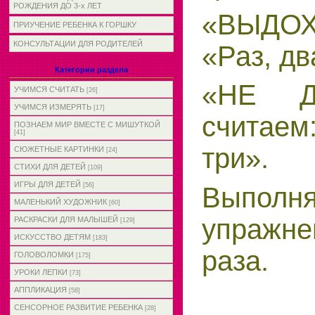
РОЖДЕНИЯ ДО 3-х ЛЕТ
«ВЫДОХ»
ПРИУЧЕНИЕ РЕБЕНКА К ГОРШКУ
КОНСУЛЬТАЦИИ ДЛЯ РОДИТЕЛЕЙ
«Раз, дв
Категории раздела
«НЕ 
УЧИМСЯ СЧИТАТЬ
[26]
УЧИМСЯ ИЗМЕРЯТЬ
[17]
считаем
ПОЗНАЕМ МИР ВМЕСТЕ С МИШУТКОЙ
[41]
три».
СЮЖЕТНЫЕ КАРТИНКИ
[24]
СТИХИ ДЛЯ ДЕТЕЙ
[109]
ИГРЫ ДЛЯ ДЕТЕЙ
[56]
Выполн
МАЛЕНЬКИЙ ХУДОЖНИК
[60]
упраж
РАСКРАСКИ ДЛЯ МАЛЫШЕЙ
[129]
ИСКУССТВО ДЕТЯМ
[183]
раза.
ГОЛОВОЛОМКИ
[175]
УРОКИ ЛЕПКИ
[73]
АППЛИКАЦИЯ
[58]
СЕНСОРНОЕ РАЗВИТИЕ РЕБЕНКА
[28]