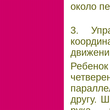
около п
3. Упр
координ
движени
Ребено
четвере
паралл
другу. 