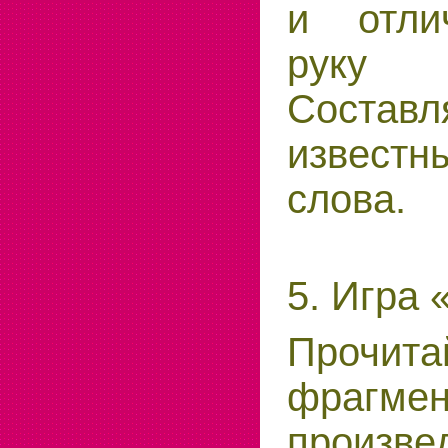
и отли
руку 
Соста
извес
слова.
5. Игра 
Прочита
фрагмен
произве