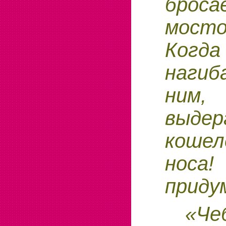
броса
мосто
Когда
наги
ни
выдер
кошел
носа!
приду
«Че