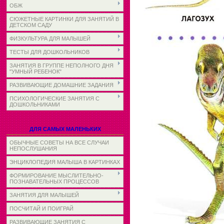
ОБЖ
СЮЖЕТНЫЕ КАРТИНКИ ДЛЯ ЗАНЯТИЙ В
ДЕТСКОМ САДУ
ФИЗКУЛЬТУРА ДЛЯ МАЛЫШЕЙ
ТЕСТЫ ДЛЯ ДОШКОЛЬНИКОВ
ЗАНЯТИЯ В ГРУППЕ НЕПОЛНОГО ДНЯ
"УМНЫЙ РЕБЕНОК"
РАЗВИВАЮЩИЕ ДОМАШНИЕ ЗАДАНИЯ
ПСИХОЛОГИЧЕСКИЕ ЗАНЯТИЯ С
ДОШКОЛЬНИКАМИ
ДЛЯ САМЫХ МАЛЕНЬКИХ
ОБЫЧНЫЕ СОВЕТЫ НА ВСЕ СЛУЧАИ
НЕПОСЛУШАНИЯ
ЭНЦИКЛОПЕДИЯ МАЛЫША В КАРТИНКАХ
ФОРМИРОВАНИЕ МЫСЛИТЕЛЬНО-
ПОЗНАВАТЕЛЬНЫХ ПРОЦЕССОВ
ЗАНЯТИЯ ДЛЯ МАЛЫШЕЙ
ПОСЧИТАЙ И ПОИГРАЙ
РАЗВИВАЮЩИЕ ЗАНЯТИЯ С