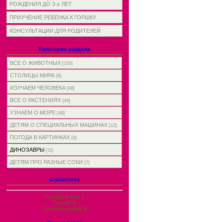
РОЖДЕНИЯ ДО 3-х ЛЕТ
ПРИУЧЕНИЕ РЕБЕНКА К ГОРШКУ
КОНСУЛЬТАЦИИ ДЛЯ РОДИТЕЛЕЙ
Категории раздела
ВСЕ О ЖИВОТНЫХ
[150]
СТОЛИЦЫ МИРА
[8]
ИЗУЧАЕМ ЧЕЛОВЕКА
[48]
ВСЕ О РАСТЕНИЯХ
[49]
УЗНАЕМ О МОРЕ
[48]
ДЕТЯМ О СПЕЦИАЛЬНЫХ МАШИНАХ
[12]
ПОГОДА В КАРТИНКАХ
[6]
ДИНОЗАВРЫ
[11]
ДЕТЯМ ПРО РАЗНЫЕ СОКИ
[7]
Статистика
Онлайн всего:
1
Гостей:
1
Пользователей:
0