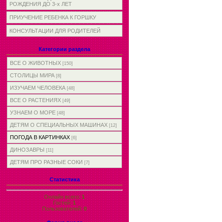
РОЖДЕНИЯ ДО 3-х ЛЕТ
ПРИУЧЕНИЕ РЕБЕНКА К ГОРШКУ
КОНСУЛЬТАЦИИ ДЛЯ РОДИТЕЛЕЙ
Категории раздела
ВСЕ О ЖИВОТНЫХ
[150]
СТОЛИЦЫ МИРА
[8]
ИЗУЧАЕМ ЧЕЛОВЕКА
[48]
ВСЕ О РАСТЕНИЯХ
[49]
УЗНАЕМ О МОРЕ
[48]
ДЕТЯМ О СПЕЦИАЛЬНЫХ МАШИНАХ
[12]
ПОГОДА В КАРТИНКАХ
[6]
ДИНОЗАВРЫ
[11]
ДЕТЯМ ПРО РАЗНЫЕ СОКИ
[7]
Статистика
Онлайн всего:
1
Гостей:
1
Пользователей:
0