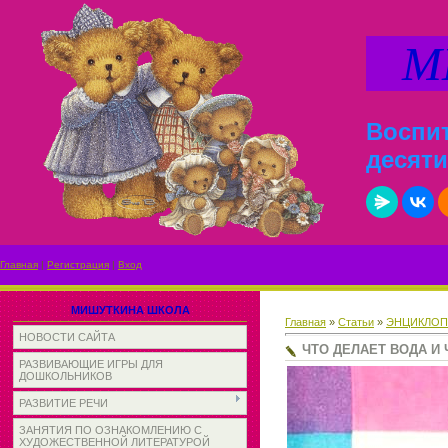
МИ
Воспит
десяти
Главная
|
Регистрация
|
Вход
МИШУТКИНА ШКОЛА
Главная
»
Статьи
»
ЭНЦИКЛОП
НОВОСТИ САЙТА
ЧТО ДЕЛАЕТ ВОДА И 
РАЗВИВАЮЩИЕ ИГРЫ ДЛЯ
ДОШКОЛЬНИКОВ
РАЗВИТИЕ РЕЧИ
ЗАНЯТИЯ ПО ОЗНАКОМЛЕНИЮ С
ХУДОЖЕСТВЕННОЙ ЛИТЕРАТУРОЙ