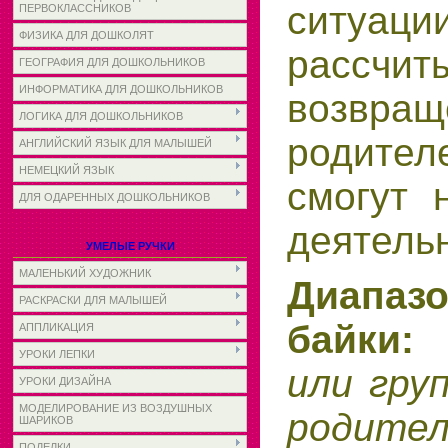
ситуац
ПЕРВОКЛАССНИКОВ
ФИЗИКА ДЛЯ ДОШКОЛЯТ
рассч
ГЕОГРАФИЯ ДЛЯ ДОШКОЛЬНИКОВ
ИНФОРМАТИКА ДЛЯ ДОШКОЛЬНИКОВ
возвр
ЛОГИКА ДЛЯ ДОШКОЛЬНИКОВ
родител
АНГЛИЙСКИЙ ЯЗЫК ДЛЯ МАЛЫШЕЙ
НЕМЕЦКИЙ ЯЗЫК
смогут 
ДЛЯ ОДАРЕННЫХ ДОШКОЛЬНИКОВ
деятельн
УМЕЛЫЕ РУЧКИ
МАЛЕНЬКИЙ ХУДОЖНИК
Диапаз
РАСКРАСКИ ДЛЯ МАЛЫШЕЙ
байк
АППЛИКАЦИЯ
УРОКИ ЛЕПКИ
или гру
УРОКИ ДИЗАЙНА
МОДЕЛИРОВАНИЕ ИЗ ВОЗДУШНЫХ
родител
ШАРИКОВ
ПОДЕЛКИ