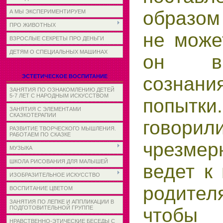
образом
А МЫ ЭКСПЕРИМЕНТИРУЕМ
ПРО ЖИВОТНЫХ
не може
ВЗРОСЛЫЕ СЕКРЕТЫ ПРО ДЕНЬГИ
ДЕТЯМ О СПЕЦИАЛЬНЫХ МАШИНАХ
он вы
сознан
ЭСТЕТИЧЕСКОЕ ВОСПИТАНИЕ
ЗАНЯТИЯ ПО ОЗНАКОМЛЕНИЮ ДЕТЕЙ
5-7 ЛЕТ С НАРОДНЫМ ИСКУССТВОМ
попыт
ЗАНЯТИЯ С ЭЛЕМЕНТАМИ
СКАЗКОТЕРАПИИ
гово
РАЗВИТИЕ ТВОРЧЕСКОГО МЫШЛЕНИЯ.
РАБОТАЕМ ПО СКАЗКЕ
чрезмер
МУЗЫКА
ШКОЛА РИСОВАНИЯ ДЛЯ МАЛЫШЕЙ
ведет к
ИЗОБРАЗИТЕЛЬНОЕ ИСКУССТВО
родител
ВОСПИТАНИЕ ЦВЕТОМ
ЗАНЯТИЯ ПО ЛЕПКЕ И АППЛИКАЦИИ В
чтобы 
ПОДГОТОВИТЕЛЬНОЙ ГРУППЕ
НРАВСТВЕННО-ЭТИЧЕСКИЕ БЕСЕДЫ С