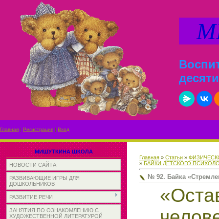
МИ
Воспит
десяти
Главная
|
Регистрация
|
Вход
МИШУТКИНА ШКОЛА
Главная
»
Статьи
»
ФИЗИЧЕСК
»
БАЙКИ ДЕТСКОГО ПСИХОЛО
НОВОСТИ САЙТА
№ 92. Байка «Стремле
РАЗВИВАЮЩИЕ ИГРЫ ДЛЯ
ДОШКОЛЬНИКОВ
«Ос
РАЗВИТИЕ РЕЧИ
челов
ЗАНЯТИЯ ПО ОЗНАКОМЛЕНИЮ С
ХУДОЖЕСТВЕННОЙ ЛИТЕРАТУРОЙ