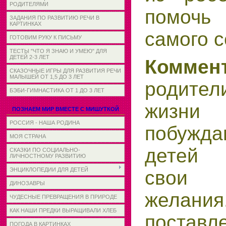
РОДИТЕЛЯМИ
помочь
ЗАДАНИЯ ПО РАЗВИТИЮ РЕЧИ В
КАРТИНКАХ
самого с
ГОТОВИМ РУКУ К ПИСЬМУ
ТЕСТЫ "ЧТО Я ЗНАЮ И УМЕЮ" ДЛЯ
ДЕТЕЙ 2-3 ЛЕТ
Комме
СКАЗОЧНЫЕ ИГРЫ ДЛЯ РАЗВИТИЯ РЕЧИ
МАЛЫШЕЙ ОТ 1,5 ДО 3 ЛЕТ
родители
БЭБИ-ГИМНАСТИКА ОТ 1 ДО 3 ЛЕТ
жизн
ПОЗНАЕМ МИР ВМЕСТЕ С МИШУТКОЙ
РОССИЯ - НАША РОДИНА
побужда
МОЯ СТРАНА
детей 
СКАЗКИ ПО СОЦИАЛЬНО-
ЛИЧНОСТНОМУ РАЗВИТИЮ
ЭНЦИКЛОПЕДИИ ДЛЯ ДЕТЕЙ
свои н
ДИНОЗАВРЫ
жела
ЧУДЕСНЫЕ ПРЕВРАЩЕНИЯ В ПРИРОДЕ
КАК НАШИ ПРЕДКИ ВЫРАЩИВАЛИ ХЛЕБ
постав
ПОГОДА В КАРТИНКАХ