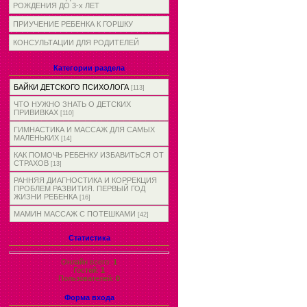
РОЖДЕНИЯ ДО 3-х ЛЕТ
ПРИУЧЕНИЕ РЕБЕНКА К ГОРШКУ
КОНСУЛЬТАЦИИ ДЛЯ РОДИТЕЛЕЙ
Категории раздела
БАЙКИ ДЕТСКОГО ПСИХОЛОГА
[113]
ЧТО НУЖНО ЗНАТЬ О ДЕТСКИХ
ПРИВИВКАХ
[110]
ГИМНАСТИКА И МАССАЖ ДЛЯ САМЫХ
МАЛЕНЬКИХ
[14]
КАК ПОМОЧЬ РЕБЕНКУ ИЗБАВИТЬСЯ ОТ
СТРАХОВ
[13]
РАННЯЯ ДИАГНОСТИКА И КОРРЕКЦИЯ
ПРОБЛЕМ РАЗВИТИЯ. ПЕРВЫЙ ГОД
ЖИЗНИ РЕБЕНКА
[16]
МАМИН МАССАЖ С ПОТЕШКАМИ
[42]
Статистика
Онлайн всего:
1
Гостей:
1
Пользователей:
0
Форма входа