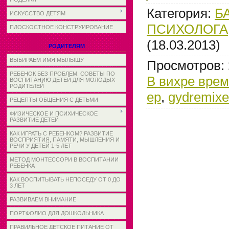
Категория
:
Б
ИСКУССТВО ДЕТЯМ
ПСИХОЛОГА
ПЛОСКОСТНОЕ КОНСТРУИРОВАНИЕ
(18.03.2013)
РОДИТЕЛЯМ
ВЫБИРАЕМ ИМЯ МЫЛЫШУ
Просмотров
:
РЕБЕНОК БЕЗ ПРОБЛЕМ. СОВЕТЫ ПО
В вихре вре
ВОСПИТАНИЮ ДЕТЕЙ ДЛЯ МОЛОДЫХ
РОДИТЕЛЕЙ
ep
,
gydremixe
РЕЦЕПТЫ ОБЩЕНИЯ С ДЕТЬМИ
ФИЗИЧЕСКОЕ И ПСИХИЧЕСКОЕ
РАЗВИТИЕ ДЕТЕЙ
КАК ИГРАТЬ С РЕБЕНКОМ? РАЗВИТИЕ
ВОСПРИЯТИЯ, ПАМЯТИ, МЫШЛЕНИЯ И
РЕЧИ У ДЕТЕЙ 1-5 ЛЕТ
МЕТОД МОНТЕССОРИ В ВОСПИТАНИИ
РЕБЕНКА
КАК ВОСПИТЫВАТЬ НЕПОСЕДУ ОТ 0 ДО
3 ЛЕТ
РАЗВИВАЕМ ВНИМАНИЕ
ПОРТФОЛИО ДЛЯ ДОШКОЛЬНИКА
ПРАВИЛЬНОЕ ДЕТСКОЕ ПИТАНИЕ ОТ