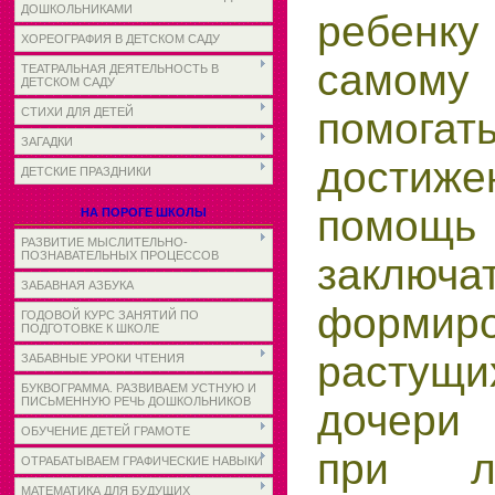
ДОШКОЛЬНИКАМИ
ребенк
ХОРЕОГРАФИЯ В ДЕТСКОМ САДУ
самому 
ТЕАТРАЛЬНАЯ ДЕЯТЕЛЬНОСТЬ В
ДЕТСКОМ САДУ
помо
СТИХИ ДЛЯ ДЕТЕЙ
ЗАГАДКИ
дости
ДЕТСКИЕ ПРАЗДНИКИ
помо
НА ПОРОГЕ ШКОЛЫ
РАЗВИТИЕ МЫСЛИТЕЛЬНО-
ПОЗНАВАТЕЛЬНЫХ ПРОЦЕССОВ
закл
ЗАБАВНАЯ АЗБУКА
форм
ГОДОВОЙ КУРС ЗАНЯТИЙ ПО
ПОДГОТОВКЕ К ШКОЛЕ
расту
ЗАБАВНЫЕ УРОКИ ЧТЕНИЯ
БУКВОГРАММА. РАЗВИВАЕМ УСТНУЮ И
ПИСЬМЕННУЮ РЕЧЬ ДОШКОЛЬНИКОВ
дочери
ОБУЧЕНИЕ ДЕТЕЙ ГРАМОТЕ
при л
ОТРАБАТЫВАЕМ ГРАФИЧЕСКИЕ НАВЫКИ
МАТЕМАТИКА ДЛЯ БУДУЩИХ