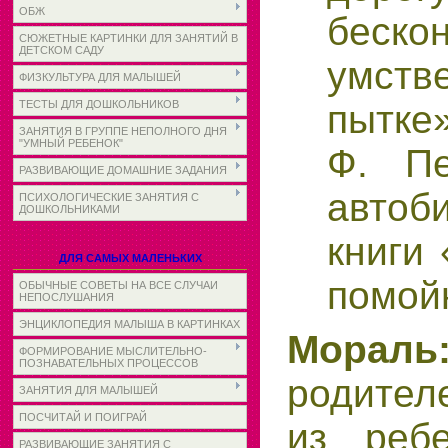
ОБЖ
беско
СЮЖЕТНЫЕ КАРТИНКИ ДЛЯ ЗАНЯТИЙ В
ДЕТСКОМ САДУ
умств
ФИЗКУЛЬТУРА ДЛЯ МАЛЫШЕЙ
пытке»
ТЕСТЫ ДЛЯ ДОШКОЛЬНИКОВ
ЗАНЯТИЯ В ГРУППЕ НЕПОЛНОГО ДНЯ
"УМНЫЙ РЕБЕНОК"
Ф. Пе
РАЗВИВАЮЩИЕ ДОМАШНИЕ ЗАДАНИЯ
автоб
ПСИХОЛОГИЧЕСКИЕ ЗАНЯТИЯ С
ДОШКОЛЬНИКАМИ
книги 
ДЛЯ САМЫХ МАЛЕНЬКИХ
помой
ОБЫЧНЫЕ СОВЕТЫ НА ВСЕ СЛУЧАИ
НЕПОСЛУШАНИЯ
ЭНЦИКЛОПЕДИЯ МАЛЫША В КАРТИНКАХ
Мор
ФОРМИРОВАНИЕ МЫСЛИТЕЛЬНО-
ПОЗНАВАТЕЛЬНЫХ ПРОЦЕССОВ
родител
ЗАНЯТИЯ ДЛЯ МАЛЫШЕЙ
ПОСЧИТАЙ И ПОИГРАЙ
из ребе
РАЗВИВАЮЩИЕ ЗАНЯТИЯ С