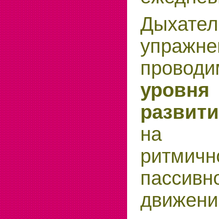
Дыхател
упражне
проводи
уровн
развит
на в
ритмичн
пассивн
движени