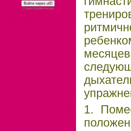
гимнас
Войти через uID
Старая форма входа
трениро
ритмичн
ребенко
месяц
следую
дыхател
упражне
1. Поме
положен