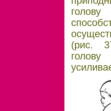
припо
голову
способс
осущес
(рис. 3
голов
усилива