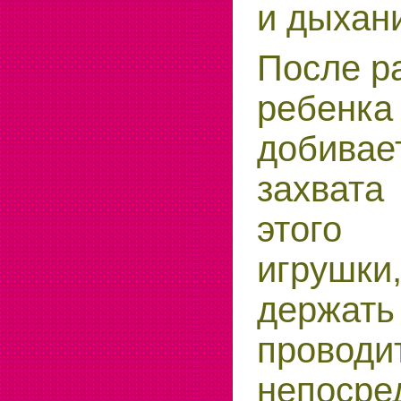
и дыхан
После р
ребен
добивае
захвата
этого
игрушки
держать
проводи
непосре