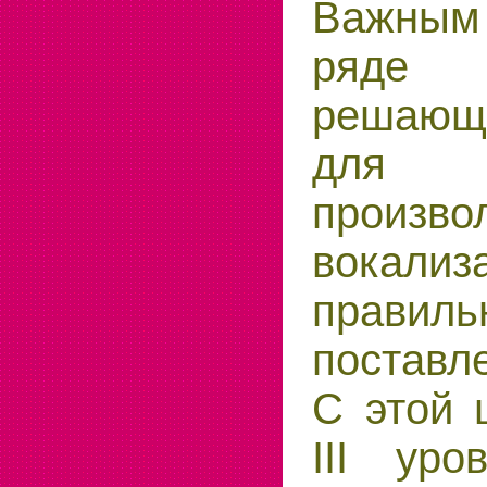
Важным 
ряде
решаю
для 
произво
вокализ
правиль
поставл
С этой 
III уро