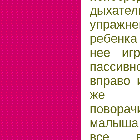
дыхател
упраж
ребенка
нее игр
пасси
вправо 
же с
повора
малыша 
все в