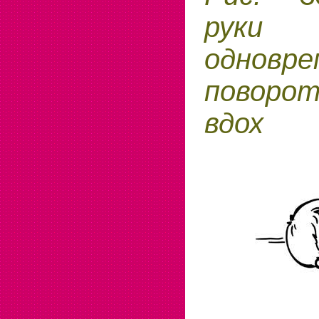
руки
одно
поворо
вдох