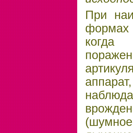
При наи
форма
когда
поражен
артикул
аппа
наблюда
врожде
(шумн