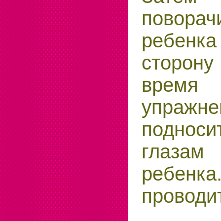
повора
ребен
сторону
время
упражн
поднос
глазам
ребенк
проводи