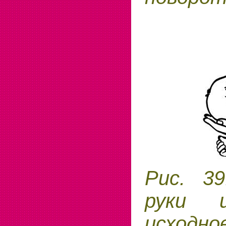
Рис. 39
руки 
исходно