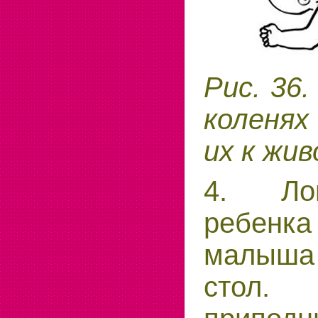
Рис. 36.
коленях
их к жи
4. Ло
ребенка
малыша
стол