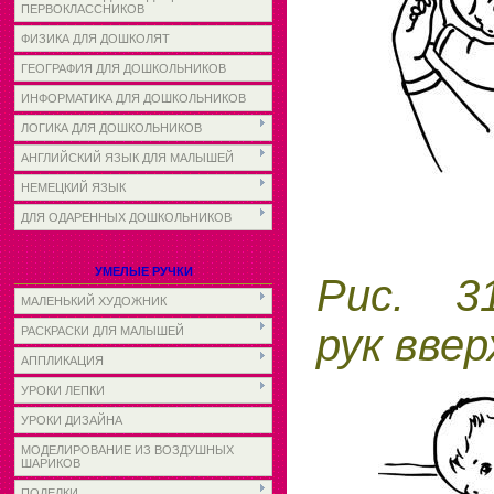
ПЕРВОКЛАССНИКОВ
ФИЗИКА ДЛЯ ДОШКОЛЯТ
ГЕОГРАФИЯ ДЛЯ ДОШКОЛЬНИКОВ
ИНФОРМАТИКА ДЛЯ ДОШКОЛЬНИКОВ
ЛОГИКА ДЛЯ ДОШКОЛЬНИКОВ
АНГЛИЙСКИЙ ЯЗЫК ДЛЯ МАЛЫШЕЙ
НЕМЕЦКИЙ ЯЗЫК
ДЛЯ ОДАРЕННЫХ ДОШКОЛЬНИКОВ
УМЕЛЫЕ РУЧКИ
Рис. 3
МАЛЕНЬКИЙ ХУДОЖНИК
рук ввер
РАСКРАСКИ ДЛЯ МАЛЫШЕЙ
АППЛИКАЦИЯ
УРОКИ ЛЕПКИ
УРОКИ ДИЗАЙНА
МОДЕЛИРОВАНИЕ ИЗ ВОЗДУШНЫХ
ШАРИКОВ
ПОДЕЛКИ