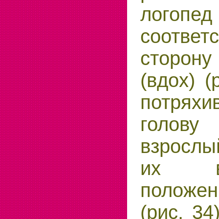
логоп
соответ
сторон
(вдох) (
потря
голов
взросл
их в
полож
(рис. 34