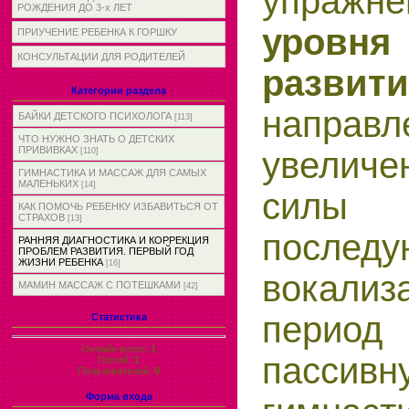
упражне
РОЖДЕНИЯ ДО 3-х ЛЕТ
уровн
ПРИУЧЕНИЕ РЕБЕНКА К ГОРШКУ
КОНСУЛЬТАЦИИ ДЛЯ РОДИТЕЛЕЙ
раз
Категории раздела
напр
БАЙКИ ДЕТСКОГО ПСИХОЛОГА
[113]
ЧТО НУЖНО ЗНАТЬ О ДЕТСКИХ
ПРИВИВКАХ
увелич
[110]
ГИМНАСТИКА И МАССАЖ ДЛЯ САМЫХ
МАЛЕНЬКИХ
[14]
силы
КАК ПОМОЧЬ РЕБЕНКУ ИЗБАВИТЬСЯ ОТ
СТРАХОВ
[13]
после
РАННЯЯ ДИАГНОСТИКА И КОРРЕКЦИЯ
ПРОБЛЕМ РАЗВИТИЯ. ПЕРВЫЙ ГОД
ЖИЗНИ РЕБЕНКА
[16]
вокализ
МАМИН МАССАЖ С ПОТЕШКАМИ
[42]
перио
Статистика
Онлайн всего:
1
пассивн
Гостей:
1
Пользователей:
0
Форма входа