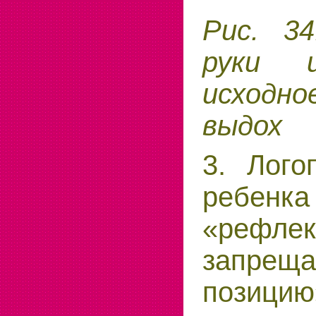
Рис. 34
руки 
исходно
выдох
3. Лого
ребенк
«рефлек
запрещ
позици