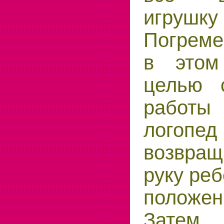
игрушк
Погреме
в этом
целью с
работы 
логоп
возвра
руку реб
положен
Зате