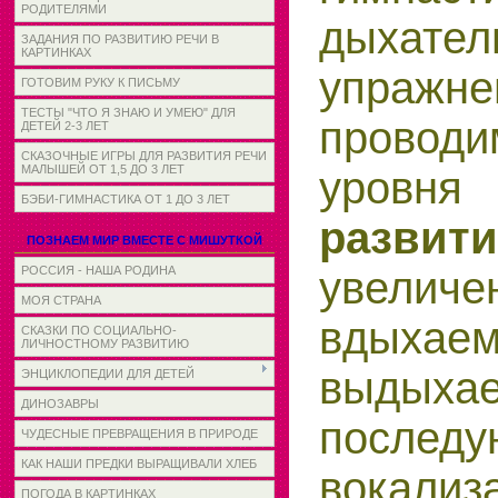
РОДИТЕЛЯМИ
дыхател
ЗАДАНИЯ ПО РАЗВИТИЮ РЕЧИ В
КАРТИНКАХ
упражне
ГОТОВИМ РУКУ К ПИСЬМУ
ТЕСТЫ "ЧТО Я ЗНАЮ И УМЕЮ" ДЛЯ
проводи
ДЕТЕЙ 2-3 ЛЕТ
СКАЗОЧНЫЕ ИГРЫ ДЛЯ РАЗВИТИЯ РЕЧИ
МАЛЫШЕЙ ОТ 1,5 ДО 3 ЛЕТ
уровн
БЭБИ-ГИМНАСТИКА ОТ 1 ДО 3 ЛЕТ
разв
ПОЗНАЕМ МИР ВМЕСТЕ С МИШУТКОЙ
увели
РОССИЯ - НАША РОДИНА
МОЯ СТРАНА
вдых
СКАЗКИ ПО СОЦИАЛЬНО-
ЛИЧНОСТНОМУ РАЗВИТИЮ
выдыхае
ЭНЦИКЛОПЕДИИ ДЛЯ ДЕТЕЙ
ДИНОЗАВРЫ
послед
ЧУДЕСНЫЕ ПРЕВРАЩЕНИЯ В ПРИРОДЕ
КАК НАШИ ПРЕДКИ ВЫРАЩИВАЛИ ХЛЕБ
вокализ
ПОГОДА В КАРТИНКАХ