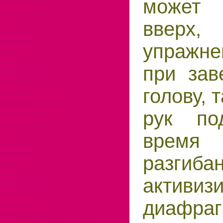
может 
ввер
упражне
при зав
голову, 
рук по
время
разг
активи
диафраг