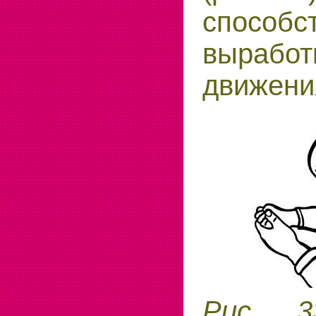
способс
выработ
движени
Рис. 3