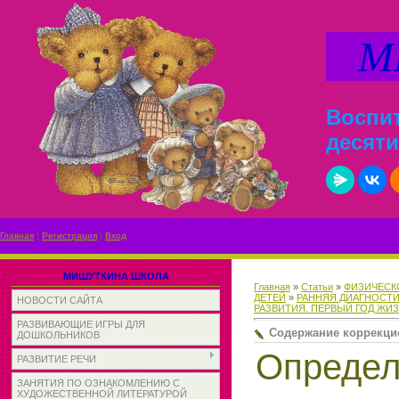
МИ
Воспит
десяти
Главная
|
Регистрация
|
Вход
МИШУТКИНА ШКОЛА
Главная
»
Статьи
»
ФИЗИЧЕСК
ДЕТЕЙ
»
РАННЯЯ ДИАГНОСТИ
НОВОСТИ САЙТА
РАЗВИТИЯ. ПЕРВЫЙ ГОД ЖИ
РАЗВИВАЮЩИЕ ИГРЫ ДЛЯ
Содержание коррекци
ДОШКОЛЬНИКОВ
Определ
РАЗВИТИЕ РЕЧИ
ЗАНЯТИЯ ПО ОЗНАКОМЛЕНИЮ С
ХУДОЖЕСТВЕННОЙ ЛИТЕРАТУРОЙ