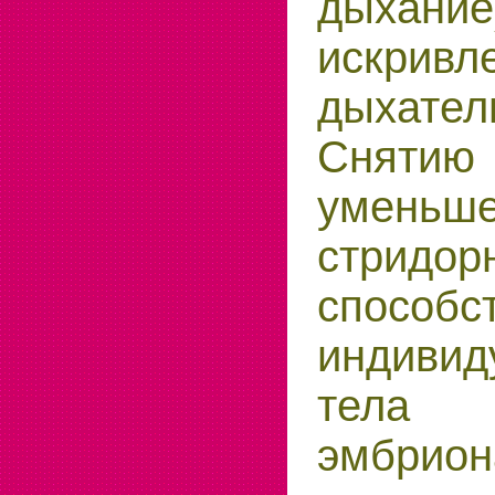
дыхание
искривл
дыхате
Снятию
уменьш
стридо
способс
индиви
тела
эмбрио