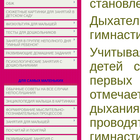
становл
ОБЖ
СЮЖЕТНЫЕ КАРТИНКИ ДЛЯ ЗАНЯТИЙ В
ДЕТСКОМ САДУ
Дыхател
ФИЗКУЛЬТУРА ДЛЯ МАЛЫШЕЙ
гимнаст
ТЕСТЫ ДЛЯ ДОШКОЛЬНИКОВ
ЗАНЯТИЯ В ГРУППЕ НЕПОЛНОГО ДНЯ
"УМНЫЙ РЕБЕНОК"
Учитыв
РАЗВИВАЮЩИЕ ДОМАШНИЕ ЗАДАНИЯ
детей
ПСИХОЛОГИЧЕСКИЕ ЗАНЯТИЯ С
ДОШКОЛЬНИКАМИ
первы
ДЛЯ САМЫХ МАЛЕНЬКИХ
ОБЫЧНЫЕ СОВЕТЫ НА ВСЕ СЛУЧАИ
отмечае
НЕПОСЛУШАНИЯ
ЭНЦИКЛОПЕДИЯ МАЛЫША В КАРТИНКАХ
дыхан
ФОРМИРОВАНИЕ МЫСЛИТЕЛЬНО-
ПОЗНАВАТЕЛЬНЫХ ПРОЦЕССОВ
проводя
ЗАНЯТИЯ ДЛЯ МАЛЫШЕЙ
ПОСЧИТАЙ И ПОИГРАЙ
гимна
РАЗВИВАЮЩИЕ ЗАНЯТИЯ С