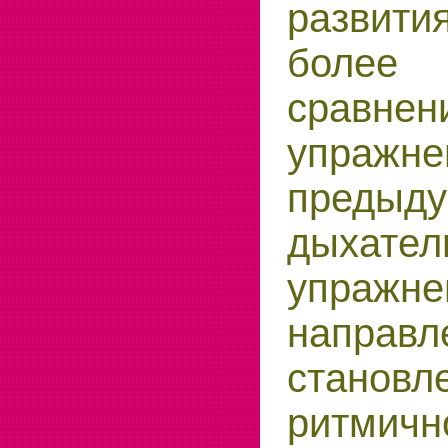
разви
более
сра
упражне
предыд
дыхател
упражн
напр
становл
ритмичн