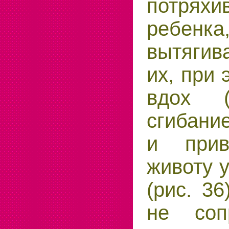
потря
ребен
вытягив
их, при 
вдох 
сгибани
и при
животу 
(рис. 36
не соп