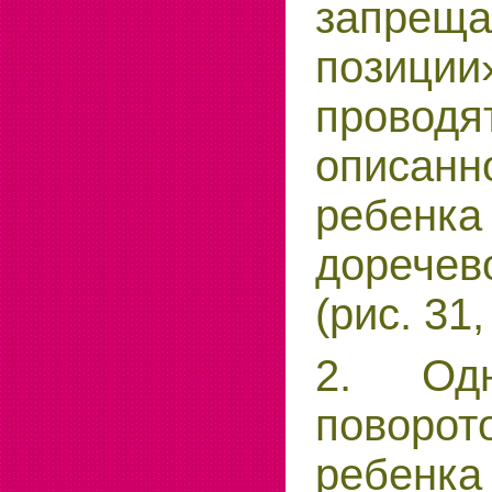
запрещ
позиц
провод
описан
ребен
дорече
(рис. 31,
2. Од
повор
ребен