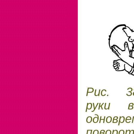
Рис. 3
руки 
однов
поворот