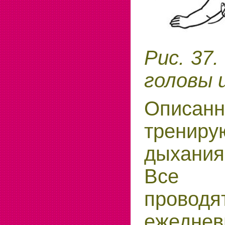
Рис. 37
головы 
Описанн
трени
дыхания
Все 
проводя
ежеднев