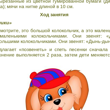
вырезанные из цветной гумированной бумаги (ди
); мячи на нитке длиной в 10 см.
Ход занятия
чики»
мотрите, это большой колокольчик, а это малень
маленькими колокольчиками. Они звенят: «Д
ольшими колокольчиками. Они звенят: «Дынь-ды
длагает «позвенеть» и спеть песенки сначала
нение выполняется 2 раза, затем дети меняютс