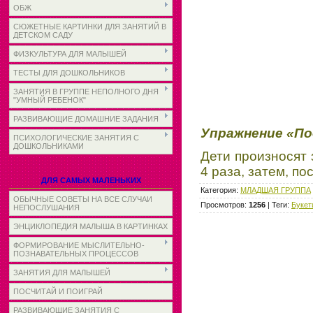
ОБЖ
СЮЖЕТНЫЕ КАРТИНКИ ДЛЯ ЗАНЯТИЙ В
ДЕТСКОМ САДУ
ФИЗКУЛЬТУРА ДЛЯ МАЛЫШЕЙ
ТЕСТЫ ДЛЯ ДОШКОЛЬНИКОВ
ЗАНЯТИЯ В ГРУППЕ НЕПОЛНОГО ДНЯ
"УМНЫЙ РЕБЕНОК"
РАЗВИВАЮЩИЕ ДОМАШНИЕ ЗАДАНИЯ
Упражнение «По
ПСИХОЛОГИЧЕСКИЕ ЗАНЯТИЯ С
ДОШКОЛЬНИКАМИ
Дети произносят 
4 раза, затем, по
ДЛЯ САМЫХ МАЛЕНЬКИХ
Категория
:
МЛАДШАЯ ГРУППА
ОБЫЧНЫЕ СОВЕТЫ НА ВСЕ СЛУЧАИ
Просмотров
:
1256
|
Теги
:
Букет
НЕПОСЛУШАНИЯ
ЭНЦИКЛОПЕДИЯ МАЛЫША В КАРТИНКАХ
ФОРМИРОВАНИЕ МЫСЛИТЕЛЬНО-
ПОЗНАВАТЕЛЬНЫХ ПРОЦЕССОВ
ЗАНЯТИЯ ДЛЯ МАЛЫШЕЙ
ПОСЧИТАЙ И ПОИГРАЙ
РАЗВИВАЮЩИЕ ЗАНЯТИЯ С