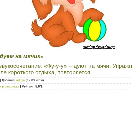
дуем на мячик»
звукосочетание: «Фу-у-у» – дуют на мячи. Упраж
сле короткого отдыха, повторяется.
|
Добавил
:
admin
(12.03.2014)
и в рамочках
|
Рейтинг
:
5.0
/
1