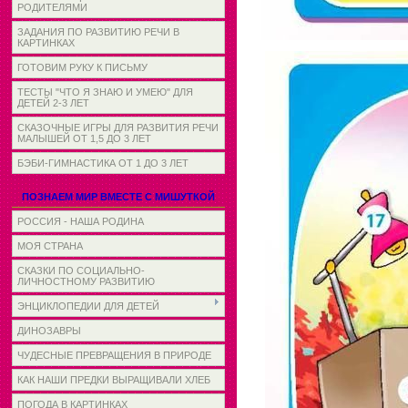
РОДИТЕЛЯМИ
ЗАДАНИЯ ПО РАЗВИТИЮ РЕЧИ В
КАРТИНКАХ
ГОТОВИМ РУКУ К ПИСЬМУ
ТЕСТЫ "ЧТО Я ЗНАЮ И УМЕЮ" ДЛЯ
ДЕТЕЙ 2-3 ЛЕТ
СКАЗОЧНЫЕ ИГРЫ ДЛЯ РАЗВИТИЯ РЕЧИ
МАЛЫШЕЙ ОТ 1,5 ДО 3 ЛЕТ
БЭБИ-ГИМНАСТИКА ОТ 1 ДО 3 ЛЕТ
ПОЗНАЕМ МИР ВМЕСТЕ С МИШУТКОЙ
РОССИЯ - НАША РОДИНА
МОЯ СТРАНА
СКАЗКИ ПО СОЦИАЛЬНО-
ЛИЧНОСТНОМУ РАЗВИТИЮ
ЭНЦИКЛОПЕДИИ ДЛЯ ДЕТЕЙ
ДИНОЗАВРЫ
ЧУДЕСНЫЕ ПРЕВРАЩЕНИЯ В ПРИРОДЕ
КАК НАШИ ПРЕДКИ ВЫРАЩИВАЛИ ХЛЕБ
ПОГОДА В КАРТИНКАХ