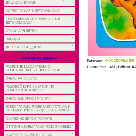
ДОШКОЛЬНИКАМИ
ХОРЕОГРАФИЯ В ДЕТСКОМ САДУ
ТЕАТРАЛЬНАЯ ДЕЯТЕЛЬНОСТЬ В
ДЕТСКОМ САДУ
СТИХИ ДЛЯ ДЕТЕЙ
ЗАГАДКИ
ДЕТСКИЕ ПРАЗДНИКИ
НА ПОРОГЕ ШКОЛЫ
Категория
:
КРОССВОРДЫ ДЛЯ
РАЗВИТИЕ МЫСЛИТЕЛЬНО-
Просмотров
:
1637
|
Рейтинг
:
5.
ПОЗНАВАТЕЛЬНЫХ ПРОЦЕССОВ
ЗАБАВНАЯ АЗБУКА
ГОДОВОЙ КУРС ЗАНЯТИЙ ПО
ПОДГОТОВКЕ К ШКОЛЕ
ЗАБАВНЫЕ УРОКИ ЧТЕНИЯ
БУКВОГРАММА. РАЗВИВАЕМ УСТНУЮ И
ПИСЬМЕННУЮ РЕЧЬ ДОШКОЛЬНИКОВ
ОБУЧЕНИЕ ДЕТЕЙ ГРАМОТЕ
ОТРАБАТЫВАЕМ ГРАФИЧЕСКИЕ НАВЫКИ
МАТЕМАТИКА ДЛЯ БУДУЩИХ