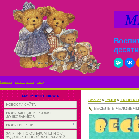
МИ
Воспит
десяти
Главная
|
Регистрация
|
Вход
МИШУТКИНА ШКОЛА
Главная
»
Статьи
»
ГОЛОВОЛО
НОВОСТИ САЙТА
ВЕСЕЛЫЕ ЧЕЛОВЕЧК
РАЗВИВАЮЩИЕ ИГРЫ ДЛЯ
ДОШКОЛЬНИКОВ
РАЗВИТИЕ РЕЧИ
ЗАНЯТИЯ ПО ОЗНАКОМЛЕНИЮ С
ХУДОЖЕСТВЕННОЙ ЛИТЕРАТУРОЙ