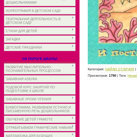
ДОШКОЛЬНИКАМИ
ХОРЕОГРАФИЯ В ДЕТСКОМ САДУ
ТЕАТРАЛЬНАЯ ДЕЯТЕЛЬНОСТЬ В
ДЕТСКОМ САДУ
СТИХИ ДЛЯ ДЕТЕЙ
ЗАГАДКИ
ДЕТСКИЕ ПРАЗДНИКИ
НА ПОРОГЕ ШКОЛЫ
РАЗВИТИЕ МЫСЛИТЕЛЬНО-
Категория
:
НАЙДИ ОТЛИЧИЯ
|
ПОЗНАВАТЕЛЬНЫХ ПРОЦЕССОВ
Просмотров
:
1790
|
Теги
:
Ничип
ЗАБАВНАЯ АЗБУКА
ГОДОВОЙ КУРС ЗАНЯТИЙ ПО
ПОДГОТОВКЕ К ШКОЛЕ
ЗАБАВНЫЕ УРОКИ ЧТЕНИЯ
БУКВОГРАММА. РАЗВИВАЕМ УСТНУЮ И
ПИСЬМЕННУЮ РЕЧЬ ДОШКОЛЬНИКОВ
ОБУЧЕНИЕ ДЕТЕЙ ГРАМОТЕ
ОТРАБАТЫВАЕМ ГРАФИЧЕСКИЕ НАВЫКИ
МАТЕМАТИКА ДЛЯ БУДУЩИХ