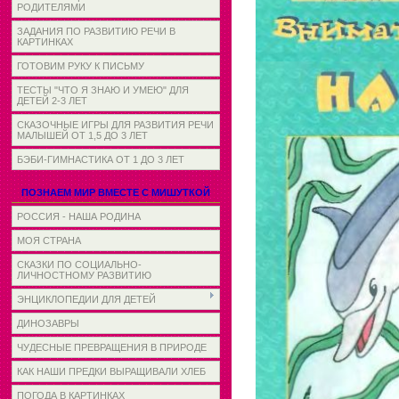
РОДИТЕЛЯМИ
ЗАДАНИЯ ПО РАЗВИТИЮ РЕЧИ В
КАРТИНКАХ
ГОТОВИМ РУКУ К ПИСЬМУ
ТЕСТЫ "ЧТО Я ЗНАЮ И УМЕЮ" ДЛЯ
ДЕТЕЙ 2-3 ЛЕТ
СКАЗОЧНЫЕ ИГРЫ ДЛЯ РАЗВИТИЯ РЕЧИ
МАЛЫШЕЙ ОТ 1,5 ДО 3 ЛЕТ
БЭБИ-ГИМНАСТИКА ОТ 1 ДО 3 ЛЕТ
ПОЗНАЕМ МИР ВМЕСТЕ С МИШУТКОЙ
РОССИЯ - НАША РОДИНА
МОЯ СТРАНА
СКАЗКИ ПО СОЦИАЛЬНО-
ЛИЧНОСТНОМУ РАЗВИТИЮ
ЭНЦИКЛОПЕДИИ ДЛЯ ДЕТЕЙ
ДИНОЗАВРЫ
ЧУДЕСНЫЕ ПРЕВРАЩЕНИЯ В ПРИРОДЕ
КАК НАШИ ПРЕДКИ ВЫРАЩИВАЛИ ХЛЕБ
ПОГОДА В КАРТИНКАХ