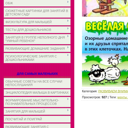
ОБЖ
СЮЖЕТНЫЕ КАРТИНКИ ДЛЯ ЗАНЯТИЙ В
ДЕТСКОМ САДУ
ФИЗКУЛЬТУРА ДЛЯ МАЛЫШЕЙ
ТЕСТЫ ДЛЯ ДОШКОЛЬНИКОВ
ЗАНЯТИЯ В ГРУППЕ НЕПОЛНОГО ДНЯ
"УМНЫЙ РЕБЕНОК"
РАЗВИВАЮЩИЕ ДОМАШНИЕ ЗАДАНИЯ
ПСИХОЛОГИЧЕСКИЕ ЗАНЯТИЯ С
ДОШКОЛЬНИКАМИ
ДЛЯ САМЫХ МАЛЕНЬКИХ
ОБЫЧНЫЕ СОВЕТЫ НА ВСЕ СЛУЧАИ
НЕПОСЛУШАНИЯ
Категория
:
РАЗВИВАЕМ ВНИМА
ЭНЦИКЛОПЕДИЯ МАЛЫША В КАРТИНКАХ
Просмотров
:
927
|
Теги
:
менты 
ФОРМИРОВАНИЕ МЫСЛИТЕЛЬНО-
ПОЗНАВАТЕЛЬНЫХ ПРОЦЕССОВ
ЗАНЯТИЯ ДЛЯ МАЛЫШЕЙ
ПОСЧИТАЙ И ПОИГРАЙ
РАЗВИВАЮЩИЕ ЗАНЯТИЯ С