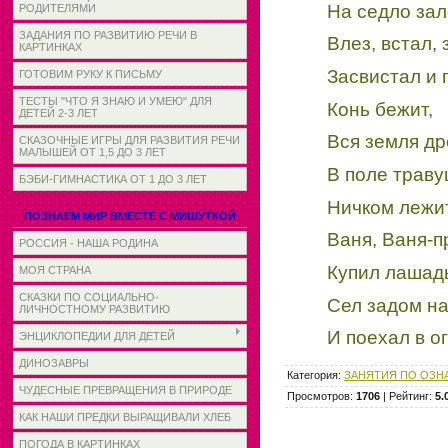
На седло зал
РОДИТЕЛЯМИ
ЗАДАНИЯ ПО РАЗВИТИЮ РЕЧИ В
Влез, встал, 
КАРТИНКАХ
Засвистал и 
ГОТОВИМ РУКУ К ПИСЬМУ
ТЕСТЫ "ЧТО Я ЗНАЮ И УМЕЮ" ДЛЯ
Конь бежит,
ДЕТЕЙ 2-3 ЛЕТ
Вся земля др
СКАЗОЧНЫЕ ИГРЫ ДЛЯ РАЗВИТИЯ РЕЧИ
МАЛЫШЕЙ ОТ 1,5 ДО 3 ЛЕТ
В поле трав
БЭБИ-ГИМНАСТИКА ОТ 1 ДО 3 ЛЕТ
Ничком лежит
ПОЗНАЕМ МИР ВМЕСТЕ С МИШУТКОЙ
Ваня, Ваня-п
РОССИЯ - НАША РОДИНА
Купил лашадь
МОЯ СТРАНА
СКАЗКИ ПО СОЦИАЛЬНО-
Сел задом н
ЛИЧНОСТНОМУ РАЗВИТИЮ
И поехал в о
ЭНЦИКЛОПЕДИИ ДЛЯ ДЕТЕЙ
ДИНОЗАВРЫ
Категория
:
ЗАНЯТИЯ ПО ОЗН
ЧУДЕСНЫЕ ПРЕВРАЩЕНИЯ В ПРИРОДЕ
Просмотров
:
1706
|
Рейтинг
:
5.
КАК НАШИ ПРЕДКИ ВЫРАЩИВАЛИ ХЛЕБ
ПОГОДА В КАРТИНКАХ