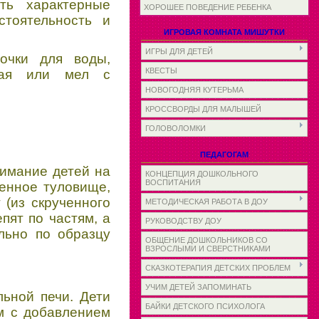
ать характерные
ХОРОШЕЕ ПОВЕДЕНИЕ РЕБЕНКА
стоятельность и
ИГРОВАЯ КОМНАТА МИШУТКИ
ИГРЫ ДЛЯ ДЕТЕЙ
ночки для воды,
КВЕСТЫ
нная или мел с
НОВОГОДНЯЯ КУТЕРЬМА
КРОССВОРДЫ ДЛЯ МАЛЫШЕЙ
ГОЛОВОЛОМКИ
ПЕДАГОГАМ
нимание детей на
КОНЦЕПЦИЯ ДОШКОЛЬНОГО
ВОСПИТАНИЯ
ненное туловище,
 (из скрученного
МЕТОДИЧЕСКАЯ РАБОТА В ДОУ
пят по частям, а
РУКОВОДСТВУ ДОУ
льно по образцу
ОБЩЕНИЕ ДОШКОЛЬНИКОВ СО
ВЗРОСЛЫМИ И СВЕРСТНИКАМИ
СКАЗКОТЕРАПИЯ ДЕТСКИХ ПРОБЛЕМ
УЧИМ ДЕТЕЙ ЗАПОМИНАТЬ
льной печи. Дети
БАЙКИ ДЕТСКОГО ПСИХОЛОГА
м с добавлением