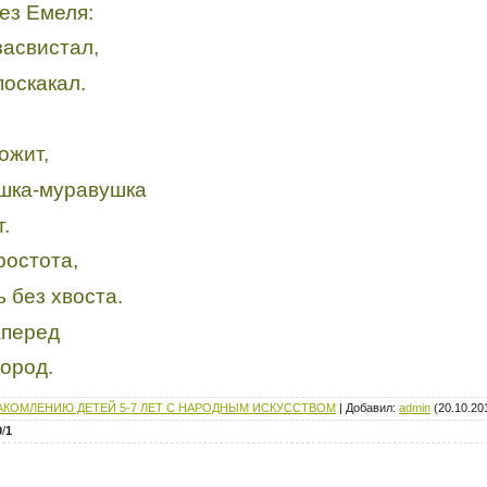
ез Емеля:
засвистал,
поскакал.
ожит,
ушка-муравушка
.
ростота,
 без хвоста.
аперед
город.
АКОМЛЕНИЮ ДЕТЕЙ 5-7 ЛЕТ С НАРОДНЫМ ИСКУССТВОМ
|
Добавил
:
admin
(20.10.20
0
/
1