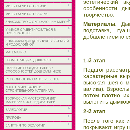
эстетический в
МИШУТКА ЧИТАЕТ СТИХИ
особенности ды
творчество.
МИШУТКА ЧИТАЕТ СКАЗКИ
ЗНАКОМСТВО С ОКРУЖАЮЩИМ МИРОМ
Материалы.
Ды
подставка, гуа
УЧИМСЯ ОРИЕНТИРОВАТЬСЯ В
ПРОСТРАНСТВЕ
добавлением кле
ЗНАКОМИМ ДОШКОЛЬНИКОВ С СЕМЬЕЙ
И РОДОСЛОВНОЙ
МАТЕМАТИКА
1-й этап
ГЕОМЕТРИЯ ДЛЯ ДОШКОЛЯТ
РАЗВИТИЕ ПОЗНАВАТЕЛЬНЫХ
Педагог рассмат
СПОСОБНОСТЕЙ ДОШКОЛЬНИКОВ
характерные выр
СЕНСОРНОЕ РАЗВИТИЕ РЕБЕНКА
высокая шея с ма
КОНСТРУИРОВАНИЕ ИЗ
валика). Взрослы
СТРОИТЕЛЬНОГО МАТЕРИАЛА
потом плотно их
ТВОРЧЕСКАЯ МАСТЕРСКАЯ ДЛЯ
вылепить дымковс
МАЛЕНЬКИХ ИССЛЕДОВАТЕЛЕЙ
ВАЛЕОЛОГИЯ
2-й этап
ПРИРОДА
После того как и
ЗАНЯТИЯ ПО ЭКОЛОГИИ
покрывают игруш