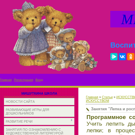
МИ
Воспит
Главная
|
Регистрация
|
Вход
МИШУТКИНА ШКОЛА
Главная
»
Статьи
»
ИСКУССТВ
ИСКУССТВОМ
НОВОСТИ САЙТА
Занятия "Лепка и рос
РАЗВИВАЮЩИЕ ИГРЫ ДЛЯ
ДОШКОЛЬНИКОВ
Программное с
РАЗВИТИЕ РЕЧИ
Учить лепить д
лепки; в проце
ЗАНЯТИЯ ПО ОЗНАКОМЛЕНИЮ С
ХУДОЖЕСТВЕННОЙ ЛИТЕРАТУРОЙ