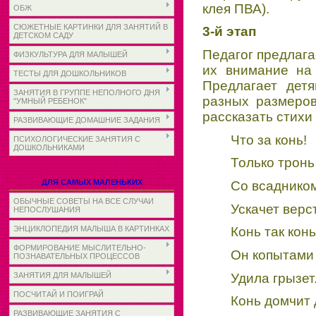
клея ПВА).
ОБЖ
СЮЖЕТНЫЕ КАРТИНКИ ДЛЯ ЗАНЯТИЙ В
3-й этап
ДЕТСКОМ САДУ
Педагог предлага
ФИЗКУЛЬТУРА ДЛЯ МАЛЫШЕЙ
их внимание на 
ТЕСТЫ ДЛЯ ДОШКОЛЬНИКОВ
Предлагает детя
ЗАНЯТИЯ В ГРУППЕ НЕПОЛНОГО ДНЯ
разных размеров
"УМНЫЙ РЕБЕНОК"
рассказать стихи 
РАЗВИВАЮЩИЕ ДОМАШНИЕ ЗАДАНИЯ
Что за конь!
ПСИХОЛОГИЧЕСКИЕ ЗАНЯТИЯ С
ДОШКОЛЬНИКАМИ
Только трон
ДЛЯ САМЫХ МАЛЕНЬКИХ
Со всаднико
ОБЫЧНЫЕ СОВЕТЫ НА ВСЕ СЛУЧАИ
Ускачет верст
НЕПОСЛУШАНИЯ
ЭНЦИКЛОПЕДИЯ МАЛЫША В КАРТИНКАХ
Конь так конь
ФОРМИРОВАНИЕ МЫСЛИТЕЛЬНО-
Он копытами 
ПОЗНАВАТЕЛЬНЫХ ПРОЦЕССОВ
Удила грызет
ЗАНЯТИЯ ДЛЯ МАЛЫШЕЙ
ПОСЧИТАЙ И ПОИГРАЙ
Конь домчит 
РАЗВИВАЮЩИЕ ЗАНЯТИЯ С