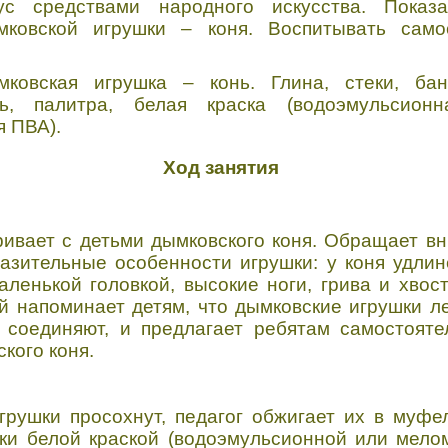
кус средствами народного искусства. Показ
мковской игрушки – коня. Воспитывать само
мковская игрушка – конь. Глина, стеки, ба
шь, палитра, белая краска (водоэмульсио
я ПВА).
Ход занятия
ривает с детьми дымковского коня. Обращает в
азительные особенности игрушки: у коня удли
ленькой головкой, высокие ноги, грива и хвост
й напоминает детям, что дымковские игрушки ле
 соединяют, и предлагает ребятам самостояте
кого коня.
грушки просохнут, педагог обжигает их в муфе
ки белой краской (водоэмульсионной или мело