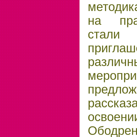
методи
на пра
стали
пригл
различн
мероп
предлож
расск
освоен
Ободре