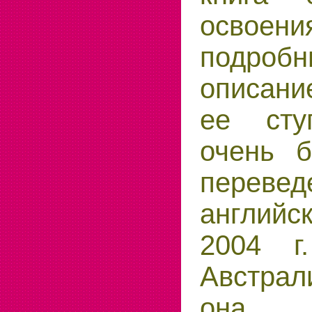
освоени
подроб
описан
ее сту
очень 
перев
англи
2004 г
Австра
она п