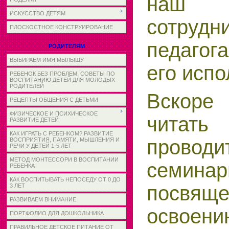
наш 
ИСКУССТВО ДЕТЯМ
сотру
ПЛОСКОСТНОЕ КОНСТРУИРОВАНИЕ
педагог
РОДИТЕЛЯМ
ВЫБИРАЕМ ИМЯ МЫЛЫШУ
его испо
РЕБЕНОК БЕЗ ПРОБЛЕМ. СОВЕТЫ ПО
ВОСПИТАНИЮ ДЕТЕЙ ДЛЯ МОЛОДЫХ
РОДИТЕЛЕЙ
Вскоре
РЕЦЕПТЫ ОБЩЕНИЯ С ДЕТЬМИ
ФИЗИЧЕСКОЕ И ПСИХИЧЕСКОЕ
читать
РАЗВИТИЕ ДЕТЕЙ
КАК ИГРАТЬ С РЕБЕНКОМ? РАЗВИТИЕ
проводи
ВОСПРИЯТИЯ, ПАМЯТИ, МЫШЛЕНИЯ И
РЕЧИ У ДЕТЕЙ 1-5 ЛЕТ
МЕТОД МОНТЕССОРИ В ВОСПИТАНИИ
семинар
РЕБЕНКА
КАК ВОСПИТЫВАТЬ НЕПОСЕДУ ОТ 0 ДО
посвящ
3 ЛЕТ
РАЗВИВАЕМ ВНИМАНИЕ
освоени
ПОРТФОЛИО ДЛЯ ДОШКОЛЬНИКА
ПРАВИЛЬНОЕ ДЕТСКОЕ ПИТАНИЕ ОТ