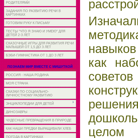
расстро
РОДИТЕЛЯМИ
ЗАДАНИЯ ПО РАЗВИТИЮ РЕЧИ В
КАРТИНКАХ
Изначал
ГОТОВИМ РУКУ К ПИСЬМУ
методи
ТЕСТЫ "ЧТО Я ЗНАЮ И УМЕЮ" ДЛЯ
ДЕТЕЙ 2-3 ЛЕТ
СКАЗОЧНЫЕ ИГРЫ ДЛЯ РАЗВИТИЯ РЕЧИ
навыков
МАЛЫШЕЙ ОТ 1,5 ДО 3 ЛЕТ
БЭБИ-ГИМНАСТИКА ОТ 1 ДО 3 ЛЕТ
как наб
ПОЗНАЕМ МИР ВМЕСТЕ С МИШУТКОЙ
сове
РОССИЯ - НАША РОДИНА
МОЯ СТРАНА
конструк
СКАЗКИ ПО СОЦИАЛЬНО-
ЛИЧНОСТНОМУ РАЗВИТИЮ
решени
ЭНЦИКЛОПЕДИИ ДЛЯ ДЕТЕЙ
ДИНОЗАВРЫ
дошкол
ЧУДЕСНЫЕ ПРЕВРАЩЕНИЯ В ПРИРОДЕ
цело
КАК НАШИ ПРЕДКИ ВЫРАЩИВАЛИ ХЛЕБ
ПОГОДА В КАРТИНКАХ