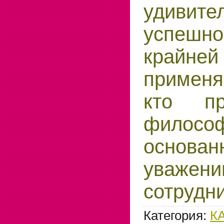
удивите
успе
крайней
примен
кто пр
философ
основ
уваж
сотрудн
Категория
:
К