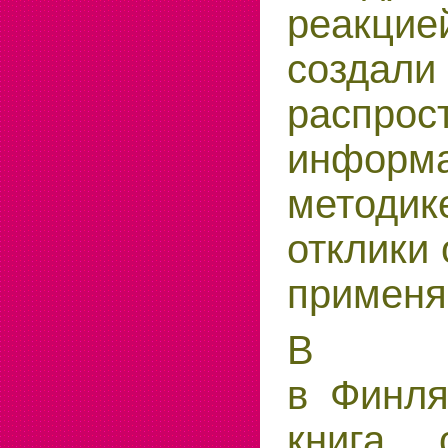
реак
создали
распрос
инфо
методик
отклики 
применя
В 2
в Финл
книга 