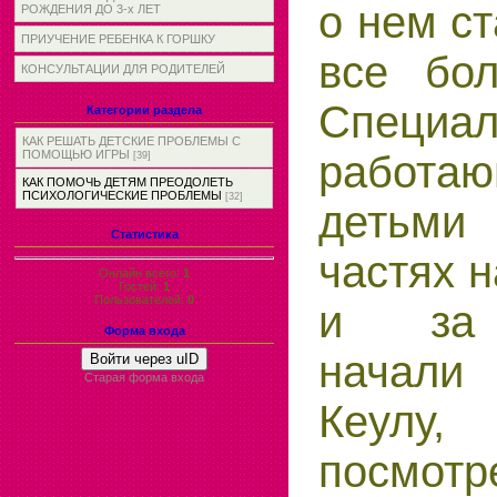
о нем ст
РОЖДЕНИЯ ДО 3-х ЛЕТ
ПРИУЧЕНИЕ РЕБЕНКА К ГОРШКУ
все бо
КОНСУЛЬТАЦИИ ДЛЯ РОДИТЕЛЕЙ
Специал
Категории раздела
КАК РЕШАТЬ ДЕТСКИЕ ПРОБЛЕМЫ С
ПОМОЩЬЮ ИГРЫ
рабо
[39]
КАК ПОМОЧЬ ДЕТЯМ ПРЕОДОЛЕТЬ
ПСИХОЛОГИЧЕСКИЕ ПРОБЛЕМЫ
[32]
детьми
Статистика
частях 
Онлайн всего:
1
Гостей:
1
Пользователей:
0
и за 
Форма входа
начали 
Войти через uID
Старая форма входа
Кеул
посмот