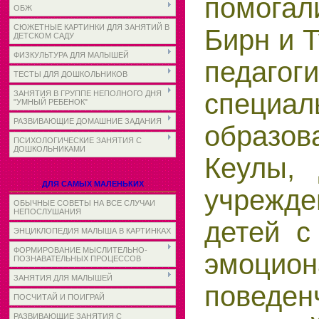
помог
ОБЖ
СЮЖЕТНЫЕ КАРТИНКИ ДЛЯ ЗАНЯТИЙ В
Бирн и Т
ДЕТСКОМ САДУ
ФИЗКУЛЬТУРА ДЛЯ МАЛЫШЕЙ
педагоги
ТЕСТЫ ДЛЯ ДОШКОЛЬНИКОВ
специал
ЗАНЯТИЯ В ГРУППЕ НЕПОЛНОГО ДНЯ
"УМНЫЙ РЕБЕНОК"
РАЗВИВАЮЩИЕ ДОМАШНИЕ ЗАДАНИЯ
образ
ПСИХОЛОГИЧЕСКИЕ ЗАНЯТИЯ С
ДОШКОЛЬНИКАМИ
Кеулы, 
ДЛЯ САМЫХ МАЛЕНЬКИХ
учреж
ОБЫЧНЫЕ СОВЕТЫ НА ВСЕ СЛУЧАИ
НЕПОСЛУШАНИЯ
детей с
ЭНЦИКЛОПЕДИЯ МАЛЫША В КАРТИНКАХ
ФОРМИРОВАНИЕ МЫСЛИТЕЛЬНО-
эмоцио
ПОЗНАВАТЕЛЬНЫХ ПРОЦЕССОВ
ЗАНЯТИЯ ДЛЯ МАЛЫШЕЙ
поведен
ПОСЧИТАЙ И ПОИГРАЙ
РАЗВИВАЮЩИЕ ЗАНЯТИЯ С