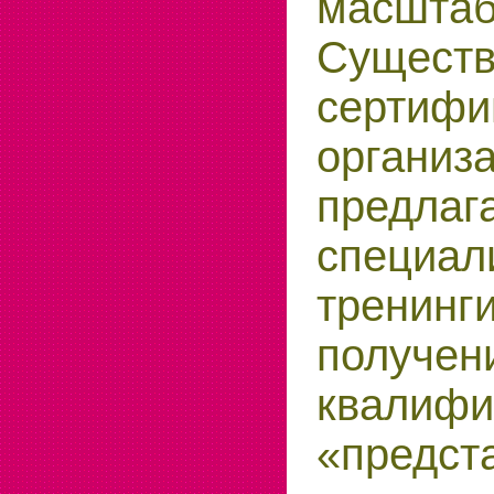
масштаб
Сущес
сертифи
организ
предлаг
специал
трен
получен
квалифи
«предст