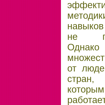
эффекти
методи
навыков
не про
Одна
множес
от люде
стран
которы
работае