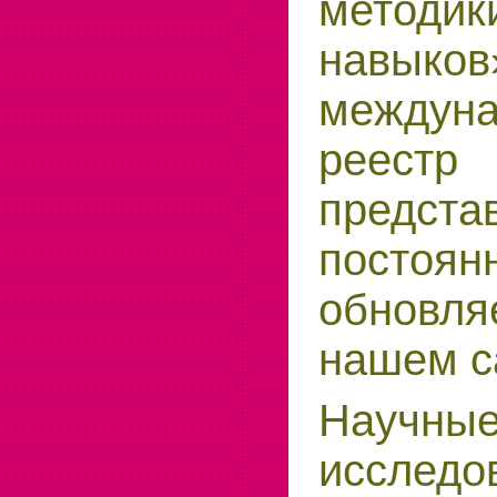
методи
навы
междун
реес
предста
постоян
обнов
нашем с
Научны
исследо