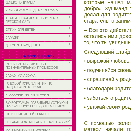
которые нашел м
ДОШКОЛЬНИКАМИ
добро». Хушманд п
ХОРЕОГРАФИЯ В ДЕТСКОМ САДУ
делал для родител
ТЕАТРАЛЬНАЯ ДЕЯТЕЛЬНОСТЬ В
старательно заним
ДЕТСКОМ САДУ
– Все это действи
СТИХИ ДЛЯ ДЕТЕЙ
остались ими дово
ЗАГАДКИ
то, что ты увидиш
ДЕТСКИЕ ПРАЗДНИКИ
Следующий слайд 
НА ПОРОГЕ ШКОЛЫ
• выражай любовь 
РАЗВИТИЕ МЫСЛИТЕЛЬНО-
ПОЗНАВАТЕЛЬНЫХ ПРОЦЕССОВ
• подчиняйся свои
ЗАБАВНАЯ АЗБУКА
• спрашивай у род
ГОДОВОЙ КУРС ЗАНЯТИЙ ПО
ПОДГОТОВКЕ К ШКОЛЕ
• благодари родит
ЗАБАВНЫЕ УРОКИ ЧТЕНИЯ
• заботься о родит
БУКВОГРАММА. РАЗВИВАЕМ УСТНУЮ И
• уважай своих ро
ПИСЬМЕННУЮ РЕЧЬ ДОШКОЛЬНИКОВ
ОБУЧЕНИЕ ДЕТЕЙ ГРАМОТЕ
С помощью ролев
ОТРАБАТЫВАЕМ ГРАФИЧЕСКИЕ НАВЫКИ
матери начали тр
МАТЕМАТИКА ДЛЯ БУДУЩИХ