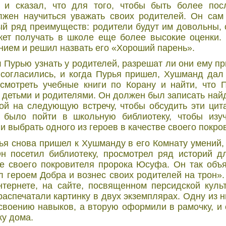
 и сказал, что для того, чтобы быть более по
лжен научиться уважать своих родителей. Он сам
ый ряд преимуществ: родители будут им довольны, 
жет получать в школе еще более высокие оценки.
нием и решил назвать его «Хороший парень».
Пурью узнать у родителей, разрешат ли они ему пр
 согласились, и когда Пурья пришел, Хушманд дал
мотреть учебные книги по Корану и найти, что П
детьми и родителями. Он должен был записать найд
бой на следующую встречу, чтобы обсудить эти ци
было пойти в школьную библиотеку, чтобы изуч
и выбрать одного из героев в качестве своего покро
я снова пришел к Хушманду в его Комнату умений,
Он посетил библиотеку, просмотрел ряд историй 
ве своего покровителя пророка Юсуфа. Он так объ
 героем Добра и вознес своих родителей на трон»
тернете, на сайте, посвященном персидской куль
аспечатали картинку в двух экземплярах. Одну из н
своению навыков, а вторую оформили в рамочку, и 
у дома.