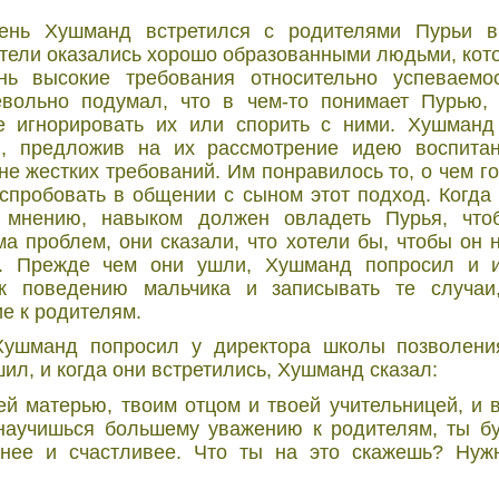
нь Хушманд встретился с родителями Пурьи в 
ители оказались хорошо образованными людьми, ко
нь высокие требования относительно успеваемо
ольно подумал, что в чем-то понимает Пурью, 
е игнорировать их или спорить с ними. Хушманд
в, предложив на их рассмотрение идею воспита
 не жестких требований. Им понравилось то, о чем 
испробовать в общении с сыном этот подход. Когд
х мнению, навыком должен овладеть Пурья, что
 проблем, они сказали, что хотели бы, чтобы он 
». Прежде чем они ушли, Хушманд попросил и и
 к поведению мальчика и записывать те случаи
е к родителям.
Хушманд попросил у директора школы позволени
ил, и когда они встретились, Хушманд сказал:
ей матерью, твоим отцом и твоей учительницей, и 
 научишься большему уважению к родителям, ты б
нее и счастливее. Что ты на это скажешь? Нуж