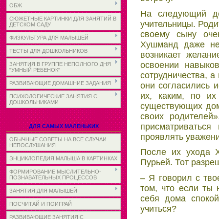
ОБЖ
На следующий де
СЮЖЕТНЫЕ КАРТИНКИ ДЛЯ ЗАНЯТИЙ В
учительницы. Род
ДЕТСКОМ САДУ
своему сыну оче
ФИЗКУЛЬТУРА ДЛЯ МАЛЫШЕЙ
Хушманд даже нев
ТЕСТЫ ДЛЯ ДОШКОЛЬНИКОВ
возникает желани
освоении навыко
ЗАНЯТИЯ В ГРУППЕ НЕПОЛНОГО ДНЯ
"УМНЫЙ РЕБЕНОК"
сотрудничества, а
РАЗВИВАЮЩИЕ ДОМАШНИЕ ЗАДАНИЯ
они согласились 
их, каким, по и
ПСИХОЛОГИЧЕСКИЕ ЗАНЯТИЯ С
ДОШКОЛЬНИКАМИ
существующих дома
своих родителей
присматриваться
ДЛЯ САМЫХ МАЛЕНЬКИХ
проявлять уважени
ОБЫЧНЫЕ СОВЕТЫ НА ВСЕ СЛУЧАИ
НЕПОСЛУШАНИЯ
После их ухода 
ЭНЦИКЛОПЕДИЯ МАЛЫША В КАРТИНКАХ
Пурьей. Тот разреш
ФОРМИРОВАНИЕ МЫСЛИТЕЛЬНО-
– Я говорил с тво
ПОЗНАВАТЕЛЬНЫХ ПРОЦЕССОВ
том, что если ты
ЗАНЯТИЯ ДЛЯ МАЛЫШЕЙ
себя дома спокой
ПОСЧИТАЙ И ПОИГРАЙ
учиться?
РАЗВИВАЮЩИЕ ЗАНЯТИЯ С