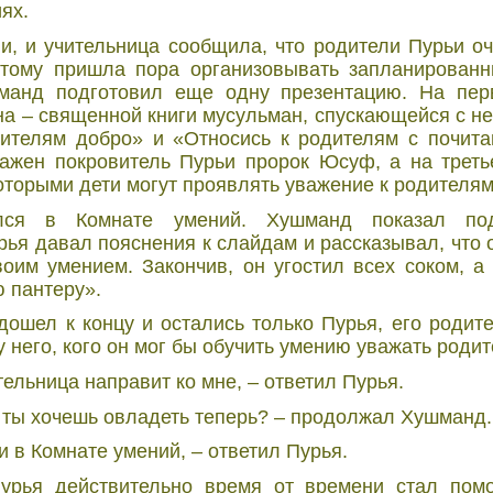
ях.
и, и учительница сообщила, что родители Пурьи о
тому пришла пора организовывать запланированн
шманд подготовил еще одну презентацию. На пе
а – священной книги мусульман, спускающейся с неб
ителям добро» и «Относись к родителям с почита
ажен покровитель Пурьи пророк Юсуф, а на треть
оторыми дети могут проявлять уважение к родителям
ялся в Комнате умений. Хушманд показал по
рья давал пояснения к слайдам и рассказывал, что 
оим умением. Закончив, он угостил всех соком, а
 пантеру».
дошел к концу и остались только Пурья, его родите
 него, кого он мог бы обучить умению уважать родит
тельница направит ко мне, – ответил Пурья.
 ты хочешь овладеть теперь? – продолжал Хушманд.
и в Комнате умений, – ответил Пурья.
урья действительно время от времени стал пом