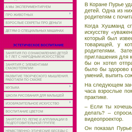
В Коране Пурье уд
А МЫ ЭКСПЕРИМЕНТИРУЕМ
детей. Одна из ни
ПРО ЖИВОТНЫХ
родителям с почит
ВЗРОСЛЫЕ СЕКРЕТЫ ПРО ДЕНЬГИ
Когда Хушманд сп
ДЕТЯМ О СПЕЦИАЛЬНЫХ МАШИНАХ
искусству «уваже
который был изве
товарищей, у ко
ЭСТЕТИЧЕСКОЕ ВОСПИТАНИЕ
родителями. За
ЗАНЯТИЯ ПО ОЗНАКОМЛЕНИЮ ДЕТЕЙ
приглашения для к
5-7 ЛЕТ С НАРОДНЫМ ИСКУССТВОМ
бы он хотел отпр
ЗАНЯТИЯ С ЭЛЕМЕНТАМИ
СКАЗКОТЕРАПИИ
было бы здорово 
умений, выпить со
РАЗВИТИЕ ТВОРЧЕСКОГО МЫШЛЕНИЯ.
РАБОТАЕМ ПО СКАЗКЕ
На следующем заня
МУЗЫКА
часа взрослые пом
ШКОЛА РИСОВАНИЯ ДЛЯ МАЛЫШЕЙ
практике.
ИЗОБРАЗИТЕЛЬНОЕ ИСКУССТВО
– Если ты хочешь
ВОСПИТАНИЕ ЦВЕТОМ
делать? – спрос
видеопроектор.
ЗАНЯТИЯ ПО ЛЕПКЕ И АППЛИКАЦИИ В
ПОДГОТОВИТЕЛЬНОЙ ГРУППЕ
Он показал Пурье
НРАВСТВЕННО-ЭТИЧЕСКИЕ БЕСЕДЫ С