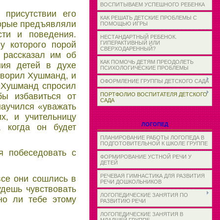
ВОСПИТЫВАЕМ УСПЕШНОГО РЕБЕНКА
присутствии его
КАК РЕШАТЬ ДЕТСКИЕ ПРОБЛЕМЫ С
торые предъявляли
ПОМОЩЬЮ ИГРЫ
сти и поведения.
НЕСТАНДАРТНЫЙ РЕБЕНОК.
у которого порой
ГИПЕРАКТИВНЫЙ ИЛИ
СВЕРХОДАРЕННЫЙ?
 рассказал им об
КАК ПОМОЧЬ ДЕТЯМ ПРЕОДОЛЕТЬ
ния детей в духе
ПСИХОЛОГИЧЕСКИЕ ПРОБЛЕМЫ
говорил Хушманд, и
ОФОРМЛЕНИЕ ГРУППЫ ДЕТСКОГО САДА
а Хушманд спросил
бы избавиться от
ПОРТФОЛИО ВОСПИТАТЕЛЯ ДЕТСКОГО
САДА
научился «уважать
х, и учительницу
ЛОГОПЕД
, когда он будет
ПЛАНИРОВАНИЕ РАБОТЫ ЛОГОПЕДА В
ПОДГОТОВИТЕЛЬНОЙ К ШКОЛЕ ГРУППЕ
я побеседовать с
ФОРМИРОВАНИЕ УСТНОЙ РЕЧИ У
ДЕТЕЙ
РЕЧЕВАЯ ГИМНАСТИКА ДЛЯ РАЗВИТИЯ
все они сошлись в
РЕЧИ ДОШКОЛЬНИКОВ
удешь чувствовать
ЛОГОПЕДИЧЕСКИЕ ЗАНЯТИЯ ПО
но ли тебе этому
РАЗВИТИЮ РЕЧИ
ЛОГОПЕДИЧЕСКИЕ ЗАНЯТИЯ В