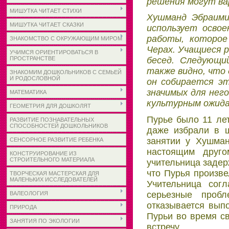
решения могут ва
МИШУТКА ЧИТАЕТ СТИХИ
Хушманд Эбраими
МИШУТКА ЧИТАЕТ СКАЗКИ
использует освое
работы, которое
ЗНАКОМСТВО С ОКРУЖАЮЩИМ МИРОМ
Черах. Учащиеся р
УЧИМСЯ ОРИЕНТИРОВАТЬСЯ В
ПРОСТРАНСТВЕ
бесед. Следующи
также видно, что 
ЗНАКОМИМ ДОШКОЛЬНИКОВ С СЕМЬЕЙ
И РОДОСЛОВНОЙ
он собирается эт
значимых для нег
МАТЕМАТИКА
культурным ожида
ГЕОМЕТРИЯ ДЛЯ ДОШКОЛЯТ
Пурье было 11 лет
РАЗВИТИЕ ПОЗНАВАТЕЛЬНЫХ
СПОСОБНОСТЕЙ ДОШКОЛЬНИКОВ
даже избрали в ш
занятии у Хушман
СЕНСОРНОЕ РАЗВИТИЕ РЕБЕНКА
настоящим друго
КОНСТРУИРОВАНИЕ ИЗ
СТРОИТЕЛЬНОГО МАТЕРИАЛА
учительница задер
что Пурья произве
ТВОРЧЕСКАЯ МАСТЕРСКАЯ ДЛЯ
МАЛЕНЬКИХ ИССЛЕДОВАТЕЛЕЙ
Учительница сог
серьезные проб
ВАЛЕОЛОГИЯ
отказывается вып
ПРИРОДА
Пурьи во время св
ЗАНЯТИЯ ПО ЭКОЛОГИИ
встречу.