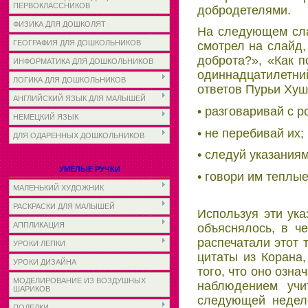
ПЕРВОКЛАССНИКОВ
добродетелями.
ФИЗИКА ДЛЯ ДОШКОЛЯТ
На следующем сла
ГЕОГРАФИЯ ДЛЯ ДОШКОЛЬНИКОВ
смотрел на слайд,
доброта?», «Как п
ИНФОРМАТИКА ДЛЯ ДОШКОЛЬНИКОВ
одиннадцатилетн
ЛОГИКА ДЛЯ ДОШКОЛЬНИКОВ
ответов Пурьи Ху
АНГЛИЙСКИЙ ЯЗЫК ДЛЯ МАЛЫШЕЙ
• разговаривай с 
НЕМЕЦКИЙ ЯЗЫК
• не перебивай их;
ДЛЯ ОДАРЕННЫХ ДОШКОЛЬНИКОВ
• следуй указания
УМЕЛЫЕ РУЧКИ
• говори им теплые
МАЛЕНЬКИЙ ХУДОЖНИК
РАСКРАСКИ ДЛЯ МАЛЫШЕЙ
Используя эти ука
АППЛИКАЦИЯ
объяснялось, в ч
распечатали этот 
УРОКИ ЛЕПКИ
цитаты из Корана
УРОКИ ДИЗАЙНА
того, что оно озна
МОДЕЛИРОВАНИЕ ИЗ ВОЗДУШНЫХ
наблюдением учи
ШАРИКОВ
следующей неделе
ПОДЕЛКИ