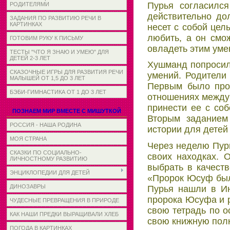
Пурья согласился
РОДИТЕЛЯМИ
действительно до
ЗАДАНИЯ ПО РАЗВИТИЮ РЕЧИ В
КАРТИНКАХ
несет с собой цел
любить, а он смо
ГОТОВИМ РУКУ К ПИСЬМУ
овладеть этим уме
ТЕСТЫ "ЧТО Я ЗНАЮ И УМЕЮ" ДЛЯ
ДЕТЕЙ 2-3 ЛЕТ
Хушманд попросил 
СКАЗОЧНЫЕ ИГРЫ ДЛЯ РАЗВИТИЯ РЕЧИ
умений. Родители
МАЛЫШЕЙ ОТ 1,5 ДО 3 ЛЕТ
Первым было прос
БЭБИ-ГИМНАСТИКА ОТ 1 ДО 3 ЛЕТ
отношениях между 
принести ее с со
ПОЗНАЕМ МИР ВМЕСТЕ С МИШУТКОЙ
Вторым заданием 
РОССИЯ - НАША РОДИНА
истории для детей 
МОЯ СТРАНА
Через неделю Пурь
СКАЗКИ ПО СОЦИАЛЬНО-
своих находках. 
ЛИЧНОСТНОМУ РАЗВИТИЮ
выбрать в качест
ЭНЦИКЛОПЕДИИ ДЛЯ ДЕТЕЙ
«Пророк Юсуф был
ДИНОЗАВРЫ
Пурья нашли в Ин
пророка Юсуфа и р
ЧУДЕСНЫЕ ПРЕВРАЩЕНИЯ В ПРИРОДЕ
свою тетрадь по о
КАК НАШИ ПРЕДКИ ВЫРАЩИВАЛИ ХЛЕБ
свою книжную полк
ПОГОДА В КАРТИНКАХ