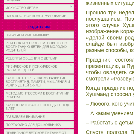
жизненных ситуаци
ИСКУССТВО ДЕТЯМ
Прошло три недел
ПЛОСКОСТНОЕ КОНСТРУИРОВАНИЕ
послушанием. Поэ
этого случая Ху
РОДИТЕЛЯМ
изображение Коран
ВЫБИРАЕМ ИМЯ МЫЛЫШУ
«Делай своим род
слайде был изобр
РЕБЕНОК БЕЗ ПРОБЛЕМ. СОВЕТЫ ПО
ВОСПИТАНИЮ ДЕТЕЙ ДЛЯ МОЛОДЫХ
разные способы, к
РОДИТЕЛЕЙ
РЕЦЕПТЫ ОБЩЕНИЯ С ДЕТЬМИ
Праздник состо
презентацию, а Пу
ФИЗИЧЕСКОЕ И ПСИХИЧЕСКОЕ
РАЗВИТИЕ ДЕТЕЙ
чтобы овладеть св
смотрели «Розовую
КАК ИГРАТЬ С РЕБЕНКОМ? РАЗВИТИЕ
ВОСПРИЯТИЯ, ПАМЯТИ, МЫШЛЕНИЯ И
РЕЧИ У ДЕТЕЙ 1-5 ЛЕТ
Когда праздник по
Хушманд спросил у
МЕТОД МОНТЕССОРИ В ВОСПИТАНИИ
РЕБЕНКА
– Любого, кого учи
КАК ВОСПИТЫВАТЬ НЕПОСЕДУ ОТ 0 ДО
3 ЛЕТ
– А каким умением
РАЗВИВАЕМ ВНИМАНИЕ
– Работать с детьм
ПОРТФОЛИО ДЛЯ ДОШКОЛЬНИКА
Спустя полгода П
ПРАВИЛЬНОЕ ДЕТСКОЕ ПИТАНИЕ ОТ