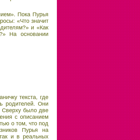
нием». Пока Пурья
росы: «Что значит
одителям?» и «Как
м?» На основании
ничку текста, где
ь родителей. Они
ы. Сверху было две
мения с описанием
тью о том, что под
зников Пурья на
так и в реальных