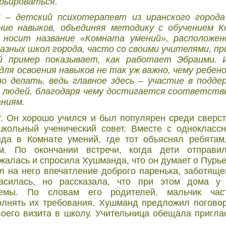
рьироваться.
 – детский психотерапевт из иранского город
ние навыков, объединяя методику с обучением К
 носит название «Комната умений», расположе
азных школ города, часто со своими учителями, пр
й пример показывает, как работает Эбраими. 
для освоения навыков не так уж важно, чему ребено
о делать, ведь главное здесь – участие в подде
о людей, благодаря чему достигается соответств
ниям.
. Он хорошо учился и был популярен среди сверстн
кольный ученический совет. Вместе с однокласс
да в Комнате умений, где тот объяснял ребятам,
м. По окончании встречи, когда дети отправи
жалась и спросила Хушманда, что он думает о Пурье
л на него впечатление доброго паренька, заботяще
ласилась, но рассказала, что при этом дома у
лемы. По словам его родителей, мальчик час
олнять их требования. Хушманд предложил погово
оего визита в школу. Учительница обещала пригла