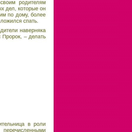
своим родителям
х дел, которые он
им по дому, более
 ложился спать.
одители наверняка
 Пророк, – делать
ительница в роли
с перечисленными