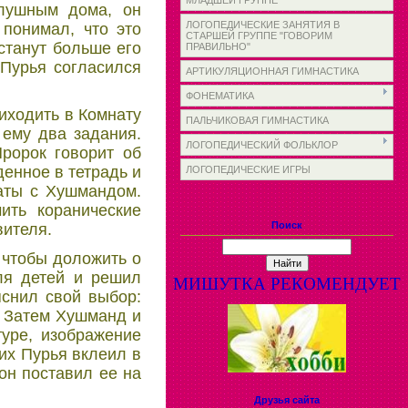
МЛАДШЕЙ ГРУППЕ
слушным дома, он
ЛОГОПЕДИЧЕСКИЕ ЗАНЯТИЯ В
 понимал, что это
СТАРШЕЙ ГРУППЕ "ГОВОРИМ
станут больше его
ПРАВИЛЬНО"
 Пурья согласился
АРТИКУЛЯЦИОННАЯ ГИМНАСТИКА
ФОНЕМАТИКА
иходить в Комнату
ПАЛЬЧИКОВАЯ ГИМНАСТИКА
 ему два задания.
ЛОГОПЕДИЧЕСКИЙ ФОЛЬКЛОР
ророк говорит об
енное в тетрадь и
ЛОГОПЕДИЧЕСКИЕ ИГРЫ
таты с Хушмандом.
ить коранические
Поиск
вителя.
 чтобы доложить о
для детей и решил
МИШУТКА РЕКОМЕНДУЕТ
яснил свой выбор:
. Затем Хушманд и
туре, изображение
их Пурья вклеил в
он поставил ее на
Друзья сайта