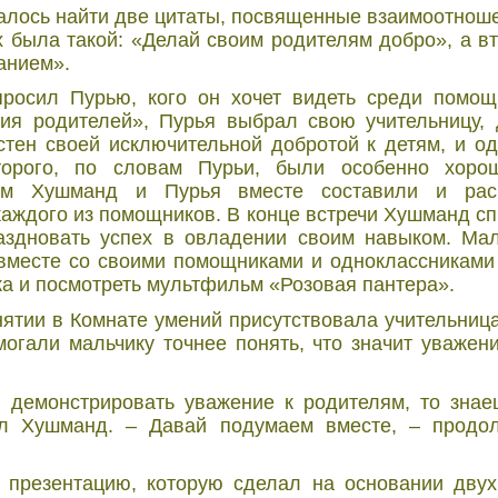
алось найти две цитаты, посвященные взаимоотнош
х была такой: «Делай своим родителям добро», а вт
анием».
росил Пурью, кого он хочет видеть среди помощ
ния родителей», Пурья выбрал свою учительницу,
стен своей исключительной добротой к детям, и о
торого, по словам Пурьи, были особенно хоро
тем Хушманд и Пурья вместе составили и рас
аждого из помощников. В конце встречи Хушманд спр
аздновать успех в овладении своим навыком. Мал
вместе со своими помощниками и одноклассниками
ка и посмотреть мультфильм «Розовая пантера».
тии в Комнате умений присутствовала учительница
огали мальчику точнее понять, что значит уважен
 демонстрировать уважение к родителям, то знае
ил Хушманд. – Давай подумаем вместе, – продо
 презентацию, которую сделал на основании двух