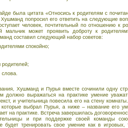
йде была цитата «Относись к родителям с почита
 Хушманд попросил его ответить на следующие воп
оступает человек, почтительный по отношению к р
ий мальчик может проявить доброту к родителя
шманд составил следующий набор советов:
родителями спокойно;
м родителей;
 слова.
зания, Хушманд и Пурья вместе сочинили одну стра
ем должно выражаться на практике умение уважат
текст, и учительница повесила его на стену комнат
, которые выбрал Пурья, а ниже – название его у
чает на практике. Встреча завершилась договореннос
тельницы и при поддержке своей команды сою
 будет тренировать свое умение как в игровых, 