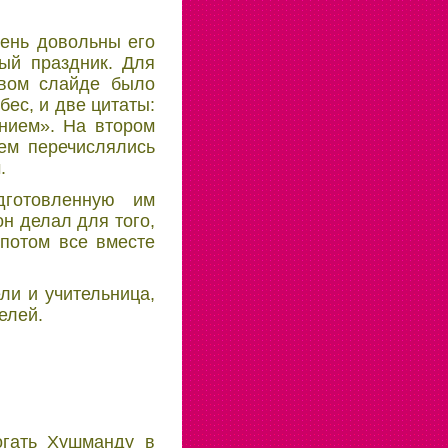
чень довольны его
ый праздник. Для
рвом слайде было
ес, и две цитаты:
нием». На втором
ем перечислялись
.
дготовленную им
он делал для того,
 потом все вместе
ли и учительница,
елей.
огать Хушманду в