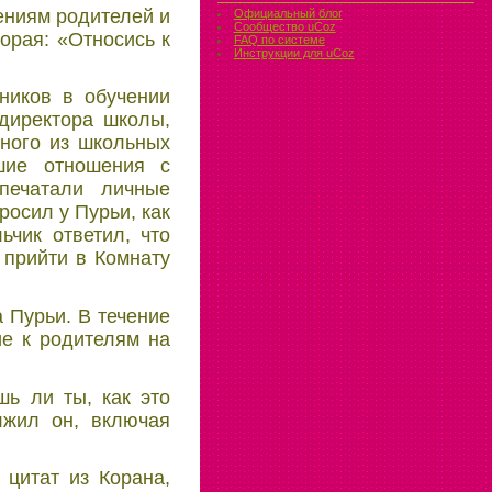
ениям родителей и
Официальный блог
Сообщество uCoz
орая: «Относись к
FAQ по системе
Инструкции для uCoz
ников в обучении
 директора школы,
дного из школьных
шие отношения с
печатали личные
осил у Пурьи, как
ьчик ответил, что
 прийти в Комнату
 Пурьи. В течение
ие к родителям на
шь ли ты, как это
лжил он, включая
 цитат из Корана,