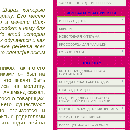
ХОРОШЕЕ ПОВЕДЕНИЕ РЕБЕНКА
а Шираз, который
ИГРОВАЯ КОМНАТА МИШУТКИ
орану. Его место
ИГРЫ ДЛЯ ДЕТЕЙ
но в мечети Шах-
иходят к нему для
КВЕСТЫ
Из этой истории
НОВОГОДНЯЯ КУТЕРЬМА
к обучается и как
КРОССВОРДЫ ДЛЯ МАЛЫШЕЙ
ржке ребенка всех
ие специфическим
ГОЛОВОЛОМКИ
ПЕДАГОГАМ
иков, так что его
КОНЦЕПЦИЯ ДОШКОЛЬНОГО
никами он был на
ВОСПИТАНИЯ
 что значит быть
МЕТОДИЧЕСКАЯ РАБОТА В ДОУ
лись на молитву,
РУКОВОДСТВУ ДОУ
. Хушманд сказал,
гося о товарищах.
ОБЩЕНИЕ ДОШКОЛЬНИКОВ СО
ВЗРОСЛЫМИ И СВЕРСТНИКАМИ
 него существуют
СКАЗКОТЕРАПИЯ ДЕТСКИХ ПРОБЛЕМ
то огрызается и
рить с родителями
УЧИМ ДЕТЕЙ ЗАПОМИНАТЬ
сить родителей на
БАЙКИ ДЕТСКОГО ПСИХОЛОГА