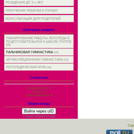
РОЖДЕНИЯ ДО 3-х ЛЕТ
ПРИУЧЕНИЕ РЕБЕНКА К ГОРШКУ
КОНСУЛЬТАЦИИ ДЛЯ РОДИТЕЛЕЙ
Категории раздела
ПЛАНИРОВАНИЕ РАБОТЫ ЛОГОПЕДА В
ПОДГОТОВИТЕЛЬНОЙ К ШКОЛЕ ГРУППЕ
[68]
ПАЛЬЧИКОВАЯ ГИМНАСТИКА
[46]
АРТИКУЛЯЦИОННАЯ ГИМНАСТИКА
[23]
ЛОГОПЕДИЧЕСКАЯ ИГРА
[16]
Статистика
Онлайн всего:
1
Гостей:
1
Пользователей:
0
Форма входа
Войти через uID
Старая форма входа
Cop