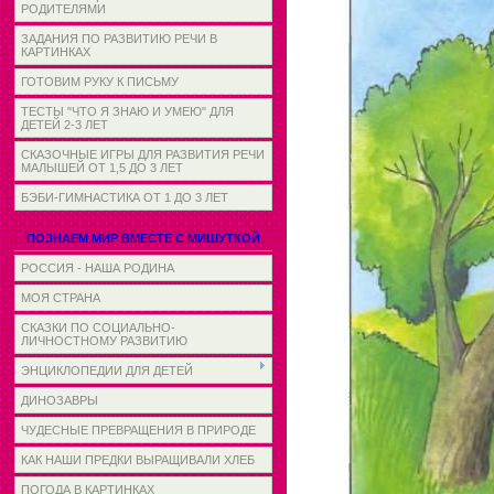
РОДИТЕЛЯМИ
ЗАДАНИЯ ПО РАЗВИТИЮ РЕЧИ В
КАРТИНКАХ
ГОТОВИМ РУКУ К ПИСЬМУ
ТЕСТЫ "ЧТО Я ЗНАЮ И УМЕЮ" ДЛЯ
ДЕТЕЙ 2-3 ЛЕТ
СКАЗОЧНЫЕ ИГРЫ ДЛЯ РАЗВИТИЯ РЕЧИ
МАЛЫШЕЙ ОТ 1,5 ДО 3 ЛЕТ
БЭБИ-ГИМНАСТИКА ОТ 1 ДО 3 ЛЕТ
ПОЗНАЕМ МИР ВМЕСТЕ С МИШУТКОЙ
РОССИЯ - НАША РОДИНА
МОЯ СТРАНА
СКАЗКИ ПО СОЦИАЛЬНО-
ЛИЧНОСТНОМУ РАЗВИТИЮ
ЭНЦИКЛОПЕДИИ ДЛЯ ДЕТЕЙ
ДИНОЗАВРЫ
ЧУДЕСНЫЕ ПРЕВРАЩЕНИЯ В ПРИРОДЕ
КАК НАШИ ПРЕДКИ ВЫРАЩИВАЛИ ХЛЕБ
ПОГОДА В КАРТИНКАХ