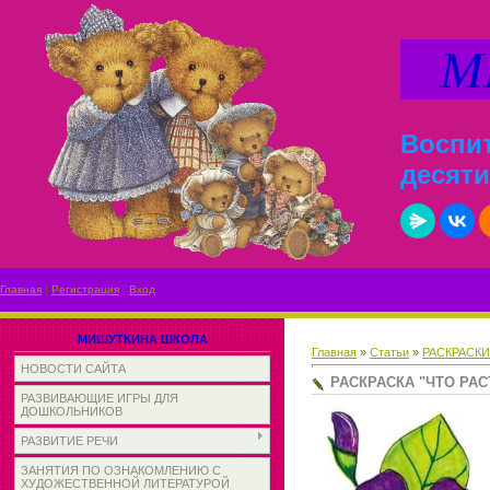
МИ
Воспит
десяти
Главная
|
Регистрация
|
Вход
МИШУТКИНА ШКОЛА
Главная
»
Статьи
»
РАСКРАСК
НОВОСТИ САЙТА
РАСКРАСКА "ЧТО РАС
РАЗВИВАЮЩИЕ ИГРЫ ДЛЯ
ДОШКОЛЬНИКОВ
РАЗВИТИЕ РЕЧИ
ЗАНЯТИЯ ПО ОЗНАКОМЛЕНИЮ С
ХУДОЖЕСТВЕННОЙ ЛИТЕРАТУРОЙ