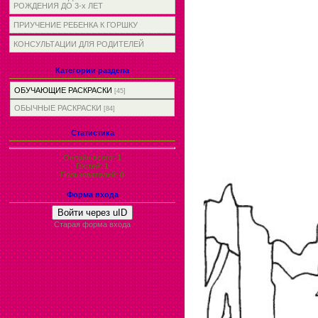
РОЖДЕНИЯ ДО 3-х ЛЕТ
ПРИУЧЕНИЕ РЕБЕНКА К ГОРШКУ
КОНСУЛЬТАЦИИ ДЛЯ РОДИТЕЛЕЙ
Категории раздела
ОБУЧАЮЩИЕ РАСКРАСКИ
[45]
ОБЫЧНЫЕ РАСКРАСКИ
[84]
Статистика
Онлайн всего:
1
Гостей:
1
Пользователей:
0
Форма входа
Войти через uID
Старая форма входа