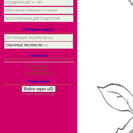
РОЖДЕНИЯ ДО 3-х ЛЕТ
ПРИУЧЕНИЕ РЕБЕНКА К ГОРШКУ
КОНСУЛЬТАЦИИ ДЛЯ РОДИТЕЛЕЙ
Категории раздела
ОБУЧАЮЩИЕ РАСКРАСКИ
[45]
ОБЫЧНЫЕ РАСКРАСКИ
[84]
Статистика
Онлайн всего:
1
Гостей:
1
Пользователей:
0
Форма входа
Войти через uID
Старая форма входа