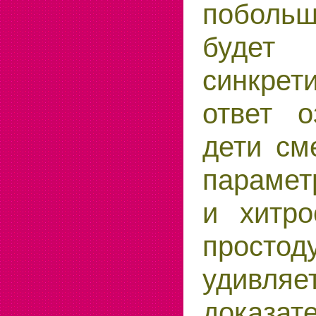
побол
будет
синкрет
ответ о
дети см
парамет
и хитро
простод
удивляе
доказате