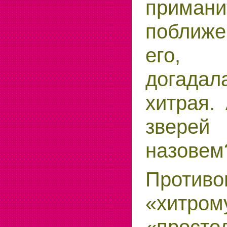
приман
поближ
его,
догад
хитрая.
звере
назовем
Противо
«хитром