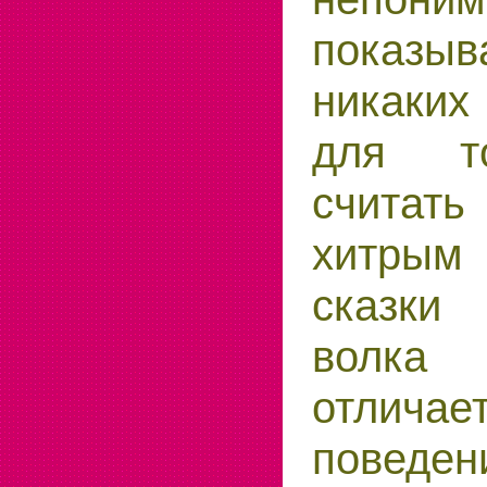
показыв
никаки
для т
считать
хитрым
сказки
волка
отлич
поведен