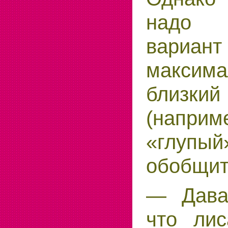
надо
вариант
максима
близк
(наприм
«глу
обобщит
— Дава
что лис