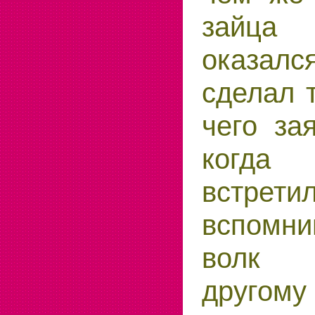
зайца
оказал
сделал 
чего за
когда
встрет
вспом
волк 
другому