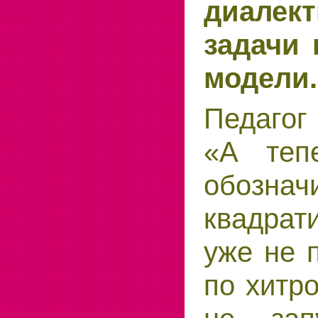
диалект
задачи
модели.
Педагог
«А теп
обозна
квадра
уже не 
по хитр