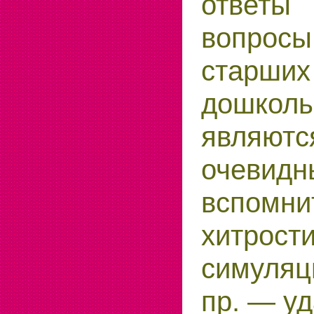
ответ
вопрос
старших
дошко
являютс
очевидн
вспом
хитрост
симуляц
пр. — у