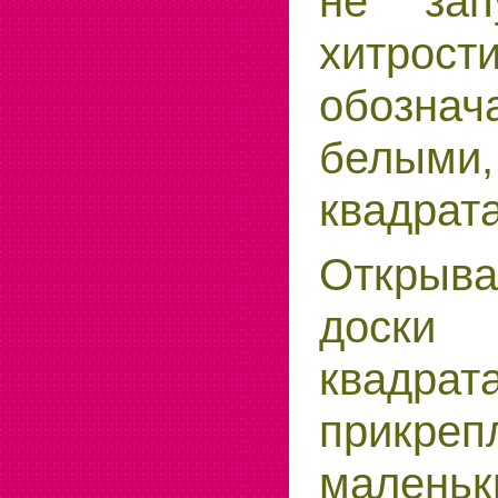
не зап
хитрос
обознач
белыми
квадрат
Открыв
доски
квадрат
прикре
малень