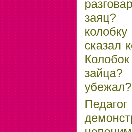
разгов
заяц? 
колобку
сказал 
Колобо
зайца?
убежал?
Педаго
демонст
непон