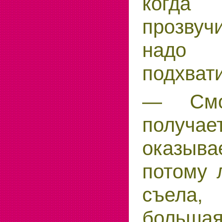
когд
прозв
над
подхвати
— Смо
получает
оказы
потому 
съела,
большая