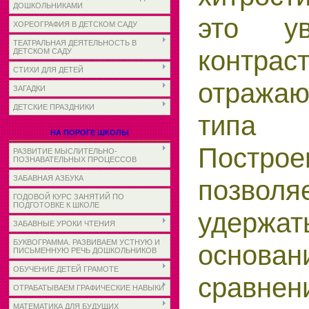
ДОШКОЛЬНИКАМИ
это у
ХОРЕОГРАФИЯ В ДЕТСКОМ САДУ
ТЕАТРАЛЬНАЯ ДЕЯТЕЛЬНОСТЬ В
контрас
ДЕТСКОМ САДУ
СТИХИ ДЛЯ ДЕТЕЙ
отраж
ЗАГАДКИ
ДЕТСКИЕ ПРАЗДНИКИ
типа 
НА ПОРОГЕ ШКОЛЫ
Построе
РАЗВИТИЕ МЫСЛИТЕЛЬНО-
ПОЗНАВАТЕЛЬНЫХ ПРОЦЕССОВ
ЗАБАВНАЯ АЗБУКА
позвол
ГОДОВОЙ КУРС ЗАНЯТИЙ ПО
ПОДГОТОВКЕ К ШКОЛЕ
удержат
ЗАБАВНЫЕ УРОКИ ЧТЕНИЯ
БУКВОГРАММА. РАЗВИВАЕМ УСТНУЮ И
основ
ПИСЬМЕННУЮ РЕЧЬ ДОШКОЛЬНИКОВ
ОБУЧЕНИЕ ДЕТЕЙ ГРАМОТЕ
сравне
ОТРАБАТЫВАЕМ ГРАФИЧЕСКИЕ НАВЫКИ
МАТЕМАТИКА ДЛЯ БУДУЩИХ