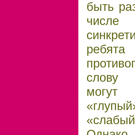
быть ра
чи
синкрет
ребята
противо
слову
могут
«глу
«слабы
Однако 