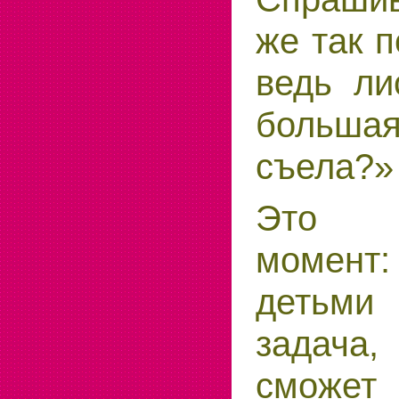
же так 
ведь ли
большая
съела?»
Это 
момен
детьми
задача,
сможе