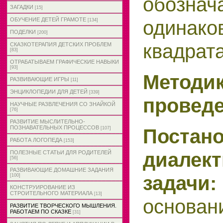
обознач
ЗАГАДКИ
[15]
одинако
ОБУЧЕНИЕ ДЕТЕЙ ГРАМОТЕ
[134]
ПОДЕЛКИ
[200]
квадрат
СКАЗКОТЕРАПИЯ ДЕТСКИХ ПРОБЛЕМ
[83]
ОТРАБАТЫВАЕМ ГРАФИЧЕСКИЕ НАВЫКИ
[93]
Методи
РАЗВИВАЮЩИЕ ИГРЫ
[11]
ЭНЦИКЛОПЕДИИ ДЛЯ ДЕТЕЙ
[339]
провед
НАУЧНЫЕ РАЗВЛЕЧЕНИЯ СО ЗНАЙКОЙ
[76]
РАЗВИТИЕ МЫСЛИТЕЛЬНО-
ПОЗНАВАТЕЛЬНЫХ ПРОЦЕССОВ
Постан
[107]
РАБОТА ЛОГОПЕДА
[153]
диалект
ПОЛЕЗНЫЕ СТАТЬИ ДЛЯ РОДИТЕЛЕЙ
[56]
РАЗВИВАЮЩИЕ ДОМАШНИЕ ЗАДАНИЯ
задачи
[100]
КОНСТРУИРОВАНИЕ ИЗ
СТРОИТЕЛЬНОГО МАТЕРИАЛА
[13]
основ
РАЗВИТИЕ ТВОРЧЕСКОГО МЫШЛЕНИЯ.
РАБОТАЕМ ПО СКАЗКЕ
[31]