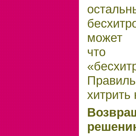
остал
бесхитр
может 
что
«бесхит
Правиль
хитрить 
Возвр
решени