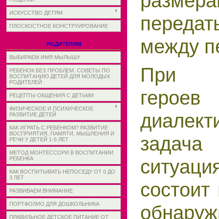
разме
ИСКУССТВО ДЕТЯМ
передат
ПЛОСКОСТНОЕ КОНСТРУИРОВАНИЕ
между п
РОДИТЕЛЯМ
ВЫБИРАЕМ ИМЯ МЫЛЫШУ
При с
РЕБЕНОК БЕЗ ПРОБЛЕМ. СОВЕТЫ ПО
ВОСПИТАНИЮ ДЕТЕЙ ДЛЯ МОЛОДЫХ
РОДИТЕЛЕЙ
героев 
РЕЦЕПТЫ ОБЩЕНИЯ С ДЕТЬМИ
ФИЗИЧЕСКОЕ И ПСИХИЧЕСКОЕ
диалект
РАЗВИТИЕ ДЕТЕЙ
КАК ИГРАТЬ С РЕБЕНКОМ? РАЗВИТИЕ
ВОСПРИЯТИЯ, ПАМЯТИ, МЫШЛЕНИЯ И
задача 
РЕЧИ У ДЕТЕЙ 1-5 ЛЕТ
МЕТОД МОНТЕССОРИ В ВОСПИТАНИИ
ситуаци
РЕБЕНКА
КАК ВОСПИТЫВАТЬ НЕПОСЕДУ ОТ 0 ДО
3 ЛЕТ
состоит
РАЗВИВАЕМ ВНИМАНИЕ
ПОРТФОЛИО ДЛЯ ДОШКОЛЬНИКА
обнар
ПРАВИЛЬНОЕ ДЕТСКОЕ ПИТАНИЕ ОТ