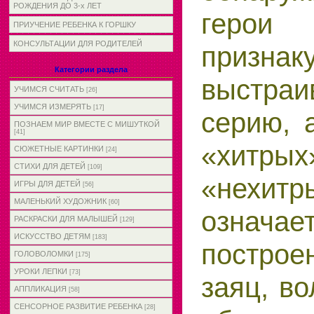
РОЖДЕНИЯ ДО 3-х ЛЕТ
герои
ПРИУЧЕНИЕ РЕБЕНКА К ГОРШКУ
КОНСУЛЬТАЦИИ ДЛЯ РОДИТЕЛЕЙ
приз
Категории раздела
выстр
УЧИМСЯ СЧИТАТЬ
[26]
УЧИМСЯ ИЗМЕРЯТЬ
[17]
серию, 
ПОЗНАЕМ МИР ВМЕСТЕ С МИШУТКОЙ
[41]
«хи
СЮЖЕТНЫЕ КАРТИНКИ
[24]
СТИХИ ДЛЯ ДЕТЕЙ
[109]
«нехи
ИГРЫ ДЛЯ ДЕТЕЙ
[56]
МАЛЕНЬКИЙ ХУДОЖНИК
[60]
означа
РАСКРАСКИ ДЛЯ МАЛЫШЕЙ
[129]
ИСКУССТВО ДЕТЯМ
[183]
постро
ГОЛОВОЛОМКИ
[175]
УРОКИ ЛЕПКИ
[73]
заяц, в
АППЛИКАЦИЯ
[58]
СЕНСОРНОЕ РАЗВИТИЕ РЕБЕНКА
[28]