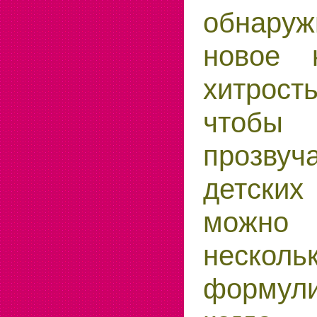
обнару
новое 
хитрост
чтоб
прозвуч
детских
можно
несколь
форму