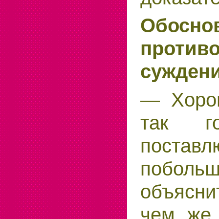
Обосно
против
суждени
— Хоро
так г
поставл
побольш
объясн
чем же 