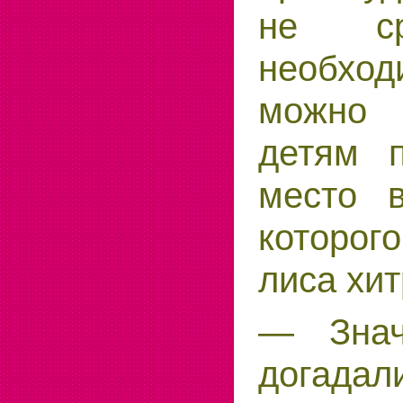
не ср
необход
можно 
детям п
место в
которог
лиса хит
— Знач
догадал