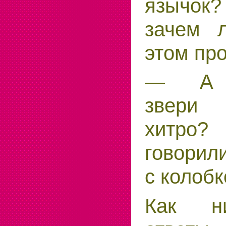
язычок
зачем 
этом пр
— А о
звери 
хитро
говорил
с колоб
Как н