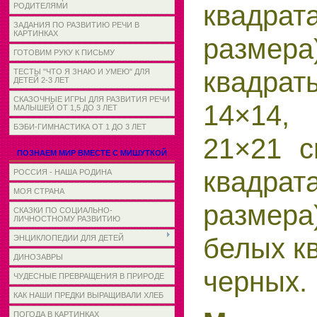
квадра
РОДИТЕЛЯМИ
ЗАДАНИЯ ПО РАЗВИТИЮ РЕЧИ В
КАРТИНКАХ
размер
ГОТОВИМ РУКУ К ПИСЬМУ
квадраты
ТЕСТЫ "ЧТО Я ЗНАЮ И УМЕЮ" ДЛЯ
ДЕТЕЙ 2-3 ЛЕТ
СКАЗОЧНЫЕ ИГРЫ ДЛЯ РАЗВИТИЯ РЕЧИ
14×14
МАЛЫШЕЙ ОТ 1,5 ДО 3 ЛЕТ
БЭБИ-ГИМНАСТИКА ОТ 1 ДО 3 ЛЕТ
21×21 
ПОЗНАЕМ МИР ВМЕСТЕ С МИШУТКОЙ
квадра
РОССИЯ - НАША РОДИНА
МОЯ СТРАНА
размера
СКАЗКИ ПО СОЦИАЛЬНО-
ЛИЧНОСТНОМУ РАЗВИТИЮ
белых к
ЭНЦИКЛОПЕДИИ ДЛЯ ДЕТЕЙ
ДИНОЗАВРЫ
черных.
ЧУДЕСНЫЕ ПРЕВРАЩЕНИЯ В ПРИРОДЕ
КАК НАШИ ПРЕДКИ ВЫРАЩИВАЛИ ХЛЕБ
ПОГОДА В КАРТИНКАХ