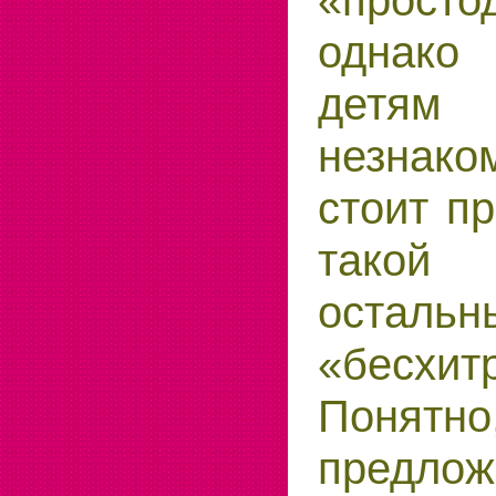
«просто
однако
детя
незнако
стоит п
такой
остал
«бесхит
Понятно
предло