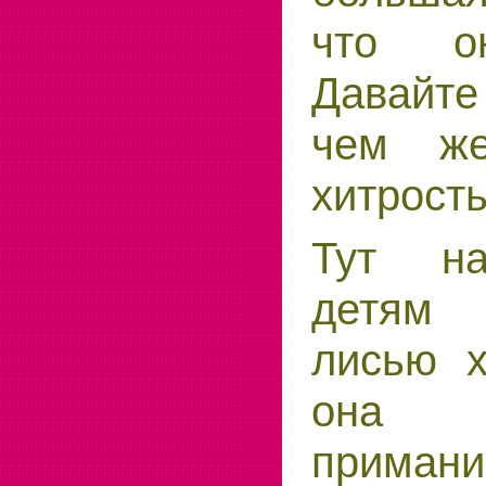
что о
Давайте
чем ж
хитрост
Тут н
детям
лисью х
она 
примани