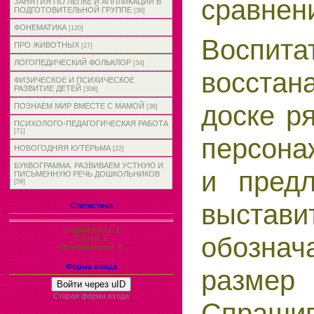
сравнени
ЗАНЯТИЯ ПО ЛЕПКЕ И АППЛИКАЦИИ В
ПОДГОТОВИТЕЛЬНОЙ ГРУППЕ
[36]
ФОНЕМАТИКА
[120]
Воспита
ПРО ЖИВОТНЫХ
[27]
ЛОГОПЕДИЧЕСКИЙ ФОЛЬКЛОР
[34]
восстан
ФИЗИЧЕСКОЕ И ПСИХИЧЕСКОЕ
РАЗВИТИЕ ДЕТЕЙ
[308]
доске р
ПОЗНАЕМ МИР ВМЕСТЕ С МАМОЙ
[36]
ПСИХОЛОГО-ПЕДАГОГИЧЕСКАЯ РАБОТА
[71]
персона
НОВОГОДНЯЯ КУТЕРЬМА
[22]
БУКВОГРАММА. РАЗВИВАЕМ УСТНУЮ И
и предл
ПИСЬМЕННУЮ РЕЧЬ ДОШКОЛЬНИКОВ
[59]
выстави
Статистика
Онлайн всего:
1
обозна
Гостей:
1
Пользователей:
0
Форма входа
разме
Войти через uID
Старая форма входа
Спрашив