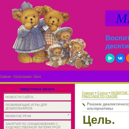
МИ
Воспит
десяти
Главная
|
Регистрация
|
Вход
МИШУТКИНА ШКОЛА
Главная
»
Статьи
»
РАЗВИТИЕ
РАБОТАЕМ ПО СКАЗКЕ
НОВОСТИ САЙТА
Решаем диалектическ
РАЗВИВАЮЩИЕ ИГРЫ ДЛЯ
альтернативы
ДОШКОЛЬНИКОВ
Цел
РАЗВИТИЕ РЕЧИ
ЗАНЯТИЯ ПО ОЗНАКОМЛЕНИЮ С
ХУДОЖЕСТВЕННОЙ ЛИТЕРАТУРОЙ