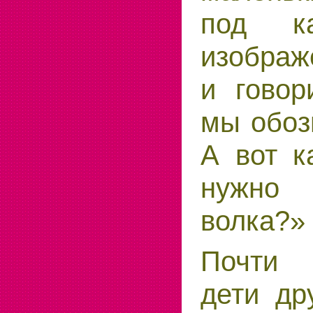
под к
изображ
и говор
мы обоз
А вот к
нужно
волка?»
Почти
дети др