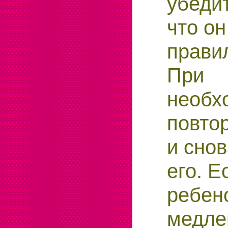
убедит
что он
прави
При
необх
повто
и сно
его.
Ес
ребен
медле