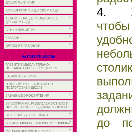
ДОШКОЛЬНИКАМИ
4.
ХОРЕОГРАФИЯ В ДЕТСКОМ САДУ
ТЕАТРАЛЬНАЯ ДЕЯТЕЛЬНОСТЬ В
чтоб
ДЕТСКОМ САДУ
СТИХИ ДЛЯ ДЕТЕЙ
удобн
ЗАГАДКИ
ДЕТСКИЕ ПРАЗДНИКИ
небол
НА ПОРОГЕ ШКОЛЫ
столик
РАЗВИТИЕ МЫСЛИТЕЛЬНО-
ПОЗНАВАТЕЛЬНЫХ ПРОЦЕССОВ
ЗАБАВНАЯ АЗБУКА
выпол
ГОДОВОЙ КУРС ЗАНЯТИЙ ПО
ПОДГОТОВКЕ К ШКОЛЕ
зада
ЗАБАВНЫЕ УРОКИ ЧТЕНИЯ
БУКВОГРАММА. РАЗВИВАЕМ УСТНУЮ И
должн
ПИСЬМЕННУЮ РЕЧЬ ДОШКОЛЬНИКОВ
ОБУЧЕНИЕ ДЕТЕЙ ГРАМОТЕ
до по
ОТРАБАТЫВАЕМ ГРАФИЧЕСКИЕ НАВЫКИ
МАТЕМАТИКА ДЛЯ БУДУЩИХ