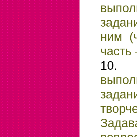
выпол
задан
ним (
часть 
10.
выпол
задан
творче
Зада