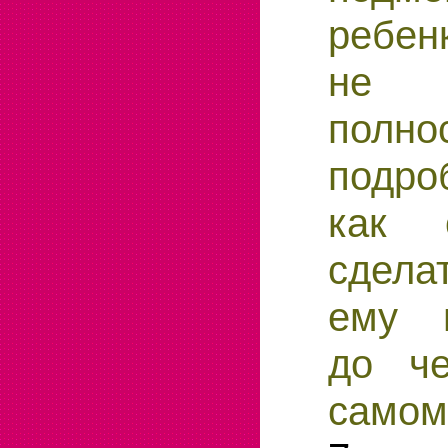
ребен
не о
пол
подро
как 
сдел
ему в
до че
самом