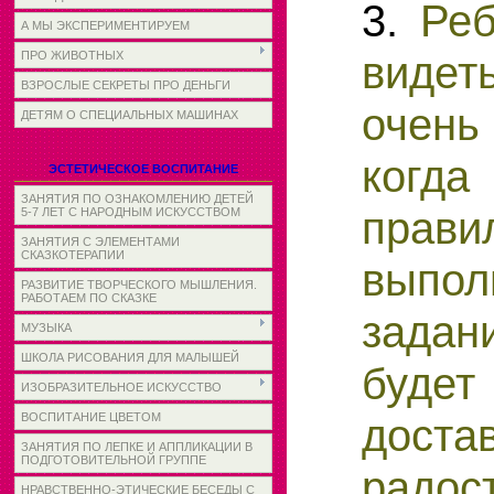
3.
Реб
А МЫ ЭКСПЕРИМЕНТИРУЕМ
видет
ПРО ЖИВОТНЫХ
ВЗРОСЛЫЕ СЕКРЕТЫ ПРО ДЕНЬГИ
очень
ДЕТЯМ О СПЕЦИАЛЬНЫХ МАШИНАХ
ко
ЭСТЕТИЧЕСКОЕ ВОСПИТАНИЕ
ЗАНЯТИЯ ПО ОЗНАКОМЛЕНИЮ ДЕТЕЙ
прави
5-7 ЛЕТ С НАРОДНЫМ ИСКУССТВОМ
ЗАНЯТИЯ С ЭЛЕМЕНТАМИ
СКАЗКОТЕРАПИИ
выпол
РАЗВИТИЕ ТВОРЧЕСКОГО МЫШЛЕНИЯ.
РАБОТАЕМ ПО СКАЗКЕ
задан
МУЗЫКА
ШКОЛА РИСОВАНИЯ ДЛЯ МАЛЫШЕЙ
будет
ИЗОБРАЗИТЕЛЬНОЕ ИСКУССТВО
доста
ВОСПИТАНИЕ ЦВЕТОМ
ЗАНЯТИЯ ПО ЛЕПКЕ И АППЛИКАЦИИ В
ПОДГОТОВИТЕЛЬНОЙ ГРУППЕ
радост
НРАВСТВЕННО-ЭТИЧЕСКИЕ БЕСЕДЫ С