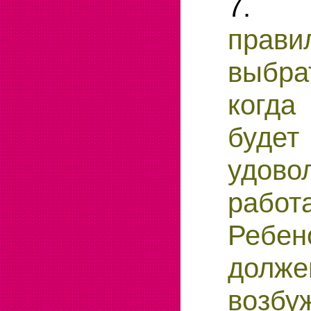
7.
прави
выбра
когд
бу
удово
работ
Реб
дол
возбу