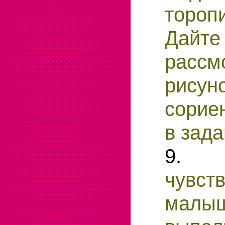
торопи
Дайте
рассм
рисуно
сорие
в зада
9.
чувст
малыш