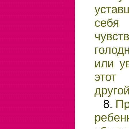
устав
себя
чувст
голод
или у
это
другой
8.
Пр
ребен