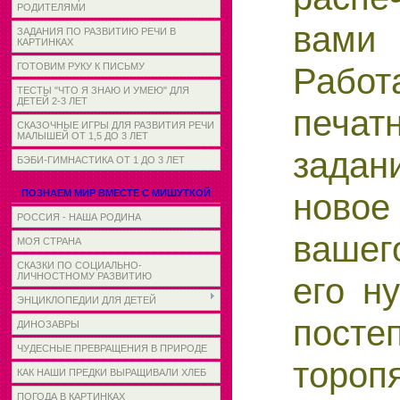
РОДИТЕЛЯМИ
вами
ЗАДАНИЯ ПО РАЗВИТИЮ РЕЧИ В
КАРТИНКАХ
Ра
ГОТОВИМ РУКУ К ПИСЬМУ
ТЕСТЫ "ЧТО Я ЗНАЮ И УМЕЮ" ДЛЯ
ДЕТЕЙ 2-3 ЛЕТ
печат
СКАЗОЧНЫЕ ИГРЫ ДЛЯ РАЗВИТИЯ РЕЧИ
МАЛЫШЕЙ ОТ 1,5 ДО 3 ЛЕТ
зад
БЭБИ-ГИМНАСТИКА ОТ 1 ДО 3 ЛЕТ
новое
ПОЗНАЕМ МИР ВМЕСТЕ С МИШУТКОЙ
РОССИЯ - НАША РОДИНА
вашег
МОЯ СТРАНА
СКАЗКИ ПО СОЦИАЛЬНО-
его н
ЛИЧНОСТНОМУ РАЗВИТИЮ
ЭНЦИКЛОПЕДИИ ДЛЯ ДЕТЕЙ
посте
ДИНОЗАВРЫ
ЧУДЕСНЫЕ ПРЕВРАЩЕНИЯ В ПРИРОДЕ
тороп
КАК НАШИ ПРЕДКИ ВЫРАЩИВАЛИ ХЛЕБ
ПОГОДА В КАРТИНКАХ