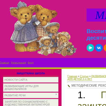
МИ
Воспит
десяти
Главная
|
Регистрация
|
Вход
МИШУТКИНА ШКОЛА
Главная
»
Статьи
»
РАЗВИВАЮ
ДЛЯ ДЕТЕЙ 3-4 ЛЕТ
НОВОСТИ САЙТА
МЕТОДИЧЕСКИЕ РЕК
РАЗВИВАЮЩИЕ ИГРЫ ДЛЯ
ДОШКОЛЬНИКОВ
1.
П
РАЗВИТИЕ РЕЧИ
ЗАНЯТИЯ ПО ОЗНАКОМЛЕНИЮ С
заинт
ХУДОЖЕСТВЕННОЙ ЛИТЕРАТУРОЙ