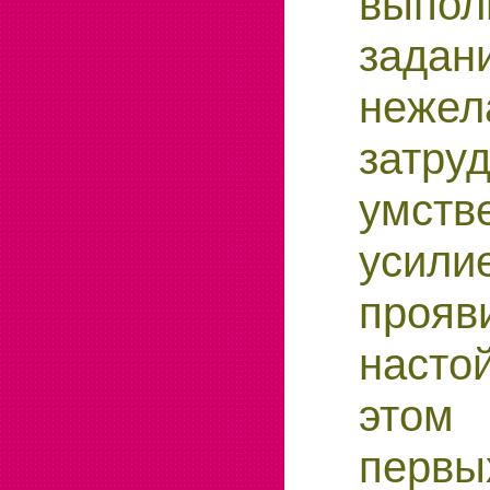
выпол
задан
нежел
затру
умств
усил
прояв
насто
этом
перв