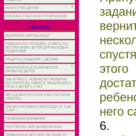
зад
ИСКУССТВО ДЕТЯМ
ПЛОСКОСТНОЕ КОНСТРУИРОВАНИЕ
верни
РОДИТЕЛЯМ
не­ск
ВЫБИРАЕМ ИМЯ МЫЛЫШУ
РЕБЕНОК БЕЗ ПРОБЛЕМ. СОВЕТЫ ПО
ВОСПИТАНИЮ ДЕТЕЙ ДЛЯ МОЛОДЫХ
спуст
РОДИТЕЛЕЙ
РЕЦЕПТЫ ОБЩЕНИЯ С ДЕТЬМИ
это
ФИЗИЧЕСКОЕ И ПСИХИЧЕСКОЕ
РАЗВИТИЕ ДЕТЕЙ
доста
КАК ИГРАТЬ С РЕБЕНКОМ? РАЗВИТИЕ
ВОСПРИЯТИЯ, ПАМЯТИ, МЫШЛЕНИЯ И
РЕЧИ У ДЕТЕЙ 1-5 ЛЕТ
ребен
МЕТОД МОНТЕССОРИ В ВОСПИТАНИИ
РЕБЕНКА
него с
КАК ВОСПИТЫВАТЬ НЕПОСЕДУ ОТ 0 ДО
3 ЛЕТ
РАЗВИВАЕМ ВНИМАНИЕ
6.
ПОРТФОЛИО ДЛЯ ДОШКОЛЬНИКА
ПРАВИЛЬНОЕ ДЕТСКОЕ ПИТАНИЕ ОТ