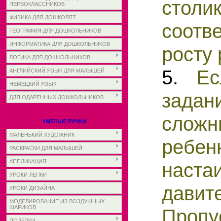
стол
ПЕРВОКЛАССНИКОВ
ФИЗИКА ДЛЯ ДОШКОЛЯТ
соотв
ГЕОГРАФИЯ ДЛЯ ДОШКОЛЬНИКОВ
ИНФОРМАТИКА ДЛЯ ДОШКОЛЬНИКОВ
росту 
ЛОГИКА ДЛЯ ДОШКОЛЬНИКОВ
5.
Ес
АНГЛИЙСКИЙ ЯЗЫК ДЛЯ МАЛЫШЕЙ
НЕМЕЦКИЙ ЯЗЫК
задан
ДЛЯ ОДАРЕННЫХ ДОШКОЛЬНИКОВ
сло
УМЕЛЫЕ РУЧКИ
МАЛЕНЬКИЙ ХУДОЖНИК
реб
РАСКРАСКИ ДЛЯ МАЛЫШЕЙ
АППЛИКАЦИЯ
наста
УРОКИ ЛЕПКИ
давит
УРОКИ ДИЗАЙНА
МОДЕЛИРОВАНИЕ ИЗ ВОЗДУШНЫХ
ШАРИКОВ
Проп
ПОДЕЛКИ