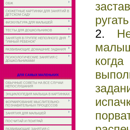
заст
ОБЖ
СЮЖЕТНЫЕ КАРТИНКИ ДЛЯ ЗАНЯТИЙ В
ДЕТСКОМ САДУ
ругать
ФИЗКУЛЬТУРА ДЛЯ МАЛЫШЕЙ
2.
Не
ТЕСТЫ ДЛЯ ДОШКОЛЬНИКОВ
ЗАНЯТИЯ В ГРУППЕ НЕПОЛНОГО ДНЯ
"УМНЫЙ РЕБЕНОК"
малы
РАЗВИВАЮЩИЕ ДОМАШНИЕ ЗАДАНИЯ
ко
ПСИХОЛОГИЧЕСКИЕ ЗАНЯТИЯ С
ДОШКОЛЬНИКАМИ
выпол
ДЛЯ САМЫХ МАЛЕНЬКИХ
ОБЫЧНЫЕ СОВЕТЫ НА ВСЕ СЛУЧАИ
задан
НЕПОСЛУШАНИЯ
ЭНЦИКЛОПЕДИЯ МАЛЫША В КАРТИНКАХ
испа
ФОРМИРОВАНИЕ МЫСЛИТЕЛЬНО-
ПОЗНАВАТЕЛЬНЫХ ПРОЦЕССОВ
порва
ЗАНЯТИЯ ДЛЯ МАЛЫШЕЙ
ПОСЧИТАЙ И ПОИГРАЙ
распе
РАЗВИВАЮЩИЕ ЗАНЯТИЯ С