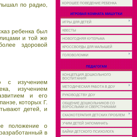
ХОРОШЕЕ ПОВЕДЕНИЕ РЕБЕНКА
слышал по радио,
ИГРОВАЯ КОМНАТА МИШУТКИ
ИГРЫ ДЛЯ ДЕТЕЙ
сказ ребенка был
КВЕСТЫ
 лицами и той же
НОВОГОДНЯЯ КУТЕРЬМА
более здоровой
КРОССВОРДЫ ДЛЯ МАЛЫШЕЙ
ГОЛОВОЛОМКИ
ПЕДАГОГАМ
КОНЦЕПЦИЯ ДОШКОЛЬНОГО
ВОСПИТАНИЯ
о с изучением
МЕТОДИЧЕСКАЯ РАБОТА В ДОУ
ка, изучением
азвитием и его
РУКОВОДСТВУ ДОУ
анзе, которых Г.
ОБЩЕНИЕ ДОШКОЛЬНИКОВ СО
ВЗРОСЛЫМИ И СВЕРСТНИКАМИ
тывают детей, и
СКАЗКОТЕРАПИЯ ДЕТСКИХ ПРОБЛЕМ
УЧИМ ДЕТЕЙ ЗАПОМИНАТЬ
ое положение о
 разработанный в
БАЙКИ ДЕТСКОГО ПСИХОЛОГА