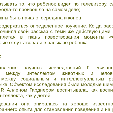
азывать то, что ребенок видел по телевизору, 
 когда-то произошло на самом деле;
лжны быть начало, середина и конец;
содержаться определенное поучение. Когда рас
 сочинял свой рассказ с теми же действующими
вплетая в ткань повествования моменты «
рые отсутствовали в рассказе ребенка.
О
авление научных исследований Г. связан
ти между интеллектом животных и челове
я между социальным и интеллектуальным р
ыке. Объектом исследования были молодые шимп
Р. Алленом Гарднером воспитывала, как воспи
нтеллекта, как у детей.
довании она опиралась на хорошо известн
аннего опыта для становления поведения и на