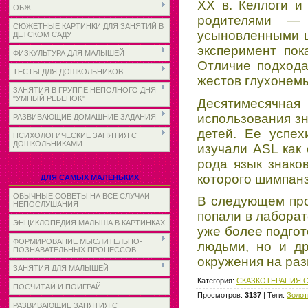
XX в. Келлоги 
ОБЖ
родителями — 
СЮЖЕТНЫЕ КАРТИНКИ ДЛЯ ЗАНЯТИЙ В
усыновленными ш
ДЕТСКОМ САДУ
эксперимент по
ФИЗКУЛЬТУРА ДЛЯ МАЛЫШЕЙ
Отличие подхода
ТЕСТЫ ДЛЯ ДОШКОЛЬНИКОВ
жестов глухонемы
ЗАНЯТИЯ В ГРУППЕ НЕПОЛНОГО ДНЯ
"УМНЫЙ РЕБЕНОК"
Десятимесячная
использования зн
РАЗВИВАЮЩИЕ ДОМАШНИЕ ЗАДАНИЯ
детей. Ее успе
ПСИХОЛОГИЧЕСКИЕ ЗАНЯТИЯ С
ДОШКОЛЬНИКАМИ
изучали ASL как 
рода язык знако
которого шимпанз
ДЛЯ САМЫХ МАЛЕНЬКИХ
ОБЫЧНЫЕ СОВЕТЫ НА ВСЕ СЛУЧАИ
В следующем про
НЕПОСЛУШАНИЯ
попали в лаборат
ЭНЦИКЛОПЕДИЯ МАЛЫША В КАРТИНКАХ
уже более подгот
ФОРМИРОВАНИЕ МЫСЛИТЕЛЬНО-
людьми, но и др
ПОЗНАВАТЕЛЬНЫХ ПРОЦЕССОВ
окружения на раз
ЗАНЯТИЯ ДЛЯ МАЛЫШЕЙ
Категория
:
СКАЗКОТЕРАПИЯ
ПОСЧИТАЙ И ПОИГРАЙ
Просмотров
:
3137
|
Теги
:
Золот
РАЗВИВАЮЩИЕ ЗАНЯТИЯ С