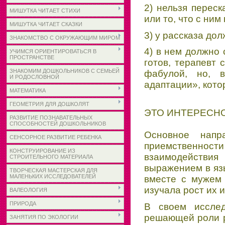
2) нельзя переск
МИШУТКА ЧИТАЕТ СТИХИ
или то, что с ним
МИШУТКА ЧИТАЕТ СКАЗКИ
3) у рассказа до
ЗНАКОМСТВО С ОКРУЖАЮЩИМ МИРОМ
4) в нем должно 
УЧИМСЯ ОРИЕНТИРОВАТЬСЯ В
ПРОСТРАНСТВЕ
готов, терапевт
ЗНАКОМИМ ДОШКОЛЬНИКОВ С СЕМЬЕЙ
фабулой, но, 
И РОДОСЛОВНОЙ
адаптации», кото
МАТЕМАТИКА
ГЕОМЕТРИЯ ДЛЯ ДОШКОЛЯТ
ЭТО ИНТЕРЕСН
РАЗВИТИЕ ПОЗНАВАТЕЛЬНЫХ
СПОСОБНОСТЕЙ ДОШКОЛЬНИКОВ
Основное напр
СЕНСОРНОЕ РАЗВИТИЕ РЕБЕНКА
приемственнос
КОНСТРУИРОВАНИЕ ИЗ
взаимодействи
СТРОИТЕЛЬНОГО МАТЕРИАЛА
выражением в яз
ТВОРЧЕСКАЯ МАСТЕРСКАЯ ДЛЯ
МАЛЕНЬКИХ ИССЛЕДОВАТЕЛЕЙ
вместе с мужем 
изучала рост их и
ВАЛЕОЛОГИЯ
ПРИРОДА
В своем иссле
решающей роли р
ЗАНЯТИЯ ПО ЭКОЛОГИИ