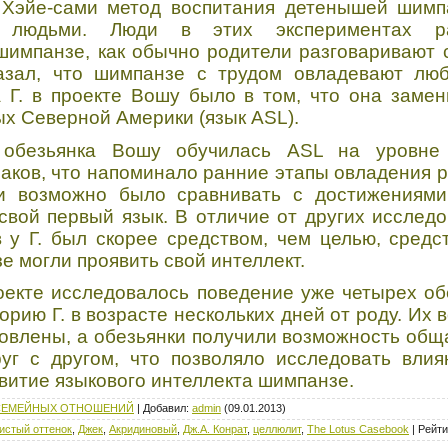
и Хэйе-сами метод воспитания детенышей шим
людьми. Люди в этих экспериментах ра
импанзе, как обычно родители разговаривают 
казал, что шимпанзе с трудом овладевают лю
 Г. в проекте Вошу было в том, что она заме
х Северной Америки (язык ASL).
 обезьянка Вошу обучилась ASL на уровне 
аков, что напоминало ранние этапы овладения р
хи возможно было сравнивать с достижениями
свой первый язык. В отличие от других исслед
в у Г. был скорее средством, чем целью, сред
е могли проявить свой интеллект.
екте исследовалось поведение уже четырех об
орию Г. в возрасте нескольких дней от роду. Их
овлены, а обезьянки получили возможность обща
уг с другом, что позволяло исследовать влия
витие языкового интеллекта шимпанзе.
 СЕМЕЙНЫХ ОТНОШЕНИЙ
|
Добавил
:
admin
(09.01.2013)
истый оттенок
,
Джeк
,
Акридиновый
,
Дж.А. Конрат
,
целлюлит
,
The Lotus Casebook
|
Рейти