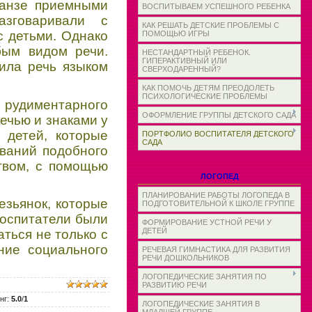
панзе приемными
ВОСПИТЫВАЕМ УСПЕШНОГО РЕБЕНКА
зговаривали с
КАК РЕШАТЬ ДЕТСКИЕ ПРОБЛЕМЫ С
с детьми. Однако
ПОМОЩЬЮ ИГРЫ
бым видом речи.
НЕСТАНДАРТНЫЙ РЕБЕНОК.
ГИПЕРАКТИВНЫЙ ИЛИ
нила речь языком
СВЕРХОДАРЕННЫЙ?
КАК ПОМОЧЬ ДЕТЯМ ПРЕОДОЛЕТЬ
ПСИХОЛОГИЧЕСКИЕ ПРОБЛЕМЫ
рудиментарного
ОФОРМЛЕНИЕ ГРУППЫ ДЕТСКОГО САДА
ечью и знаками у
 детей, которые
ПОРТФОЛИО ВОСПИТАТЕЛЯ ДЕТСКОГО
САДА
ований подобного
ством, с помощью
ЛОГОПЕД
ПЛАНИРОВАНИЕ РАБОТЫ ЛОГОПЕДА В
езьянок, которые
ПОДГОТОВИТЕЛЬНОЙ К ШКОЛЕ ГРУППЕ
 воспитатели были
ФОРМИРОВАНИЕ УСТНОЙ РЕЧИ У
ДЕТЕЙ
ться не только с
ние социального
РЕЧЕВАЯ ГИМНАСТИКА ДЛЯ РАЗВИТИЯ
РЕЧИ ДОШКОЛЬНИКОВ
ЛОГОПЕДИЧЕСКИЕ ЗАНЯТИЯ ПО
РАЗВИТИЮ РЕЧИ
нг
:
5.0
/
1
ЛОГОПЕДИЧЕСКИЕ ЗАНЯТИЯ В