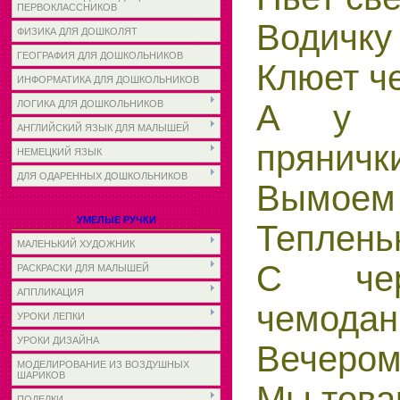
ПЕРВОКЛАССНИКОВ
Водичку 
ФИЗИКА ДЛЯ ДОШКОЛЯТ
ГЕОГРАФИЯ ДЛЯ ДОШКОЛЬНИКОВ
Клюет че
ИНФОРМАТИКА ДЛЯ ДОШКОЛЬНИКОВ
ЛОГИКА ДЛЯ ДОШКОЛЬНИКОВ
А у В
АНГЛИЙСКИЙ ЯЗЫК ДЛЯ МАЛЫШЕЙ
пряничк
НЕМЕЦКИЙ ЯЗЫК
ДЛЯ ОДАРЕННЫХ ДОШКОЛЬНИКОВ
Вымоем 
УМЕЛЫЕ РУЧКИ
Теплень
МАЛЕНЬКИЙ ХУДОЖНИК
С чер
РАСКРАСКИ ДЛЯ МАЛЫШЕЙ
АППЛИКАЦИЯ
чемодан
УРОКИ ЛЕПКИ
УРОКИ ДИЗАЙНА
Вечером
МОДЕЛИРОВАНИЕ ИЗ ВОЗДУШНЫХ
ШАРИКОВ
Мы това
ПОДЕЛКИ