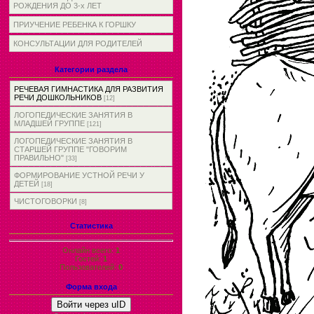
РОЖДЕНИЯ ДО 3-х ЛЕТ
ПРИУЧЕНИЕ РЕБЕНКА К ГОРШКУ
КОНСУЛЬТАЦИИ ДЛЯ РОДИТЕЛЕЙ
Категории раздела
РЕЧЕВАЯ ГИМНАСТИКА ДЛЯ РАЗВИТИЯ
РЕЧИ ДОШКОЛЬНИКОВ
[12]
ЛОГОПЕДИЧЕСКИЕ ЗАНЯТИЯ В
МЛАДШЕЙ ГРУППЕ
[121]
ЛОГОПЕДИЧЕСКИЕ ЗАНЯТИЯ В
СТАРШЕЙ ГРУППЕ "ГОВОРИМ
ПРАВИЛЬНО"
[33]
ФОРМИРОВАНИЕ УСТНОЙ РЕЧИ У
ДЕТЕЙ
[18]
ЧИСТОГОВОРКИ
[8]
Статистика
Онлайн всего:
1
Гостей:
1
Пользователей:
0
Форма входа
Войти через uID