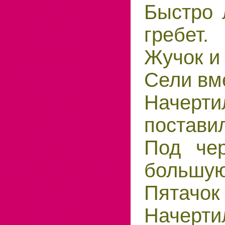
Быстро 
гребет.
Жучок и
Сели вме
Начерт
поставил
Под чер
большую
Пятачок
Начертил