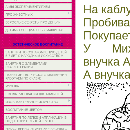
На каблу
А МЫ ЭКСПЕРИМЕНТИРУЕМ
ПРО ЖИВОТНЫХ
Пробива
ВЗРОСЛЫЕ СЕКРЕТЫ ПРО ДЕНЬГИ
ДЕТЯМ О СПЕЦИАЛЬНЫХ МАШИНАХ
Покупает
У Мих
ЭСТЕТИЧЕСКОЕ ВОСПИТАНИЕ
ЗАНЯТИЯ ПО ОЗНАКОМЛЕНИЮ ДЕТЕЙ
5-7 ЛЕТ С НАРОДНЫМ ИСКУССТВОМ
внучка А
ЗАНЯТИЯ С ЭЛЕМЕНТАМИ
СКАЗКОТЕРАПИИ
А внучка
РАЗВИТИЕ ТВОРЧЕСКОГО МЫШЛЕНИЯ.
РАБОТАЕМ ПО СКАЗКЕ
МУЗЫКА
ШКОЛА РИСОВАНИЯ ДЛЯ МАЛЫШЕЙ
ИЗОБРАЗИТЕЛЬНОЕ ИСКУССТВО
ВОСПИТАНИЕ ЦВЕТОМ
ЗАНЯТИЯ ПО ЛЕПКЕ И АППЛИКАЦИИ В
ПОДГОТОВИТЕЛЬНОЙ ГРУППЕ
НРАВСТВЕННО-ЭТИЧЕСКИЕ БЕСЕДЫ С