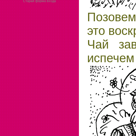
Старая форма входа
Позовем
это воск
Чай зав
испечем