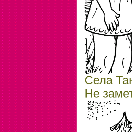
Села Тан
Не замет