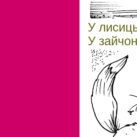
У лисицы
У зайчон