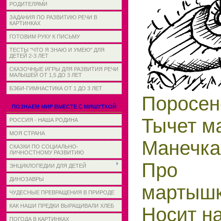
РОДИТЕЛЯМИ
ЗАДАНИЯ ПО РАЗВИТИЮ РЕЧИ В
КАРТИНКАХ
ГОТОВИМ РУКУ К ПИСЬМУ
ТЕСТЫ "ЧТО Я ЗНАЮ И УМЕЮ" ДЛЯ
ДЕТЕЙ 2-3 ЛЕТ
СКАЗОЧНЫЕ ИГРЫ ДЛЯ РАЗВИТИЯ РЕЧИ
МАЛЫШЕЙ ОТ 1,5 ДО 3 ЛЕТ
БЭБИ-ГИМНАСТИКА ОТ 1 ДО 3 ЛЕТ
Поросен
ПОЗНАЕМ МИР ВМЕСТЕ С МИШУТКОЙ
Тычет ма
РОССИЯ - НАША РОДИНА
МОЯ СТРАНА
Манечка
СКАЗКИ ПО СОЦИАЛЬНО-
ЛИЧНОСТНОМУ РАЗВИТИЮ
Про ч
ЭНЦИКЛОПЕДИИ ДЛЯ ДЕТЕЙ
ДИНОЗАВРЫ
мартышк
ЧУДЕСНЫЕ ПРЕВРАЩЕНИЯ В ПРИРОДЕ
КАК НАШИ ПРЕДКИ ВЫРАЩИВАЛИ ХЛЕБ
Носит н
ПОГОДА В КАРТИНКАХ