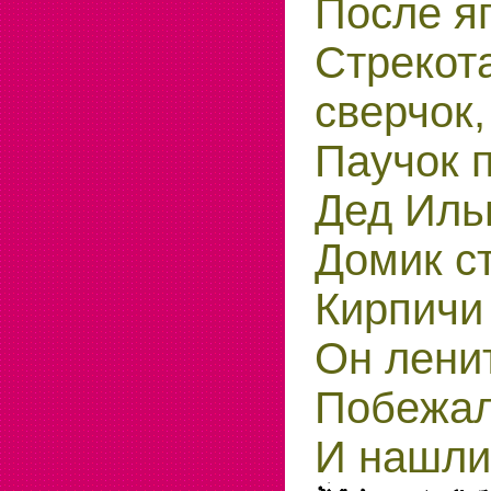
После я
Стрек
сверчок,
Паучок п
Дед Иль
Домик с
Кирпичи 
Он лени
Побежал
И нашли 