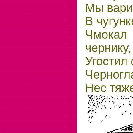
Мы вари
В чугунк
Чмока
чернику,
Угостил 
Черногл
Нес тяж