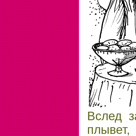
Вслед з
плывет,