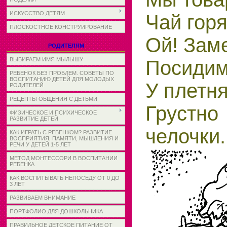
ИСКУССТВО ДЕТЯМ
Чай гор
ПЛОСКОСТНОЕ КОНСТРУИРОВАНИЕ
Ой! Зам
РОДИТЕЛЯМ
ВЫБИРАЕМ ИМЯ МЫЛЫШУ
Посидим
РЕБЕНОК БЕЗ ПРОБЛЕМ. СОВЕТЫ ПО
ВОСПИТАНИЮ ДЕТЕЙ ДЛЯ МОЛОДЫХ
У плетня
РОДИТЕЛЕЙ
РЕЦЕПТЫ ОБЩЕНИЯ С ДЕТЬМИ
Грустн
ФИЗИЧЕСКОЕ И ПСИХИЧЕСКОЕ
РАЗВИТИЕ ДЕТЕЙ
челочки.
КАК ИГРАТЬ С РЕБЕНКОМ? РАЗВИТИЕ
ВОСПРИЯТИЯ, ПАМЯТИ, МЫШЛЕНИЯ И
РЕЧИ У ДЕТЕЙ 1-5 ЛЕТ
МЕТОД МОНТЕССОРИ В ВОСПИТАНИИ
РЕБЕНКА
КАК ВОСПИТЫВАТЬ НЕПОСЕДУ ОТ 0 ДО
3 ЛЕТ
РАЗВИВАЕМ ВНИМАНИЕ
ПОРТФОЛИО ДЛЯ ДОШКОЛЬНИКА
ПРАВИЛЬНОЕ ДЕТСКОЕ ПИТАНИЕ ОТ